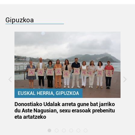
Gipuzkoa
EUSKAL HERRIA, GIPUZKOA
Donostiako Udalak arreta gune bat jarriko
Ur
du Aste Nagusian, sexu erasoak prebenitu
es
eta artatzeko
lu