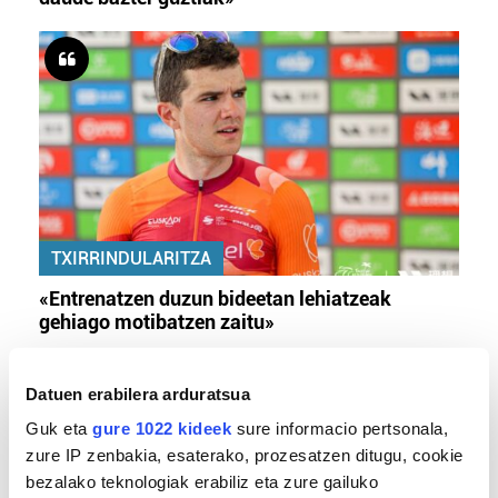
TXIRRINDULARITZA
«Entrenatzen duzun bideetan lehiatzeak
gehiago motibatzen zaitu»
Datuen erabilera arduratsua
Guk eta
gure 1022 kideek
sure informacio pertsonala,
zure IP zenbakia, esaterako, prozesatzen ditugu, cookie
bezalako teknologiak erabiliz eta zure gailuko