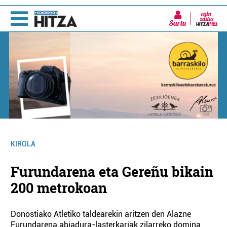
Sartu
KIROLA
Furundarena eta Gereñu bikain
200 metrokoan
Donostiako Atletiko taldearekin aritzen den Alazne
Furundarena abiadura-lasterkariak zilarreko domina