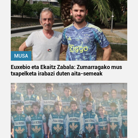
fitxategiak erabiltzen ditu. Zure esperientzia eta
zerbitzuak hobetzeko asmoz, cookie teknologiaz
baliatzen gara. Ohar hau onartuz gero, teknologia hori
erabiltzeko baimen esplizitua ematen diguzu.
Gehiago
irakurri
MUSA
Euxebio eta Ekaitz Zabala: Zumarragako mus
txapelketa irabazi duten aita-semeak