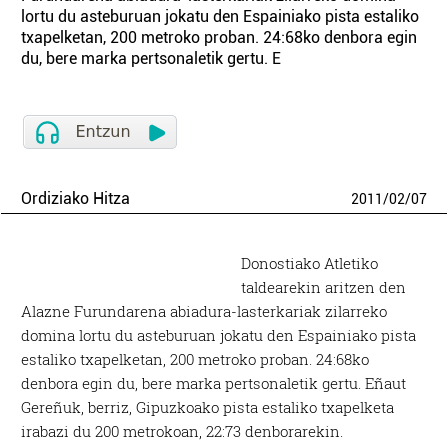
lortu du asteburuan jokatu den Espainiako pista estaliko
txapelketan, 200 metroko proban. 24:68ko denbora egin
du, bere marka pertsonaletik gertu. E
Ordiziako Hitza
2011
/
02
/
07
Donostiako Atletiko
taldearekin aritzen den
Alazne Furundarena abiadura-lasterkariak zilarreko
domina lortu du asteburuan jokatu den Espainiako pista
estaliko txapelketan, 200 metroko proban. 24:68ko
denbora egin du, bere marka pertsonaletik gertu. Eñaut
Gereñuk, berriz, Gipuzkoako pista estaliko txapelketa
irabazi du 200 metrokoan, 22:73 denborarekin.