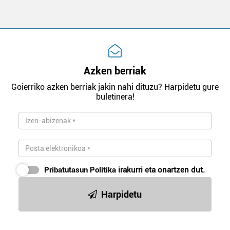
Azken berriak
Goierriko azken berriak jakin nahi dituzu? Harpidetu gure
buletinera!
Pribatutasun Politika
irakurri eta onartzen dut.
Harpidetu