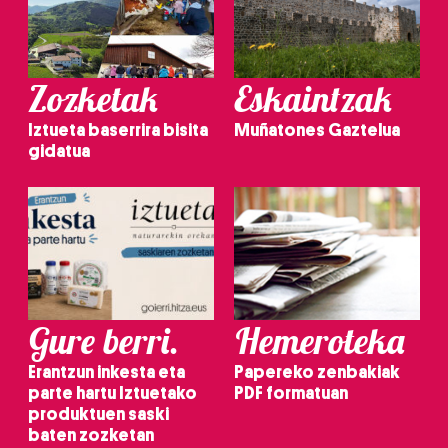
Zozketak
Eskaintzak
Iztueta baserrira bisita
Muñatones Gaztelua
gidatua
Gure berri.
Hemeroteka
Erantzun inkesta eta
Papereko zenbakiak
parte hartu Iztuetako
PDF formatuan
produktuen saski
baten zozketan