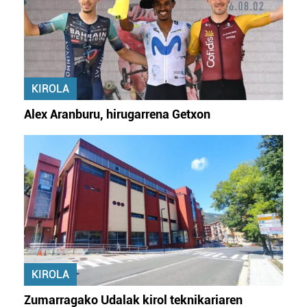
KIROLA
Alex Aranburu, hirugarrena Getxon
KIROLA
Zumarragako Udalak kirol teknikariaren