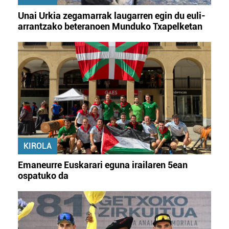
Unai Urkia zegamarrak laugarren egin du euli-
arrantzako beteranoen Munduko Txapelketan
KIROLA
Emaneurre Euskarari eguna irailaren 5ean
ospatuko da