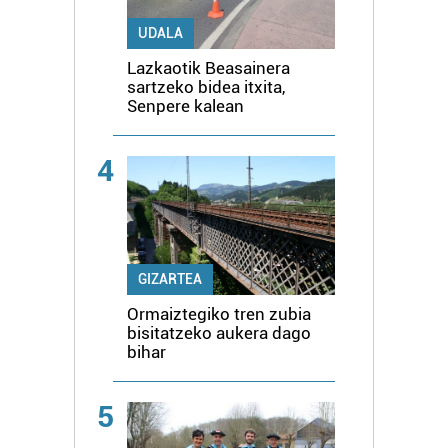
UDALA
Lazkaotik Beasainera
sartzeko bidea itxita,
Senpere kalean
4
GIZARTEA
Ormaiztegiko tren zubia
bisitatzeko aukera dago
bihar
5