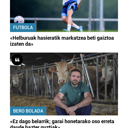
FUTBOLA
«Helburuak hasieratik markatzea beti gaiztoa
izaten da»
BERO BOLADA
«Ez dago belarrik; garai honetarako oso erreta
daude bazter guztiak»