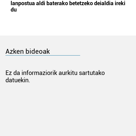
lanpostua aldi baterako betetzeko deialdia ireki
du
Azken bideoak
Ez da informaziorik aurkitu sartutako
datuekin.