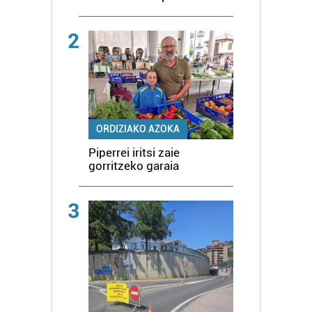
2
ORDIZIAKO AZOKA
Piperrei iritsi zaie
gorritzeko garaia
3