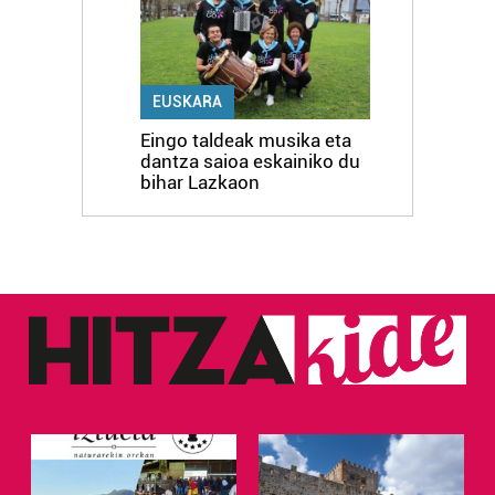
EUSKARA
Eingo taldeak musika eta
dantza saioa eskainiko du
bihar Lazkaon