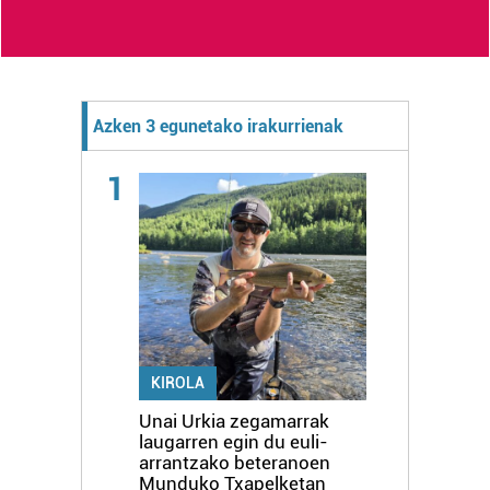
Azken 3 egunetako irakurrienak
1
KIROLA
Unai Urkia zegamarrak
laugarren egin du euli-
arrantzako beteranoen
Munduko Txapelketan