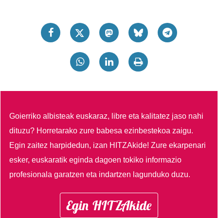
Goierriko albisteak euskaraz, libre eta kalitatez jaso nahi
dituzu?
Horretarako zure babesa ezinbestekoa zaigu.
Egin zaitez harpidedun, izan HITZAkide!
Zure ekarpenari
esker, euskaratik eginda dagoen tokiko informazio
profesionala garatzen eta indartzen lagunduko duzu.
Egin HITZAkide