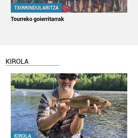
TXIRRINDULARITZA
Tourreko goierritarrak
KIROLA
KIROLA