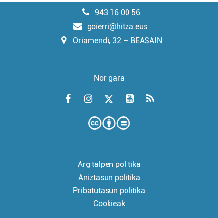
943 16 00 56
goierri@hitza.eus
Oriamendi, 32 – BEASAIN
Nor gara
Argitalpen politika
Aniztasun politika
Pribatutasun politika
Cookieak