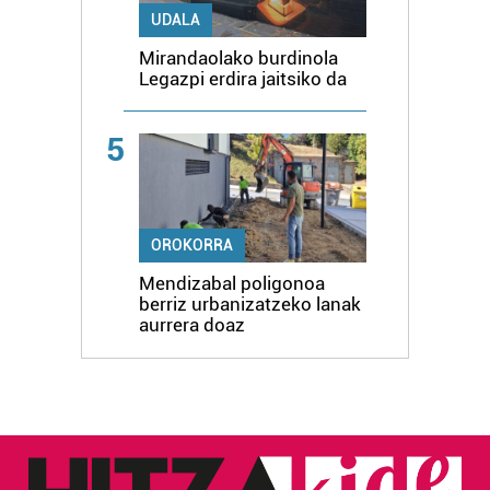
UDALA
Mirandaolako burdinola
Legazpi erdira jaitsiko da
5
OROKORRA
Mendizabal poligonoa
berriz urbanizatzeko lanak
aurrera doaz