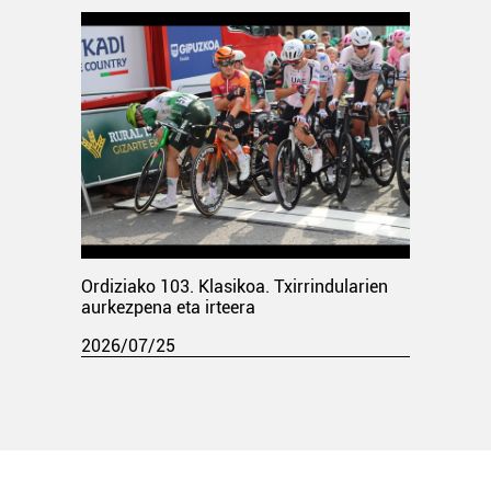
Ordiziako 103. Klasikoa. Txirrindularien
aurkezpena eta irteera
2026/07/25