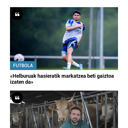
FUTBOLA
«Helburuak hasieratik markatzea beti gaiztoa
izaten da»