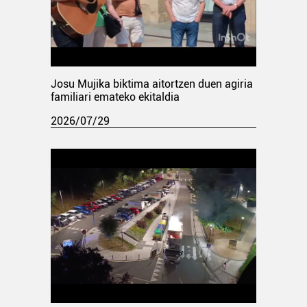
Josu Mujika biktima aitortzen duen agiria
familiari emateko ekitaldia
2026/07/29