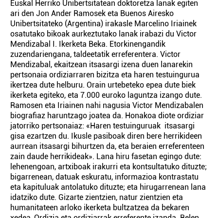
Euskal Herriko Unibertsitatean doktoretza lanak egiten
ari den Jon Ander Ramosek eta Buenos Airesko
Unibertsitateko (Argentina) irakasle Marcelino Iriainek
osatutako bikoak aurkeztutako lanak irabazi du Victor
Mendizabal I. Ikerketa Beka. Etorkinengandik
zuzendariengana, taldeetatik erreferentera. Victor
Mendizabal, ekaitzean itsasargi izena duen lanarekin
pertsonaia ordiziarraren bizitza eta haren testuingurua
ikertzea dute helburu. Orain urtebeteko epea dute biek
ikerketa egiteko, eta 7.000 euroko laguntza izango dute.
Ramosen eta Iriainen nahi nagusia Victor Mendizabalen
biografiaz haruntzago joatea da. Honakoa diote ordiziar
jatorriko pertsonaiaz: «Haren testuinguruak itsasargi
gisa ezartzen du. Ikusle pasiboak diren bere herrikideen
aurrean itsasargi bihurtzen da, eta beraien erreferenteen
zain daude herrikideak». Lana hiru fasetan egingo dute:
lehenengoan, artxiboak irakurri eta kontsultatuko dituzte;
bigarrenean, datuak eskuratu, informazioa kontrastatu
eta kapituluak antolatuko dituzte; eta hirugarrenean lana
idatziko dute. Gizarte zientzien, natur zientzien eta
humanitateen arloko ikerketa bultzatzea da bekaren
xedea, Ordizia eta ordiziarrak erreferente izanda. Belen