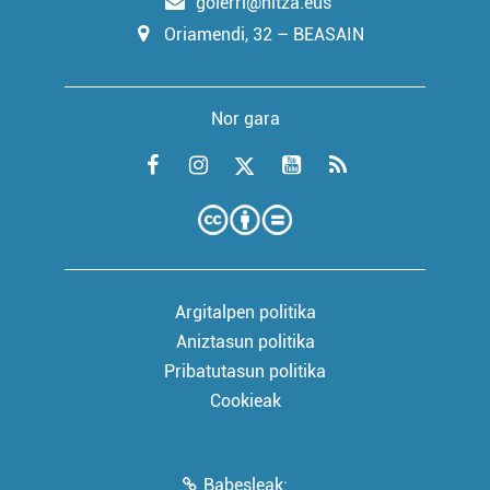
goierri@hitza.eus
Oriamendi, 32 – BEASAIN
Nor gara
Argitalpen politika
Aniztasun politika
Pribatutasun politika
Cookieak
Babesleak: