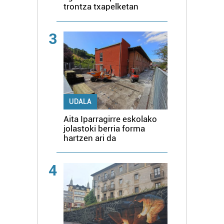
trontza txapelketan
3
UDALA
Aita Iparragirre eskolako
jolastoki berria forma
hartzen ari da
4