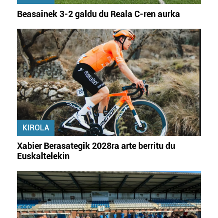
Beasainek 3-2 galdu du Reala C-ren aurka
KIROLA
Xabier Berasategik 2028ra arte berritu du
Euskaltelekin