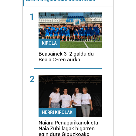
1
KIROLA
Beasainek 3-2 galdu du
Reala C-ren aurka
2
HERRI KIROLAK
Naiara Peñagarikanok eta
Naia Zubillagak bigarren
egin dute Gipuzkoako