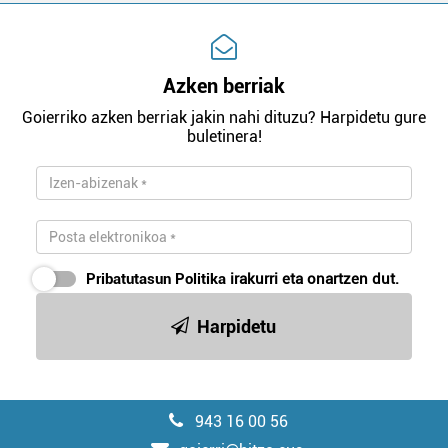
Azken berriak
Goierriko azken berriak jakin nahi dituzu? Harpidetu gure
buletinera!
Pribatutasun Politika
irakurri eta onartzen dut.
Harpidetu
943 16 00 56