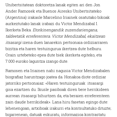
Unibertsitatean doktoretza lanak egiten ari den Jon
Ander Ramosek eta Buenos Airesko Unibertsitateko
(Argentina) irakasle Marcelino Iriainek osatutako bikoak
aurkeztutako lanak irabazi du Victor Mendizabal I.
Ikerketa Beka.
Etorkinengandik zuzendariengana,
taldeetatik erreferentera. Victor Mendizabal, ekaitzean
itsasargi
izena duen lanarekin pertsonaia ordiziarraren
bizitza eta haren testuingurua ikertzea dute helburu.
Orain urtebeteko epea dute biek ikerketa egiteko, eta
7.000 euroko laguntza izango dute.
Ramosen eta Iriainen nahi nagusia Victor Mendizabalen
biografiaz haruntzago joatea da. Honakoa diote ordiziar
jatorriko pertsonaiaz: «Haren testuinguruak itsasargi
gisa ezartzen du. Ikusle pasiboak diren bere herrikideen
aurrean itsasargi bihurtzen da, eta beraien erreferenteen
zain daude herrikideak». Lana hiru fasetan egingo dute:
lehenengoan, artxiboak irakurri eta kontsultatuko dituzte;
bigarrenean, datuak eskuratu, informazioa kontrastatu