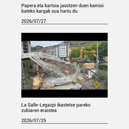
Papera eta kartoia jasotzen duen kamioi
bateko kargak sua hartu du
2026/07/27
La Salle-Legazpi ikastetxe pareko
zubiaren eraistea
2026/07/25