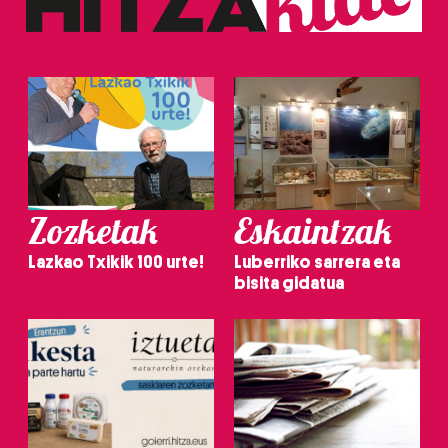
Zozketak
Eskaintzak
Lazkao Txikik 100 urte!
Luberriko sarrera eta
bisita gidatua