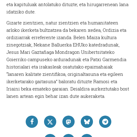
eta kapituluak antolatuko dituzte; eta hirugarrenean lana
idatziko dute.
Gizarte zientzien, natur zientzien eta humanitateen
arloko ikerketa bultzatzea da bekaren xedea, Ordizia eta
ordiziarrak erreferente izanda. Belen Maiza kultura
zinegotziak, Nekane Balluerka EHUko katedradunak,
Jesus Mari Gaztañaga Mondragon Unibertsitateko
Goierriko campuseko arduradunak eta Patxi Garmendia
historialari eta irakasleak osatutako epaimahaiak
“lanaren kalitate zientifikoa, originaltasuna eta egileen
ikerketarako gaitasuna” baloratu dituzte Ramosi eta
Iriaini beka emateko garaian. Deialdira aurkeztutako bost
lanen artean egin behar izan dute aukeraketa.