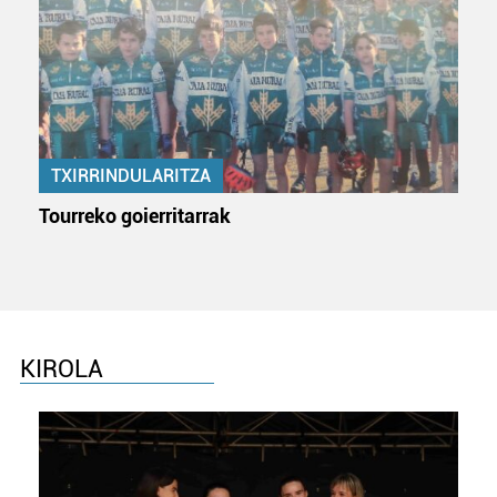
TXIRRINDULARITZA
Tourreko goierritarrak
KIROLA