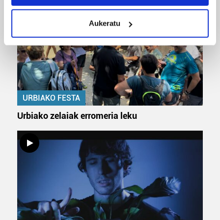
location which can be accurate to within several
meters
Aukeratu
Identify your device by actively scanning it for
specific characteristics (fingerprinting)
Find out more about how your personal data is processed
and set your preferences in the
details section
.
Guk eta gure bazkideek zure datu pertsonalak
URBIAKO FESTA
prozesatzen ditugu, zure IP zenbakia, besteak beste,
teknologia erabiliz, cookieak adibidez, iragarki eta eduki
Urbiako zelaiak erromeria leku
pertsonalizatuak eskaintzeko, iragarkiak eta edukia
neurtzeko, jendeari buruzko informazioa biltzeko eta
produktuak garatzeko. Zure datuak nork eta zertarako
erabiltzen dituen hauta dezakezu.
Bazkide batzuek ez dizute baimenik eskatzen, eta beren
interes komertzial legitimoetan babesten dira. Ikusi gure
bazkideen zerrenda, beren ustez zein helburutarako
duten interes legitimoa eta horren aurka nola egin