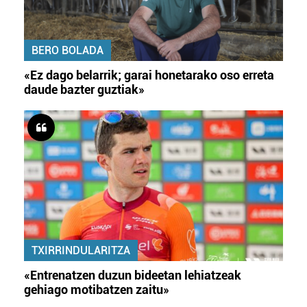
BERO BOLADA
«Ez dago belarrik; garai honetarako oso erreta
daude bazter guztiak»
TXIRRINDULARITZA
«Entrenatzen duzun bideetan lehiatzeak
gehiago motibatzen zaitu»