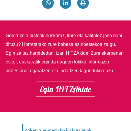
Goierriko albisteak euskaraz, libre eta kalitatez jaso nahi
dituzu?
Horretarako zure babesa ezinbestekoa zaigu.
Egin zaitez harpidedun, izan HITZAkide!
Zure ekarpenari
esker, euskaratik eginda dagoen tokiko informazio
profesionala garatzen eta indartzen lagunduko duzu.
Egin HITZAkide
Azken 3 egunetako irakurrienak