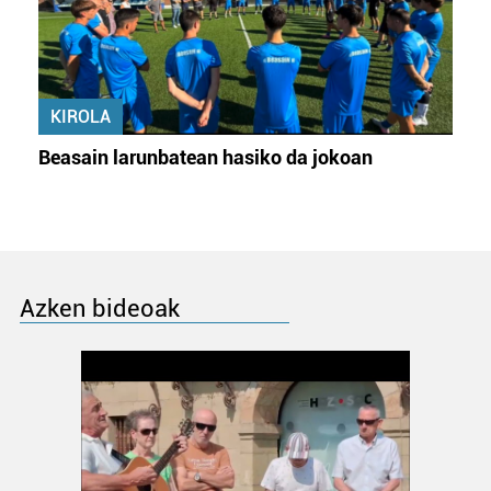
KIROLA
Beasain larunbatean hasiko da jokoan
Azken bideoak