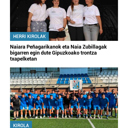
HERRI KIROLAK
Naiara Peñagarikanok eta Naia Zubillagak
bigarren egin dute Gipuzkoako trontza
txapelketan
KIROLA