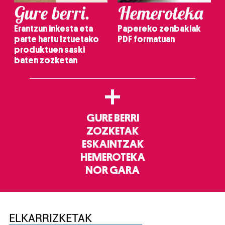
Gure berri.
Hemeroteka
Erantzun inkesta eta
Papereko zenbakiak
parte hartu Iztuetako
PDF formatuan
produktuen saski
baten zozketan
+
GURE BERRI
ZOZKETAK
ESKAINTZAK
HEMEROTEKA
NOR GARA
ELKARRIZKETAK