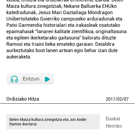
Maiza kultura zinegotziak, Nekane Balluerka EHUko
katedradunak, Jesus Mari Gaztañaga Mondragon
Unibertsitateko Goierriko campuseko arduradunak eta
Patxi Garmendia historialari eta irakasleak osatutako
epaimahaiak “lanaren kalitate zientifikoa, originaltasuna
eta egileen ikerketarako gaitasuna” baloratu dituzte
Ramosi eta Iriaini beka emateko garaian. Deialdira
aurkeztutako bost lanen artean egin behar izan dute
aukeraketa.
Ordiziako Hitza
2011
/
02
/
07
Euskal
Belen Maiza kultura zinegotzia eta Jon Ander
Ramos ikerlaria.
Herriko