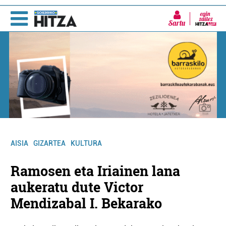
Sartu
AISIA
GIZARTEA
KULTURA
Ramosen eta Iriainen lana
aukeratu dute Victor
Mendizabal I. Bekarako