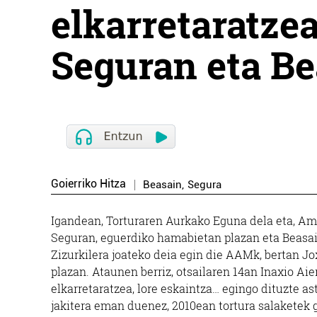
elkarretaratze
Seguran eta B
Goierriko Hitza
Beasain
,
Segura
Igandean, Torturaren Aurkako Eguna dela eta, Am
Seguran, eguerdiko hamabietan plazan eta Beasai
Zizurkilera joateko deia egin die AAMk, bertan Jo
plazan. Ataunen berriz, otsailaren 14an Inaxio Aie
elkarretaratzea, lore eskaintza… egingo dituzte a
jakitera eman duenez, 2010ean tortura salaketek g