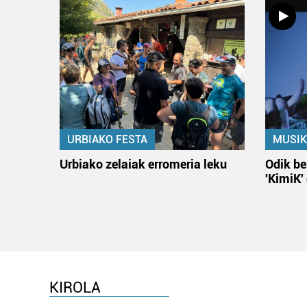
URBIAKO FESTA
MUSIK
Urbiako zelaiak erromeria leku
Odik be
'KimiK'
KIROLA