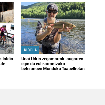
KIROLA
bilaldia
Unai Urkia zegamarrak laugarren
ute
egin du euli-arrantzako
beteranoen Munduko Txapelketan