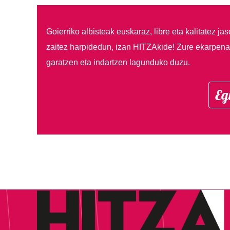
Goierriko albisteak euskaraz, libre eta kalitatez ja
zaitez harpidedun, izan HITZAkide!
Zure ekarpenar
garatzen eta indartzen lagunduko duzu.
Eg