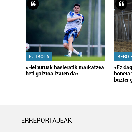
FUTBOLA
BERO 
«Helburuak hasieratik markatzea
«Ez dag
beti gaiztoa izaten da»
honetar
bazter 
ERREPORTAJEAK