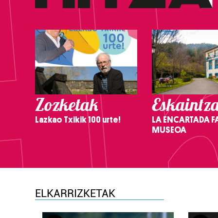
Zozketak
Eskaintz
Lazkao Txikik 100 urte!
LA ENCARTADA F
MUSEOA
ELKARRIZKETAK