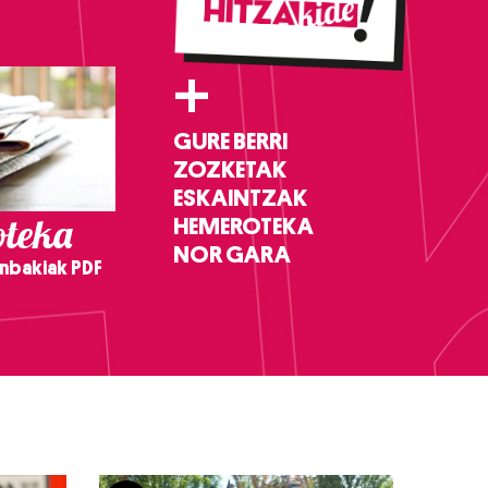
+
GURE BERRI
ZOZKETAK
ESKAINTZAK
teka
HEMEROTEKA
NOR GARA
nbakiak PDF