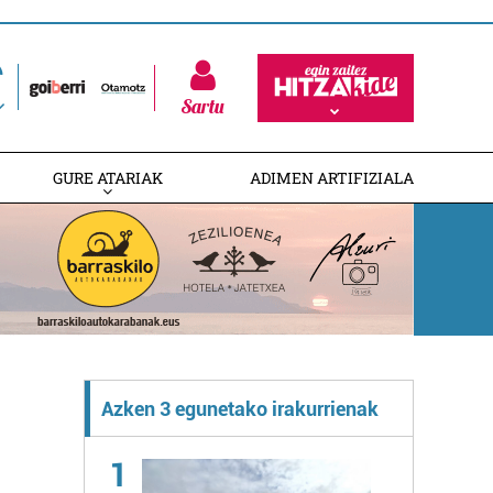
Sartu
GURE ATARIAK
ADIMEN ARTIFIZIALA
Azken 3 egunetako irakurrienak
1