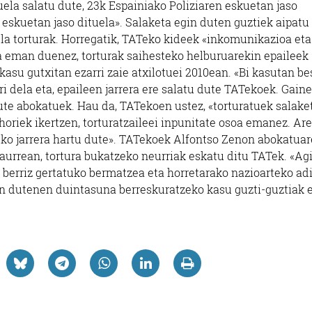
ituela salatu dute, 23k Espainiako Poliziaren eskuetan jaso
n eskuetan jaso dituela». Salaketa egin duten guztiek aipatu
la torturak. Horregatik, TATeko kideek «inkomunikazioa eta
ra eman duenez, torturak saihesteko helburuarekin epaileek
kasu gutxitan ezarri zaie atxilotuei 2010ean. «Bi kasutan be
i dela eta, epaileen jarrera ere salatu dute TATekoek. Gaine
 dute abokatuek. Hau da, TATekoen ustez, «torturatuek salake
 horiek ikertzen, torturatzaileei inpunitate osoa emanez. Ar
zeko jarrera hartu dute». TATekoek Alfontso Zenon abokatua
aurrean, tortura bukatzeko neurriak eskatu ditu TATek. «Agi
la berriz gertatuko bermatzea eta horretarako nazioarteko ad
an dutenen duintasuna berreskuratzeko kasu guzti-guztiak 