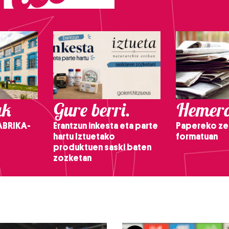
ak
Gure berri.
Hemero
ABRIKA-
Erantzun inkesta eta parte
Papereko ze
hartu Iztuetako
formatuan
produktuen saski baten
zozketan