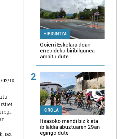
HIRIGINTZA
Goierri Eskolara doan
errepideko biribilgunea
amaitu dute
2
1
/
02
/
10
itu
uztiei
KIROLA
rregi
zan
Itsasoko mendi bizikleta
ibilaldia abuztuaren 29an
egingo dute
, iaz