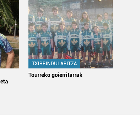
TXIRRINDULARITZA
:
Tourreko goierritarrak
eta
k