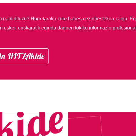
so nahi dituzu?
Horretarako zure babesa ezinbestekoa zaigu. Eg
i esker, euskaratik eginda dagoen tokiko informazio profesiona
in HITZAkide