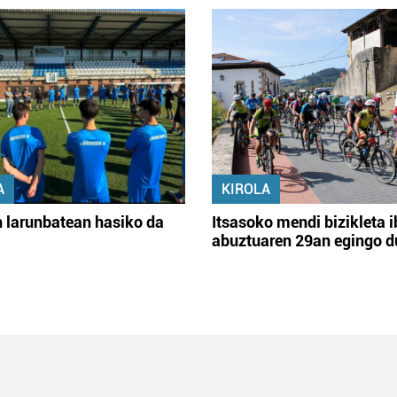
A
KIROLA
 larunbatean hasiko da
Itsasoko mendi bizikleta i
abuztuaren 29an egingo d