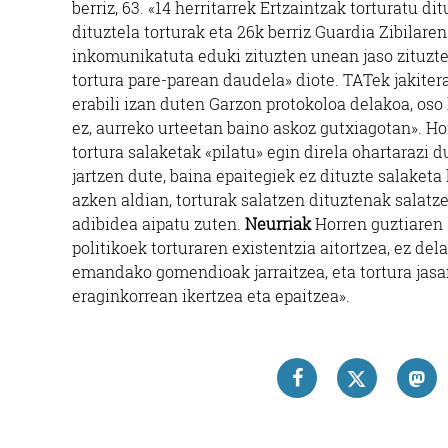
berriz, 63. «14 herritarrek Ertzaintzak torturatu d
dituztela torturak eta 26k berriz Guardia Zibilare
inkomunikatuta eduki zituzten unean jaso zituzte
tortura pare-parean daudela» diote. TATek jakite
erabili izan duten Garzon protokoloa delakoa, oso 
ez, aurreko urteetan baino askoz gutxiagotan». Hor
tortura salaketak «pilatu» egin direla ohartarazi
jartzen dute, baina epaitegiek ez dituzte salaketa
azken aldian, torturak salatzen dituztenak salat
adibidea aipatu zuten.
Neurriak
Horren guztiaren 
politikoek torturaren existentzia aitortzea, ez de
emandako gomendioak jarraitzea, eta tortura jas
eraginkorrean ikertzea eta epaitzea».