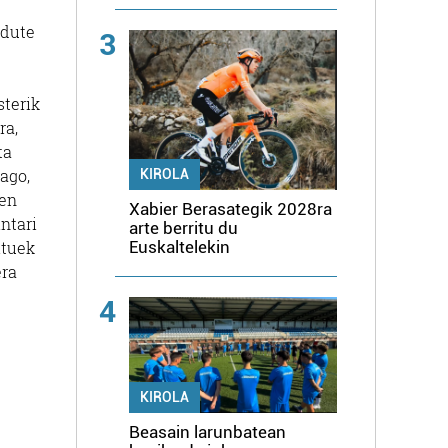
 dute
3
sterik
ra,
ta
eago,
KIROLA
ren
Xabier Berasategik 2028ra
ntari
arte berritu du
ituek
Euskaltelekin
era
4
KIROLA
Beasain larunbatean