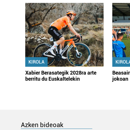
KIROLA
KIROL
Xabier Berasategik 2028ra arte
Beasain
berritu du Euskaltelekin
jokoan
Azken bideoak