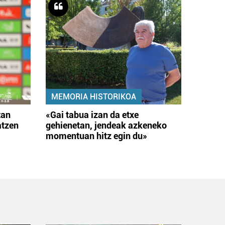
MEMORIA HISTORIKOA
tan
«Gai tabua izan da etxe
atzen
gehienetan, jendeak azkeneko
momentuan hitz egin du»