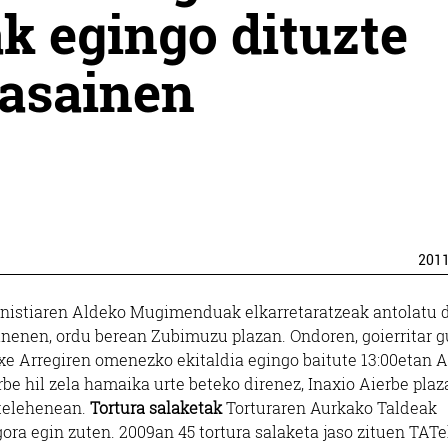
ak egingo dituzte
easainen
201
nistiaren Aldeko Mugimenduak elkarretaratzeak antolatu d
nenen, ordu berean Zubimuzu plazan. Ondoren, goierritar g
xe Arregiren omenezko ekitaldia egingo baitute 13:00etan A
rbe hil zela hamaika urte beteko direnez, Inaxio Aierbe pla
stelehenean.
Tortura salaketak
Torturaren Aurkako Taldeak
ora egin zuten. 2009an 45 tortura salaketa jaso zituen TATek