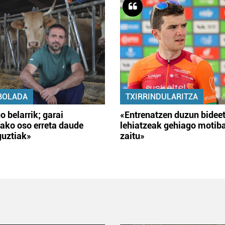
BOLADA
TXIRRINDULARITZA
o belarrik; garai
«Entrenatzen duzun bidee
ako oso erreta daude
lehiatzeak gehiago motib
guztiak»
zaitu»