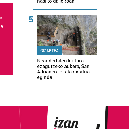
hasiko da jokoan
5
in
la
GIZARTEA
Neandertalen kultura
ezagutzeko aukera, San
Adrianera bisita gidatua
eginda