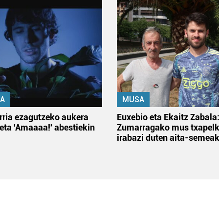
A
MUSA
rria ezagutzeko aukera
Euxebio eta Ekaitz Zabala
 eta 'Amaaaa!' abestiekin
Zumarragako mus txapelk
irabazi duten aita-semea