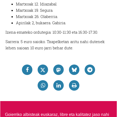
Martxoak 12. Idiazabal.
Martxoak 19. Segura.
Martxoak 26. Olaberria.
Apirilak 2, bukaera. Gabiria.
Izena emateko ordutegia: 10:30-11:30 eta 16:30-17:30.
Sarrera: 5 euro saioko. Txapelketan aritu nahi dutenek
lehen saioan 10 euro jarri behar dute.
Goierriko albisteak euskaraz, libre eta kalitatez jaso nahi