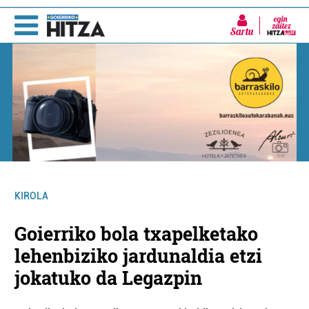
Sartu
KIROLA
Goierriko bola txapelketako
lehenbiziko jardunaldia etzi
jokatuko da Legazpin