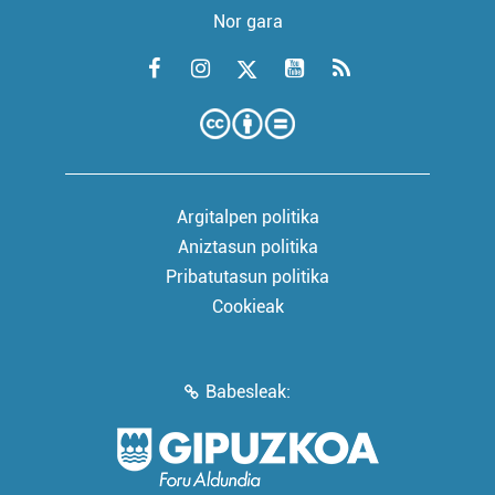
Nor gara
Argitalpen politika
Aniztasun politika
Pribatutasun politika
Cookieak
Babesleak: