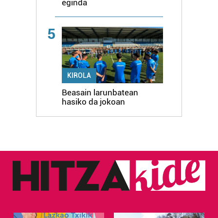
eginda
5
KIROLA
Beasain larunbatean
hasiko da jokoan