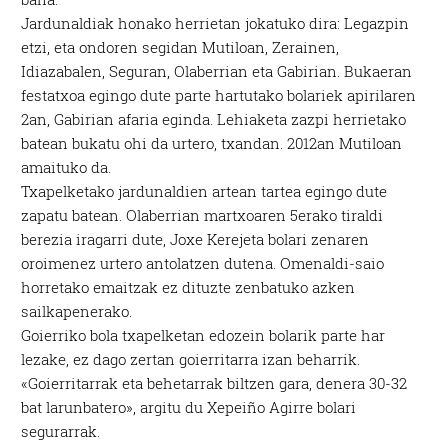
Jardunaldiak honako herrietan jokatuko dira: Legazpin
etzi, eta ondoren segidan Mutiloan, Zerainen,
Idiazabalen, Seguran, Olaberrian eta Gabirian. Bukaeran
festatxoa egingo dute parte hartutako bolariek apirilaren
2an, Gabirian afaria eginda. Lehiaketa zazpi herrietako
batean bukatu ohi da urtero, txandan. 2012an Mutiloan
amaituko da.
Txapelketako jardunaldien artean tartea egingo dute
zapatu batean. Olaberrian martxoaren 5erako tiraldi
berezia iragarri dute, Joxe Kerejeta bolari zenaren
oroimenez urtero antolatzen dutena. Omenaldi-saio
horretako emaitzak ez dituzte zenbatuko azken
sailkapenerako.
Goierriko bola txapelketan edozein bolarik parte har
lezake, ez dago zertan goierritarra izan beharrik.
«Goierritarrak eta behetarrak biltzen gara, denera 30-32
bat larunbatero», argitu du Xepeiño Agirre bolari
segurarrak.