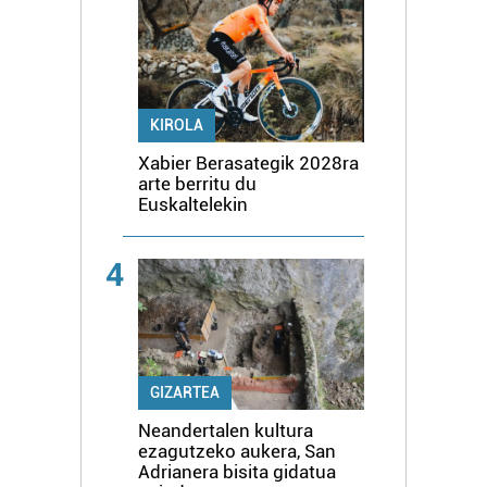
KIROLA
Xabier Berasategik 2028ra
arte berritu du
Euskaltelekin
4
GIZARTEA
Neandertalen kultura
ezagutzeko aukera, San
Adrianera bisita gidatua