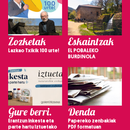
Zozketak
Eskaintzak
Lazkao Txikik 100 urte!
EL POBALEKO
BURDINOLA
Gure berri.
Denda
Erantzun inkesta eta
Papereko zenbakiak
parte hartu Iztuetako
PDF formatuan