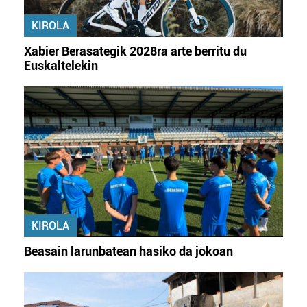
KIROLA
Xabier Berasategik 2028ra arte berritu du
Euskaltelekin
KIROLA
Beasain larunbatean hasiko da jokoan