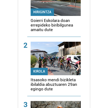
HIRIGINTZA
Goierri Eskolara doan
errepideko biribilgunea
amaitu dute
2
KIROLA
Itsasoko mendi bizikleta
ibilaldia abuztuaren 29an
egingo dute
3