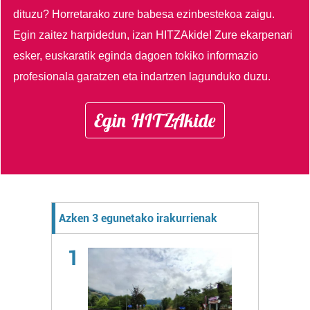
dituzu?
Horretarako zure babesa ezinbestekoa zaigu.
Egin zaitez harpidedun, izan HITZAkide!
Zure ekarpenari
esker, euskaratik eginda dagoen tokiko informazio
profesionala garatzen eta indartzen lagunduko duzu.
Egin HITZAkide
Azken 3 egunetako irakurrienak
1