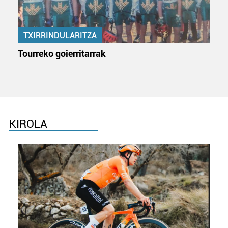
TXIRRINDULARITZA
Tourreko goierritarrak
KIROLA