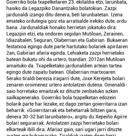
Goierriko bola txapelketaren 23. ekitaldia etzi, larunbata,
hasiko da Legazpiko Danantzako bolatokian. Zazpi
jardunaldi izango ditu denera, beti larunbatetan. Izena
emateko ordutegia goiz eta arratsalde irekiko dute, ordu
bana. Jardunaldiak honako herrietan jokatuko dira:
Legazpin etzi, eta ondoren segidan Mutiloan, Zerainen,
Idiazabalen, Seguran, Olaberrian eta Gabirian. Bukaeran
festatxoa egingo dute parte hartutako bolariek apirilaren
2an, Gabirian afaria eginda. Lehiaketa zazpi herrietako
batean bukatu ohi da urtero, txandan. 2012an Mutiloan
amaituko da. Txapelketako jardunaldien artean tartea
egingo dute zapatu batean. Olaberrian martxoaren
5erako tiraldi berezia iragarri dute, Joxe Kerejeta bolari
zenaren oroimenez urtero antolatzen dutena. Omenaldi-
saio horretako emaitzak ez dituzte zenbatuko azken
sailkapenerako. Goierriko bola txapelketan edozein
bolarik parte har lezake, ez dago zertan goierritarra izan
beharrik. «Goierritarrak eta behetarrak biltzen gara,
denera 30-32 bat larunbatero», argitu du Xepeiño Agirre
bolari segurarrak. Antolatzen zazpi herrietako bolari
elkarteak ibili dira. Afariaz gain, sari ugari jarri dituzte
aurten ere bukaerarako. Tiraldiak izaten diren herri