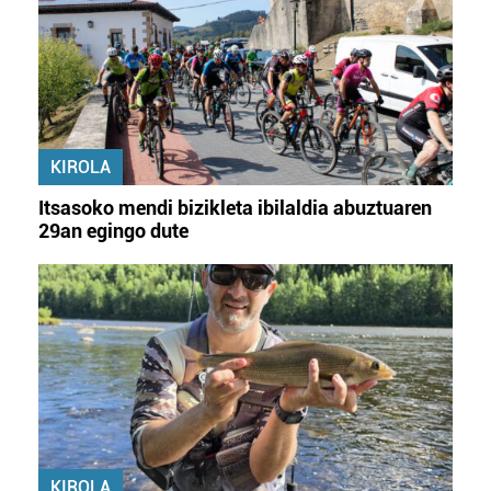
KIROLA
Itsasoko mendi bizikleta ibilaldia abuztuaren
29an egingo dute
KIROLA