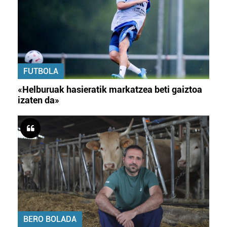
FUTBOLA
«Helburuak hasieratik markatzea beti gaiztoa
izaten da»
BERO BOLADA