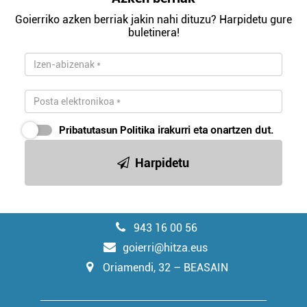
Goierriko azken berriak jakin nahi dituzu? Harpidetu gure
buletinera!
Pribatutasun Politika
irakurri eta onartzen dut.
Harpidetu
943 16 00 56
goierri@hitza.eus
Oriamendi, 32 – BEASAIN