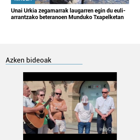
Unai Urkia zegamarrak laugarren egin du euli-
arrantzako beteranoen Munduko Txapelketan
Azken bideoak