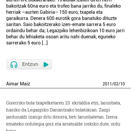
bakoitzak 60na euro eta trofeo bana jarriko du, finaleko
herriak –aurten Gabiria– 150 euro, txapela eta
garaikurra. Denera 600 eurotik gora banatuko dituzte
saritan. Saio bakoitzerako izen-emate sarrera 5 euro
ordaindu behar da; Legazpiko lehenbizikoan 10 euro jarri
behar du lehiaketa osoan aritu nahi duenak, eguneko
sarrerako 5 euro [...]
Aimar Maiz
2011
/
02
/
10
Goierriko bola txapelketaren 23. ekitaldia etzi, larunbata,
hasiko da Legazpiko Danantzako bolatokian. Zazpi
jardunaldi izango ditu denera, beti larunbatetan. Izena
emateko ordutegia goiz eta arratsalde irekiko dute, ordu
bana.