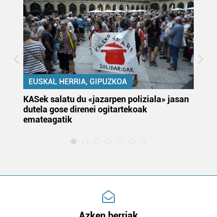
EUSKAL HERRIA, GIPUZKOA
KASek salatu du «jazarpen poliziala» jasan
Pa
dutela gose direnei ogitartekoak
da
emateagatik
«s
Azken berriak