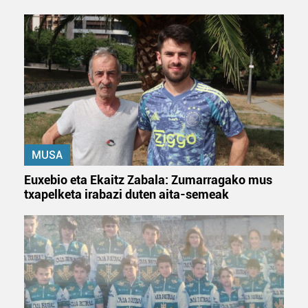
erabiltzeko baimen esplizitua ematen diguzu.
Gehiago
irakurri
MUSA
Euxebio eta Ekaitz Zabala: Zumarragako mus
txapelketa irabazi duten aita-semeak