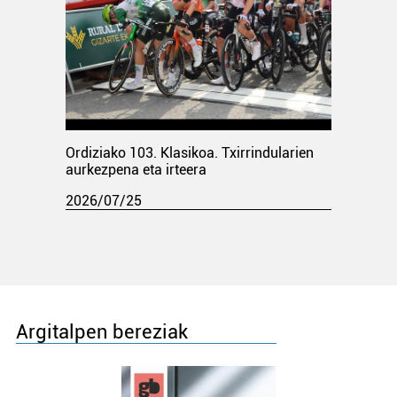
Ordiziako 103. Klasikoa. Txirrindularien
aurkezpena eta irteera
2026/07/25
Argitalpen bereziak