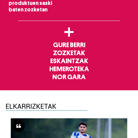
produktuen saski
baten zozketan
+
GURE BERRI
ZOZKETAK
ESKAINTZAK
HEMEROTEKA
NOR GARA
ELKARRIZKETAK