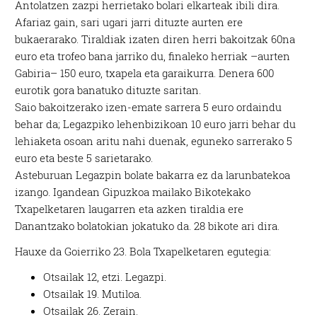
Antolatzen zazpi herrietako bolari elkarteak ibili dira.
Afariaz gain, sari ugari jarri dituzte aurten ere
bukaerarako. Tiraldiak izaten diren herri bakoitzak 60na
euro eta trofeo bana jarriko du, finaleko herriak –aurten
Gabiria– 150 euro, txapela eta garaikurra. Denera 600
eurotik gora banatuko dituzte saritan.
Saio bakoitzerako izen-emate sarrera 5 euro ordaindu
behar da; Legazpiko lehenbizikoan 10 euro jarri behar du
lehiaketa osoan aritu nahi duenak, eguneko sarrerako 5
euro eta beste 5 sarietarako.
Asteburuan Legazpin bolate bakarra ez da larunbatekoa
izango. Igandean Gipuzkoa mailako Bikotekako
Txapelketaren laugarren eta azken tiraldia ere
Danantzako bolatokian jokatuko da. 28 bikote ari dira.
Hauxe da Goierriko 23. Bola Txapelketaren egutegia:
Otsailak 12, etzi. Legazpi.
Otsailak 19. Mutiloa.
Otsailak 26. Zerain.