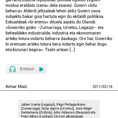
modua eraldatu izana» dela esanez. Goierri «lotu
beharra» Alderdi jeltzaleak lehen aldiz Goierri osoa
subjektu bakar gisa hartuta egin du ekitaldi politikoa.
Eskualdeak «bi eremu» dituela aipatu du Olanok.
«Goierriko goiko –Zumarraga, Urretxu, Legazpi– eta
behealdeko industrialde, industria eta ekonomiaren
arteko lotura indartu beharra daukagu. Oro har, Goierriko
bi eremuen arteko lotura bera indartu egin behar dugu
etorkizunari begira». Txalo artean [...]
Aimar Maiz
2011
/
02
/
16
Jabier Iraeta (Legazpi), Iñigo Peñagarikano
(Zumarraga), Itziar Agirre (Urretxu), Jose Migel
Santamaria (Ordizia), Aitor Aldasoro (Beasain) eta
Patxi Albisu (Lazkao), EAJren alkategaiak.