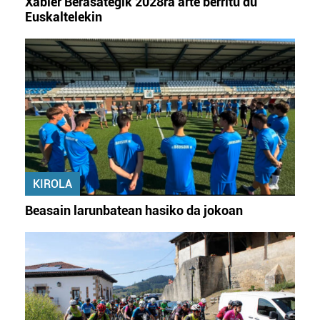
Xabier Berasategik 2028ra arte berritu du
Euskaltelekin
KIROLA
Beasain larunbatean hasiko da jokoan