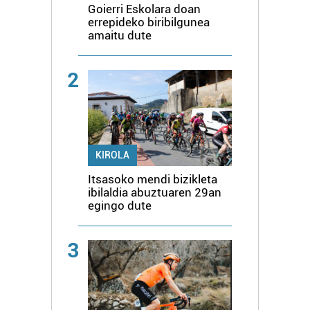
Goierri Eskolara doan
errepideko biribilgunea
amaitu dute
2
KIROLA
Itsasoko mendi bizikleta
ibilaldia abuztuaren 29an
egingo dute
3