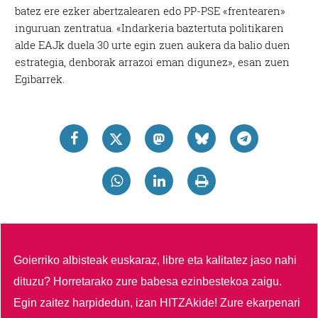
batez ere ezker abertzalearen edo PP-PSE «frentearen»
inguruan zentratua. «Indarkeria baztertuta politikaren
alde EAJk duela 30 urte egin zuen aukera da balio duen
estrategia, denborak arrazoi eman digunez», esan zuen
Egibarrek.
Goierriko albisteak euskaraz, libre eta kalitatez jaso nahi
dituzu?
Horretarako zure babesa ezinbestekoa zaigu.
Egin zaitez harpidedun, izan HITZAkide!
Zure ekarpenari