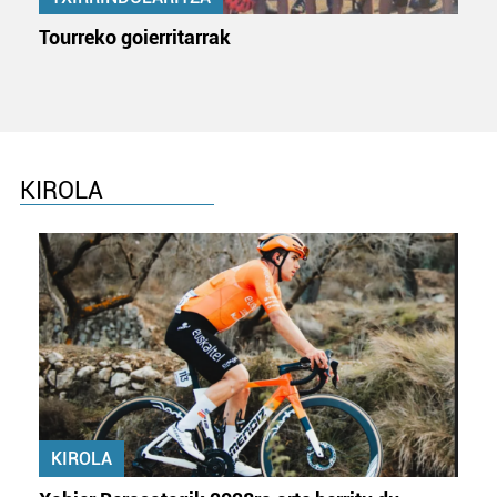
Tourreko goierritarrak
KIROLA
KIROLA