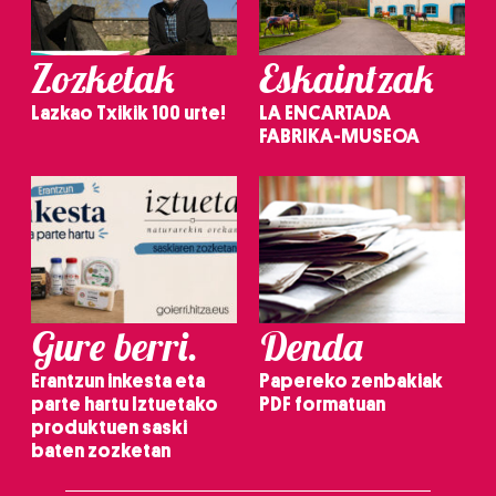
Zozketak
Eskaintzak
Lazkao Txikik 100 urte!
LA ENCARTADA
FABRIKA-MUSEOA
Gure berri.
Denda
Erantzun inkesta eta
Papereko zenbakiak
parte hartu Iztuetako
PDF formatuan
produktuen saski
baten zozketan