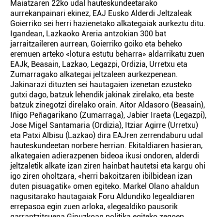
Maiatzaren 22ko udal hauteskundeetarako
aurrekanpainari ekinez, EAJ Eusko Alderdi Jeltzaleak
Goierriko sei herri hazienetako alkategaiak aurkeztu ditu.
Igandean, Lazkaoko Areria antzokian 300 bat
jarraitzaileren aurrean, Goierriko goiko eta beheko
eremuen arteko «lotura estutu beharra» aldarrikatu zuen
EAJk, Beasain, Lazkao, Legazpi, Ordizia, Urretxu eta
Zumarragako alkategai jeltzaleen aurkezpenean.
Jakinarazi dituzten sei hautagaien izenetan ezusteko
gutxi dago, batzuk lehendik jakinak zirelako, eta beste
batzuk zinegotzi direlako orain. Aitor Aldasoro (Beasain),
Iñigo Peñagarikano (Zumarraga), Jabier Iraeta (Legazpi),
Jose Migel Santamaria (Ordizia), Itziar Agirre (Urretxu)
eta Patxi Albisu (Lazkao) dira EAJren zerrendaburu udal
hauteskundeetan norbere herrian. Ekitaldiaren hasieran,
alkategaien adierazpenen bideoa ikusi ondoren, alderdi
jeltzaletik alkate izan ziren hainbat hautetsi eta kargu ohi
igo ziren oholtzara, «herri bakoitzaren ibilbidean izan
duten pisuagatik» omen egiteko. Markel Olano ahaldun
nagusitarako hautagaiak Foru Aldundiko legealdiaren
errepasoa egin zuen arloka, «legealdiko pausorik
garrantzitsuena Gipuzkoan politika egiteko zegoen