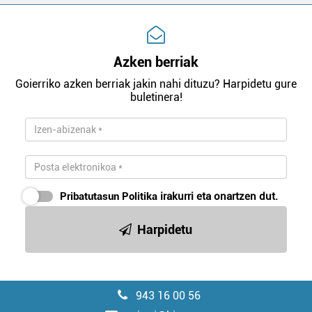
Azken berriak
Goierriko azken berriak jakin nahi dituzu? Harpidetu gure
buletinera!
Pribatutasun Politika
irakurri eta onartzen dut.
Harpidetu
943 16 00 56