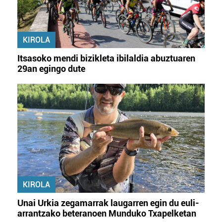
KIROLA
Itsasoko mendi bizikleta ibilaldia abuztuaren
29an egingo dute
KIROLA
Unai Urkia zegamarrak laugarren egin du euli-
arrantzako beteranoen Munduko Txapelketan