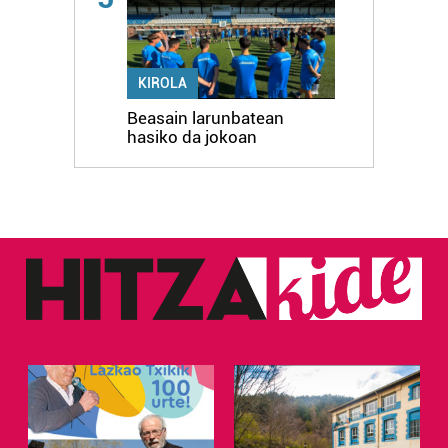
KIROLA
Beasain larunbatean
hasiko da jokoan