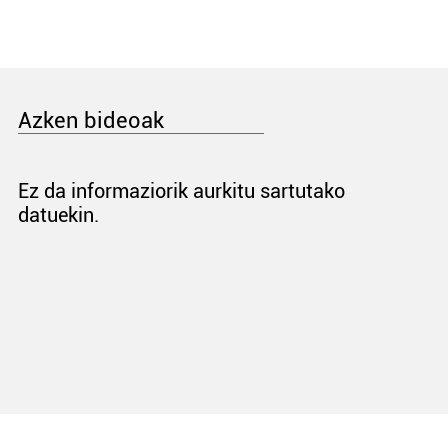
Azken bideoak
Ez da informaziorik aurkitu sartutako
datuekin.