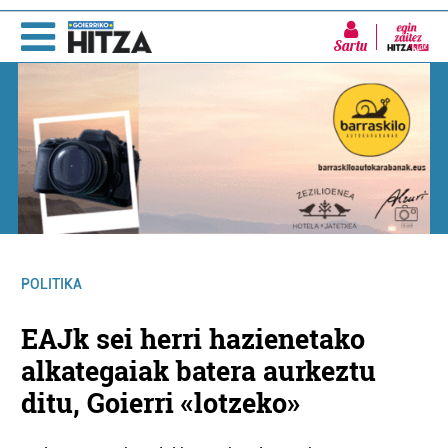
Sartu
POLITIKA
EAJk sei herri hazienetako
alkategaiak batera aurkeztu
ditu, Goierri «lotzeko»