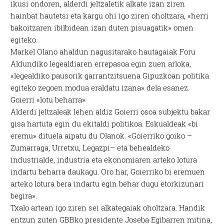
ikusi ondoren, alderdi jeltzaletik alkate izan ziren
hainbat hautetsi eta kargu ohi igo ziren oholtzara, «herri
bakoitzaren ibilbidean izan duten pisuagatik» omen
egiteko.
Markel Olano ahaldun nagusitarako hautagaiak Foru
Aldundiko legealdiaren errepasoa egin zuen arloka,
«legealdiko pausorik garrantzitsuena Gipuzkoan politika
egiteko zegoen modua eraldatu izana» dela esanez.
Goierri «lotu beharra»
Alderdi jeltzaleak lehen aldiz Goierri osoa subjektu bakar
gisa hartuta egin du ekitaldi politikoa. Eskualdeak «bi
eremu» dituela aipatu du Olanok. «Goierriko goiko –
Zumarraga, Urretxu, Legazpi– eta behealdeko
industrialde, industria eta ekonomiaren arteko lotura
indartu beharra daukagu. Oro har, Goierriko bi eremuen
arteko lotura bera indartu egin behar dugu etorkizunari
begira».
Txalo artean igo ziren sei alkategaiak oholtzara. Handik
entzun zuten GBBko presidente Joseba Egibarren mitina,