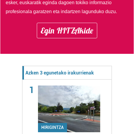
esker, euskaratik eginda dagoen tokiko informazio
profesionala garatzen eta indartzen lagunduko duzu.
Egin HITZAkide
Azken 3 egunetako irakurrienak
1
HIRIGINTZA