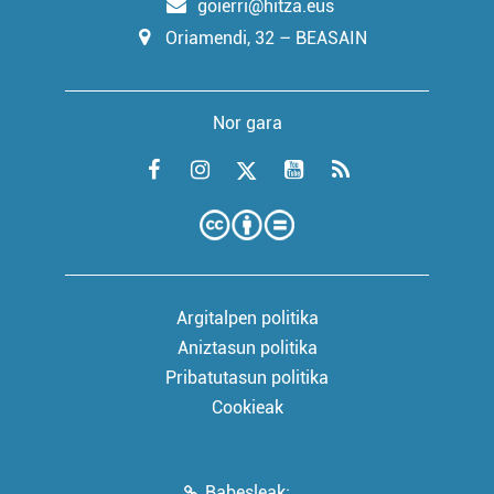
goierri@hitza.eus
Oriamendi, 32 – BEASAIN
Nor gara
Argitalpen politika
Aniztasun politika
Pribatutasun politika
Cookieak
Babesleak: