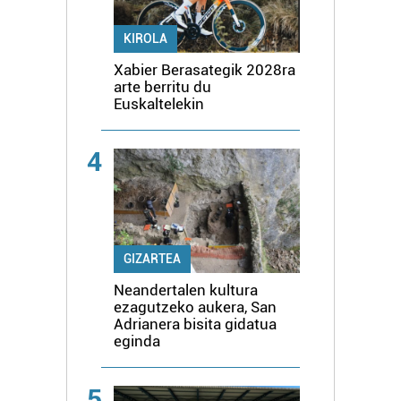
KIROLA
Xabier Berasategik 2028ra
arte berritu du
Euskaltelekin
4
GIZARTEA
Neandertalen kultura
ezagutzeko aukera, San
Adrianera bisita gidatua
eginda
5