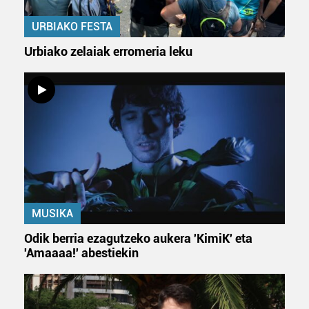
URBIAKO FESTA
Urbiako zelaiak erromeria leku
MUSIKA
Odik berria ezagutzeko aukera 'KimiK' eta
'Amaaaa!' abestiekin