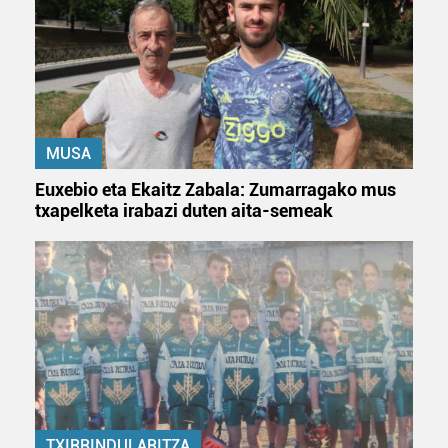
MUSA
Euxebio eta Ekaitz Zabala: Zumarragako mus
txapelketa irabazi duten aita-semeak
TXIRRINDULARITZA