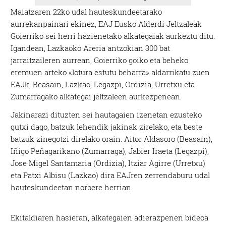
Maiatzaren 22ko udal hauteskundeetarako
aurrekanpainari ekinez, EAJ Eusko Alderdi Jeltzaleak
Goierriko sei herri hazienetako alkategaiak aurkeztu ditu.
Igandean, Lazkaoko Areria antzokian 300 bat
jarraitzaileren aurrean, Goierriko goiko eta beheko
eremuen arteko «lotura estutu beharra» aldarrikatu zuen
EAJk, Beasain, Lazkao, Legazpi, Ordizia, Urretxu eta
Zumarragako alkategai jeltzaleen aurkezpenean.
Jakinarazi dituzten sei hautagaien izenetan ezusteko
gutxi dago, batzuk lehendik jakinak zirelako, eta beste
batzuk zinegotzi direlako orain. Aitor Aldasoro (Beasain),
Iñigo Peñagarikano (Zumarraga), Jabier Iraeta (Legazpi),
Jose Migel Santamaria (Ordizia), Itziar Agirre (Urretxu)
eta Patxi Albisu (Lazkao) dira EAJren zerrendaburu udal
hauteskundeetan norbere herrian.
Ekitaldiaren hasieran, alkategaien adierazpenen bideoa