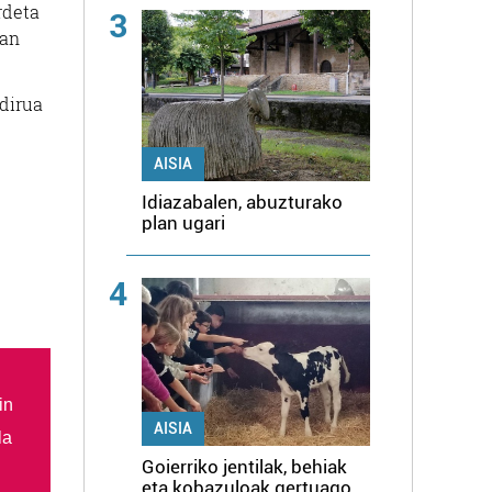
rdeta
3
ean
 dirua
AISIA
Idiazabalen, abuzturako
plan ugari
4
in
AISIA
la
Goierriko jentilak, behiak
eta kobazuloak gertuago,