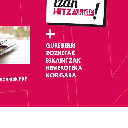
+
GURE BERRI
ZOZKETAK
ESKAINTZAK
HEMEROTEKA
NOR GARA
nbakiak PDF