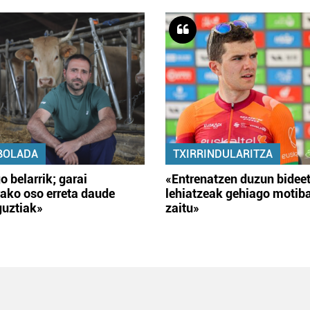
BOLADA
TXIRRINDULARITZA
o belarrik; garai
«Entrenatzen duzun bidee
ako oso erreta daude
lehiatzeak gehiago motib
guztiak»
zaitu»