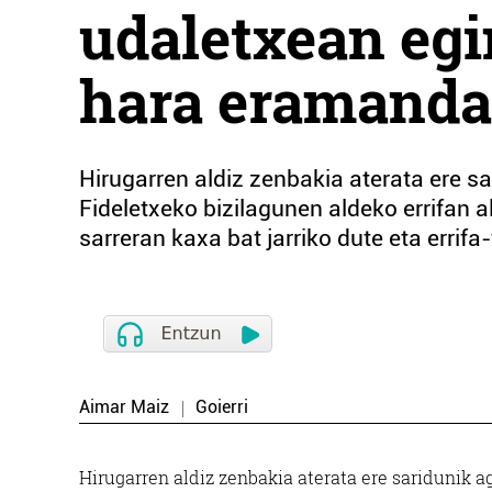
udaletxean egi
hara eramanda
Hirugarren aldiz zenbakia aterata ere s
Fideletxeko bizilagunen aldeko errifan 
sarreran kaxa bat jarriko dute eta errifa
Aimar Maiz
Goierri
Hirugarren aldiz zenbakia aterata ere saridunik 