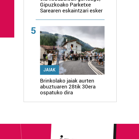
Gipuzkoako Parketxe
Sarearen eskaintzari esker
5
JAIAK
Brinkolako jaiak aurten
abuztuaren 28tik 30era
ospatuko dira