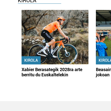
KIROLA
KIROLA
KIROL
Xabier Berasategik 2028ra arte
Beasain
berritu du Euskaltelekin
jokoan