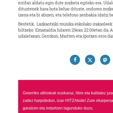
errifan aldatu egin dute zozketa egiteko era. Udal
dituztenek hara bota behar dituzte, ondoren zozk
izena eta bi abizen, eta telefono zenbakia idatzi 
Bestetik, Lazkaotxiki musika eskolako irakasleek
biltzeko. Emanaldia hilaren 25ean 22:00etan da, Are
udaletxean, Gerrikon, Maitten eta Ipotxen eros da
Goierriko albisteak euskaraz, libre eta kalitatez ja
zaitez harpidedun, izan HITZAkide!
Zure ekarpenar
garatzen eta indartzen lagunduko duzu.