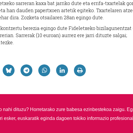
etxeko sarreran kaxa bat jarriko dute eta errifa-txartelak go
eta han dauden papertxoen artetik egiteko. Txartelaren atz
behar dira. Zozketa otsailaren 28an egingo dute.
 kontzertu berezia egingo dute Fideletxeko bizilagunentzat
rian. Sarrerak (10 euroan) aurrez ere jarri dituzte salgai;
itezke.
so nahi dituzu?
Horretarako zure babesa ezinbestekoa zaigu. Eg
i esker, euskaratik eginda dagoen tokiko informazio profesiona