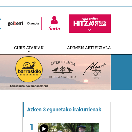
Sartu
GURE ATARIAK
ADIMEN ARTIFIZIALA
Azken 3 egunetako irakurrienak
1