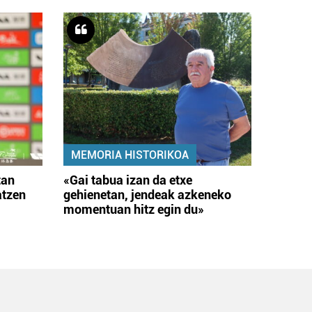
MEMORIA HISTORIKOA
tan
«Gai tabua izan da etxe
atzen
gehienetan, jendeak azkeneko
momentuan hitz egin du»