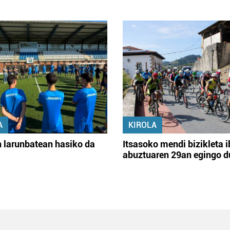
A
KIROLA
 larunbatean hasiko da
Itsasoko mendi bizikleta i
abuztuaren 29an egingo d