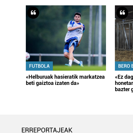
FUTBOLA
BERO 
«Helburuak hasieratik markatzea
«Ez dag
beti gaiztoa izaten da»
honetar
bazter 
ERREPORTAJEAK