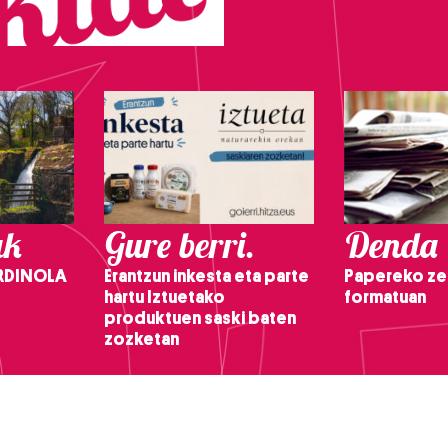
ak
Gure berri.
Denda
RDINOLA
Erantzun inkesta eta parte
Papereko ze
hartu Iztuetako
formatuan
produktuen saski baten
zozketan