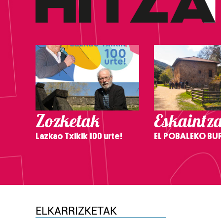
Zozketak
Eskaintz
Lazkao Txikik 100 urte!
EL POBALEKO BU
ELKARRIZKETAK