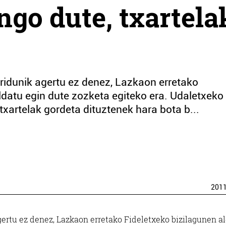
ngo dute, txartela
aridunik agertu ez denez, Lazkaon erretako
aldatu egin dute zozketa egiteko era. Udaletxeko
-txartelak gordeta dituztenek hara bota b...
201
agertu ez denez, Lazkaon erretako Fideletxeko bizilagunen a