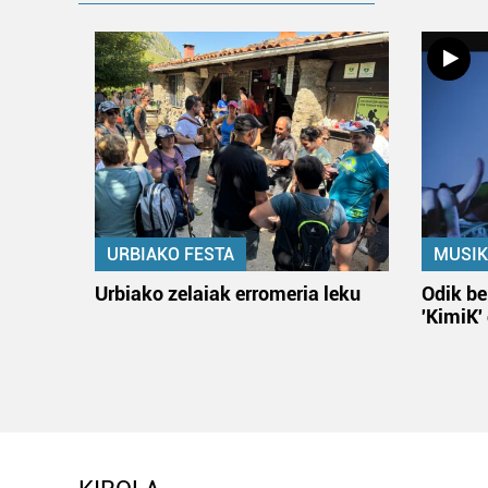
URBIAKO FESTA
MUSIK
Urbiako zelaiak erromeria leku
Odik be
'KimiK'