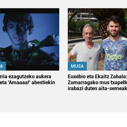
A
MUSA
rria ezagutzeko aukera
Euxebio eta Ekaitz Zabala
 eta 'Amaaaa!' abestiekin
Zumarragako mus txapelk
irabazi duten aita-semea