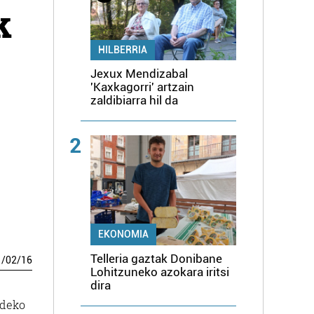
k
HILBERRIA
Jexux Mendizabal
'Kaxkagorri' artzain
zaldibiarra hil da
2
EKONOMIA
Telleria gaztak Donibane
1
/
02
/
16
Lohitzuneko azokara iritsi
dira
ldeko