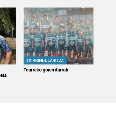
TXIRRINDULARITZA
:
Tourreko goierritarrak
eta
k