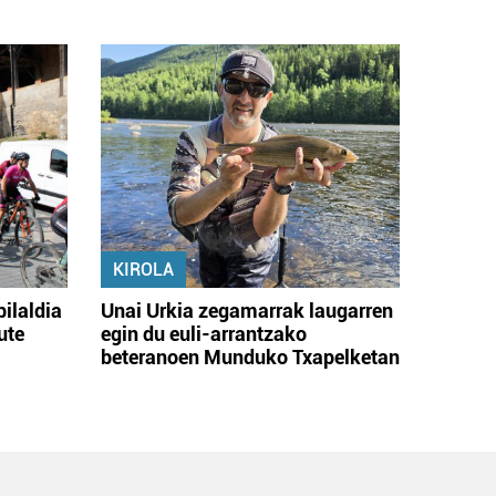
KIROLA
bilaldia
Unai Urkia zegamarrak laugarren
ute
egin du euli-arrantzako
beteranoen Munduko Txapelketan