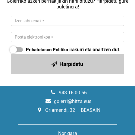
Goierriko azken berriak jakin nahi dituzu? Harpidetu gure
buletinera!
Pribatutasun Politika
irakurri eta onartzen dut.
Harpidetu
943 16 00 56
goierri@hitza.eus
Oriamendi, 32 – BEASAIN
Nor gara