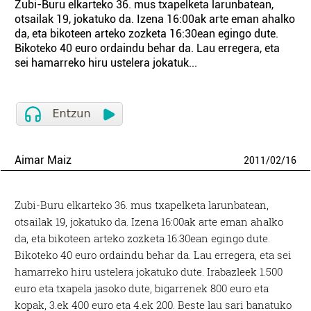
Zubi-Buru elkarteko 36. mus txapelketa larunbatean,
otsailak 19, jokatuko da. Izena 16:00ak arte eman ahalko
da, eta bikoteen arteko zozketa 16:30ean egingo dute.
Bikoteko 40 euro ordaindu behar da. Lau erregera, eta
sei hamarreko hiru ustelera jokatuk...
Aimar Maiz
2011
/
02
/
16
Zubi-Buru elkarteko 36. mus txapelketa larunbatean,
otsailak 19, jokatuko da. Izena 16:00ak arte eman ahalko
da, eta bikoteen arteko zozketa 16:30ean egingo dute.
Bikoteko 40 euro ordaindu behar da. Lau erregera, eta sei
hamarreko hiru ustelera jokatuko dute. Irabazleek 1.500
euro eta txapela jasoko dute, bigarrenek 800 euro eta
kopak, 3.ek 400 euro eta 4.ek 200. Beste lau sari banatuko