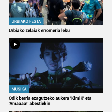
URBIAKO FESTA
Urbiako zelaiak erromeria leku
MUSIKA
Odik berria ezagutzeko aukera 'KimiK' eta
'Amaaaa!' abestiekin