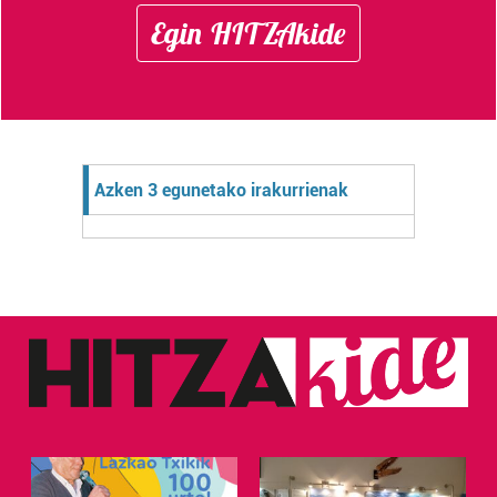
Egin HITZAkide
Azken 3 egunetako irakurrienak