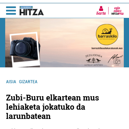
Sartu
AISIA
GIZARTEA
Zubi-Buru elkartean mus
lehiaketa jokatuko da
larunbatean