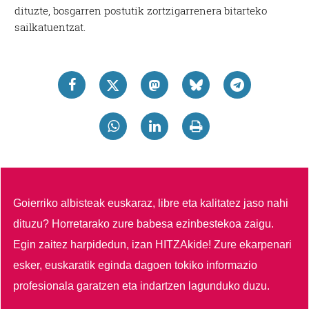
dituzte, bosgarren postutik zortzigarrenera bitarteko
sailkatuentzat.
Goierriko albisteak euskaraz, libre eta kalitatez jaso nahi
dituzu?
Horretarako zure babesa ezinbestekoa zaigu.
Egin zaitez harpidedun, izan HITZAkide!
Zure ekarpenari
esker, euskaratik eginda dagoen tokiko informazio
profesionala garatzen eta indartzen lagunduko duzu.