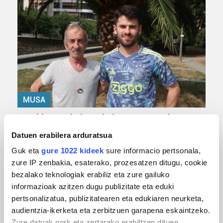
MUSA
Euxebio eta Ekaitz Zabala: Zumarragako mus
txapelketa irabazi duten aita-semeak
Datuen erabilera arduratsua
Guk eta
gure 1022 kideek
sure informacio pertsonala,
zure IP zenbakia, esaterako, prozesatzen ditugu, cookie
bezalako teknologiak erabiliz eta zure gailuko
informazioak azitzen dugu publizitate eta eduki
pertsonalizatua, publizitatearen eta edukiaren neurketa,
audientzia-ikerketa eta zerbitzuen garapena eskaintzeko.
Zure datuak nork eta zertarako erabiltzen dituen