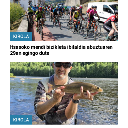
irakurri
KIROLA
Itsasoko mendi bizikleta ibilaldia abuztuaren
29an egingo dute
KIROLA