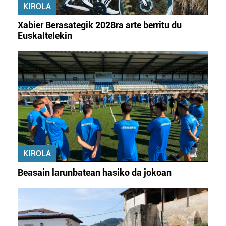
KIROLA
produktuak garatzeko. Zure datuak nork eta zertarako
erabiltzen dituen hauta dezakezu.
Xabier Berasategik 2028ra arte berritu du
Euskaltelekin
Bazkide batzuek ez dizute baimenik eskatzen, eta beren
interes komertzial legitimoetan babesten dira. Ikusi gure
bazkideen zerrenda, beren ustez zein helburutarako
duten interes legitimoa eta horren aurka nola egin
dezakezun ikusteko.
Lortu zure datu pertsonalak prozesatzeko moduari
buruzko informazio gehiago eta ezarri zure lehentasunak
datuen atalean. Edozein unetan alda edo ken dezakezu
zure baimena Cookieen adierazpenean.
KIROLA
Beasain larunbatean hasiko da jokoan
Webgune honek cookie propioak eta hirugarrenen cookie-
fitxategiak erabiltzen ditu. Zure esperientzia eta
zerbitzuak hobetzeko asmoz, cookie teknologiaz
baliatzen gara. Ohar hau onartuz gero, teknologia hori
erabiltzeko baimen esplizitua ematen diguzu.
Gehiago