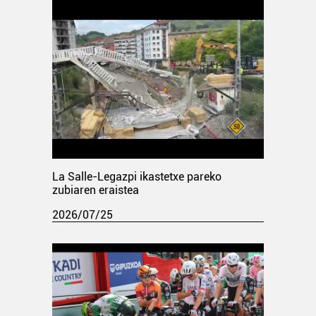
La Salle-Legazpi ikastetxe pareko
zubiaren eraistea
2026/07/25