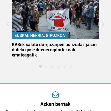
EUSKAL HERRIA, GIPUZKOA
KASek salatu du «jazarpen poliziala» jasan
Pa
dutela gose direnei ogitartekoak
da
emateagatik
«s
Azken berriak