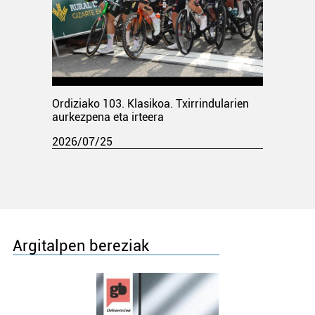
Ordiziako 103. Klasikoa. Txirrindularien
aurkezpena eta irteera
2026/07/25
Argitalpen bereziak