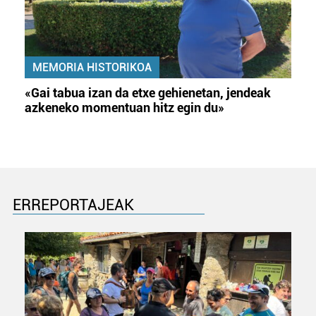
MEMORIA HISTORIKOA
«Gai tabua izan da etxe gehienetan, jendeak
azkeneko momentuan hitz egin du»
ERREPORTAJEAK