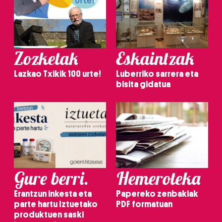
Zozketak
Eskaintzak
Lazkao Txikik 100 urte!
Luberriko sarrera eta
bisita gidatua
Gure berri.
Hemeroteka
Erantzun inkesta eta
Papereko zenbakiak
parte hartu Iztuetako
PDF formatuan
produktuen saski