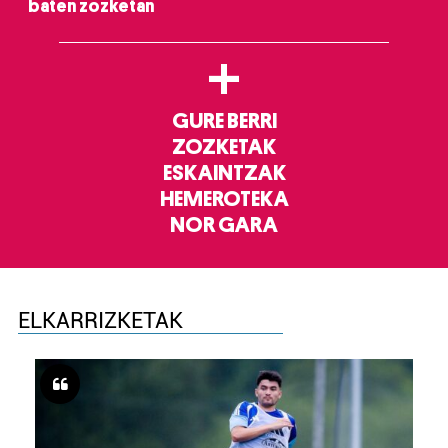
baten zozketan
+
GURE BERRI
ZOZKETAK
ESKAINTZAK
HEMEROTEKA
NOR GARA
ELKARRIZKETAK