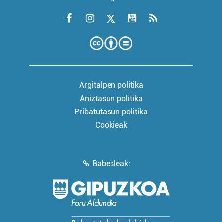
Argitalpen politika
Aniztasun politika
Pribatutasun politika
Cookieak
Babesleak: