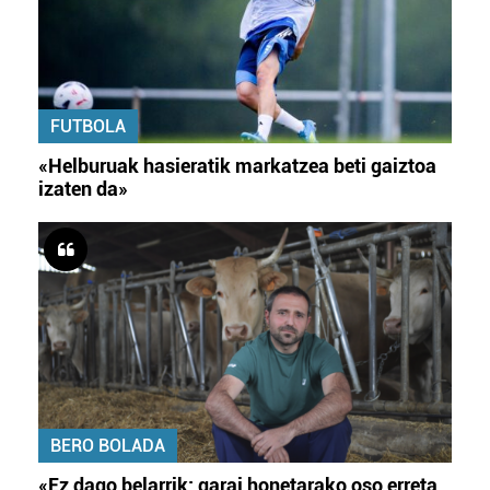
FUTBOLA
«Helburuak hasieratik markatzea beti gaiztoa
izaten da»
BERO BOLADA
«Ez dago belarrik; garai honetarako oso erreta