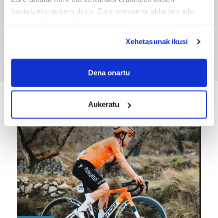
hautatzeko aukera duzu. Zure onespena aldatzen edo
TXIRRINDULARITZA
deuseztatzen ahal duzu edozein momentutan, Cookie
deklaraziotik edo Privacy triggerean klikatuz.
Tourreko goierritarrak
Xehetasunak ikusi
If you allow, we would also like to:
Collect information about your geographical
Dena onartu
location which can be accurate to within several
meters
Aukeratu
KIROLA
Identify your device by actively scanning it for
specific characteristics (fingerprinting)
Find out more about how your personal data is processed
and set your preferences in the
details section
.
Guk eta gure bazkideek zure datu pertsonalak
prozesatzen ditugu, zure IP zenbakia, besteak beste,
teknologia erabiliz, cookieak adibidez, iragarki eta eduki
pertsonalizatuak eskaintzeko, iragarkiak eta edukia
neurtzeko, jendeari buruzko informazioa biltzeko eta