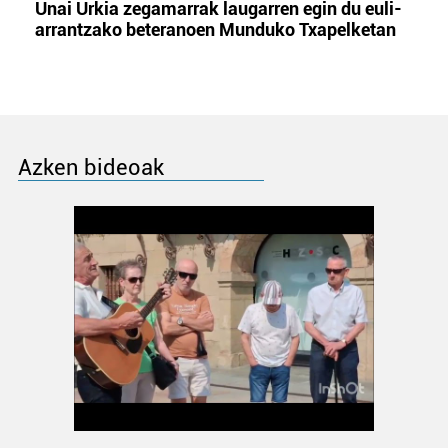
Unai Urkia zegamarrak laugarren egin du euli-
arrantzako beteranoen Munduko Txapelketan
Azken bideoak