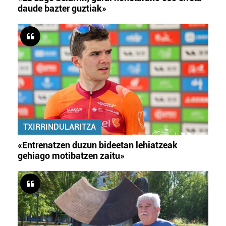
daude bazter guztiak»
TXIRRINDULARITZA
«Entrenatzen duzun bideetan lehiatzeak
gehiago motibatzen zaitu»