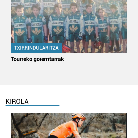
TXIRRINDULARITZA
Tourreko goierritarrak
KIROLA