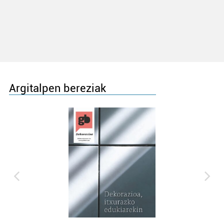
Argitalpen bereziak