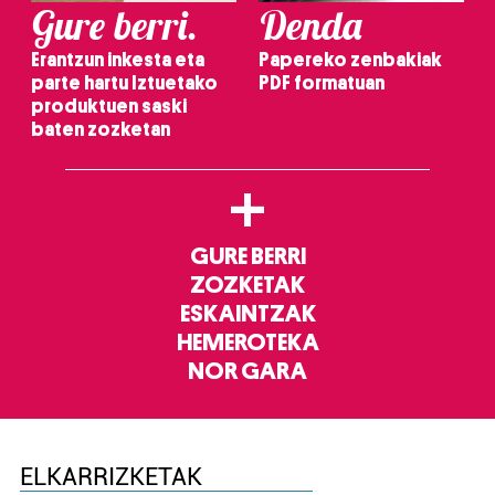
Gure berri.
Denda
Erantzun inkesta eta
Papereko zenbakiak
parte hartu Iztuetako
PDF formatuan
produktuen saski
baten zozketan
+
GURE BERRI
ZOZKETAK
ESKAINTZAK
HEMEROTEKA
NOR GARA
ELKARRIZKETAK