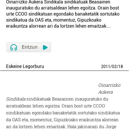
Oinarrizko Aukera Sindikala sindikatuak Beasainen
inauguratuko du arratsaldean lehen egoitza. Orain bost
urte CCOO sindikatuan egondako banaketatik sortutako
sindikatua da OAS eta, momentuz, Gipuzkoako
eraikuntza alorrean ari da lortzen lehen emaitzak....
Eskeine Legorburu
2011
/
02
/
18
Oinarrizko
Aukera
Sindikala
sindikatuak Beasainen inauguratuko du
arratsaldean lehen egoitza. Orain bost urte CCOO
sindikatuan egondako banaketatik sortutako sindikatua
da OAS eta, momentuz, Gipuzkoako eraikuntza alorrean
ari da lortzen lehen emaitzak. Hala jakinarazi du Jorge