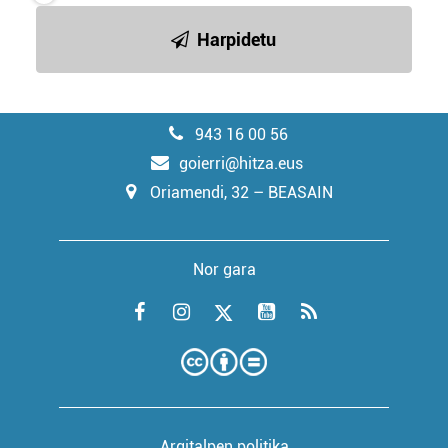
Harpidetu
943 16 00 56
goierri@hitza.eus
Oriamendi, 32 – BEASAIN
Nor gara
Argitalpen politika