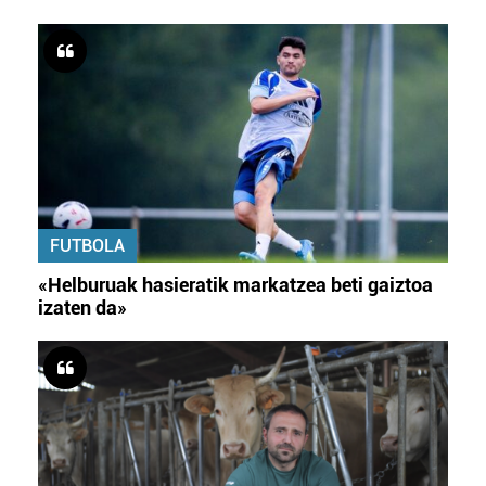
FUTBOLA
«Helburuak hasieratik markatzea beti gaiztoa
izaten da»