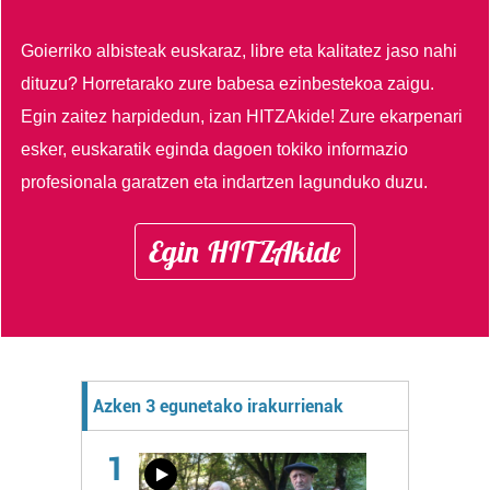
Goierriko albisteak euskaraz, libre eta kalitatez jaso nahi
dituzu?
Horretarako zure babesa ezinbestekoa zaigu.
Egin zaitez harpidedun, izan HITZAkide!
Zure ekarpenari
esker, euskaratik eginda dagoen tokiko informazio
profesionala garatzen eta indartzen lagunduko duzu.
Egin HITZAkide
Azken 3 egunetako irakurrienak
1