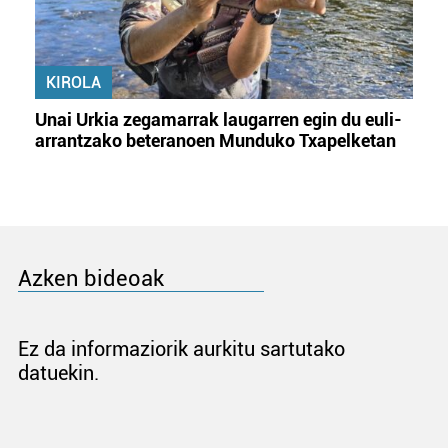
KIROLA
Unai Urkia zegamarrak laugarren egin du euli-
arrantzako beteranoen Munduko Txapelketan
Azken bideoak
Ez da informaziorik aurkitu sartutako
datuekin.