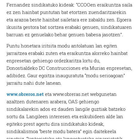
Fernandez sindikatuko kideak: “CCOOen eraikuntza saila
ez zen hainbat puntutan bat etortzen zuendaritzarekin
eta arazoa beste hainbat sailetara ere zabaldu zen. Egoera
ikusita gestora bat sortzea erabaki genuen, sindikatuaren
barruan ez genuelako behar genuen babesa jasotzen”.
Puntu honetara iritsita modu antolatuan lan egiten
jarraitzea erabaki zuten eta eraikuntza alorreko hainbat
enpresetan gehiengo ordezkaritza lortu du,
Donostialdeko DC Construcciones eta Murias enpresetan,
adibidez. Gaur egoitza inauguratuta “modu serioagoan”
jarraitu nahi dute lanean.
www.obreros.net
eta www.obreras.net webgunetan
azaltzen dutenaren arabera, OAS gehiengo
sindikalarekin ados ez dauden langile guztiak batzeko
sortu da. Langileen interesen eta eskubideen alde lan
egiteko prest agertu dira sindikatuko kideak,
sindikalismoa “beste modu batera” egin daitekeela
sinetsiz, “lantegietako eta lanpostuetako oinarrietatik