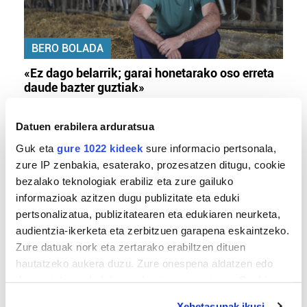
BERO BOLADA
«Ez dago belarrik; garai honetarako oso erreta
daude bazter guztiak»
Datuen erabilera arduratsua
Guk eta
gure 1022 kideek
sure informacio pertsonala,
zure IP zenbakia, esaterako, prozesatzen ditugu, cookie
bezalako teknologiak erabiliz eta zure gailuko
informazioak azitzen dugu publizitate eta eduki
pertsonalizatua, publizitatearen eta edukiaren neurketa,
audientzia-ikerketa eta zerbitzuen garapena eskaintzeko.
Zure datuak nork eta zertarako erabiltzen dituen
TXIRRINDULARITZA
hautatzeko aukera duzu. Zure onespena aldatzen edo
«Entrenatzen duzun bideetan lehiatzeak
deuseztatzen ahal duzu edozein momentutan, Cookie
gehiago motibatzen zaitu»
deklaraziotik edo Privacy triggerean klikatuz.
Xehetasunak ikusi