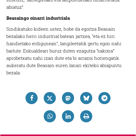
abiatuz”.
Beasaingo oinarri industriala
Sindikatuko kideen ustez, hobe da egoitza Beasain
bezalako herri industrial batean jartzea, “eta ez hiri
handietako erdigunean”, langileetatik gertu egon nahi
baitute. Eskualdeari buruz duten ezagutza “sakona”
aprobetxatu nahi izan dute eta bi arrazoi horiengatik
aukeratu dute Beasain euren lanari ekiteko abiapuntu
bezala.