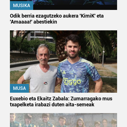
MUSIKA
Odik berria ezagutzeko aukera 'KimiK' eta
'Amaaaa!' abestiekin
MUSA
Euxebio eta Ekaitz Zabala: Zumarragako mus
txapelketa irabazi duten aita-semeak