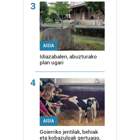
3
AISIA
Idiazabalen, abuzturako
plan ugari
4
AISIA
Goierriko jentilak, behiak
eta kobazuloak gertuago,