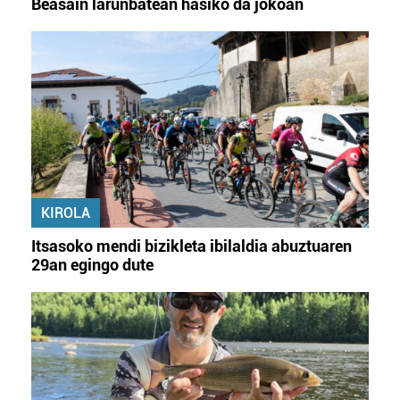
Beasain larunbatean hasiko da jokoan
KIROLA
Itsasoko mendi bizikleta ibilaldia abuztuaren
29an egingo dute