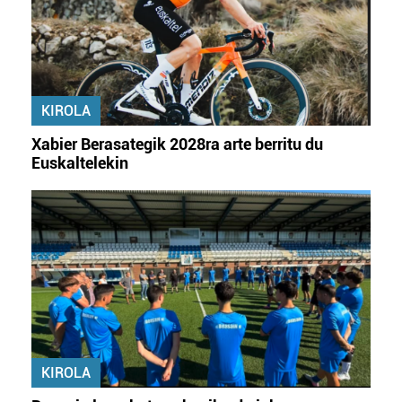
KIROLA
Xabier Berasategik 2028ra arte berritu du
Euskaltelekin
KIROLA