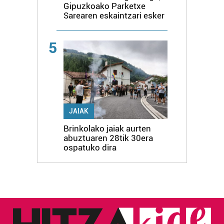
Gipuzkoako Parketxe
Sarearen eskaintzari esker
5
JAIAK
Brinkolako jaiak aurten
abuztuaren 28tik 30era
ospatuko dira