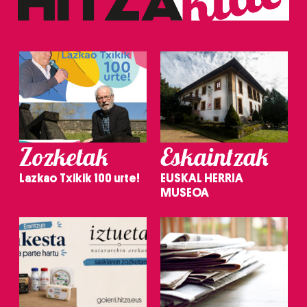
Zozketak
Eskaintzak
Lazkao Txikik 100 urte!
EUSKAL HERRIA
MUSEOA