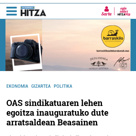
Sartu
EKONOMIA
GIZARTEA
POLITIKA
OAS sindikatuaren lehen
egoitza inauguratuko dute
arratsaldean Beasainen