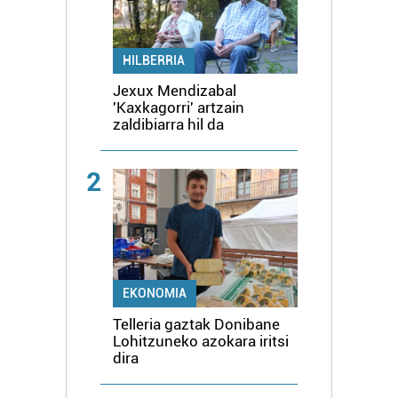
HILBERRIA
Jexux Mendizabal
'Kaxkagorri' artzain
zaldibiarra hil da
2
EKONOMIA
Telleria gaztak Donibane
Lohitzuneko azokara iritsi
dira