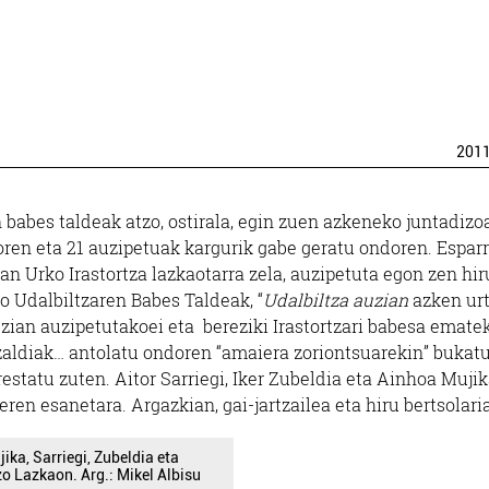
201
babes taldeak atzo, ostirala, egin zuen azkeneko juntadizoa
oren eta 21 auzipetuak kargurik gabe geratu ondoren. Espar
ean Urko Irastortza lazkaotarra zela, auzipetuta egon zen hir
o Udalbiltzaren Babes Taldeak, “
Udalbiltza auzian
azken ur
zian auzipetutakoei eta bereziki Irastortzari babesa emate
itzaldiak… antolatu ondoren “amaiera zoriontsuarekin” bukat
prestatu zuten. Aitor Sarriegi, Iker Zubeldia eta Ainhoa Muji
eren esanetara. Argazkian, gai-jartzailea eta hiru bertsolaria
ika, Sarriegi, Zubeldia eta
zo Lazkaon. Arg.: Mikel Albisu