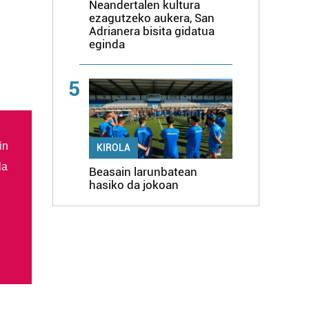
Neandertalen kultura
ezagutzeko aukera, San
Adrianera bisita gidatua
eginda
5
in
KIROLA
la
Beasain larunbatean
hasiko da jokoan