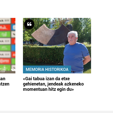
MEMORIA HISTORIKOA
tan
«Gai tabua izan da etxe
atzen
gehienetan, jendeak azkeneko
momentuan hitz egin du»