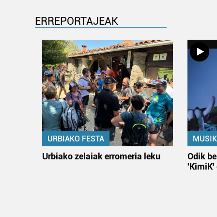
ERREPORTAJEAK
URBIAKO FESTA
MUSIK
Urbiako zelaiak erromeria leku
Odik be
'KimiK'