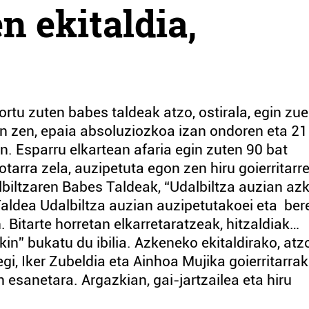
n ekitaldia,
rtu zuten babes taldeak atzo, ostirala, egin zu
n zen, epaia absoluziozkoa izan ondoren eta 21
. Esparru elkartean afaria egin zuten 90 bat
otarra zela, auzipetuta egon zen hiru goierritarr
biltzaren Babes Taldeak, “Udalbiltza auzian az
aldea Udalbiltza auzian auzipetutakoei eta bere
 Bitarte horretan elkarretaratzeak, hitzaldiak…
n” bukatu du ibilia. Azkeneko ekitaldirako, atzo
egi, Iker Zubeldia eta Ainhoa Mujika goierritarrak
n esanetara. Argazkian, gai-jartzailea eta hiru