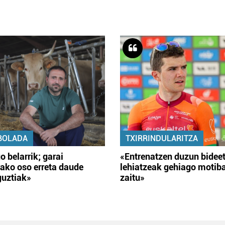
BOLADA
TXIRRINDULARITZA
o belarrik; garai
«Entrenatzen duzun bidee
ako oso erreta daude
lehiatzeak gehiago motib
guztiak»
zaitu»