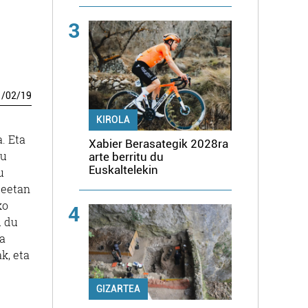
3
1
/
02
/
19
KIROLA
. Eta
Xabier Berasategik 2028ra
ru
arte berritu du
Euskaltelekin
u
teetan
ko
4
u du
ka
k, eta
GIZARTEA