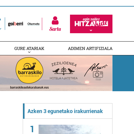
Sartu
GURE ATARIAK
ADIMEN ARTIFIZIALA
Azken 3 egunetako irakurrienak
1