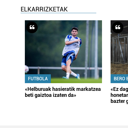
ELKARRIZKETAK
FUTBOLA
BERO 
«Helburuak hasieratik markatzea
«Ez dag
beti gaiztoa izaten da»
honetar
bazter 