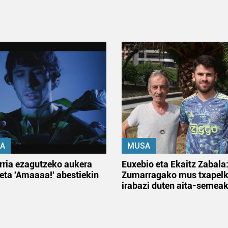
A
MUSA
rria ezagutzeko aukera
Euxebio eta Ekaitz Zabala
 eta 'Amaaaa!' abestiekin
Zumarragako mus txapelk
irabazi duten aita-semea