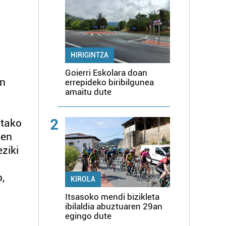
HIRIGINTZA
Goierri Eskolara doan
en
errepideko biribilgunea
amaitu dute
2
etako
ken
ziki
,
KIROLA
Itsasoko mendi bizikleta
ibilaldia abuztuaren 29an
egingo dute