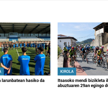
A
KIROLA
 larunbatean hasiko da
Itsasoko mendi bizikleta i
abuztuaren 29an egingo d