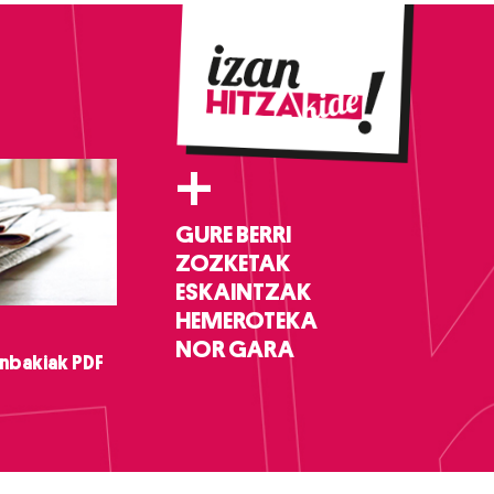
+
GURE BERRI
ZOZKETAK
ESKAINTZAK
HEMEROTEKA
NOR GARA
nbakiak PDF