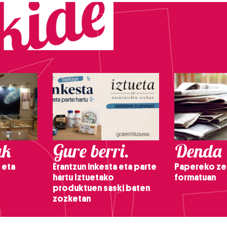
ak
Gure berri.
Denda
 eta
Erantzun inkesta eta parte
Papereko ze
hartu Iztuetako
formatuan
produktuen saski baten
zozketan