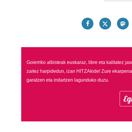
Goierriko albisteak euskaraz, libre eta kalitatez ja
zaitez harpidedun, izan HITZAkide!
Zure ekarpenar
garatzen eta indartzen lagunduko duzu.
Eg