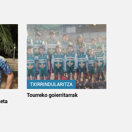
TXIRRINDULARITZA
:
Tourreko goierritarrak
eta
k