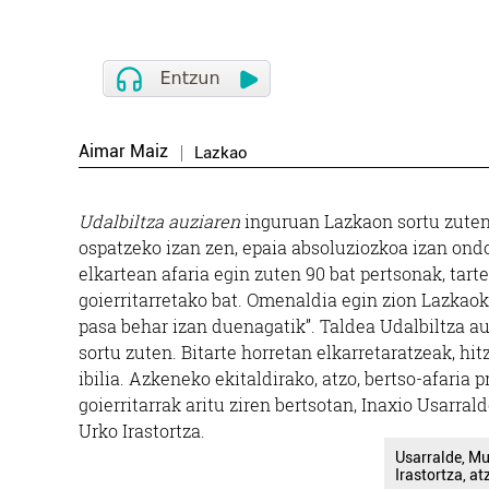
Aimar Maiz
Lazkao
Udalbiltza auziaren
inguruan Lazkaon sortu zuten 
ospatzeko izan zen, epaia absoluziozkoa izan ond
elkartean afaria egin zuten 90 bat pertsonak, tart
goierritarretako bat. Omenaldia egin zion Lazkaok
pasa behar izan duenagatik”. Taldea Udalbiltza au
sortu zuten. Bitarte horretan elkarretaratzeak, h
ibilia. Azkeneko ekitaldirako, atzo, bertso-afaria 
goierritarrak aritu ziren bertsotan, Inaxio Usarrald
Urko Irastortza.
Usarralde, Muj
Irastortza, at