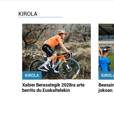
KIROLA
KIROLA
KIROL
Xabier Berasategik 2028ra arte
Beasain
berritu du Euskaltelekin
jokoan