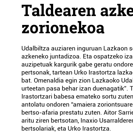
Taldearen azke
zorionekoa
Udalbiltza auziaren inguruan Lazkaon so
azkeneko juntadizoa. Eta ospatzeko iza
auzipetuak kargurik gabe geratu ondoren
pertsonak, tartean Urko Irastortza lazka
bat. Omenaldia egin zion Lazkaoko Udal
urteetan pasa behar izan duenagatik”. T
Irastortzari babesa emateko sortu zuten.
antolatu ondoren “amaiera zoriontsuareki
bertso-afaria prestatu zuten. Aitor Sarri
aritu ziren bertsotan, Inaxio Usarraldere
bertsolariak, eta Urko Irastortza.