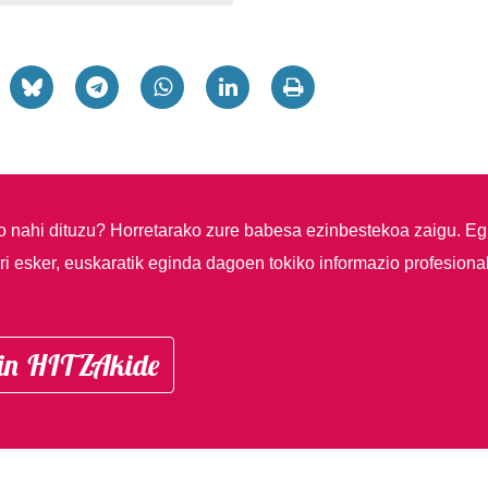
so nahi dituzu?
Horretarako zure babesa ezinbestekoa zaigu. Eg
i esker, euskaratik eginda dagoen tokiko informazio profesiona
in HITZAkide