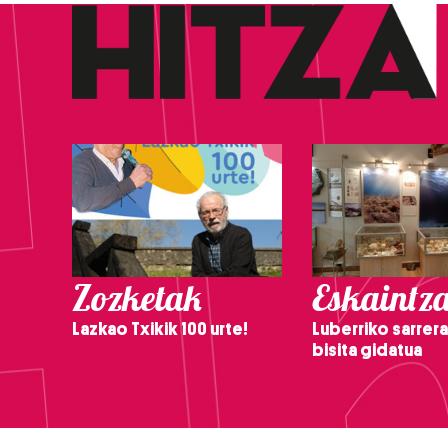
Zozketak
Eskaintz
Lazkao Txikik 100 urte!
Luberriko sarrera
bisita gidatua