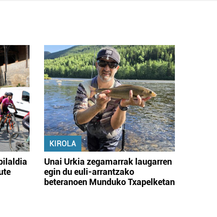
KIROLA
bilaldia
Unai Urkia zegamarrak laugarren
ute
egin du euli-arrantzako
beteranoen Munduko Txapelketan