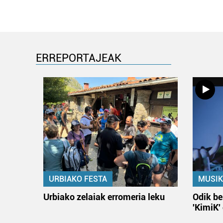
ERREPORTAJEAK
URBIAKO FESTA
MUSIK
Urbiako zelaiak erromeria leku
Odik be
'KimiK'