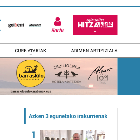
Sartu
GURE ATARIAK
ADIMEN ARTIFIZIALA
Azken 3 egunetako irakurrienak
1