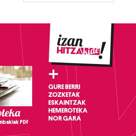
+
GURE BERRI
ZOZKETAK
ESKAINTZAK
teka
HEMEROTEKA
NOR GARA
nbakiak PDF