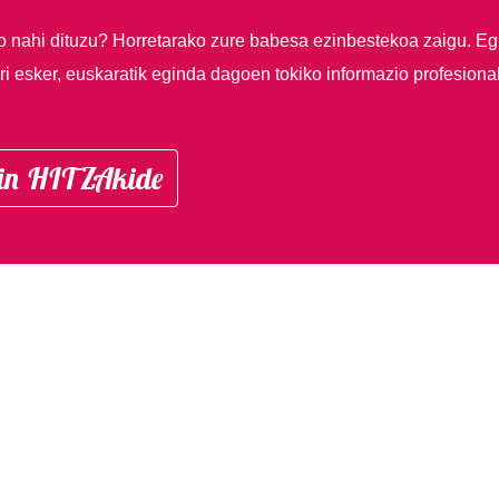
so nahi dituzu?
Horretarako zure babesa ezinbestekoa zaigu. Eg
i esker, euskaratik eginda dagoen tokiko informazio profesiona
in HITZAkide