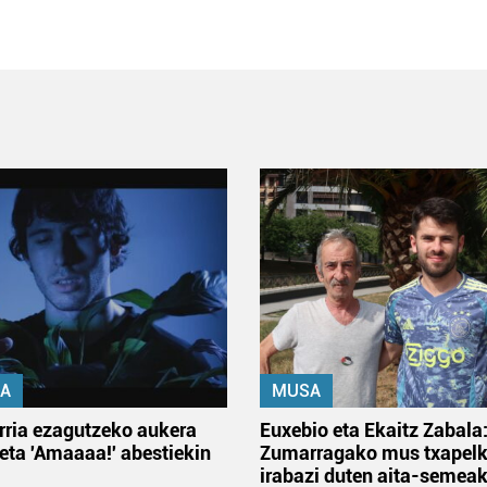
A
MUSA
rria ezagutzeko aukera
Euxebio eta Ekaitz Zabala
 eta 'Amaaaa!' abestiekin
Zumarragako mus txapelk
irabazi duten aita-semea