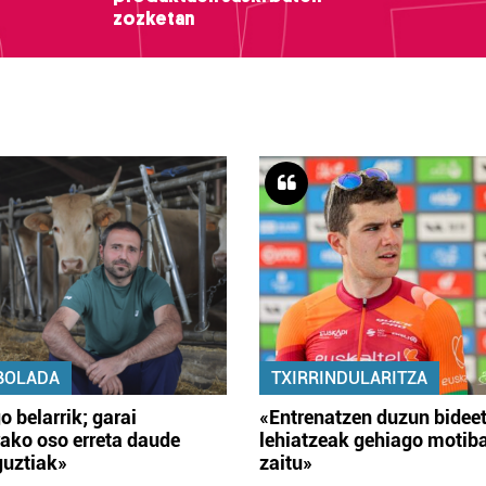
zozketan
BOLADA
TXIRRINDULARITZA
o belarrik; garai
«Entrenatzen duzun bidee
ako oso erreta daude
lehiatzeak gehiago motib
guztiak»
zaitu»