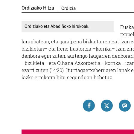
Ordiziako Hitza
Ordizia
Ordiziako eta Abadiñoko hirukoak.
Euska
txape
larunbatean, eta garaipena bizkaitarrentzat iza
bizikletan– eta Irene Irastortza –korrika– izan zi
denbora egin zuten, aurtengo laugarren denborari
–bizikleta– eta Oihana Azkorbeitia –korrika– iz
ezarri zuten (14:20). Iturriagaetxeberriaren lanak 
iazko errekorra hiru segunduan hobetuz.