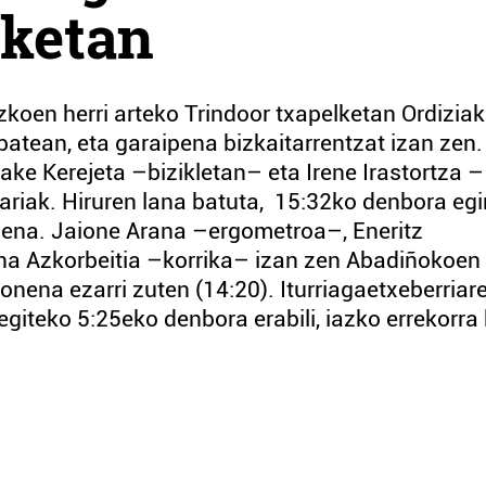
lketan
oen herri arteko Trindoor txapelketan Ordiziak
batean, eta garaipena bizkaitarrentzat izan zen.
e Kerejeta –bizikletan– eta Irene Irastortza –
iariak. Hiruren lana batuta, 15:32ko denbora egi
nena. Jaione Arana –ergometroa–, Eneritz
ana Azkorbeitia –korrika– izan zen Abadiñokoen
onena ezarri zuten (14:20). Iturriagaetxeberriar
egiteko 5:25eko denbora erabili, iazko errekorra 