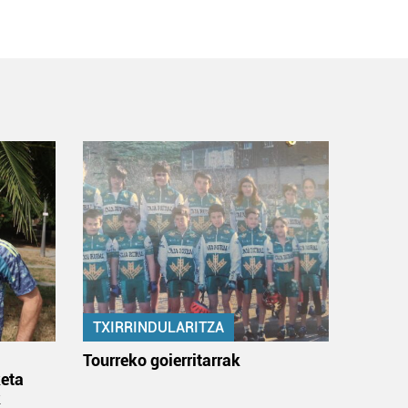
TXIRRINDULARITZA
:
Tourreko goierritarrak
eta
k