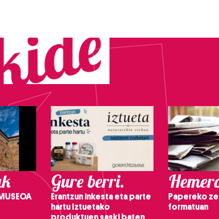
ak
Gure berri.
Hemero
 MUSEOA
Erantzun inkesta eta parte
Papereko ze
hartu Iztuetako
formatuan
produktuen saski baten