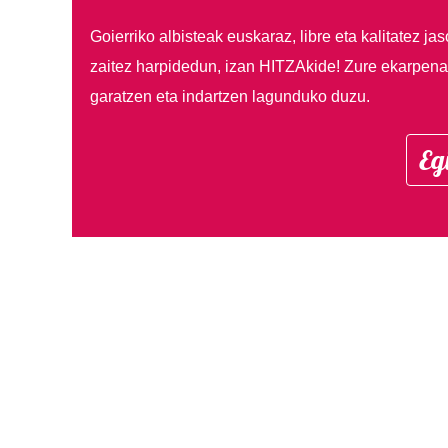
Goierriko albisteak euskaraz, libre eta kalitatez ja
zaitez harpidedun, izan HITZAkide!
Zure ekarpenar
garatzen eta indartzen lagunduko duzu.
Eg