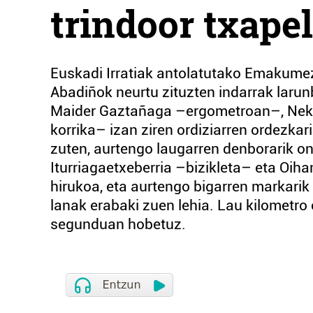
trindoor txape
Euskadi Irratiak antolatutako Emakumezk
Abadiñok neurtu zituzten indarrak larun
Maider Gaztañaga –ergometroan–, Nekak
korrika– izan ziren ordiziarren ordezkar
zuten, aurtengo laugarren denborarik o
Iturriagaetxeberria –bizikleta– eta Oih
hirukoa, eta aurtengo bigarren markarik 
lanak erabaki zuen lehia. Lau kilometro 
segunduan hobetuz.