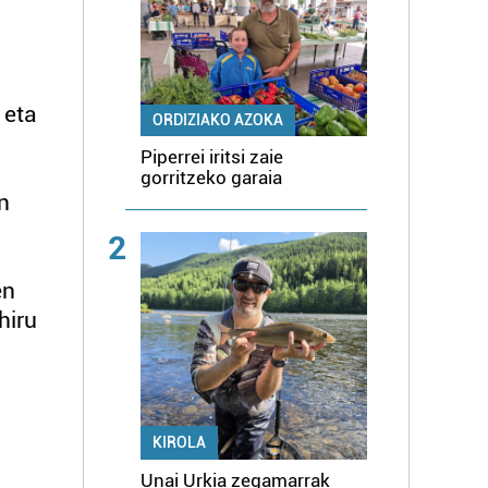
 eta
ORDIZIAKO AZOKA
Piperrei iritsi zaie
gorritzeko garaia
n
2
en
hiru
KIROLA
Unai Urkia zegamarrak