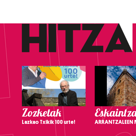
Zozketak
Eskaintz
Lazkao Txikik 100 urte!
ARRANTZALEEN