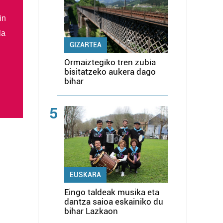
in
la
GIZARTEA
Ormaiztegiko tren zubia
bisitatzeko aukera dago
bihar
5
EUSKARA
Eingo taldeak musika eta
dantza saioa eskainiko du
bihar Lazkaon