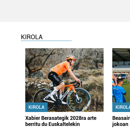
KIROLA
KIROLA
KIROL
Xabier Berasategik 2028ra arte
Beasain
berritu du Euskaltelekin
jokoan