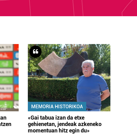
MEMORIA HISTORIKOA
tan
«Gai tabua izan da etxe
atzen
gehienetan, jendeak azkeneko
momentuan hitz egin du»