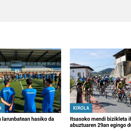
A
KIROLA
 larunbatean hasiko da
Itsasoko mendi bizikleta i
abuztuaren 29an egingo d