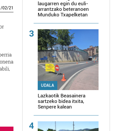
laugarren egin du euli-
1
/
02
/
21
arrantzako beteranoen
Munduko Txapelketan
or
3
berria
 onena
bili,
UDALA
Lazkaotik Beasainera
sartzeko bidea itxita,
Senpere kalean
4