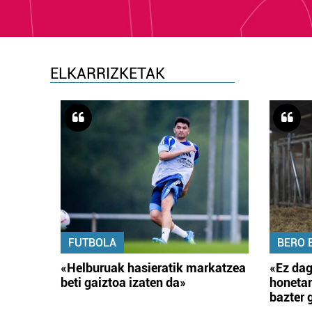
ELKARRIZKETAK
FUTBOLA
BERO 
«Helburuak hasieratik markatzea
«Ez dag
beti gaiztoa izaten da»
honetar
bazter 