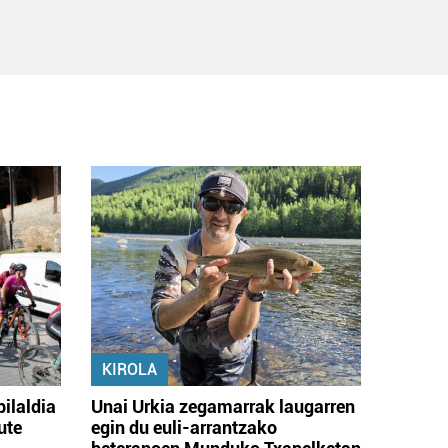
KIROLA
bilaldia
Unai Urkia zegamarrak laugarren
ute
egin du euli-arrantzako