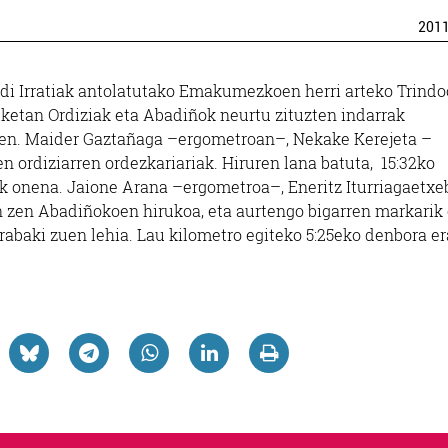
201
di Irratiak antolatutako Emakumezkoen herri arteko Trindo
lketan Ordiziak eta Abadiñok neurtu zituzten indarrak
n zen. Maider Gaztañaga –ergometroan–, Nekake Kerejeta –
ren ordiziarren ordezkariariak. Hiruren lana batuta, 15:32ko
k onena. Jaione Arana –ergometroa–, Eneritz Iturriagaetxe
an zen Abadiñokoen hirukoa, eta aurtengo bigarren markarik
erabaki zuen lehia. Lau kilometro egiteko 5:25eko denbora era