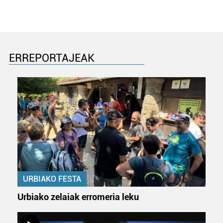
erabiltzeko baimen esplizitua ematen diguzu.
Gehiago
irakurri
ERREPORTAJEAK
URBIAKO FESTA
Urbiako zelaiak erromeria leku