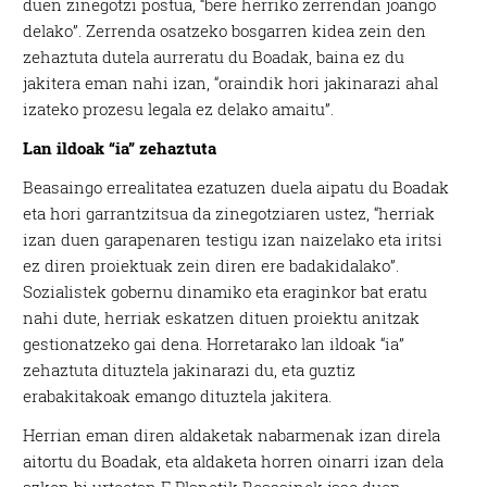
duen zinegotzi postua, “bere herriko zerrendan joango
delako”. Zerrenda osatzeko bosgarren kidea zein den
zehaztuta dutela aurreratu du Boadak, baina ez du
jakitera eman nahi izan, “oraindik hori jakinarazi ahal
izateko prozesu legala ez delako amaitu”.
Lan ildoak “ia” zehaztuta
Beasaingo errealitatea ezatuzen duela aipatu du Boadak
eta hori garrantzitsua da zinegotziaren ustez, “herriak
izan duen garapenaren testigu izan naizelako eta iritsi
ez diren proiektuak zein diren ere badakidalako”.
Sozialistek gobernu dinamiko eta eraginkor bat eratu
nahi dute, herriak eskatzen dituen proiektu anitzak
gestionatzeko gai dena. Horretarako lan ildoak “ia”
zehaztuta dituztela jakinarazi du, eta guztiz
erabakitakoak emango dituztela jakitera.
Herrian eman diren aldaketak nabarmenak izan direla
aitortu du Boadak, eta aldaketa horren oinarri izan dela