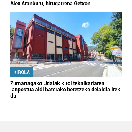
Alex Aranburu, hirugarrena Getxon
KIROLA
Zumarragako Udalak kirol teknikariaren
lanpostua aldi baterako betetzeko deialdia ireki
du