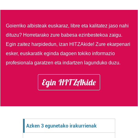
Goierriko albisteak euskaraz, libre eta kalitatez jaso nahi
dituzu?
Horretarako zure babesa ezinbestekoa zaigu.
Egin zaitez harpidedun, izan HITZAkide!
Zure ekarpenari
esker, euskaratik eginda dagoen tokiko informazio
profesionala garatzen eta indartzen lagunduko duzu.
Egin HITZAkide
Azken 3 egunetako irakurrienak