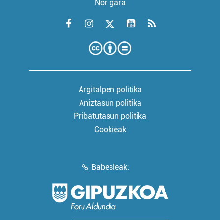
Nor gara
Argitalpen politika
Aniztasun politika
Pribatutasun politika
Cookieak
Babesleak: