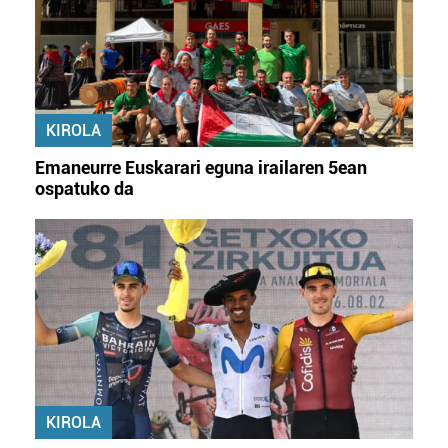
KIROLA
Emaneurre Euskarari eguna irailaren 5ean
ospatuko da
KIROLA