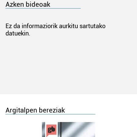
Azken bideoak
Ez da informaziorik aurkitu sartutako
datuekin.
Argitalpen bereziak