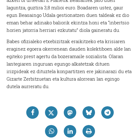
azken bi urteetan E Planetik Beasainek jaso duen
laguntza, guztira 3,8 milioi euro. Boadaren ustez, gaur
egun Beasaingo Udala gestionatzen duen taldeak ez dio
eman behar adinako baliorik ekintza honi eta “inbertsio
horien jatorria herriari ezkutatu” diola gaineratu du.
Babes ofizialeko etxebizitzak eraikitzeko eta krisiaren
eraginez egoera okerrenean dauden kolektiboen alde lan
egiteko prest agertu da bozeramaile sozialista. Olaran
lantegiaren inguruan egungo alkatetzak dituen
irizpideak ez dituztela konpartitzen ere jakinarazi du eta
Gizarte Zerbitzuetan eta kultura alorrean lan egingo
dutela aurreratu du.