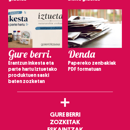
Gure berri.
Denda
Erantzun inkesta eta
Papereko zenbakiak
parte hartu Iztuetako
PDF formatuan
produktuen saski
baten zozketan
+
GURE BERRI
ZOZKETAK
ESKAINTZAK