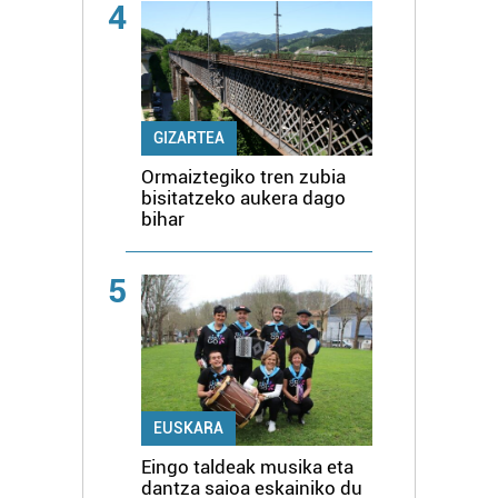
4
GIZARTEA
Ormaiztegiko tren zubia
bisitatzeko aukera dago
bihar
5
EUSKARA
Eingo taldeak musika eta
dantza saioa eskainiko du