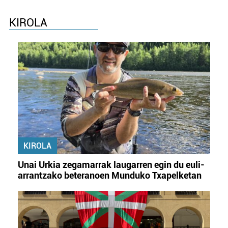
KIROLA
KIROLA
Unai Urkia zegamarrak laugarren egin du euli-
arrantzako beteranoen Munduko Txapelketan