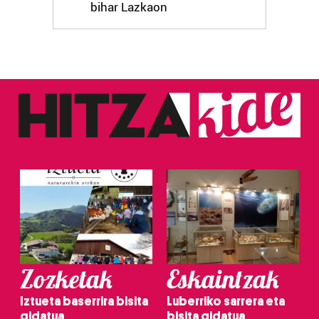
bihar Lazkaon
Zozketak
Eskaintzak
Iztueta baserrira bisita
Luberriko sarrera eta
gidatua
bisita gidatua