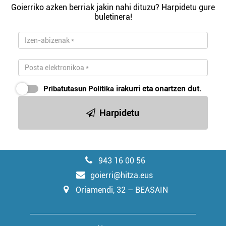
Goierriko azken berriak jakin nahi dituzu? Harpidetu gure
buletinera!
Pribatutasun Politika
irakurri eta onartzen dut.
Harpidetu
943 16 00 56
goierri@hitza.eus
Oriamendi, 32 – BEASAIN