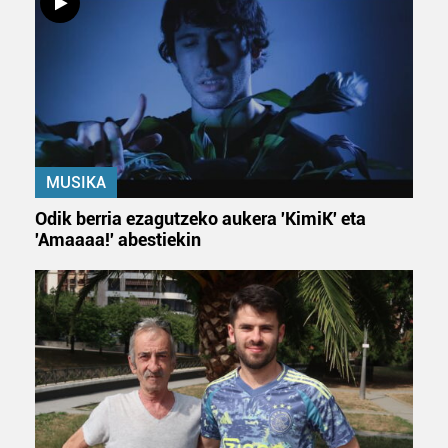
MUSIKA
Odik berria ezagutzeko aukera 'KimiK' eta
'Amaaaa!' abestiekin