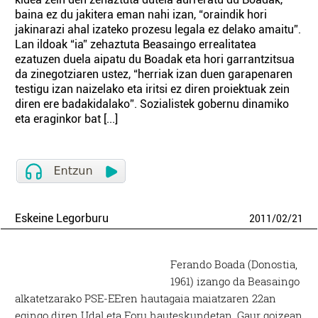
baina ez du jakitera eman nahi izan, “oraindik hori
jakinarazi ahal izateko prozesu legala ez delako amaitu”.
Lan ildoak “ia” zehaztuta Beasaingo errealitatea
ezatuzen duela aipatu du Boadak eta hori garrantzitsua
da zinegotziaren ustez, “herriak izan duen garapenaren
testigu izan naizelako eta iritsi ez diren proiektuak zein
diren ere badakidalako”. Sozialistek gobernu dinamiko
eta eraginkor bat [...]
Eskeine Legorburu
2011
/
02
/
21
Ferando Boada (Donostia,
1961) izango da Beasaingo
alkatetzarako PSE-EEren hautagaia maiatzaren 22an
egingo diren Udal eta Foru hauteskundetan. Gaur goizean