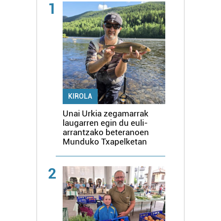
1
KIROLA
Unai Urkia zegamarrak
laugarren egin du euli-
arrantzako beteranoen
Munduko Txapelketan
2