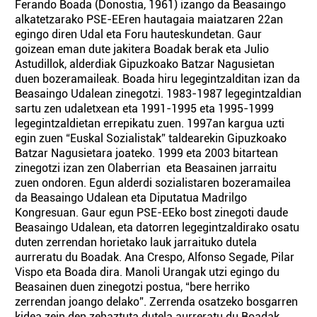
Ferando Boada (Donostia, 1961) izango da Beasaingo
alkatetzarako PSE-EEren hautagaia maiatzaren 22an
egingo diren Udal eta Foru hauteskundetan. Gaur
goizean eman dute jakitera Boadak berak eta Julio
Astudillok, alderdiak Gipuzkoako Batzar Nagusietan
duen bozeramaileak. Boada hiru legegintzalditan izan da
Beasaingo Udalean zinegotzi. 1983-1987 legegintzaldian
sartu zen udaletxean eta 1991-1995 eta 1995-1999
legegintzaldietan errepikatu zuen. 1997an kargua uzti
egin zuen “Euskal Sozialistak” taldearekin Gipuzkoako
Batzar Nagusietara joateko. 1999 eta 2003 bitartean
zinegotzi izan zen Olaberrian eta Beasainen jarraitu
zuen ondoren. Egun alderdi sozialistaren bozeramailea
da Beasaingo Udalean eta Diputatua Madrilgo
Kongresuan. Gaur egun PSE-EEko bost zinegoti daude
Beasaingo Udalean, eta datorren legegintzaldirako osatu
duten zerrendan horietako lauk jarraituko dutela
aurreratu du Boadak. Ana Crespo, Alfonso Segade, Pilar
Vispo eta Boada dira. Manoli Urangak utzi egingo du
Beasainen duen zinegotzi postua, “bere herriko
zerrendan joango delako”. Zerrenda osatzeko bosgarren
kidea zein den zehaztuta dutela aurreratu du Boadak,