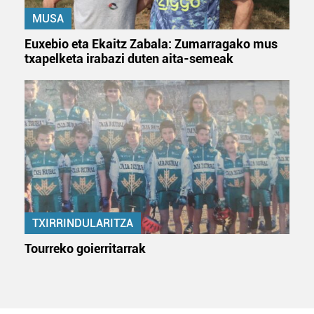
MUSA
Euxebio eta Ekaitz Zabala: Zumarragako mus
txapelketa irabazi duten aita-semeak
TXIRRINDULARITZA
Tourreko goierritarrak