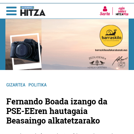
Sartu
GIZARTEA
POLITIKA
Fernando Boada izango da
PSE-EEren hautagaia
Beasaingo alkatetzarako