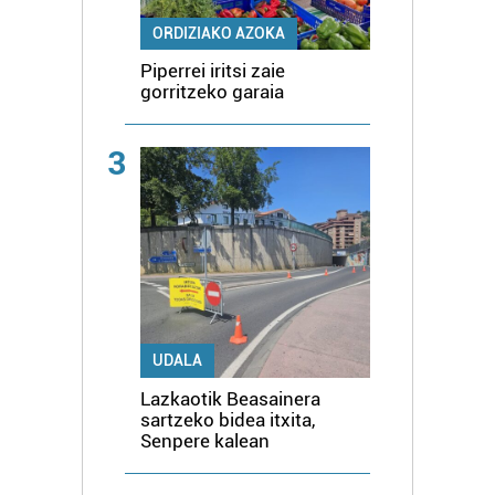
ORDIZIAKO AZOKA
Piperrei iritsi zaie
gorritzeko garaia
3
UDALA
Lazkaotik Beasainera
sartzeko bidea itxita,
Senpere kalean