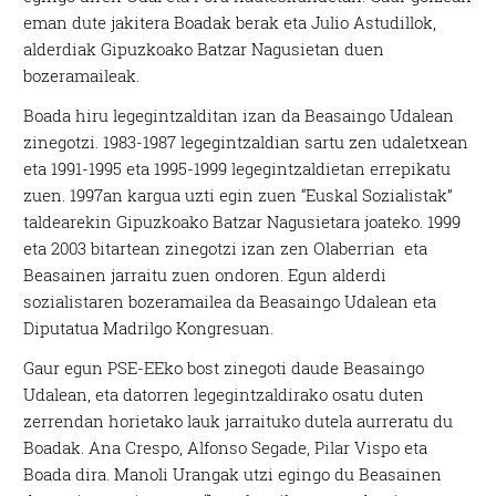
eman dute jakitera Boadak berak eta Julio Astudillok,
alderdiak Gipuzkoako Batzar Nagusietan duen
bozeramaileak.
Boada hiru legegintzalditan izan da Beasaingo Udalean
zinegotzi. 1983-1987 legegintzaldian sartu zen udaletxean
eta 1991-1995 eta 1995-1999 legegintzaldietan errepikatu
zuen. 1997an kargua uzti egin zuen “Euskal Sozialistak”
taldearekin Gipuzkoako Batzar Nagusietara joateko. 1999
eta 2003 bitartean zinegotzi izan zen Olaberrian eta
Beasainen jarraitu zuen ondoren. Egun alderdi
sozialistaren bozeramailea da Beasaingo Udalean eta
Diputatua Madrilgo Kongresuan.
Gaur egun PSE-EEko bost zinegoti daude Beasaingo
Udalean, eta datorren legegintzaldirako osatu duten
zerrendan horietako lauk jarraituko dutela aurreratu du
Boadak. Ana Crespo, Alfonso Segade, Pilar Vispo eta
Boada dira. Manoli Urangak utzi egingo du Beasainen