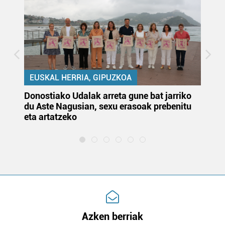
EUSKAL HERRIA, GIPUZKOA
Donostiako Udalak arreta gune bat jarriko
Ur
du Aste Nagusian, sexu erasoak prebenitu
es
eta artatzeko
lu
Azken berriak