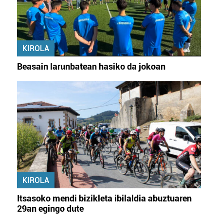
KIROLA
Beasain larunbatean hasiko da jokoan
KIROLA
Itsasoko mendi bizikleta ibilaldia abuztuaren
29an egingo dute