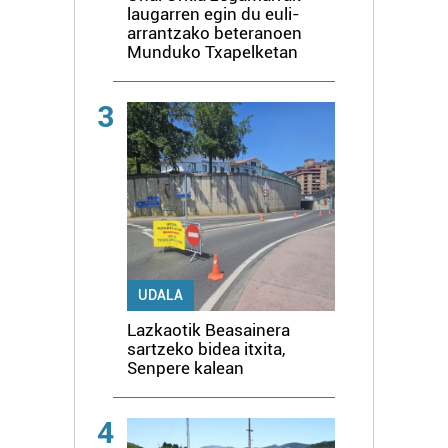
laugarren egin du euli-
arrantzako beteranoen
Munduko Txapelketan
3
UDALA
Lazkaotik Beasainera
sartzeko bidea itxita,
Senpere kalean
4