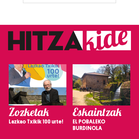
Zozketak
Eskaintzak
Lazkao Txikik 100 urte!
EL POBALEKO
BURDINOLA