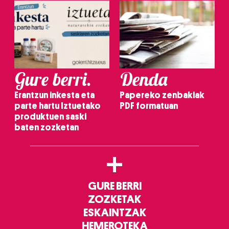
Gure berri.
Denda
Erantzun inkesta eta
Papereko zenbakiak
parte hartu Iztuetako
PDF formatuan
produktuen saski
baten zozketan
+
GURE BERRI
ZOZKETAK
ESKAINTZAK
HEMEROTEKA