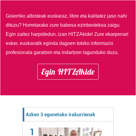
Goierriko albisteak euskaraz, libre eta kalitatez jaso nahi
dituzu?
Horretarako zure babesa ezinbestekoa zaigu.
Egin zaitez harpidedun, izan HITZAkide!
Zure ekarpenari
esker, euskaratik eginda dagoen tokiko informazio
profesionala garatzen eta indartzen lagunduko duzu.
Egin HITZAkide
Azken 3 egunetako irakurrienak
1