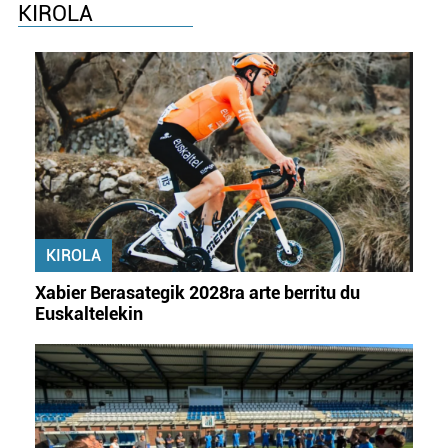
KIROLA
Webgune honek cookie propioak eta hirugarrenen cookie-
fitxategiak erabiltzen ditu. Zure esperientzia eta
zerbitzuak hobetzeko asmoz, cookie teknologiaz
baliatzen gara. Ohar hau onartuz gero, teknologia hori
erabiltzeko baimen esplizitua ematen diguzu.
Gehiago
irakurri
KIROLA
Xabier Berasategik 2028ra arte berritu du
Euskaltelekin