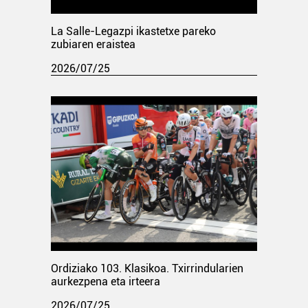
La Salle-Legazpi ikastetxe pareko
zubiaren eraistea
2026/07/25
Ordiziako 103. Klasikoa. Txirrindularien
aurkezpena eta irteera
2026/07/25