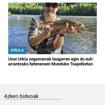
KIROLA
Unai Urkia zegamarrak laugarren egin du euli-
arrantzako beteranoen Munduko Txapelketan
Azken bideoak