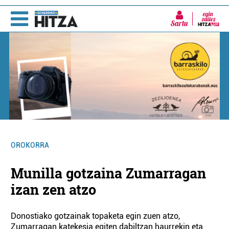
Sartu
OROKORRA
Munilla gotzaina Zumarragan
izan zen atzo
Donostiako gotzainak topaketa egin zuen atzo,
Zumarragan katekesia egiten dabiltzan haurrekin eta