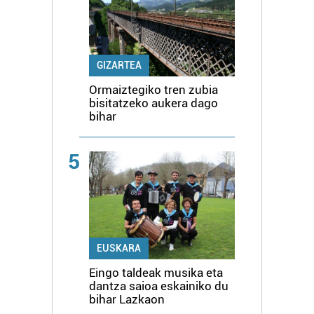
GIZARTEA
Ormaiztegiko tren zubia
bisitatzeko aukera dago
bihar
5
EUSKARA
Eingo taldeak musika eta
dantza saioa eskainiko du
bihar Lazkaon