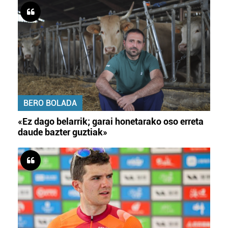
BERO BOLADA
«Ez dago belarrik; garai honetarako oso erreta
daude bazter guztiak»