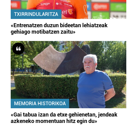
TXIRRINDULARITZA
«Entrenatzen duzun bideetan lehiatzeak
gehiago motibatzen zaitu»
MEMORIA HISTORIKOA
«Gai tabua izan da etxe gehienetan, jendeak
azkeneko momentuan hitz egin du»