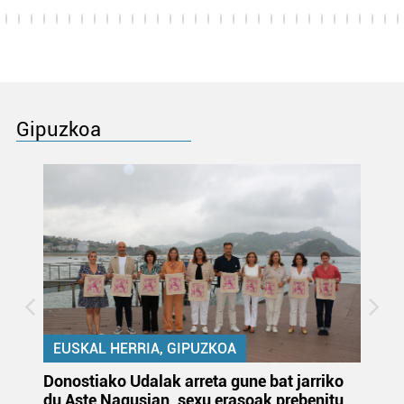
Gipuzkoa
EUSKAL HERRIA, GIPUZKOA
Donostiako Udalak arreta gune bat jarriko
Ur
du Aste Nagusian, sexu erasoak prebenitu
es