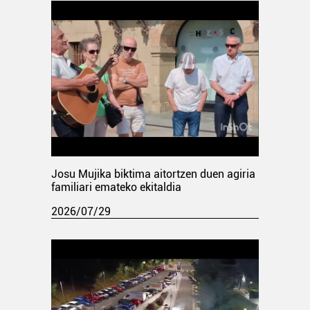
Josu Mujika biktima aitortzen duen agiria
familiari emateko ekitaldia
2026/07/29