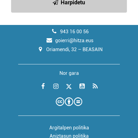
Harpidetu
943 16 00 56
goierri@hitza.eus
Oriamendi, 32 – BEASAIN
Nor gara
Argitalpen politika
Aniztasun politika