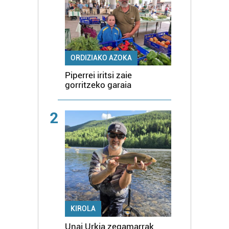
ORDIZIAKO AZOKA
Piperrei iritsi zaie
gorritzeko garaia
2
KIROLA
Unai Urkia zegamarrak