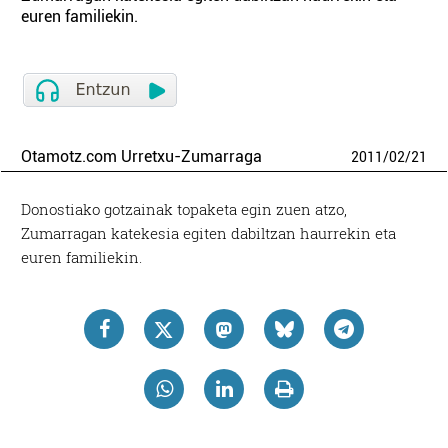
euren familiekin.
Otamotz.com Urretxu-Zumarraga
2011
/
02
/
21
Donostiako gotzainak topaketa egin zuen atzo,
Zumarragan katekesia egiten dabiltzan haurrekin eta
euren familiekin.