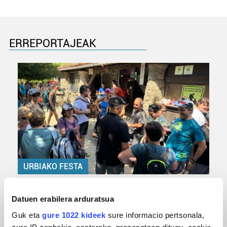
ERREPORTAJEAK
URBIAKO FESTA
Urbiako zelaiak erromeria leku
Datuen erabilera arduratsua
Guk eta
gure 1022 kideek
sure informacio pertsonala,
zure IP zenbakia, esaterako, prozesatzen ditugu, cookie