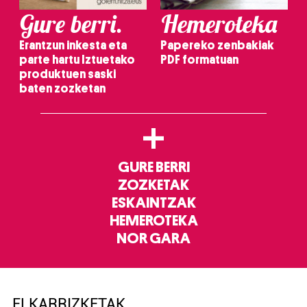
Gure berri.
Hemeroteka
Erantzun inkesta eta
Papereko zenbakiak
parte hartu Iztuetako
PDF formatuan
produktuen saski
baten zozketan
+
GURE BERRI
ZOZKETAK
ESKAINTZAK
HEMEROTEKA
NOR GARA
ELKARRIZKETAK