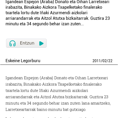
Igandean Espejon (Araba) Donato eta Oihan Larretxeari
irabazita, Binakako Aizkora Txapelketako finalerako
txartela lortu dute Iñaki Azurmendi aizkolari
arriarandarrak eta Aitzol Atutxa bizkaitarrak. Guztira 23
minutu eta 34 segundo behar izan zuten...
Eskeine Legorburu
2011
/
02
/
22
Igandean Espejon (Araba) Donato eta Oihan Larretxeari
irabazita, Binakako Aizkora Txapelketako finalerako
txartela lortu dute Iñaki Azurmendi aizkolari
arriarandarrak eta Aitzol Atutxa bizkaitarrak. Guztira 23
minutu eta 34 segundo behar izan zuten lana amaitzeko,
Larretxeartarrak baino minutu bat gutxiago.