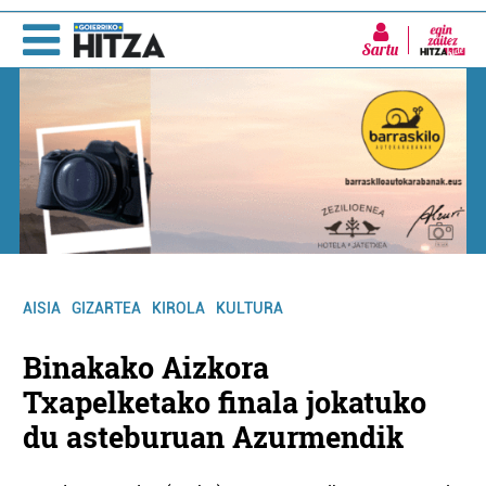
Sartu
AISIA
GIZARTEA
KIROLA
KULTURA
Binakako Aizkora
Txapelketako finala jokatuko
du asteburuan Azurmendik