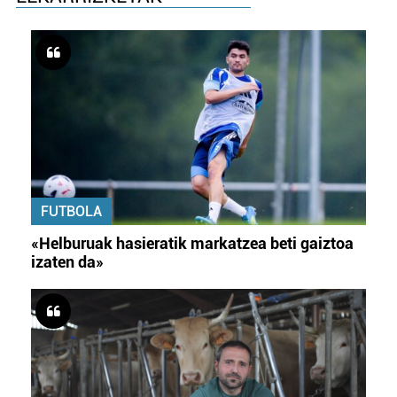
FUTBOLA
«Helburuak hasieratik markatzea beti gaiztoa
izaten da»