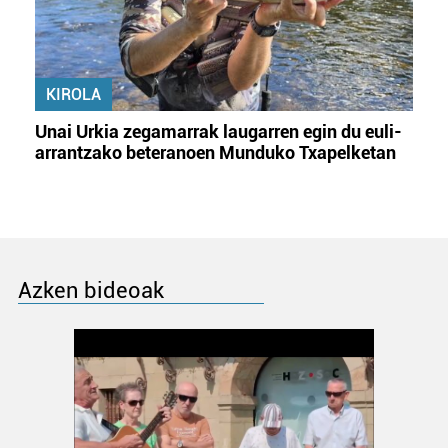
KIROLA
Unai Urkia zegamarrak laugarren egin du euli-
arrantzako beteranoen Munduko Txapelketan
Azken bideoak