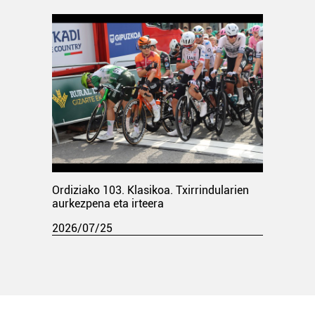
Ordiziako 103. Klasikoa. Txirrindularien
aurkezpena eta irteera
2026/07/25