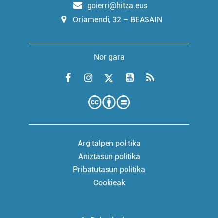
goierri@hitza.eus
Oriamendi, 32 – BEASAIN
Nor gara
Argitalpen politika
Aniztasun politika
Pribatutasun politika
Cookieak