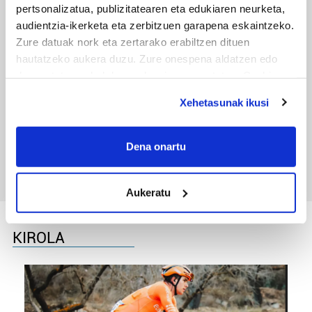
pertsonalizatua, publizitatearen eta edukiaren neurketa,
audientzia-ikerketa eta zerbitzuen garapena eskaintzeko.
Zure datuak nork eta zertarako erabiltzen dituen
hautatzeko aukera duzu. Zure onespena aldatzen edo
deuseztatzen ahal duzu edozein momentutan, Cookie
deklaraziotik edo Privacy triggerean klikatuz.
Xehetasunak ikusi
TXIRRINDULARITZA
If you allow, we would also like to:
Tourreko goierritarrak
Collect information about your geographical
Dena onartu
location which can be accurate to within several
meters
Aukeratu
Identify your device by actively scanning it for
specific characteristics (fingerprinting)
Find out more about how your personal data is processed
KIROLA
and set your preferences in the
details section
.
Guk eta gure bazkideek zure datu pertsonalak
prozesatzen ditugu, zure IP zenbakia, besteak beste,