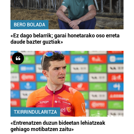
BERO BOLADA
«Ez dago belarrik; garai honetarako oso erreta
daude bazter guztiak»
TXIRRINDULARITZA
«Entrenatzen duzun bideetan lehiatzeak
gehiago motibatzen zaitu»