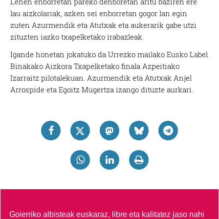
Lehen enborretan pareko denboretan aritu baziren ere
lau aizkolariak, azken sei enborretan gogor lan egin
zuten Azurmendik eta Atutxak eta aukerarik gabe utzi
zituzten iazko txapelketako irabazleak.
Igande honetan jokatuko da Urrezko mailako Eusko Label
Binakako Aizkora Txapelketako finala Azpeitiako
Izarraitz pilotalekuan. Azurmendik eta Atutxak Anjel
Arrospide eta Egoitz Mugertza izango dituzte aurkari.
Goierriko albisteak euskaraz, libre eta kalitatez jaso nahi