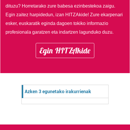
dituzu?
Horretarako zure babesa ezinbestekoa zaigu.
Egin zaitez harpidedun, izan HITZAkide!
Zure ekarpenari
esker, euskaratik eginda dagoen tokiko informazio
profesionala garatzen eta indartzen lagunduko duzu.
Egin HITZAkide
Azken 3 egunetako irakurrienak