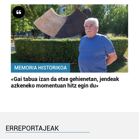
MEMORIA HISTORIKOA
«Gai tabua izan da etxe gehienetan, jendeak
azkeneko momentuan hitz egin du»
ERREPORTAJEAK