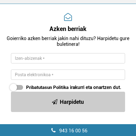
Azken berriak
Goierriko azken berriak jakin nahi dituzu? Harpidetu gure
buletinera!
Pribatutasun Politika
irakurri eta onartzen dut.
Harpidetu
943 16 00 56