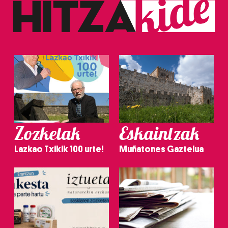
Zozketak
Eskaintzak
Lazkao Txikik 100 urte!
Muñatones Gaztelua