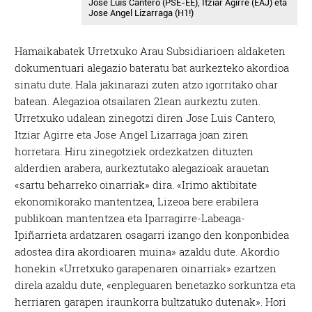
Jose Luis Cantero (PSE-EE), Itziar Agirre (EAJ) eta
Jose Angel Lizarraga (H1!)
Hamaikabatek Urretxuko Arau Subsidiarioen aldaketen
dokumentuari alegazio bateratu bat aurkezteko akordioa
sinatu dute. Hala jakinarazi zuten atzo igorritako ohar
batean. Alegazioa otsailaren 21ean aurkeztu zuten.
Urretxuko udalean zinegotzi diren Jose Luis Cantero,
Itziar Agirre eta Jose Angel Lizarraga joan ziren
horretara. Hiru zinegotziek ordezkatzen dituzten
alderdien arabera, aurkeztutako alegazioak arauetan
«sartu beharreko oinarriak» dira. «Irimo aktibitate
ekonomikorako mantentzea, Lizeoa bere erabilera
publikoan mantentzea eta Iparragirre-Labeaga-
Ipiñarrieta ardatzaren osagarri izango den konponbidea
adostea dira akordioaren muina» azaldu dute. Akordio
honekin «Urretxuko garapenaren oinarriak» ezartzen
direla azaldu dute, «enpleguaren benetazko sorkuntza eta
herriaren garapen iraunkorra bultzatuko dutenak». Hori