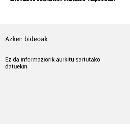
Azken bideoak
Ez da informaziorik aurkitu sartutako
datuekin.