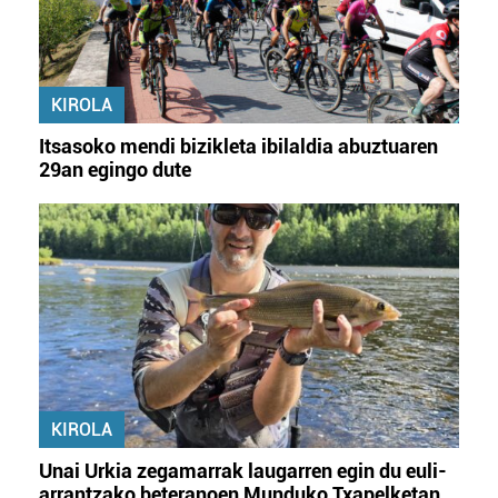
KIROLA
Itsasoko mendi bizikleta ibilaldia abuztuaren
29an egingo dute
KIROLA
Unai Urkia zegamarrak laugarren egin du euli-
arrantzako beteranoen Munduko Txapelketan