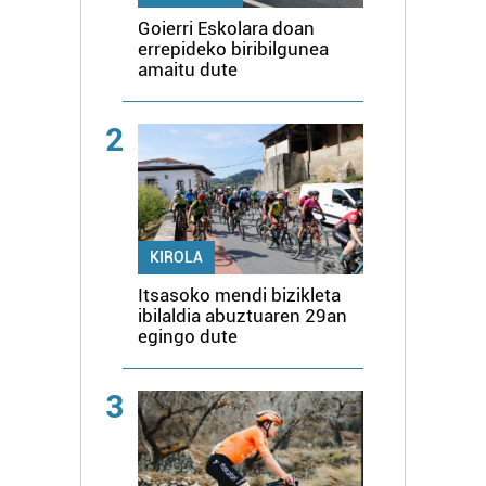
Goierri Eskolara doan
errepideko biribilgunea
amaitu dute
2
KIROLA
Itsasoko mendi bizikleta
ibilaldia abuztuaren 29an
egingo dute
3