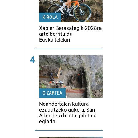
KIROLA
Xabier Berasategik 2028ra
arte berritu du
Euskaltelekin
4
GIZARTEA
Neandertalen kultura
ezagutzeko aukera, San
Adrianera bisita gidatua
eginda