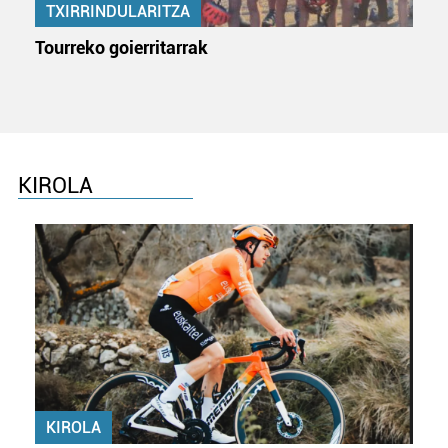
TXIRRINDULARITZA
Tourreko goierritarrak
KIROLA
KIROLA