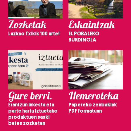
Zozketak
Eskaintzak
Lazkao Txikik 100 urte!
EL POBALEKO
BURDINOLA
Gure berri.
Hemeroteka
Erantzun inkesta eta
Papereko zenbakiak
parte hartu Iztuetako
PDF formatuan
produktuen saski
baten zozketan