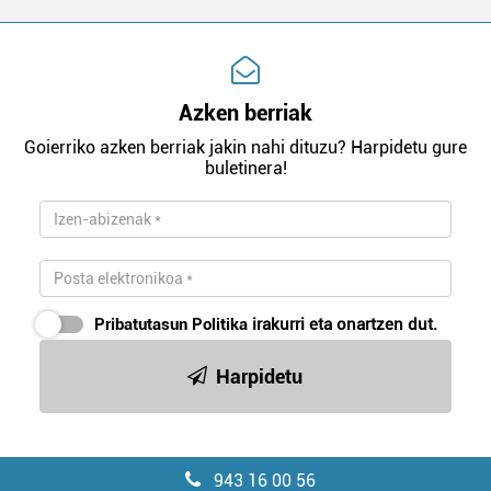
Azken berriak
Goierriko azken berriak jakin nahi dituzu? Harpidetu gure
buletinera!
Pribatutasun Politika
irakurri eta onartzen dut.
Harpidetu
943 16 00 56