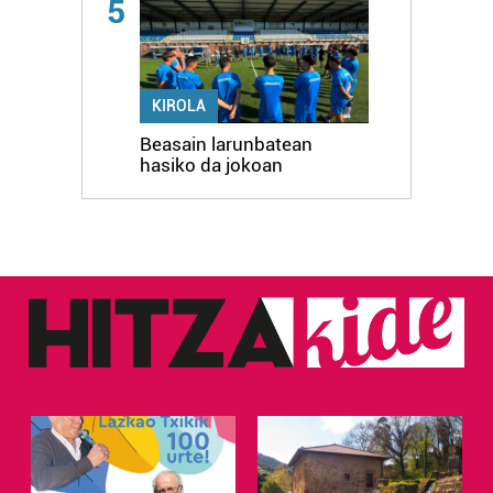
5
KIROLA
Beasain larunbatean
hasiko da jokoan