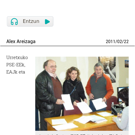
Alex Areizaga
2011
/
02
/
22
Urretxuko
PSE-EEk,
EAJk eta