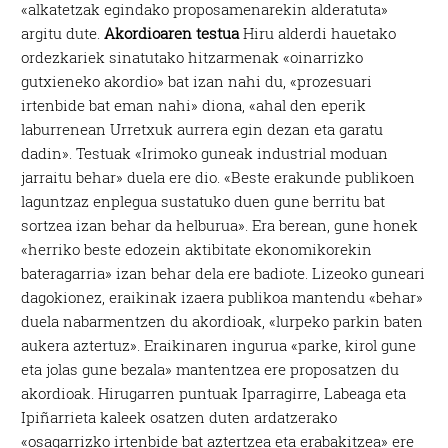
«alkatetzak egindako proposamenarekin alderatuta»
argitu dute.
Akordioaren testua
Hiru alderdi hauetako
ordezkariek sinatutako hitzarmenak «oinarrizko
gutxieneko akordio» bat izan nahi du, «prozesuari
irtenbide bat eman nahi» diona, «ahal den eperik
laburrenean Urretxuk aurrera egin dezan eta garatu
dadin». Testuak «Irimoko guneak industrial moduan
jarraitu behar» duela ere dio. «Beste erakunde publikoen
laguntzaz enplegua sustatuko duen gune berritu bat
sortzea izan behar da helburua». Era berean, gune honek
«herriko beste edozein aktibitate ekonomikorekin
bateragarria» izan behar dela ere badiote. Lizeoko guneari
dagokionez, eraikinak izaera publikoa mantendu «behar»
duela nabarmentzen du akordioak, «lurpeko parkin baten
aukera aztertuz». Eraikinaren ingurua «parke, kirol gune
eta jolas gune bezala» mantentzea ere proposatzen du
akordioak. Hirugarren puntuak Iparragirre, Labeaga eta
Ipiñarrieta kaleek osatzen duten ardatzerako
«osagarrizko irtenbide bat aztertzea eta erabakitzea» ere