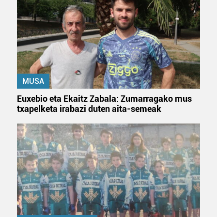
MUSA
Euxebio eta Ekaitz Zabala: Zumarragako mus
txapelketa irabazi duten aita-semeak