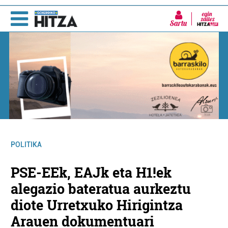
Sartu
POLITIKA
PSE-EEk, EAJk eta H1!ek
alegazio bateratua aurkeztu
diote Urretxuko Hirigintza
Arauen dokumentuari