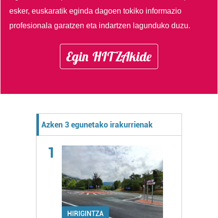
esker, euskaratik eginda dagoen tokiko informazio
profesionala garatzen eta indartzen lagunduko duzu.
Egin HITZAkide
Azken 3 egunetako irakurrienak
1
HIRIGINTZA