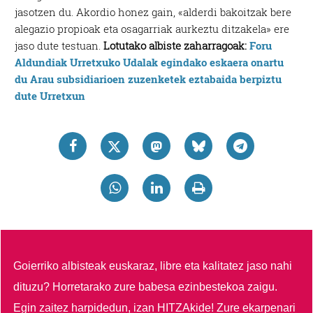
jasotzen du. Akordio honez gain, «alderdi bakoitzak bere
alegazio propioak eta osagarriak aurkeztu ditzakela» ere
jaso dute testuan.
Lotutako albiste zaharragoak:
Foru
Aldundiak Urretxuko Udalak egindako eskaera onartu
du
Arau subsidiarioen zuzenketek eztabaida berpiztu
dute Urretxun
Goierriko albisteak euskaraz, libre eta kalitatez jaso nahi
dituzu?
Horretarako zure babesa ezinbestekoa zaigu.
Egin zaitez harpidedun, izan HITZAkide!
Zure ekarpenari