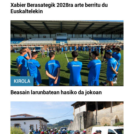
Xabier Berasategik 2028ra arte berritu du
Euskaltelekin
KIROLA
Beasain larunbatean hasiko da jokoan