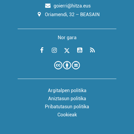
goierri@hitza.eus
Oriamendi, 32 – BEASAIN
Nor gara
Argitalpen politika
Aniztasun politika
Pribatutasun politika
Cookieak