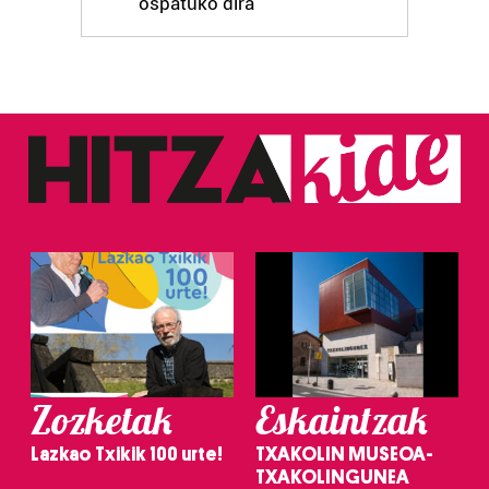
ospatuko dira
Zozketak
Eskaintzak
Lazkao Txikik 100 urte!
TXAKOLIN MUSEOA-
TXAKOLINGUNEA