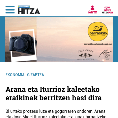
Sartu
EKONOMIA
GIZARTEA
Arana eta Iturrioz kaleetako
eraikinak berritzen hasi dira
Bi urteko prozesu luze eta gogorraren ondoren, Arana
eta Jose Migel Iturrioz kaleetako eraikinak birgaitzeko