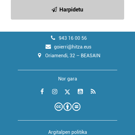
Harpidetu
943 16 00 56
goierri@hitza.eus
Oriamendi, 32 – BEASAIN
Nor gara
Argitalpen politika