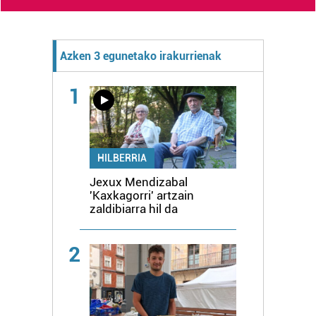
Azken 3 egunetako irakurrienak
1
HILBERRIA
Jexux Mendizabal
'Kaxkagorri' artzain
zaldibiarra hil da
2