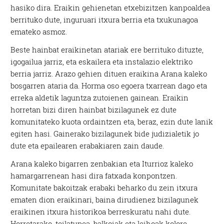
hasiko dira. Eraikin gehienetan etxebizitzen kanpoaldea
berrituko dute, inguruari itxura berria eta txukunagoa
emateko asmoz.
Beste hainbat eraikinetan atariak ere berrituko dituzte,
igogailua jarriz, eta eskailera eta instalazio elektriko
berria jarriz. Arazo gehien dituen eraikina Arana kaleko
bosgarren ataria da. Horma oso egoera txarrean dago eta
erreka aldetik laguntza zutoienen gainean. Eraikin
horretan bizi diren hainbat bizilagunek ez dute
komunitateko kuota ordaintzen eta, beraz, ezin dute lanik
egiten hasi. Gainerako bizilagunek bide judizialetik jo
dute eta epailearen erabakiaren zain daude.
Arana kaleko bigarren zenbakian eta Iturrioz kaleko
hamargarrenean hasi dira fatxada konpontzen.
Komunitate bakoitzak erabaki beharko du zein itxura
ematen dion eraikinari, baina dirudienez bizilagunek
eraikinen itxura historikoa berreskuratu nahi dute.
Horretarako, teilatupea, balkoiak eta leihoak kolore