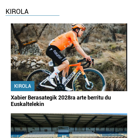
KIROLA
KIROLA
Xabier Berasategik 2028ra arte berritu du
Euskaltelekin