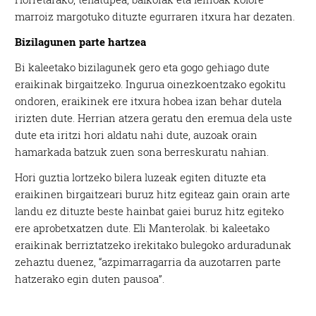
marroiz margotuko dituzte egurraren itxura har dezaten.
Bizilagunen parte hartzea
Bi kaleetako bizilagunek gero eta gogo gehiago dute
eraikinak birgaitzeko. Ingurua oinezkoentzako egokitu
ondoren, eraikinek ere itxura hobea izan behar dutela
irizten dute. Herrian atzera geratu den eremua dela uste
dute eta iritzi hori aldatu nahi dute, auzoak orain
hamarkada batzuk zuen sona berreskuratu nahian.
Hori guztia lortzeko bilera luzeak egiten dituzte eta
eraikinen birgaitzeari buruz hitz egiteaz gain orain arte
landu ez dituzte beste hainbat gaiei buruz hitz egiteko
ere aprobetxatzen dute. Eli Manterolak. bi kaleetako
eraikinak berriztatzeko irekitako bulegoko arduradunak
zehaztu duenez, “azpimarragarria da auzotarren parte
hatzerako egin duten pausoa”.