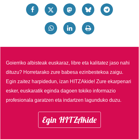
Goierriko albisteak euskaraz, libre eta kalitatez jaso nahi
dituzu?
Horretarako zure babesa ezinbestekoa zaigu.
Egin zaitez harpidedun, izan HITZAkide!
Zure ekarpenari
esker, euskaratik eginda dagoen tokiko informazio
profesionala garatzen eta indartzen lagunduko duzu.
Egin HITZAkide