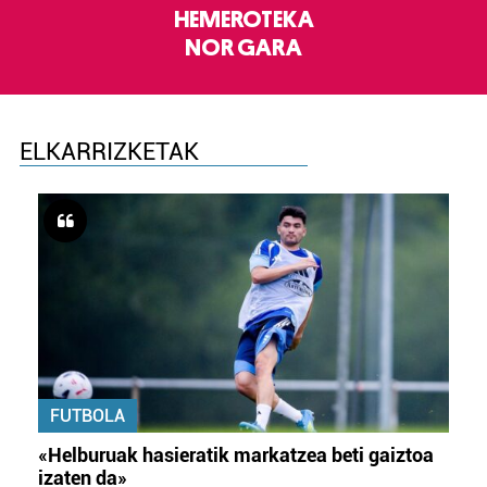
HEMEROTEKA
NOR GARA
ELKARRIZKETAK
FUTBOLA
«Helburuak hasieratik markatzea beti gaiztoa
izaten da»