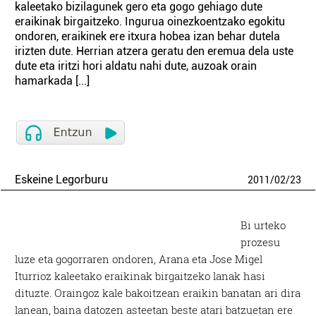
kaleetako bizilagunek gero eta gogo gehiago dute
eraikinak birgaitzeko. Ingurua oinezkoentzako egokitu
ondoren, eraikinek ere itxura hobea izan behar dutela
irizten dute. Herrian atzera geratu den eremua dela uste
dute eta iritzi hori aldatu nahi dute, auzoak orain
hamarkada [...]
Eskeine Legorburu
2011
/
02
/
23
Bi urteko
prozesu
luze eta gogorraren ondoren, Arana eta Jose Migel
Iturrioz kaleetako eraikinak birgaitzeko lanak hasi
dituzte. Oraingoz kale bakoitzean eraikin banatan ari dira
lanean, baina datozen asteetan beste atari batzuetan ere