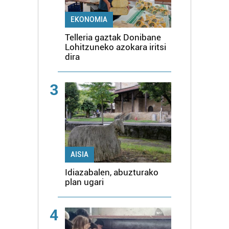
EKONOMIA
Telleria gaztak Donibane
Lohitzuneko azokara iritsi
dira
3
AISIA
Idiazabalen, abuzturako
plan ugari
4