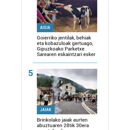
AISIA
Goierriko jentilak, behiak
eta kobazuloak gertuago,
Gipuzkoako Parketxe
Sarearen eskaintzari esker
5
JAIAK
Brinkolako jaiak aurten
abuztuaren 28tik 30era