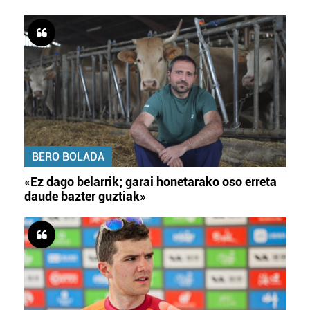
BERO BOLADA
«Ez dago belarrik; garai honetarako oso erreta
daude bazter guztiak»