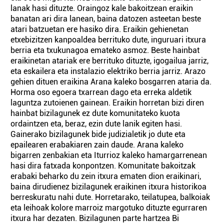
lanak hasi dituzte. Oraingoz kale bakoitzean eraikin
banatan ari dira lanean, baina datozen asteetan beste
atari batzuetan ere hasiko dira. Eraikin gehienetan
etxebizitzen kanpoaldea berrituko dute, inguruari itxura
berria eta txukunagoa emateko asmoz. Beste hainbat
eraikinetan atariak ere berrituko dituzte, igogailua jarriz,
eta eskailera eta instalazio elektriko berria jarriz. Arazo
gehien dituen eraikina Arana kaleko bosgarren ataria da.
Horma oso egoera txarrean dago eta erreka aldetik
laguntza zutoienen gainean. Eraikin horretan bizi diren
hainbat bizilagunek ez dute komunitateko kuota
ordaintzen eta, beraz, ezin dute lanik egiten hasi.
Gainerako bizilagunek bide judizialetik jo dute eta
epailearen erabakiaren zain daude. Arana kaleko
bigarren zenbakian eta Iturrioz kaleko hamargarrenean
hasi dira fatxada konpontzen. Komunitate bakoitzak
erabaki beharko du zein itxura ematen dion eraikinari,
baina dirudienez bizilagunek eraikinen itxura historikoa
berreskuratu nahi dute. Horretarako, teilatupea, balkoiak
eta leihoak kolore marroiz margotuko dituzte egurraren
itxura har dezaten. Bizilagunen parte hartzea Bi