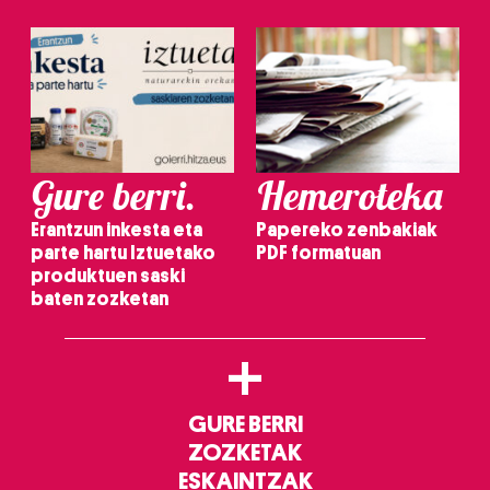
Gure berri.
Hemeroteka
Erantzun inkesta eta
Papereko zenbakiak
parte hartu Iztuetako
PDF formatuan
produktuen saski
baten zozketan
+
GURE BERRI
ZOZKETAK
ESKAINTZAK