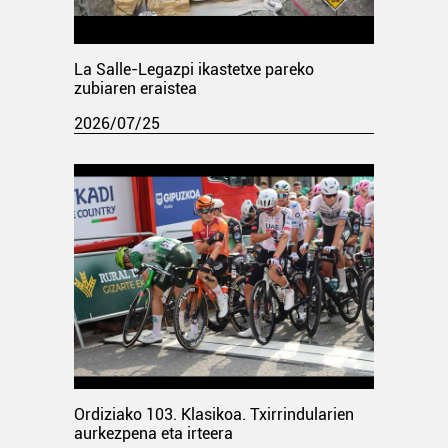
La Salle-Legazpi ikastetxe pareko
zubiaren eraistea
2026/07/25
Ordiziako 103. Klasikoa. Txirrindularien
aurkezpena eta irteera