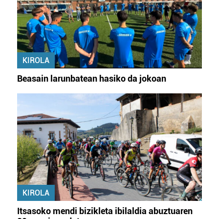
KIROLA
Beasain larunbatean hasiko da jokoan
KIROLA
Itsasoko mendi bizikleta ibilaldia abuztuaren