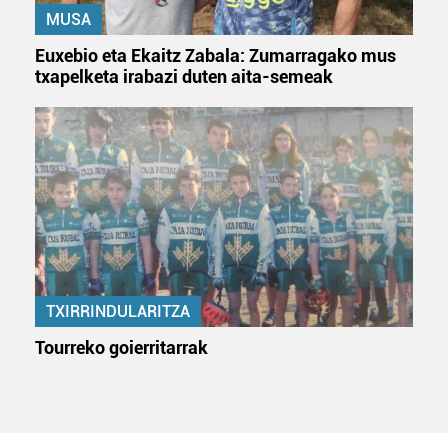
MUSA
Euxebio eta Ekaitz Zabala: Zumarragako mus
txapelketa irabazi duten aita-semeak
TXIRRINDULARITZA
Tourreko goierritarrak