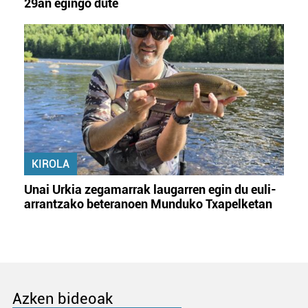
29an egingo dute
KIROLA
Unai Urkia zegamarrak laugarren egin du euli-
arrantzako beteranoen Munduko Txapelketan
Azken bideoak