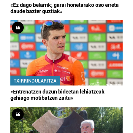
«Ez dago belarrik; garai honetarako oso erreta
daude bazter guztiak»
TXIRRINDULARITZA
«Entrenatzen duzun bideetan lehiatzeak
gehiago motibatzen zaitu»