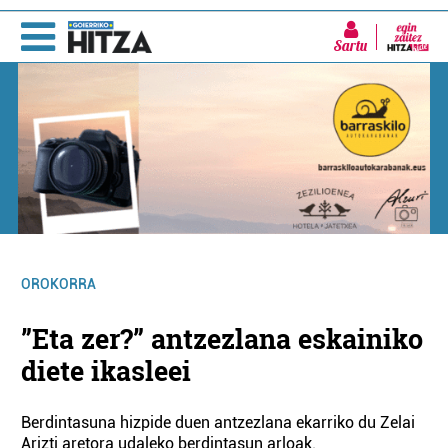
Sartu
OROKORRA
”Eta zer?” antzezlana eskainiko
diete ikasleei
Berdintasuna hizpide duen antzezlana ekarriko du Zelai
Arizti aretora udaleko berdintasun arloak.