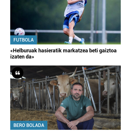
FUTBOLA
«Helburuak hasieratik markatzea beti gaiztoa
izaten da»
BERO BOLADA