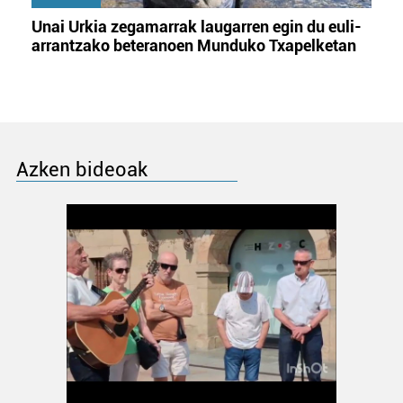
Unai Urkia zegamarrak laugarren egin du euli-
arrantzako beteranoen Munduko Txapelketan
Azken bideoak