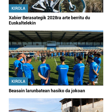
erabiltzeko baimen esplizitua ematen diguzu.
Gehiago
irakurri
KIROLA
Xabier Berasategik 2028ra arte berritu du
Euskaltelekin
KIROLA
Beasain larunbatean hasiko da jokoan