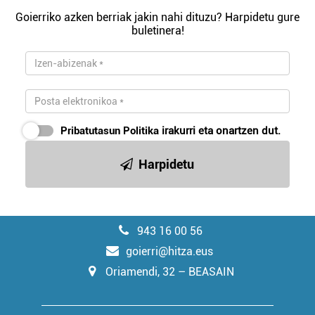
Goierriko azken berriak jakin nahi dituzu? Harpidetu gure
buletinera!
Pribatutasun Politika
irakurri eta onartzen dut.
Harpidetu
943 16 00 56
goierri@hitza.eus
Oriamendi, 32 – BEASAIN