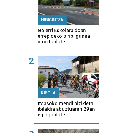
HIRIGINTZA
Goierri Eskolara doan
errepideko biribilgunea
amaitu dute
2
KIROLA
Itsasoko mendi bizikleta
ibilaldia abuztuaren 29an
egingo dute