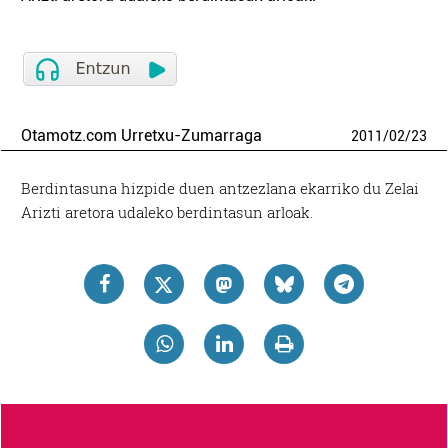
Otamotz.com Urretxu-Zumarraga
2011
/
02
/
23
Berdintasuna hizpide duen antzezlana ekarriko du Zelai
Arizti aretora udaleko berdintasun arloak.