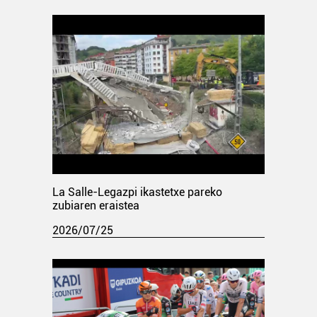
La Salle-Legazpi ikastetxe pareko
zubiaren eraistea
2026/07/25