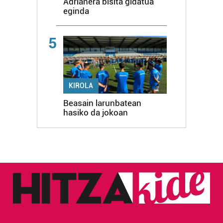
Adrianera bisita gidatua
eginda
5
KIROLA
Beasain larunbatean
hasiko da jokoan