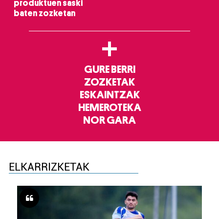
produktuen saski
baten zozketan
+
GURE BERRI
ZOZKETAK
ESKAINTZAK
HEMEROTEKA
NOR GARA
ELKARRIZKETAK