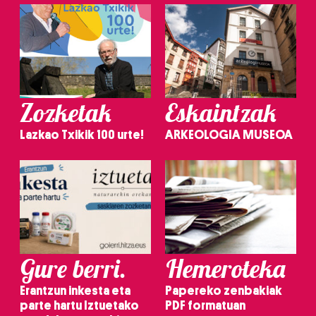
Zozketak
Eskaintzak
Lazkao Txikik 100 urte!
ARKEOLOGIA MUSEOA
Gure berri.
Hemeroteka
Erantzun inkesta eta
Papereko zenbakiak
parte hartu Iztuetako
PDF formatuan