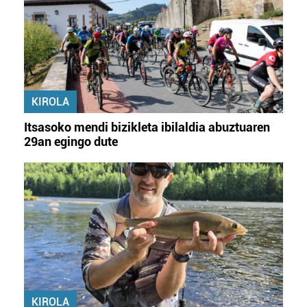
KIROLA
Itsasoko mendi bizikleta ibilaldia abuztuaren
29an egingo dute
KIROLA