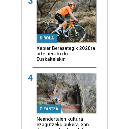
3
KIROLA
Xabier Berasategik 2028ra
arte berritu du
Euskaltelekin
4
GIZARTEA
Neandertalen kultura
ezagutzeko aukera, San