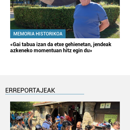
MEMORIA HISTORIKOA
«Gai tabua izan da etxe gehienetan, jendeak
azkeneko momentuan hitz egin du»
ERREPORTAJEAK