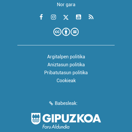
Nor gara
Argitalpen politika
Aniztasun politika
Pribatutasun politika
Cookieak
Babesleak: