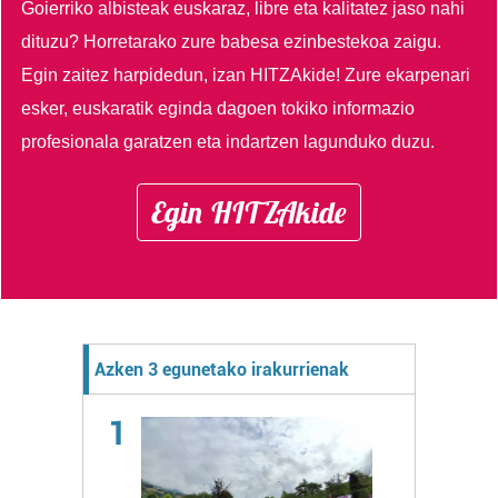
Goierriko albisteak euskaraz, libre eta kalitatez jaso nahi
dituzu?
Horretarako zure babesa ezinbestekoa zaigu.
Egin zaitez harpidedun, izan HITZAkide!
Zure ekarpenari
esker, euskaratik eginda dagoen tokiko informazio
profesionala garatzen eta indartzen lagunduko duzu.
Egin HITZAkide
Azken 3 egunetako irakurrienak
1