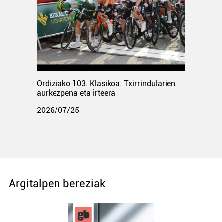
Ordiziako 103. Klasikoa. Txirrindularien
aurkezpena eta irteera
2026/07/25
Argitalpen bereziak