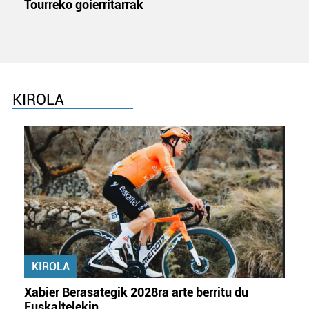
Tourreko goierritarrak
KIROLA
KIROLA
Xabier Berasategik 2028ra arte berritu du
Euskaltelekin