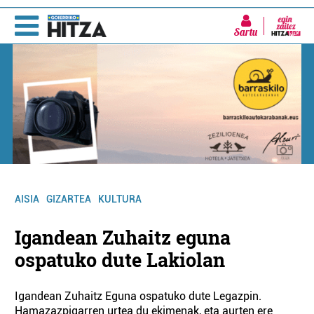
Sartu
AISIA
GIZARTEA
KULTURA
Igandean Zuhaitz eguna
ospatuko dute Lakiolan
Igandean Zuhaitz Eguna ospatuko dute Legazpin.
Hamazazpigarren urtea du ekimenak, eta aurten ere