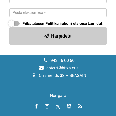
Pribatutasun Politika
irakurri eta onartzen dut.
Harpidetu
943 16 00 56
goierri@hitza.eus
Oriamendi, 32 – BEASAIN
Nor gara