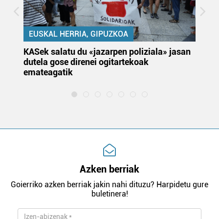
EUSKAL HERRIA, GIPUZKOA
KASek salatu du «jazarpen poliziala» jasan
Pa
dutela gose direnei ogitartekoak
da
emateagatik
«s
Azken berriak
Goierriko azken berriak jakin nahi dituzu? Harpidetu gure
buletinera!