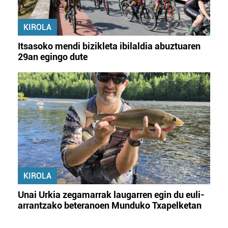
KIROLA
Itsasoko mendi bizikleta ibilaldia abuztuaren
29an egingo dute
KIROLA
Unai Urkia zegamarrak laugarren egin du euli-
arrantzako beteranoen Munduko Txapelketan