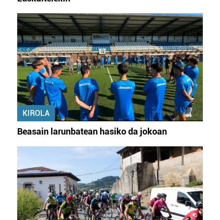
KIROLA
Beasain larunbatean hasiko da jokoan