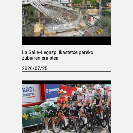
La Salle-Legazpi ikastetxe pareko
zubiaren eraistea
2026/07/25