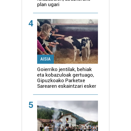
plan ugari
4
AISIA
Goierriko jentilak, behiak
eta kobazuloak gertuago,
Gipuzkoako Parketxe
Sarearen eskaintzari esker
5