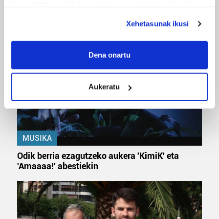
deuseztatzen ahal duzu edozein momentutan, Cookie
URBIAKO FESTA
deklaraziotik edo Privacy triggerean klikatuz.
Urbiako zelaiak erromeria leku
Xehetasunak ikusi
If you allow, we would also like to:
Collect information about your geographical
Dena onartu
location which can be accurate to within several
meters
Aukeratu
Identify your device by actively scanning it for
specific characteristics (fingerprinting)
Find out more about how your personal data is processed
and set your preferences in the
details section
.
MUSIKA
Guk eta gure bazkideek zure datu pertsonalak
Odik berria ezagutzeko aukera 'KimiK' eta
prozesatzen ditugu, zure IP zenbakia, besteak beste,
'Amaaaa!' abestiekin
teknologia erabiliz, cookieak adibidez, iragarki eta eduki
pertsonalizatuak eskaintzeko, iragarkiak eta edukia
neurtzeko, jendeari buruzko informazioa biltzeko eta
produktuak garatzeko. Zure datuak nork eta zertarako