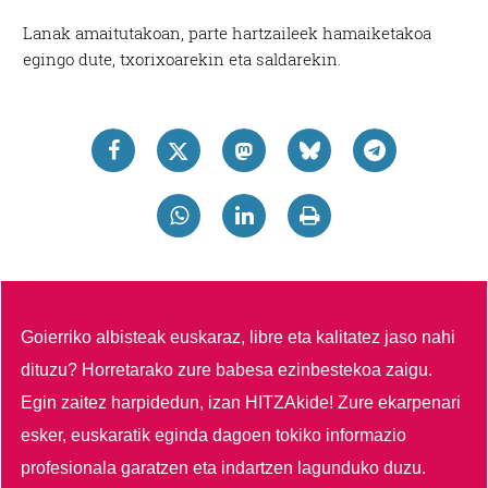
Lanak amaitutakoan, parte hartzaileek hamaiketakoa
egingo dute, txorixoarekin eta saldarekin.
Goierriko albisteak euskaraz, libre eta kalitatez jaso nahi
dituzu?
Horretarako zure babesa ezinbestekoa zaigu.
Egin zaitez harpidedun, izan HITZAkide!
Zure ekarpenari
esker, euskaratik eginda dagoen tokiko informazio
profesionala garatzen eta indartzen lagunduko duzu.