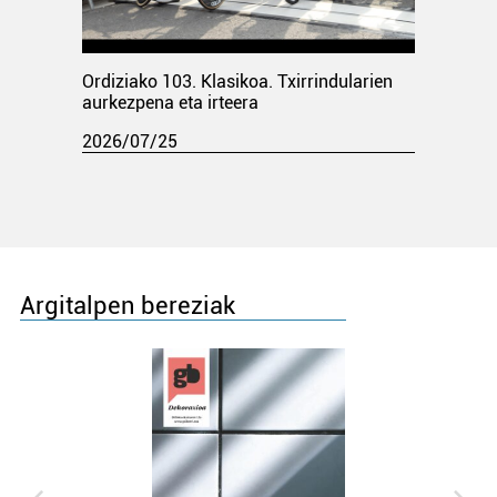
Ordiziako 103. Klasikoa. Txirrindularien
aurkezpena eta irteera
2026/07/25
Argitalpen bereziak