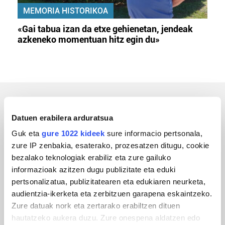
MEMORIA HISTORIKOA
«Gai tabua izan da etxe gehienetan, jendeak
azkeneko momentuan hitz egin du»
ERREPORTAJEAK
Datuen erabilera arduratsua
Guk eta
gure 1022 kideek
sure informacio pertsonala,
zure IP zenbakia, esaterako, prozesatzen ditugu, cookie
bezalako teknologiak erabiliz eta zure gailuko
informazioak azitzen dugu publizitate eta eduki
pertsonalizatua, publizitatearen eta edukiaren neurketa,
audientzia-ikerketa eta zerbitzuen garapena eskaintzeko.
Zure datuak nork eta zertarako erabiltzen dituen
hautatzeko aukera duzu. Zure onespena aldatzen edo