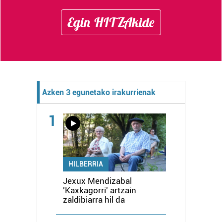
Egin HITZAkide
Azken 3 egunetako irakurrienak
1
HILBERRIA
Jexux Mendizabal
'Kaxkagorri' artzain
zaldibiarra hil da