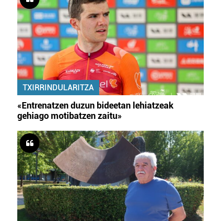
TXIRRINDULARITZA
«Entrenatzen duzun bideetan lehiatzeak
gehiago motibatzen zaitu»