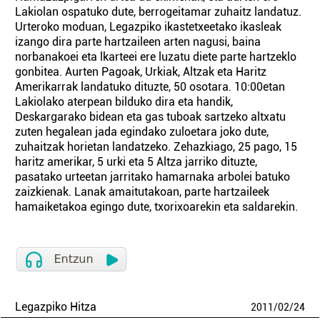
Lakiolan ospatuko dute, berrogeitamar zuhaitz landatuz.
Urteroko moduan, Legazpiko ikastetxeetako ikasleak
izango dira parte hartzaileen arten nagusi, baina
norbanakoei eta lkarteei ere luzatu diete parte hartzeklo
gonbitea. Aurten Pagoak, Urkiak, Altzak eta Haritz
Amerikarrak landatuko dituzte, 50 osotara. 10:00etan
Lakiolako aterpean bilduko dira eta handik,
Deskargarako bidean eta gas tuboak sartzeko altxatu
zuten hegalean jada egindako zuloetara joko dute,
zuhaitzak horietan landatzeko. Zehazkiago, 25 pago, 15
haritz amerikar, 5 urki eta 5 Altza jarriko dituzte,
pasatako urteetan jarritako hamarnaka arbolei batuko
zaizkienak. Lanak amaitutakoan, parte hartzaileek
hamaiketakoa egingo dute, txorixoarekin eta saldarekin.
Legazpiko Hitza
2011
/
02
/
24