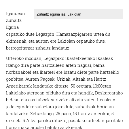
Igandean
Zuhaitz eguna iaz, Lakiolan
Zuhaitz
Eguna
ospatuko dute Legazpin. Hamazazpigarren urtea du
ekimenak, eta aurten ere Lakiolan ospatuko dute,
berrogeitamar zuhaitz landatuz.
Urteroko moduan, Legazpiko ikastetxeetako ikasleak
izango dira parte hartzaileen arten nagusi, baina
norbanakoei eta lkarteei ere luzatu diete parte hartzeklo
gonbitea. Aurten Pagoak, Urkiak, Altzak eta Haritz
Amerikarrak landatuko dituzte, 50 osotara. 10:00etan
Lakiolako aterpean bilduko dira eta handik, Deskargarako
bidean eta gas tuboak sartzeko altxatu zuten hegalean
jada egindako zuloetara joko dute, zuhaitzak horietan
landatzeko. Zehazkiago, 25 pago, 15 haritz amerikar, 5
urki eta 5 Altza jarriko dituzte, pasatako urteetan jarritako
hamarnaka arbolei batuko zaizkienak.