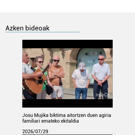
Azken bideoak
Josu Mujika biktima aitortzen duen agiria
familiari emateko ekitaldia
2026/07/29