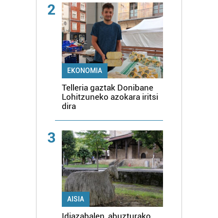
2
EKONOMIA
Telleria gaztak Donibane
Lohitzuneko azokara iritsi
dira
3
AISIA
Idiazabalen, abuzturako