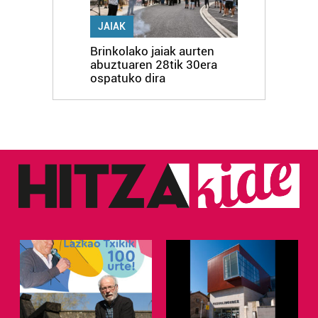
JAIAK
Brinkolako jaiak aurten
abuztuaren 28tik 30era
ospatuko dira