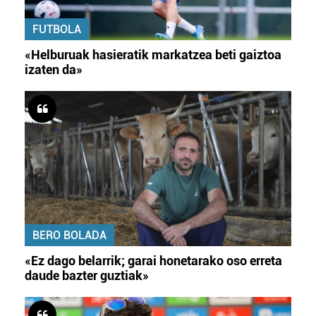
FUTBOLA
«Helburuak hasieratik markatzea beti gaiztoa
izaten da»
BERO BOLADA
«Ez dago belarrik; garai honetarako oso erreta
daude bazter guztiak»