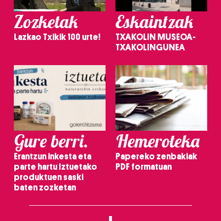
Zozketak
Eskaintzak
Lazkao Txikik 100 urte!
TXAKOLIN MUSEOA-
TXAKOLINGUNEA
Gure berri.
Hemeroteka
Erantzun inkesta eta
Papereko zenbakiak
parte hartu Iztuetako
PDF formatuan
produktuen saski
baten zozketan