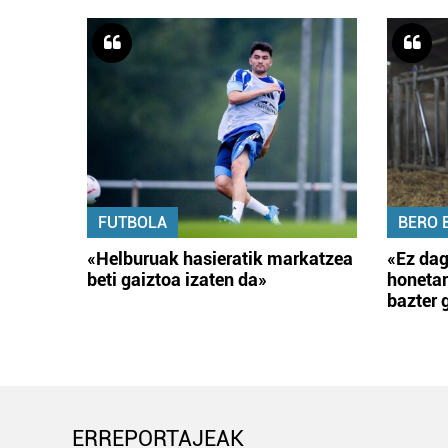
FUTBOLA
BERO 
«Helburuak hasieratik markatzea
«Ez dag
beti gaiztoa izaten da»
honetar
bazter 
ERREPORTAJEAK