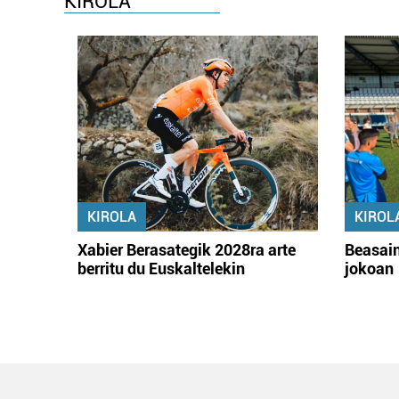
KIROLA
KIROLA
KIROL
Xabier Berasategik 2028ra arte
Beasain
berritu du Euskaltelekin
jokoan