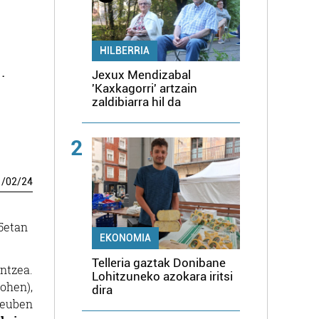
n
HILBERRIA
.
Jexux Mendizabal
'Kaxkagorri' artzain
zaldibiarra hil da
2
1
/
02
/
24
15etan
EKONOMIA
Telleria gaztak Donibane
ntzea.
Lohitzuneko azokara iritsi
ohen),
dira
(Reuben