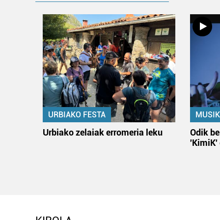
URBIAKO FESTA
MUSIK
Urbiako zelaiak erromeria leku
Odik be
'KimiK'