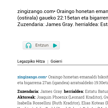
zingizango.com• Oraingo honetan emanal
(ostirala) gaueko 22:15etan eta bigarr
Zuzendaria: James Gray. herrialdea: Est
Legazpiko Hitza
Goierri
zingizango.com•
Oraingo honetan emanaldi bikoitz
eta bigarrena 27an (igandea) arratsaldeko 19:30et
Zuzendaria:
James Gray.
herrialdea:
Estatu Batu
Aktoreak:
Joaquin Phoenix (Leonard Kraditor), G
Isabella Rossellini (Ruth Kraditor), Elias Koteas