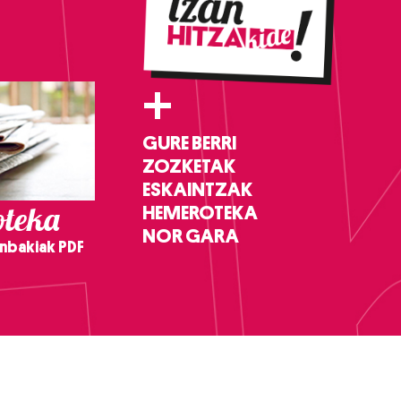
+
GURE BERRI
ZOZKETAK
ESKAINTZAK
teka
HEMEROTEKA
NOR GARA
nbakiak PDF