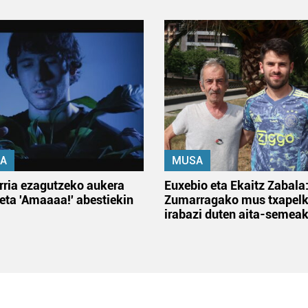
A
MUSA
rria ezagutzeko aukera
Euxebio eta Ekaitz Zabala
 eta 'Amaaaa!' abestiekin
Zumarragako mus txapelk
irabazi duten aita-semea