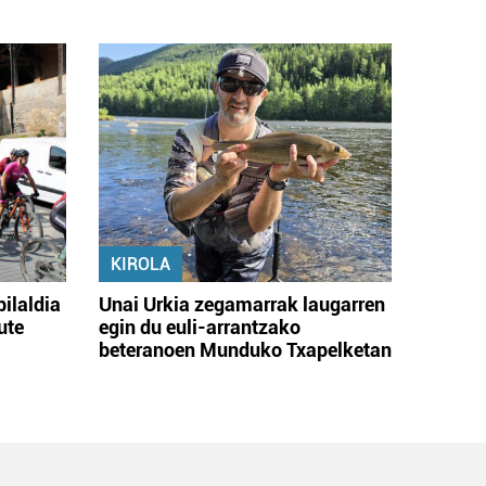
KIROLA
bilaldia
Unai Urkia zegamarrak laugarren
ute
egin du euli-arrantzako
beteranoen Munduko Txapelketan