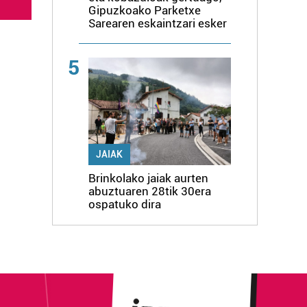
Gipuzkoako Parketxe
Sarearen eskaintzari esker
5
JAIAK
Brinkolako jaiak aurten
abuztuaren 28tik 30era
ospatuko dira