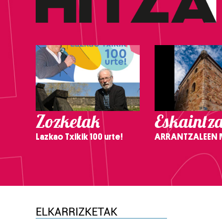
Zozketak
Eskaintz
Lazkao Txikik 100 urte!
ARRANTZALEEN
ELKARRIZKETAK