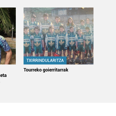
TXIRRINDULARITZA
:
Tourreko goierritarrak
eta
k