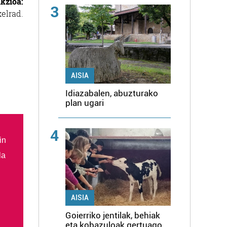
kzioa:
3
lrad.
AISIA
Idiazabalen, abuzturako
plan ugari
4
in
la
AISIA
Goierriko jentilak, behiak
eta kobazuloak gertuago,