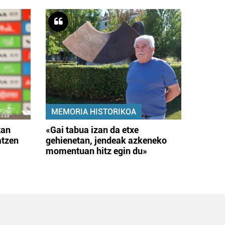
MEMORIA HISTORIKOA
tan
«Gai tabua izan da etxe
atzen
gehienetan, jendeak azkeneko
momentuan hitz egin du»