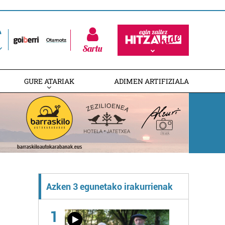
Sartu
GURE ATARIAK
ADIMEN ARTIFIZIALA
Azken 3 egunetako irakurrienak
1