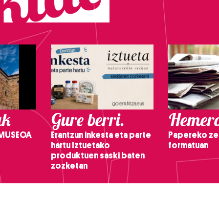
ak
Gure berri.
Hemero
 MUSEOA
Erantzun inkesta eta parte
Papereko ze
hartu Iztuetako
formatuan
produktuen saski baten
zozketan