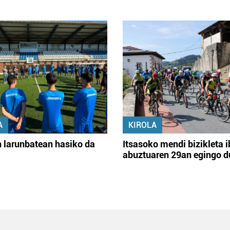
A
KIROLA
 larunbatean hasiko da
Itsasoko mendi bizikleta i
abuztuaren 29an egingo d