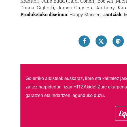
Kraditor), Julie Budd (Carol Cohen), Bob Ari (Mic
Donna Gigliotti, James Gray eta Anthony Kat
Produkzioko diseinua:
Happy Massee. J
antziak:
M
Goierriko albisteak euskaraz, libre eta kalitatez ja
zaitez harpidedun, izan HITZAkide!
Zure ekarpenar
garatzen eta indartzen lagunduko duzu.
Eg