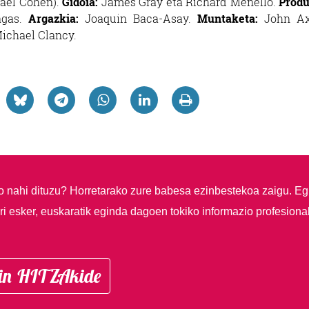
hael Cohen).
Gidoia:
James Gray eta Richard Menello.
Produ
agas.
Argazkia:
Joaquin Baca-Asay.
Muntaketa:
John Axe
ichael Clancy.
so nahi dituzu?
Horretarako zure babesa ezinbestekoa zaigu. Eg
i esker, euskaratik eginda dagoen tokiko informazio profesiona
in HITZAkide