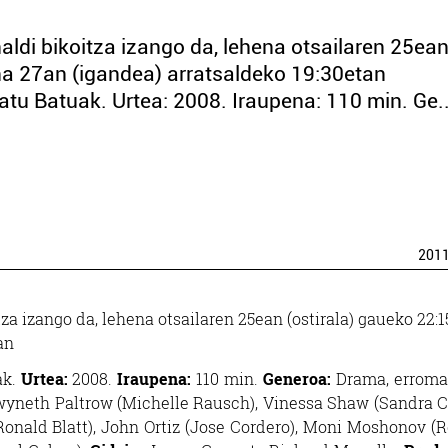
di bikoitza izango da, lehena otsailaren 25ea
ena 27an (igandea) arratsaldeko 19:30etan
atu Batuak. Urtea: 2008. Iraupena: 110 min. Ge..
201
a izango da, lehena otsailaren 25ean (ostirala) gaueko 22:
an
ak.
Urtea:
2008.
Iraupena:
110 min.
Generoa:
Drama, erroma
wyneth Paltrow (Michelle Rausch), Vinessa Shaw (Sandra C
 (Ronald Blatt), John Ortiz (Jose Cordero), Moni Moshonov 