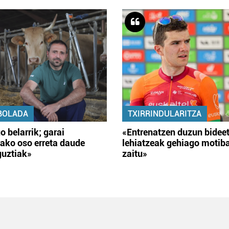
BOLADA
TXIRRINDULARITZA
o belarrik; garai
«Entrenatzen duzun bidee
ako oso erreta daude
lehiatzeak gehiago motib
guztiak»
zaitu»