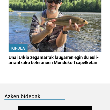
KIROLA
Unai Urkia zegamarrak laugarren egin du euli-
arrantzako beteranoen Munduko Txapelketan
Azken bideoak