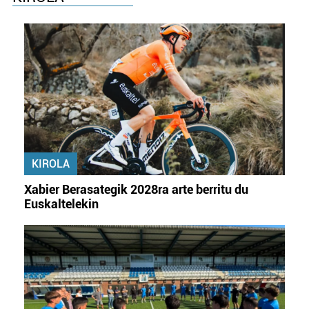
Webgune honek cookie propioak eta hirugarrenen cookie-
fitxategiak erabiltzen ditu. Zure esperientzia eta
zerbitzuak hobetzeko asmoz, cookie teknologiaz
baliatzen gara. Ohar hau onartuz gero, teknologia hori
erabiltzeko baimen esplizitua ematen diguzu.
Gehiago
irakurri
KIROLA
Xabier Berasategik 2028ra arte berritu du
Euskaltelekin