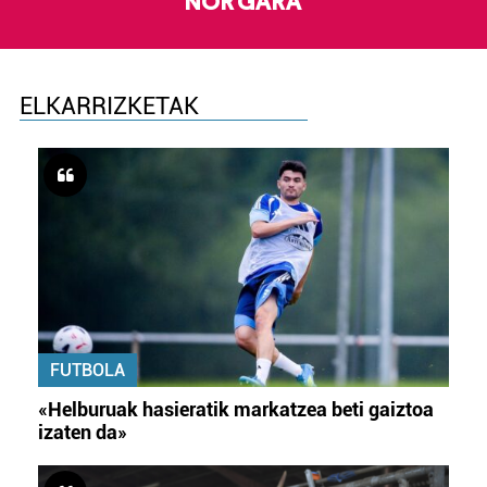
NOR GARA
ELKARRIZKETAK
FUTBOLA
«Helburuak hasieratik markatzea beti gaiztoa
izaten da»