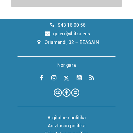
943 16 00 56
goierri@hitza.eus
Oriamendi, 32 – BEASAIN
Nor gara
Argitalpen politika
Aniztasun politika