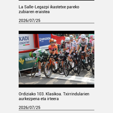
La Salle-Legazpi ikastetxe pareko
zubiaren eraistea
2026/07/25
Ordiziako 103. Klasikoa. Txirrindularien
aurkezpena eta irteera
2026/07/25