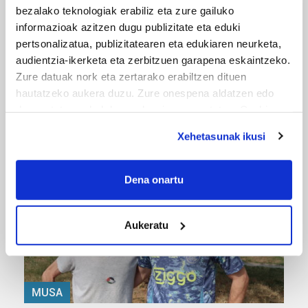
bezalako teknologiak erabiliz eta zure gailuko
informazioak azitzen dugu publizitate eta eduki
pertsonalizatua, publizitatearen eta edukiaren neurketa,
audientzia-ikerketa eta zerbitzuen garapena eskaintzeko.
Zure datuak nork eta zertarako erabiltzen dituen
MUSIKA
hautatzeko aukera duzu. Zure onespena aldatzen edo
deuseztatzen ahal duzu edozein momentutan, Cookie
Odik berria ezagutzeko aukera 'KimiK' eta
deklaraziotik edo Privacy triggerean klikatuz.
'Amaaaa!' abestiekin
Xehetasunak ikusi
If you allow, we would also like to:
Collect information about your geographical
Dena onartu
location which can be accurate to within several
meters
Aukeratu
Identify your device by actively scanning it for
specific characteristics (fingerprinting)
Find out more about how your personal data is processed
and set your preferences in the
details section
.
MUSA