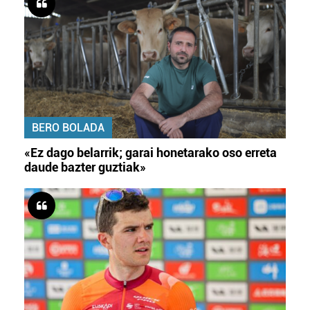
BERO BOLADA
«Ez dago belarrik; garai honetarako oso erreta
daude bazter guztiak»