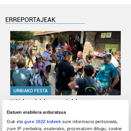
ERREPORTAJEAK
URBIAKO FESTA
Urbiako zelaiak erromeria leku
Datuen erabilera arduratsua
Guk eta
gure 1022 kideek
sure informacio pertsonala,
zure IP zenbakia, esaterako, prozesatzen ditugu, cookie