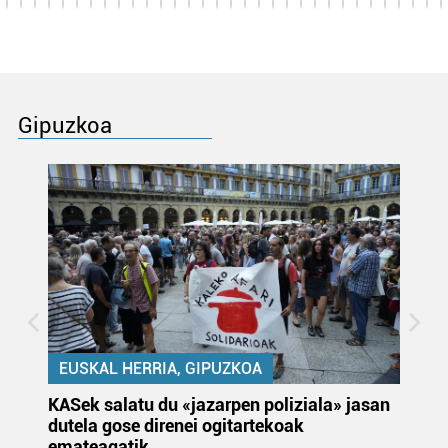
Gipuzkoa
EUSKAL HERRIA, GIPUZKOA
KASek salatu du «jazarpen poliziala» jasan
Pa
dutela gose direnei ogitartekoak
da
emateagatik
«s