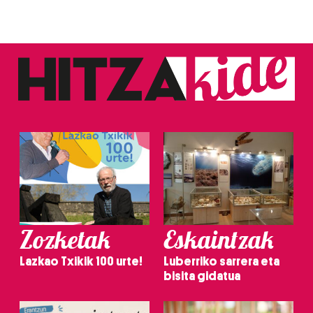
Zozketak
Eskaintzak
Lazkao Txikik 100 urte!
Luberriko sarrera eta
bisita gidatua