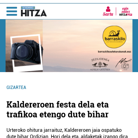
Sartu
GIZARTEA
Kaldereroen festa dela eta
trafikoa etengo dute bihar
Urteroko ohitura jarraituz, Kaldereroen jaia ospatuko
dute bihar Ordizian. Hori dela eta, aldaketak izango dira