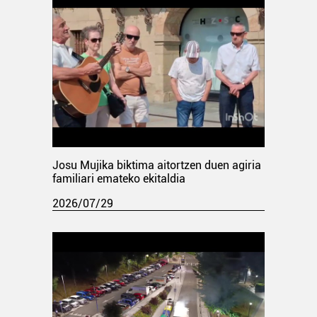
Josu Mujika biktima aitortzen duen agiria
familiari emateko ekitaldia
2026/07/29