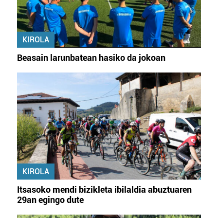
KIROLA
Beasain larunbatean hasiko da jokoan
KIROLA
Itsasoko mendi bizikleta ibilaldia abuztuaren
29an egingo dute