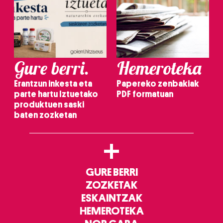
Gure berri.
Hemeroteka
Erantzun inkesta eta
Papereko zenbakiak
parte hartu Iztuetako
PDF formatuan
produktuen saski
baten zozketan
+
GURE BERRI
ZOZKETAK
ESKAINTZAK
HEMEROTEKA