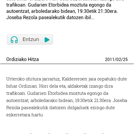
trafikoan. Gudarien Etorbidea moztuta egongo da
autoentzat, arboledarako bidean, 19:30etik 21:30era.
Joseba Rezola pasealekutik datozen ibil...
Ordiziako Hitza
2011
/
02
/
25
Urteroko ohitura jarraituz, Kaldereroen jaia ospatuko dute
bihar Ordizian. Hori dela eta, aldaketak izango dira
trafikoan. Gudarien Etorbidea moztuta egongo da
autoentzat, arboledarako bidean, 19:30etik 21:30era. Joseba
Rezola pasealekutik datozen ibilgailuek ezingo dute
ezkerretara hartu.