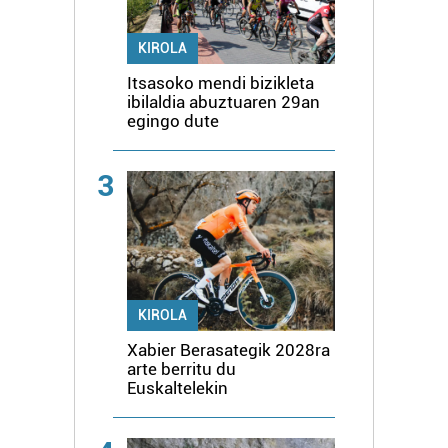
KIROLA
Itsasoko mendi bizikleta
ibilaldia abuztuaren 29an
egingo dute
3
KIROLA
Xabier Berasategik 2028ra
arte berritu du
Euskaltelekin