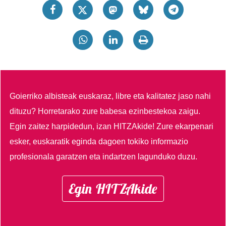
Goierriko albisteak euskaraz, libre eta kalitatez jaso nahi
dituzu?
Horretarako zure babesa ezinbestekoa zaigu.
Egin zaitez harpidedun, izan HITZAkide!
Zure ekarpenari
esker, euskaratik eginda dagoen tokiko informazio
profesionala garatzen eta indartzen lagunduko duzu.
Egin HITZAkide