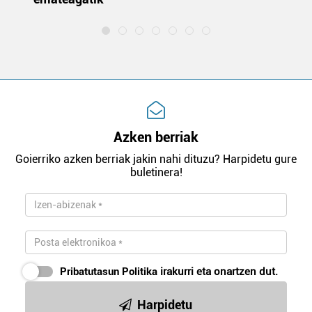
Azken berriak
Goierriko azken berriak jakin nahi dituzu? Harpidetu gure
buletinera!
Pribatutasun Politika
irakurri eta onartzen dut.
Harpidetu