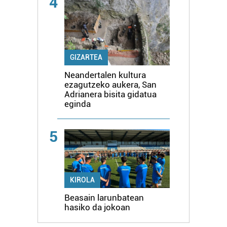
4
GIZARTEA
Neandertalen kultura
ezagutzeko aukera, San
Adrianera bisita gidatua
eginda
5
KIROLA
Beasain larunbatean
hasiko da jokoan