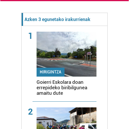
Azken 3 egunetako irakurrienak
1
HIRIGINTZA
Goierri Eskolara doan
errepideko biribilgunea
amaitu dute
2