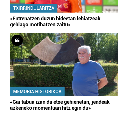
TXIRRINDULARITZA
«Entrenatzen duzun bideetan lehiatzeak
gehiago motibatzen zaitu»
MEMORIA HISTORIKOA
«Gai tabua izan da etxe gehienetan, jendeak
azkeneko momentuan hitz egin du»