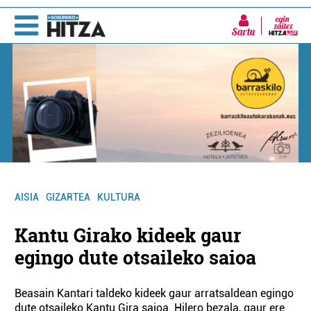
Sartu
AISIA
GIZARTEA
KULTURA
Kantu Girako kideek gaur
egingo dute otsaileko saioa
Beasain Kantari taldeko kideek gaur arratsaldean egingo
dute otsaileko Kantu Gira saioa. Hilero bezala, gaur ere