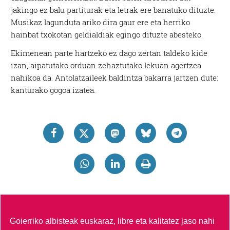
jakingo ez balu partiturak eta letrak ere banatuko dituzte.
Musikaz lagunduta ariko dira gaur ere eta herriko
hainbat txokotan geldialdiak egingo dituzte abesteko.
Ekimenean parte hartzeko ez dago zertan taldeko kide
izan, aipatutako orduan zehaztutako lekuan agertzea
nahikoa da. Antolatzaileek baldintza bakarra jartzen dute:
kanturako gogoa izatea.
Goierriko albisteak euskaraz, libre eta kalitatez jaso nahi