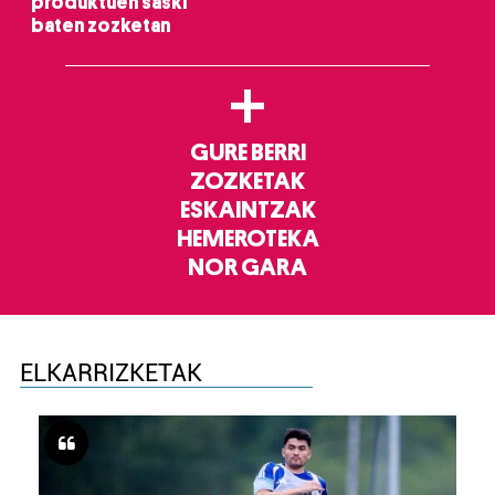
produktuen saski
baten zozketan
+
GURE BERRI
ZOZKETAK
ESKAINTZAK
HEMEROTEKA
NOR GARA
ELKARRIZKETAK