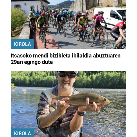
KIROLA
Itsasoko mendi bizikleta ibilaldia abuztuaren
29an egingo dute
KIROLA