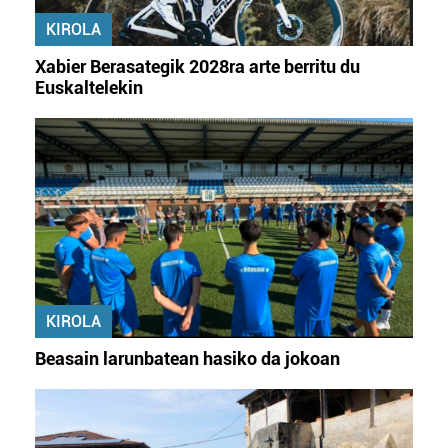
KIROLA
Xabier Berasategik 2028ra arte berritu du
Euskaltelekin
KIROLA
Beasain larunbatean hasiko da jokoan