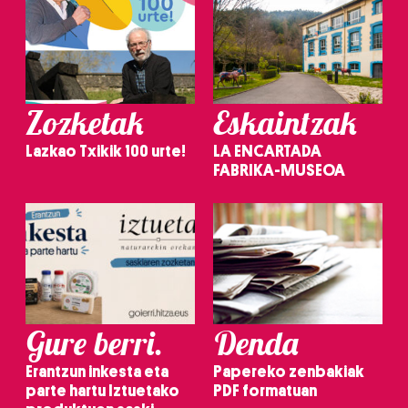
Zozketak
Eskaintzak
Lazkao Txikik 100 urte!
LA ENCARTADA
FABRIKA-MUSEOA
Gure berri.
Denda
Erantzun inkesta eta
Papereko zenbakiak
parte hartu Iztuetako
PDF formatuan