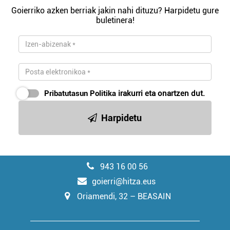
Goierriko azken berriak jakin nahi dituzu? Harpidetu gure
buletinera!
Pribatutasun Politika
irakurri eta onartzen dut.
Harpidetu
943 16 00 56
goierri@hitza.eus
Oriamendi, 32 – BEASAIN