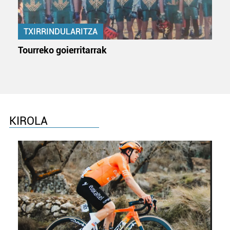
Lortu zure datu pertsonalak prozesatzeko moduari
buruzko informazio gehiago eta ezarri zure lehentasunak
TXIRRINDULARITZA
datuen atalean. Edozein unetan alda edo ken dezakezu
zure baimena Cookieen adierazpenean.
Tourreko goierritarrak
Webgune honek cookie propioak eta hirugarrenen cookie-
fitxategiak erabiltzen ditu. Zure esperientzia eta
zerbitzuak hobetzeko asmoz, cookie teknologiaz
baliatzen gara. Ohar hau onartuz gero, teknologia hori
erabiltzeko baimen esplizitua ematen diguzu.
Gehiago
KIROLA
irakurri