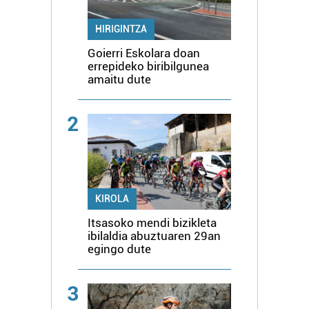
HIRIGINTZA
Goierri Eskolara doan
errepideko biribilgunea
amaitu dute
2
KIROLA
Itsasoko mendi bizikleta
ibilaldia abuztuaren 29an
egingo dute
3