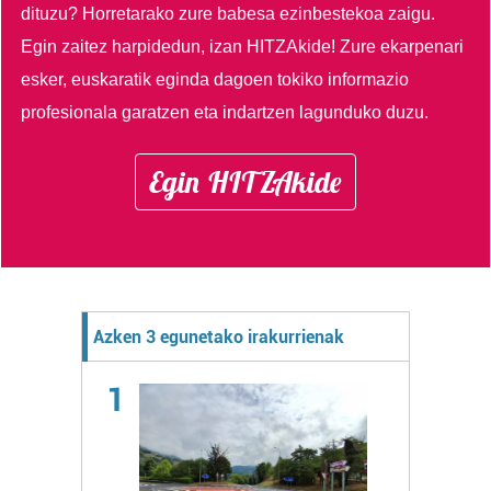
dituzu?
Horretarako zure babesa ezinbestekoa zaigu.
Egin zaitez harpidedun, izan HITZAkide!
Zure ekarpenari
esker, euskaratik eginda dagoen tokiko informazio
profesionala garatzen eta indartzen lagunduko duzu.
Egin HITZAkide
Azken 3 egunetako irakurrienak
1