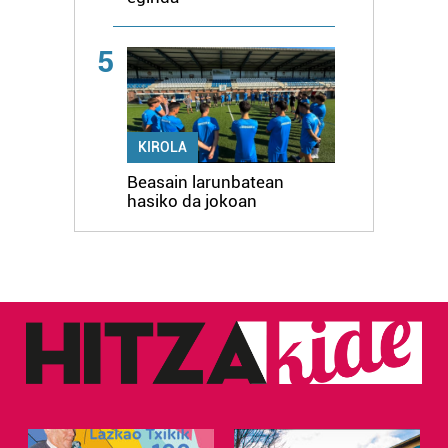
5
KIROLA
Beasain larunbatean
hasiko da jokoan