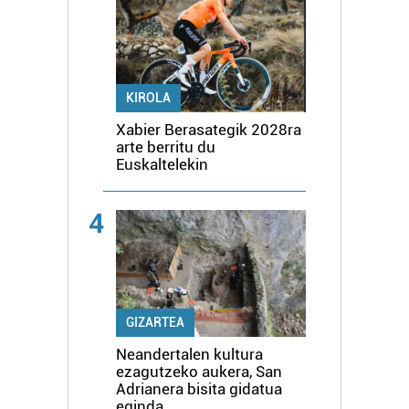
KIROLA
Xabier Berasategik 2028ra
arte berritu du
Euskaltelekin
4
GIZARTEA
Neandertalen kultura
ezagutzeko aukera, San
Adrianera bisita gidatua
eginda