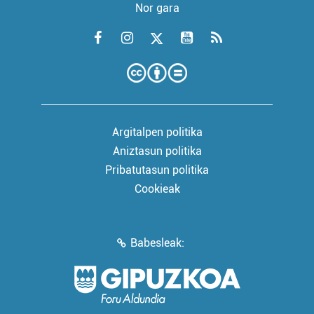
Nor gara
Argitalpen politika
Aniztasun politika
Pribatutasun politika
Cookieak
Babesleak: