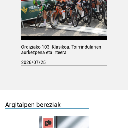
Ordiziako 103. Klasikoa. Txirrindularien
aurkezpena eta irteera
2026/07/25
Argitalpen bereziak