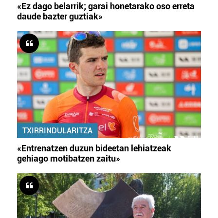
«Ez dago belarrik; garai honetarako oso erreta
daude bazter guztiak»
TXIRRINDULARITZA
«Entrenatzen duzun bideetan lehiatzeak
gehiago motibatzen zaitu»