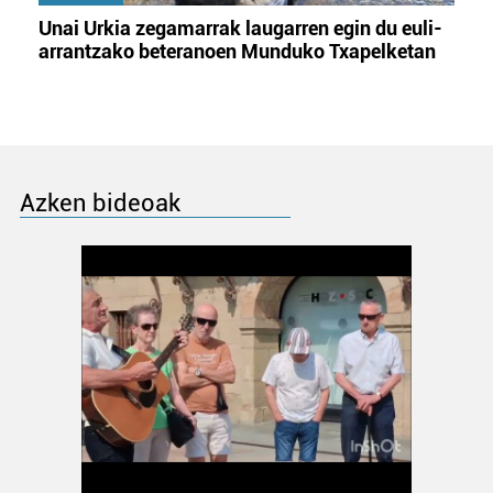
Unai Urkia zegamarrak laugarren egin du euli-
arrantzako beteranoen Munduko Txapelketan
Azken bideoak