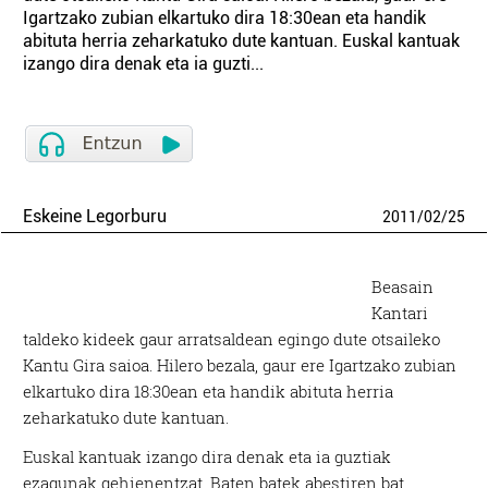
Igartzako zubian elkartuko dira 18:30ean eta handik
abituta herria zeharkatuko dute kantuan. Euskal kantuak
izango dira denak eta ia guzti...
Eskeine Legorburu
2011
/
02
/
25
Beasain
Kantari
taldeko kideek gaur arratsaldean egingo dute otsaileko
Kantu Gira saioa. Hilero bezala, gaur ere Igartzako zubian
elkartuko dira 18:30ean eta handik abituta herria
zeharkatuko dute kantuan.
Euskal kantuak izango dira denak eta ia guztiak
ezagunak gehienentzat. Baten batek abestiren bat