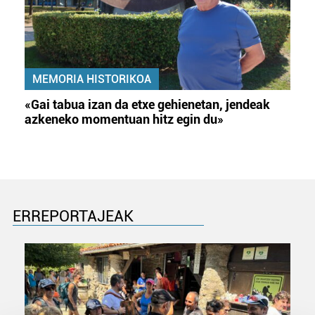
MEMORIA HISTORIKOA
«Gai tabua izan da etxe gehienetan, jendeak
azkeneko momentuan hitz egin du»
ERREPORTAJEAK