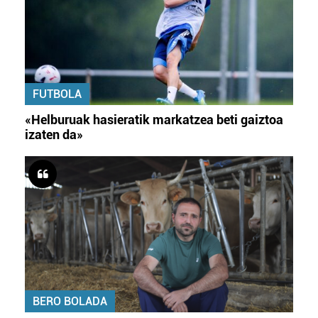
FUTBOLA
«Helburuak hasieratik markatzea beti gaiztoa
izaten da»
BERO BOLADA