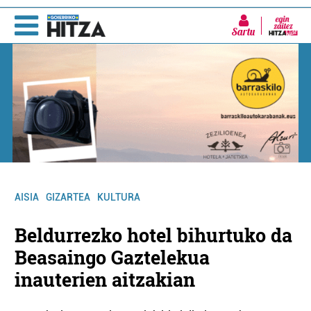
Sartu
AISIA
GIZARTEA
KULTURA
Beldurrezko hotel bihurtuko da
Beasaingo Gaztelekua
inauterien aitzakian