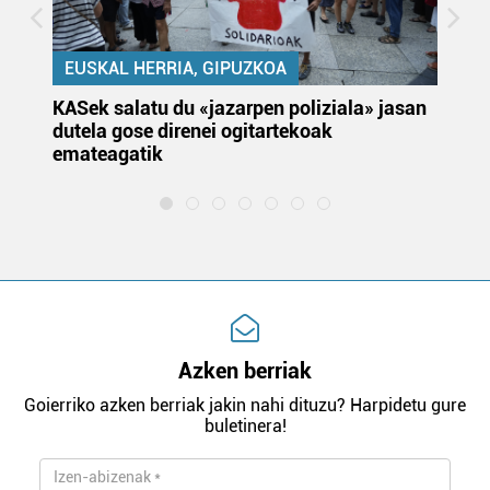
EUSKAL HERRIA, GIPUZKOA
KASek salatu du «jazarpen poliziala» jasan
Pa
dutela gose direnei ogitartekoak
da
emateagatik
«s
Azken berriak
Goierriko azken berriak jakin nahi dituzu? Harpidetu gure
buletinera!