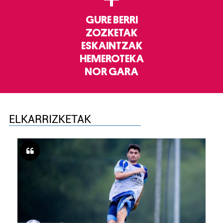
GURE BERRI
ZOZKETAK
ESKAINTZAK
HEMEROTEKA
NOR GARA
ELKARRIZKETAK