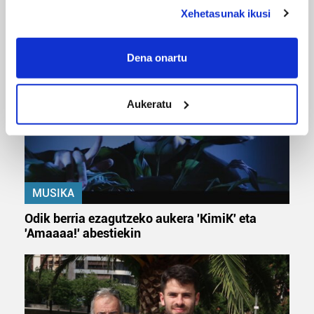
deklaraziotik edo Privacy triggerean klikatuz.
URBIAKO FESTA
Xehetasunak ikusi
Urbiako zelaiak erromeria leku
If you allow, we would also like to:
Collect information about your geographical
Dena onartu
location which can be accurate to within several
meters
Aukeratu
Identify your device by actively scanning it for
specific characteristics (fingerprinting)
Find out more about how your personal data is processed
and set your preferences in the
details section
.
MUSIKA
Guk eta gure bazkideek zure datu pertsonalak
prozesatzen ditugu, zure IP zenbakia, besteak beste,
Odik berria ezagutzeko aukera 'KimiK' eta
teknologia erabiliz, cookieak adibidez, iragarki eta eduki
'Amaaaa!' abestiekin
pertsonalizatuak eskaintzeko, iragarkiak eta edukia
neurtzeko, jendeari buruzko informazioa biltzeko eta
produktuak garatzeko. Zure datuak nork eta zertarako
erabiltzen dituen hauta dezakezu.