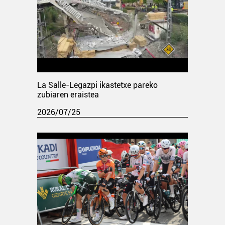
La Salle-Legazpi ikastetxe pareko
zubiaren eraistea
2026/07/25