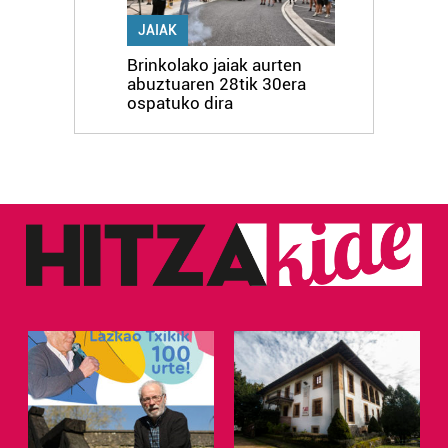
JAIAK
Brinkolako jaiak aurten
abuztuaren 28tik 30era
ospatuko dira