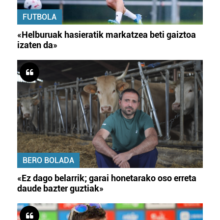
FUTBOLA
«Helburuak hasieratik markatzea beti gaiztoa
izaten da»
BERO BOLADA
«Ez dago belarrik; garai honetarako oso erreta
daude bazter guztiak»