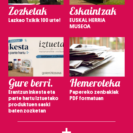
Zozketak
Eskaintzak
Lazkao Txikik 100 urte!
EUSKAL HERRIA
MUSEOA
Gure berri.
Hemeroteka
Erantzun inkesta eta
Papereko zenbakiak
parte hartu Iztuetako
PDF formatuan
produktuen saski
baten zozketan
+