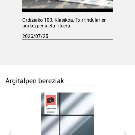
Ordiziako 103. Klasikoa. Txirrindularien
aurkezpena eta irteera
2026/07/25
Argitalpen bereziak