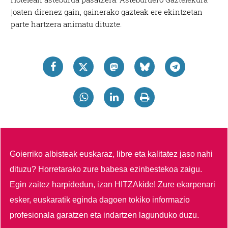
joaten direnez gain, gainerako gazteak ere ekintzetan
parte hartzera animatu dituzte.
Goierriko albisteak euskaraz, libre eta kalitatez jaso nahi
dituzu?
Horretarako zure babesa ezinbestekoa zaigu.
Egin zaitez harpidedun, izan HITZAkide!
Zure ekarpenari
esker, euskaratik eginda dagoen tokiko informazio
profesionala garatzen eta indartzen lagunduko duzu.