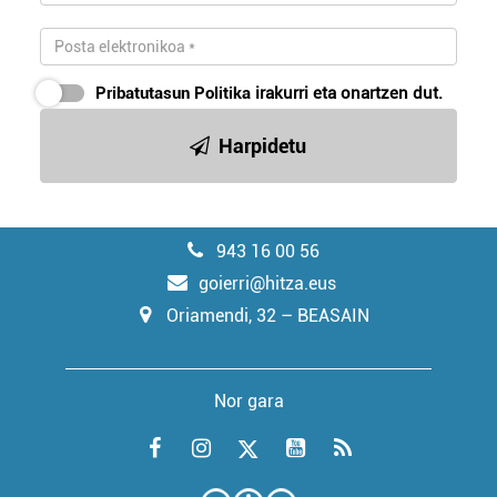
Pribatutasun Politika
irakurri eta onartzen dut.
Harpidetu
943 16 00 56
goierri@hitza.eus
Oriamendi, 32 – BEASAIN
Nor gara