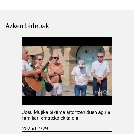
Azken bideoak
Josu Mujika biktima aitortzen duen agiria
familiari emateko ekitaldia
2026/07/29