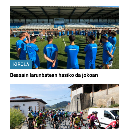
KIROLA
Beasain larunbatean hasiko da jokoan