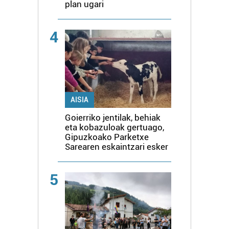
plan ugari
4
AISIA
Goierriko jentilak, behiak
eta kobazuloak gertuago,
Gipuzkoako Parketxe
Sarearen eskaintzari esker
5