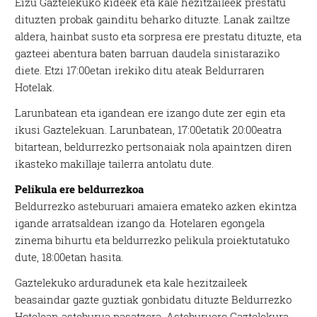
Eizu Gaztelekuko kideek eta kale hezitzaileek prestatu
dituzten probak gainditu beharko dituzte. Lanak zailtze
aldera, hainbat susto eta sorpresa ere prestatu dituzte, eta
gazteei abentura baten barruan daudela sinistaraziko
diete. Etzi 17:00etan irekiko ditu ateak Beldurraren
Hotelak.
Larunbatean eta igandean ere izango dute zer egin eta
ikusi Gaztelekuan. Larunbatean, 17:00etatik 20:00eatra
bitartean, beldurrezko pertsonaiak nola apaintzen diren
ikasteko makillaje tailerra antolatu dute.
Pelikula ere beldurrezkoa
Beldurrezko asteburuari amaiera emateko azken ekintza
igande arratsaldean izango da. Hotelaren egongela
zinema bihurtu eta beldurrezko pelikula proiektutatuko
dute, 18:00etan hasita.
Gaztelekuko arduradunek eta kale hezitzaileek
beasaindar gazte guztiak gonbidatu dituzte Beldurrezko
Hotelean asteburua pasatzera. Asteburuero Gaztelekura