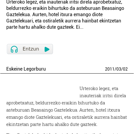
Urteroko legez, eta inauteriak iritsi direla aprobetxatuz,
beldurrezko eraikin bihurtuko da asteburuan Beasaingo
Gaztelekua. Aurten, hotel itxura emango diote
Gaztelekuari, eta ostiraletik aurrera hainbat ekintzetan
parte hartu ahalko dute gazteek. Ei...
Eskeine Legorburu
2011
/
03
/
02
Urteroko legez, eta
inauteriak iritsi direla
aprobetxatuz, beldurrezko eraikin bihurtuko da
asteburuan Beasaingo Gaztelekua. Aurten, hotel itxura
emango diote Gaztelekuari, eta ostiraletik aurrera hainbat
ekintzetan parte hartu ahalko dute gazteek.