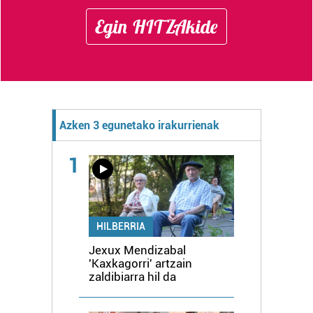
Egin HITZAkide
Azken 3 egunetako irakurrienak
1
HILBERRIA
Jexux Mendizabal
'Kaxkagorri' artzain
zaldibiarra hil da