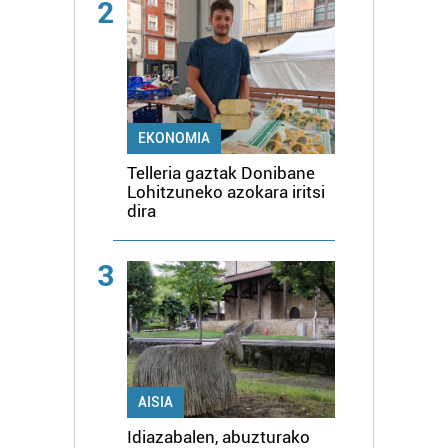
2
EKONOMIA
Telleria gaztak Donibane
Lohitzuneko azokara iritsi
dira
3
AISIA
Idiazabalen, abuzturako