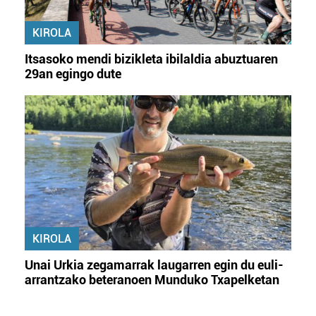
KIROLA
Itsasoko mendi bizikleta ibilaldia abuztuaren
29an egingo dute
KIROLA
Unai Urkia zegamarrak laugarren egin du euli-
arrantzako beteranoen Munduko Txapelketan