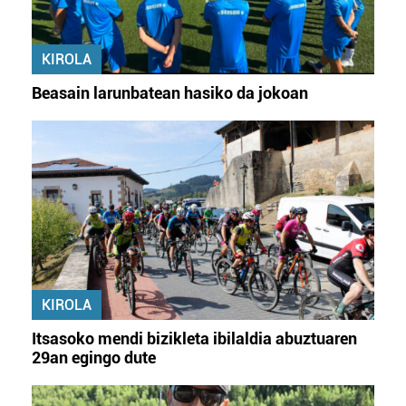
KIROLA
Beasain larunbatean hasiko da jokoan
KIROLA
Itsasoko mendi bizikleta ibilaldia abuztuaren
29an egingo dute