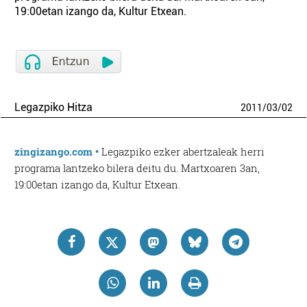
19:00etan izango da, Kultur Etxean.
Legazpiko Hitza
2011
/
03
/
02
zingizango.com •
Legazpiko ezker abertzaleak herri
programa lantzeko bilera deitu du. Martxoaren 3an,
19:00etan izango da, Kultur Etxean.