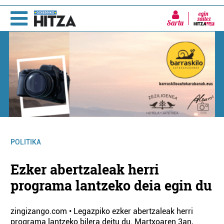
Sartu
POLITIKA
Ezker abertzaleak herri
programa lantzeko deia egin du
zingizango.com • Legazpiko ezker abertzaleak herri
programa lantzeko bilera deitu du. Martxoaren 3an,