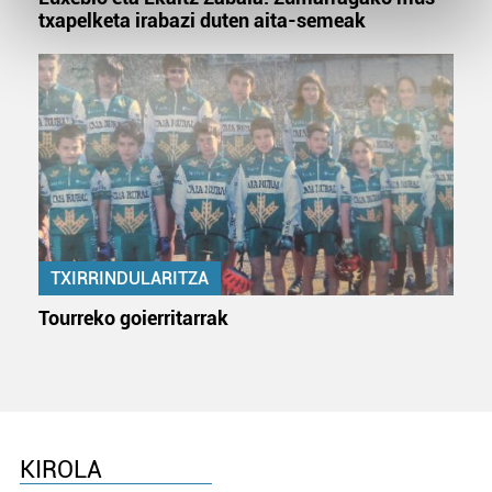
Find out more about how your personal data is processed
txapelketa irabazi duten aita-semeak
and set your preferences in the
details section
.
Guk eta gure bazkideek zure datu pertsonalak
prozesatzen ditugu, zure IP zenbakia, besteak beste,
teknologia erabiliz, cookieak adibidez, iragarki eta eduki
pertsonalizatuak eskaintzeko, iragarkiak eta edukia
neurtzeko, jendeari buruzko informazioa biltzeko eta
produktuak garatzeko. Zure datuak nork eta zertarako
erabiltzen dituen hauta dezakezu.
TXIRRINDULARITZA
Bazkide batzuek ez dizute baimenik eskatzen, eta beren
Tourreko goierritarrak
interes komertzial legitimoetan babesten dira. Ikusi gure
bazkideen zerrenda, beren ustez zein helburutarako
duten interes legitimoa eta horren aurka nola egin
dezakezun ikusteko.
Lortu zure datu pertsonalak prozesatzeko moduari
KIROLA
buruzko informazio gehiago eta ezarri zure lehentasunak