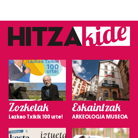
Zozketak
Eskaintzak
Lazkao Txikik 100 urte!
ARKEOLOGIA MUSEOA