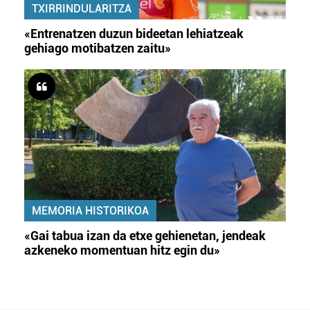
TXIRRINDULARITZA
«Entrenatzen duzun bideetan lehiatzeak
gehiago motibatzen zaitu»
MEMORIA HISTORIKOA
«Gai tabua izan da etxe gehienetan, jendeak
azkeneko momentuan hitz egin du»