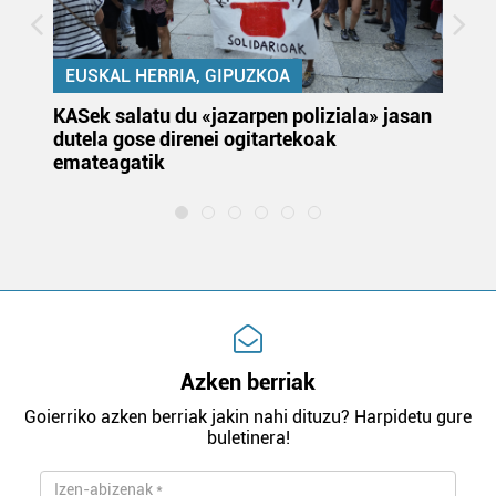
EUSKAL HERRIA, GIPUZKOA
KASek salatu du «jazarpen poliziala» jasan
Pa
dutela gose direnei ogitartekoak
da
emateagatik
«s
Azken berriak
Goierriko azken berriak jakin nahi dituzu? Harpidetu gure
buletinera!