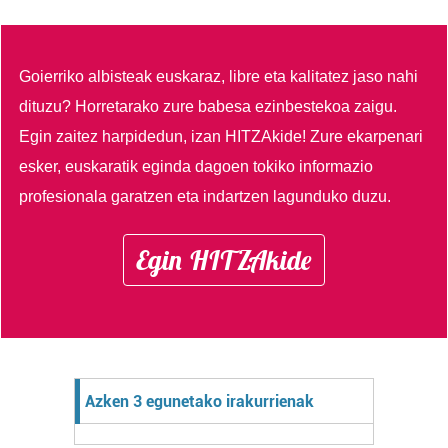
Goierriko albisteak euskaraz, libre eta kalitatez jaso nahi
dituzu?
Horretarako zure babesa ezinbestekoa zaigu.
Egin zaitez harpidedun, izan HITZAkide!
Zure ekarpenari
esker, euskaratik eginda dagoen tokiko informazio
profesionala garatzen eta indartzen lagunduko duzu.
Egin HITZAkide
Azken 3 egunetako irakurrienak