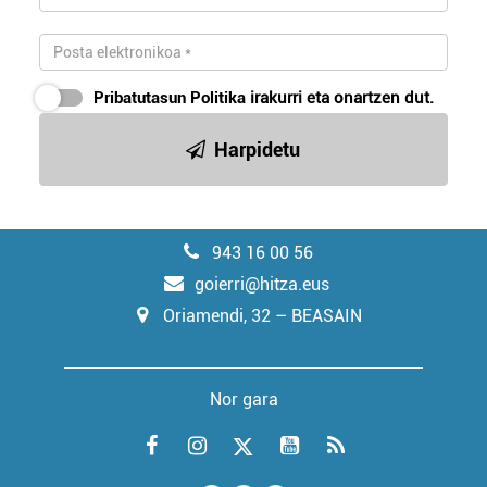
Pribatutasun Politika
irakurri eta onartzen dut.
Harpidetu
943 16 00 56
goierri@hitza.eus
Oriamendi, 32 – BEASAIN
Nor gara