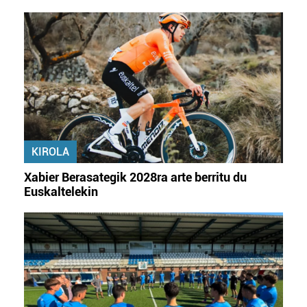
datuen atalean. Edozein unetan alda edo ken dezakezu
zure baimena Cookieen adierazpenean.
Webgune honek cookie propioak eta hirugarrenen cookie-
fitxategiak erabiltzen ditu. Zure esperientzia eta
zerbitzuak hobetzeko asmoz, cookie teknologiaz
baliatzen gara. Ohar hau onartuz gero, teknologia hori
erabiltzeko baimen esplizitua ematen diguzu.
Gehiago
irakurri
KIROLA
Xabier Berasategik 2028ra arte berritu du
Euskaltelekin