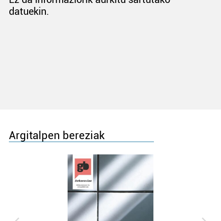
datuekin.
Argitalpen bereziak