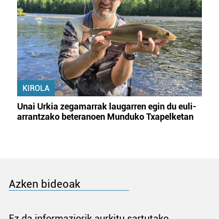
KIROLA
Unai Urkia zegamarrak laugarren egin du euli-
arrantzako beteranoen Munduko Txapelketan
Azken bideoak
Ez da informaziorik aurkitu sartutako