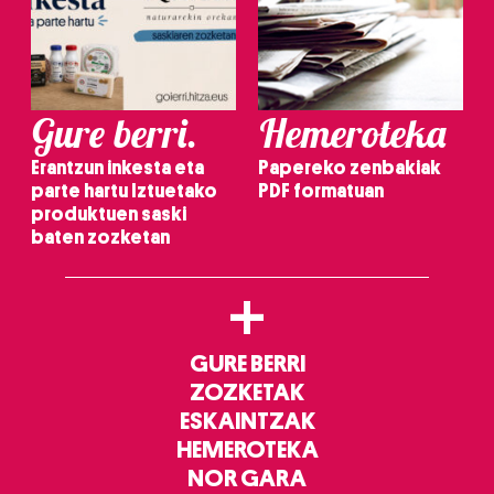
Gure berri.
Hemeroteka
Erantzun inkesta eta
Papereko zenbakiak
parte hartu Iztuetako
PDF formatuan
produktuen saski
baten zozketan
+
GURE BERRI
ZOZKETAK
ESKAINTZAK
HEMEROTEKA
NOR GARA