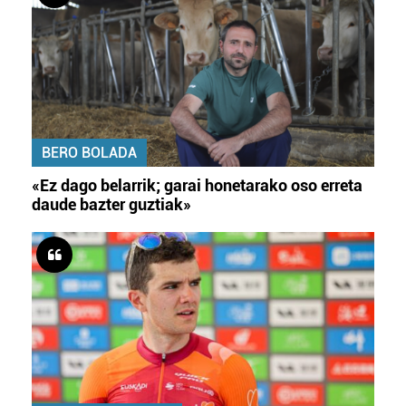
BERO BOLADA
«Ez dago belarrik; garai honetarako oso erreta
daude bazter guztiak»