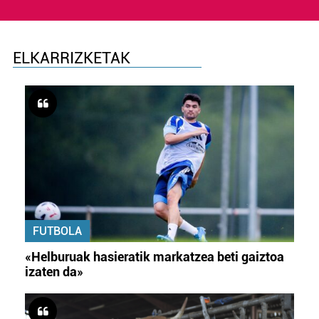
ELKARRIZKETAK
FUTBOLA
«Helburuak hasieratik markatzea beti gaiztoa
izaten da»