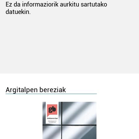
Ez da informaziorik aurkitu sartutako
datuekin.
Argitalpen bereziak