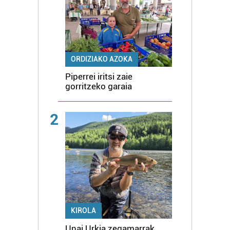
ORDIZIAKO AZOKA
Piperrei iritsi zaie
gorritzeko garaia
2
KIROLA
Unai Urkia zegamarrak