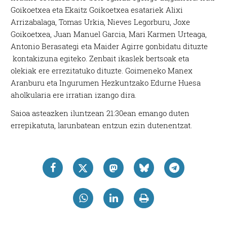
Goikoetxea eta Ekaitz Goikoetxea esatariek Alixi
Arrizabalaga, Tomas Urkia, Nieves Legorburu, Joxe
Goikoetxea, Juan Manuel Garcia, Mari Karmen Urteaga,
Antonio Berasategi eta Maider Agirre gonbidatu dituzte
kontakizuna egiteko. Zenbait ikaslek bertsoak eta
olekiak ere errezitatuko dituzte. Goimeneko Manex
Aranburu eta Ingurumen Hezkuntzako Edurne Huesa
aholkularia ere irratian izango dira.
Saioa asteazken iluntzean 21:30ean emango duten
errepikatuta, larunbatean entzun ezin dutenentzat.