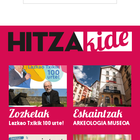
Zozketak
Eskaintzak
Lazkao Txikik 100 urte!
ARKEOLOGIA MUSEOA