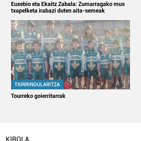
Euxebio eta Ekaitz Zabala: Zumarragako mus
txapelketa irabazi duten aita-semeak
TXIRRINDULARITZA
Tourreko goierritarrak
KIROLA