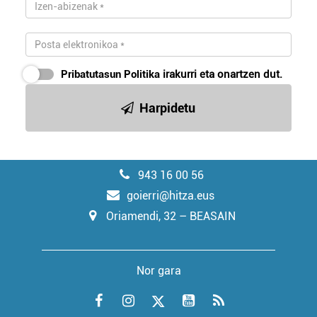
Pribatutasun Politika
irakurri eta onartzen dut.
Harpidetu
943 16 00 56
goierri@hitza.eus
Oriamendi, 32 – BEASAIN
Nor gara