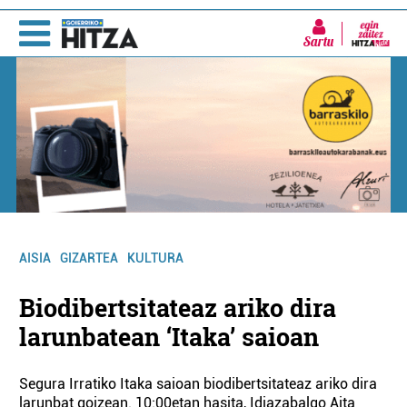
Sartu
AISIA
GIZARTEA
KULTURA
Biodibertsitateaz ariko dira
larunbatean ‘Itaka’ saioan
Segura Irratiko Itaka saioan biodibertsitateaz ariko dira
larunbat goizean. 10:00etan hasita, Idiazabalgo Aita