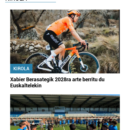
KIROLA
Xabier Berasategik 2028ra arte berritu du
Euskaltelekin