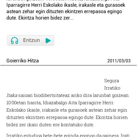
Iparragirre Herri Eskolako ikasle, irakasle eta gurasoek
astean zehar egin dituzten ekintzen errepasoa egingo
dute. Ekintza horien bidez zer...
Goierriko Hitza
2011
/
03
/
03
Segura
Irratiko
Itaka
saioan biodibertsitateaz ariko dira larunbat goizean.
10:00etan hasita, Idiazabalgo Aita Iparragirre Herri
Eskolako ikasle, irakasle eta gurasoek astean zehar egin
dituzten ekintzen errepasoa egingo dute. Ekintza horien
bidez zer ikasi duten ere kontatuko dute.
Irratiko estudioa bete-bete eginda egongo da,gainera. Irati