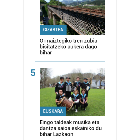
GIZARTEA
Ormaiztegiko tren zubia
bisitatzeko aukera dago
bihar
5
EUSKARA
Eingo taldeak musika eta
dantza saioa eskainiko du
bihar Lazkaon