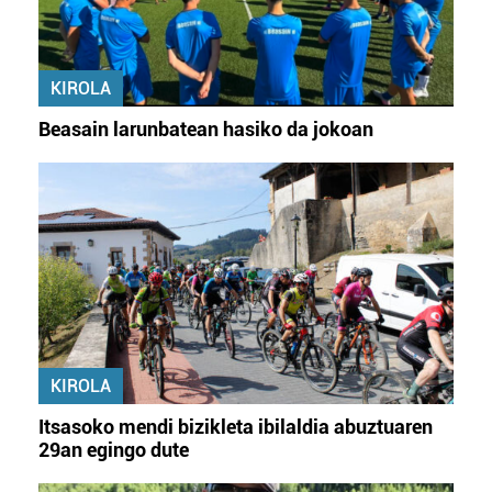
KIROLA
Beasain larunbatean hasiko da jokoan
KIROLA
Itsasoko mendi bizikleta ibilaldia abuztuaren
29an egingo dute