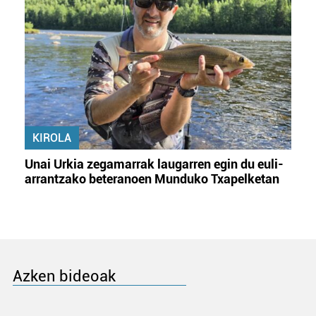
KIROLA
Unai Urkia zegamarrak laugarren egin du euli-
arrantzako beteranoen Munduko Txapelketan
Azken bideoak