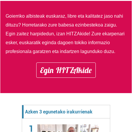
Goierriko albisteak euskaraz, libre eta kalitatez jaso nahi
dituzu?
Horretarako zure babesa ezinbestekoa zaigu.
Egin zaitez harpidedun, izan HITZAkide!
Zure ekarpenari
esker, euskaratik eginda dagoen tokiko informazio
profesionala garatzen eta indartzen lagunduko duzu.
Egin HITZAkide
Azken 3 egunetako irakurrienak
1