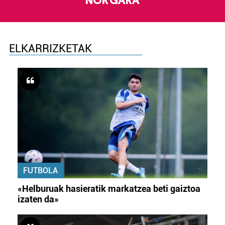
NOR GARA
ELKARRIZKETAK
FUTBOLA
«Helburuak hasieratik markatzea beti gaiztoa
izaten da»