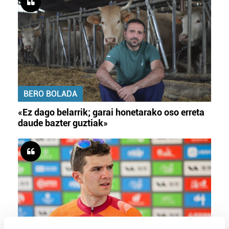
BERO BOLADA
«Ez dago belarrik; garai honetarako oso erreta
daude bazter guztiak»