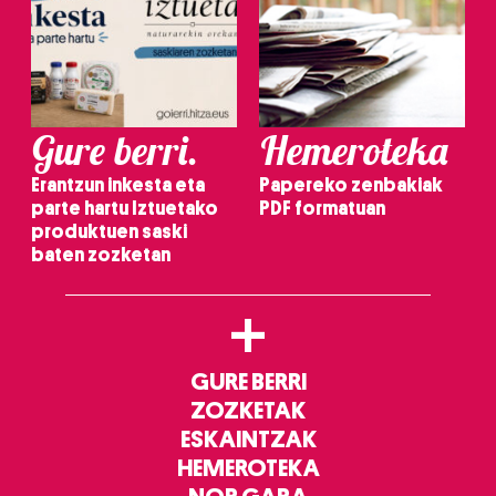
Gure berri.
Hemeroteka
Erantzun inkesta eta
Papereko zenbakiak
parte hartu Iztuetako
PDF formatuan
produktuen saski
baten zozketan
+
GURE BERRI
ZOZKETAK
ESKAINTZAK
HEMEROTEKA