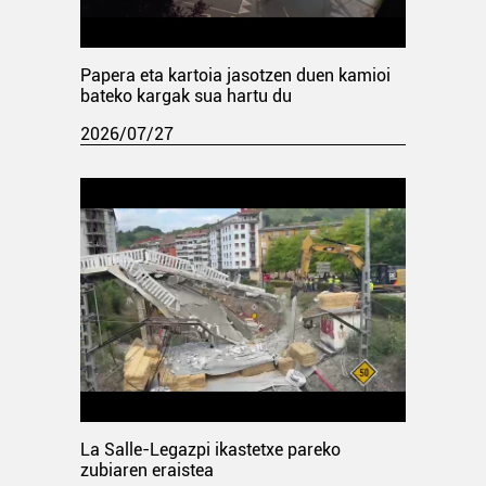
Papera eta kartoia jasotzen duen kamioi
bateko kargak sua hartu du
2026/07/27
La Salle-Legazpi ikastetxe pareko
zubiaren eraistea