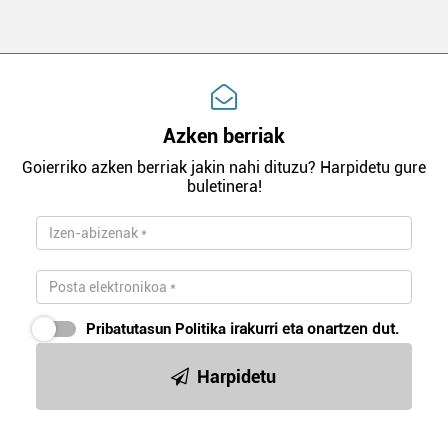
Azken berriak
Goierriko azken berriak jakin nahi dituzu? Harpidetu gure
buletinera!
Pribatutasun Politika
irakurri eta onartzen dut.
Harpidetu