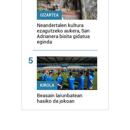
GIZARTEA
Neandertalen kultura
ezagutzeko aukera, San
Adrianera bisita gidatua
eginda
5
KIROLA
Beasain larunbatean
hasiko da jokoan