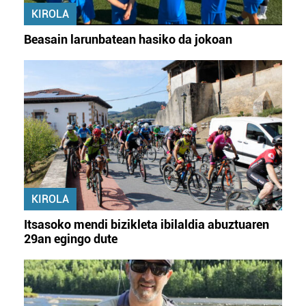
KIROLA
Beasain larunbatean hasiko da jokoan
KIROLA
Itsasoko mendi bizikleta ibilaldia abuztuaren
29an egingo dute