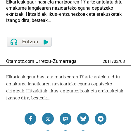
Elkarteak gaur hasi eta martxoaren 17 arte antolatu ditu
emakume langilearen nazioarteko eguna ospatzeko
ekintzak. Hitzaldiak, ikus-entzunezkoak eta erakusketak
izango dira, besteak...
Otamotz.com Urretxu-Zumarraga
2011
/
03
/
03
Elkarteak gaur hasi eta martxoaren 17 arte antolatu ditu
emakume langilearen nazioarteko eguna ospatzeko
ekintzak. Hitzaldiak, ikus-entzunezkoak eta erakusketak
izango dira, besteak…