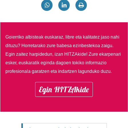
Goierriko albisteak euskaraz, libre eta kalitatez jaso nahi
dituzu?
Horretarako zure babesa ezinbestekoa zaigu.
Egin zaitez harpidedun, izan HITZAkide!
Zure ekarpenari
esker, euskaratik eginda dagoen tokiko informazio
profesionala garatzen eta indartzen lagunduko duzu.
Egin HITZAkide