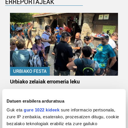
ERREPORTAJEAK
URBIAKO FESTA
Urbiako zelaiak erromeria leku
Datuen erabilera arduratsua
Guk eta
gure 1022 kideek
sure informacio pertsonala,
zure IP zenbakia, esaterako, prozesatzen ditugu, cookie
bezalako teknologiak erabiliz eta zure gailuko