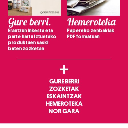
Gure berri.
Hemeroteka
Erantzun inkesta eta
Papereko zenbakiak
parte hartu Iztuetako
PDF formatuan
produktuen saski
baten zozketan
+
GURE BERRI
ZOZKETAK
ESKAINTZAK
HEMEROTEKA
NOR GARA