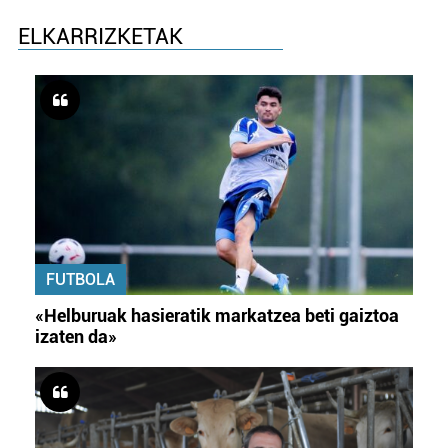
ELKARRIZKETAK
FUTBOLA
«Helburuak hasieratik markatzea beti gaiztoa
izaten da»