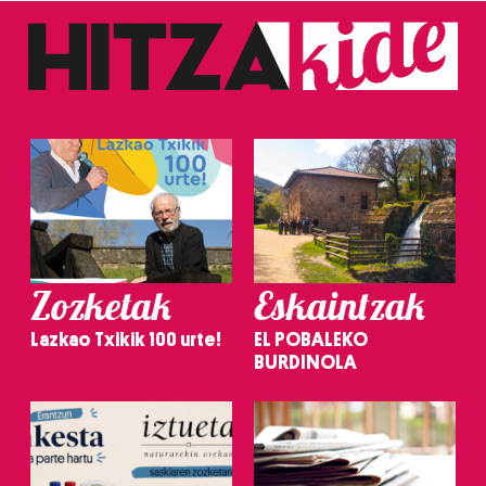
Zozketak
Eskaintzak
Lazkao Txikik 100 urte!
EL POBALEKO
BURDINOLA