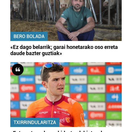
BERO BOLADA
«Ez dago belarrik; garai honetarako oso erreta
daude bazter guztiak»
TXIRRINDULARITZA