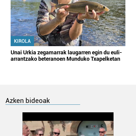
KIROLA
Unai Urkia zegamarrak laugarren egin du euli-
arrantzako beteranoen Munduko Txapelketan
Azken bideoak