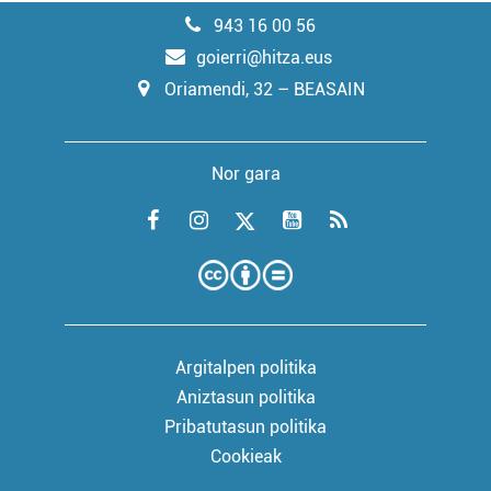
943 16 00 56
goierri@hitza.eus
Oriamendi, 32 – BEASAIN
Nor gara
Argitalpen politika
Aniztasun politika
Pribatutasun politika
Cookieak