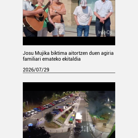
Josu Mujika biktima aitortzen duen agiria
familiari emateko ekitaldia
2026/07/29