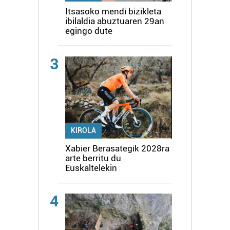
Itsasoko mendi bizikleta
ibilaldia abuztuaren 29an
egingo dute
3
KIROLA
Xabier Berasategik 2028ra
arte berritu du
Euskaltelekin
4