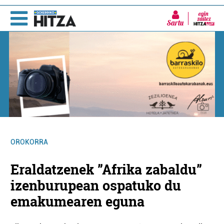
Sartu
OROKORRA
Eraldatzenek ”Afrika zabaldu”
izenburupean ospatuko du
emakumearen eguna