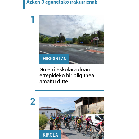
Azken 3 egunetako irakurrienak
1
HIRIGINTZA
Goierri Eskolara doan
errepideko biribilgunea
amaitu dute
2
KIROLA