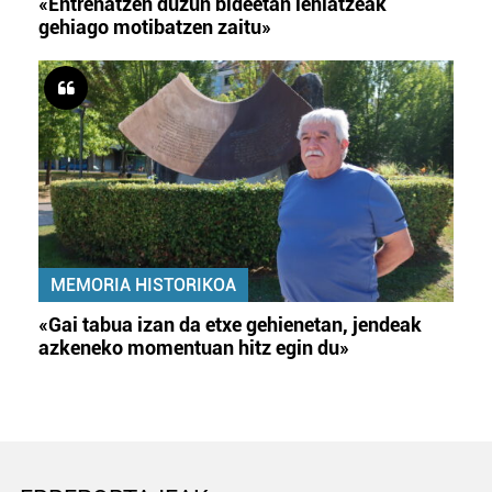
«Entrenatzen duzun bideetan lehiatzeak
gehiago motibatzen zaitu»
MEMORIA HISTORIKOA
«Gai tabua izan da etxe gehienetan, jendeak
azkeneko momentuan hitz egin du»