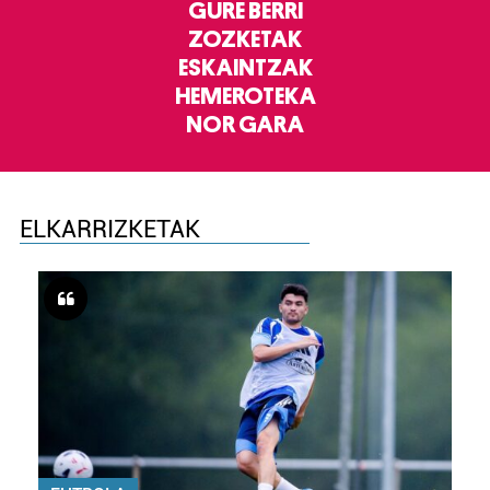
GURE BERRI
ZOZKETAK
ESKAINTZAK
HEMEROTEKA
NOR GARA
ELKARRIZKETAK