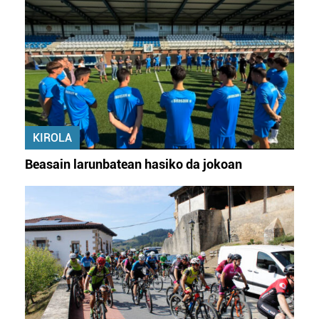
KIROLA
Beasain larunbatean hasiko da jokoan