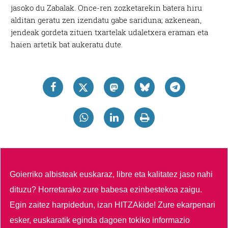
jasoko du Zabalak. Once-ren zozketarekin batera hiru
alditan geratu zen izendatu gabe sariduna; azkenean,
jendeak gordeta zituen txartelak udaletxera eraman eta
haien artetik bat aukeratu dute.
Goierriko albisteak euskaraz, libre eta kalitatez jaso nahi
dituzu?
Horretarako zure babesa ezinbestekoa zaigu.
Egin zaitez harpidedun, izan HITZAkide!
Zure ekarpenari
esker, euskaratik eginda dagoen tokiko informazio