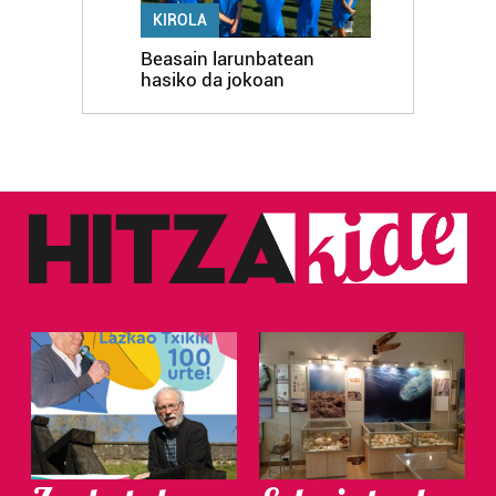
KIROLA
Beasain larunbatean
hasiko da jokoan