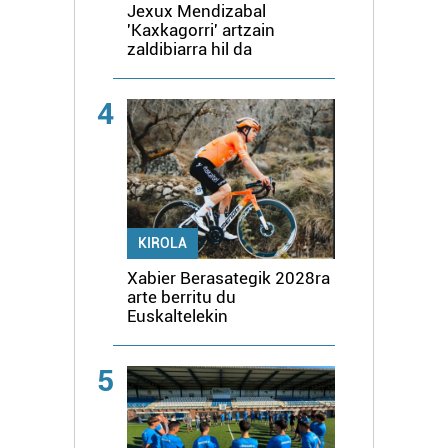
Jexux Mendizabal
'Kaxkagorri' artzain
zaldibiarra hil da
4
KIROLA
Xabier Berasategik 2028ra
arte berritu du
Euskaltelekin
5