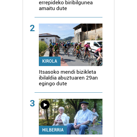
errepideko biribilgunea
amaitu dute
2
KIROLA
Itsasoko mendi bizikleta
ibilaldia abuztuaren 29an
egingo dute
3
HILBERRIA