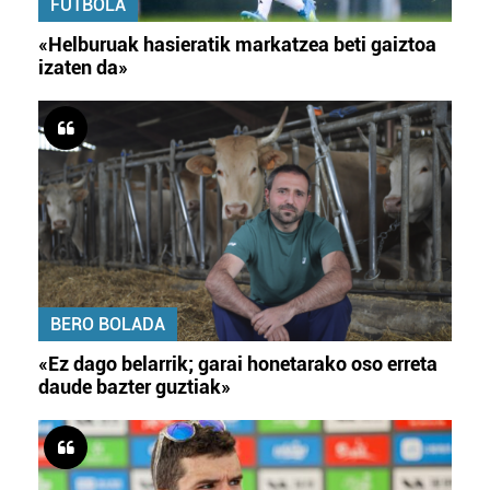
FUTBOLA
«Helburuak hasieratik markatzea beti gaiztoa
izaten da»
BERO BOLADA
«Ez dago belarrik; garai honetarako oso erreta
daude bazter guztiak»