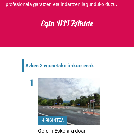
profesionala garatzen eta indartzen lagunduko duzu.
Egin HITZAkide
Azken 3 egunetako irakurrienak
1
HIRIGINTZA
Goierri Eskolara doan