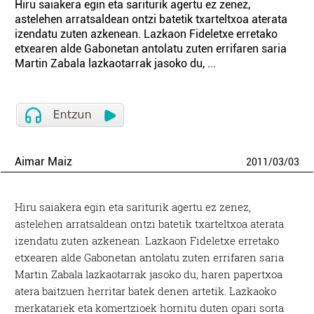
Hiru saiakera egin eta sariturik agertu ez zenez,
astelehen arratsaldean ontzi batetik txarteltxoa aterata
izendatu zuten azkenean. Lazkaon Fideletxe erretako
etxearen alde Gabonetan antolatu zuten errifaren saria
Martin Zabala lazkaotarrak jasoko du, ...
Aimar Maiz
2011
/
03
/
03
Hiru saiakera egin eta sariturik agertu ez zenez,
astelehen arratsaldean ontzi batetik txarteltxoa aterata
izendatu zuten azkenean. Lazkaon Fideletxe erretako
etxearen alde Gabonetan antolatu zuten errifaren saria
Martin Zabala lazkaotarrak jasoko du, haren papertxoa
atera baitzuen herritar batek denen artetik. Lazkaoko
merkatariek eta komertzioek hornitu duten opari sorta