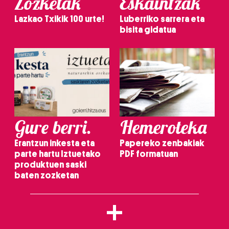
Zozketak
Eskaintzak
Lazkao Txikik 100 urte!
Luberriko sarrera eta
bisita gidatua
Gure berri.
Hemeroteka
Erantzun inkesta eta
Papereko zenbakiak
parte hartu Iztuetako
PDF formatuan
produktuen saski
baten zozketan
+