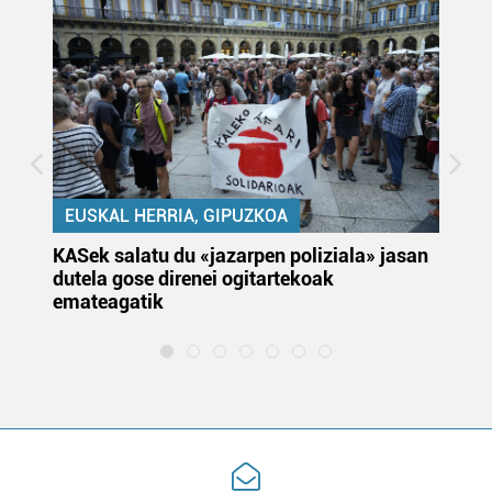
EUSKAL HERRIA, GIPUZKOA
KASek salatu du «jazarpen poliziala» jasan
Pa
dutela gose direnei ogitartekoak
da
emateagatik
«s