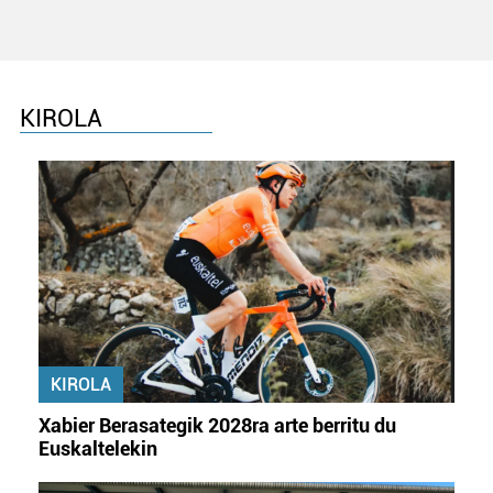
KIROLA
KIROLA
Xabier Berasategik 2028ra arte berritu du
Euskaltelekin