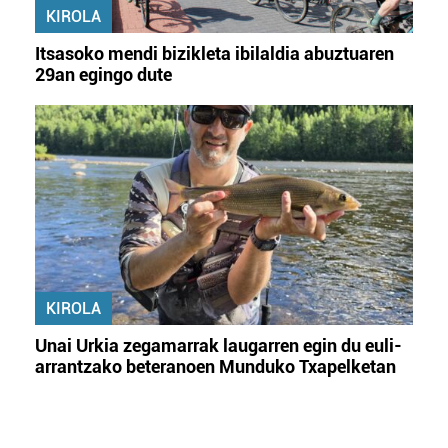
KIROLA
Itsasoko mendi bizikleta ibilaldia abuztuaren
29an egingo dute
KIROLA
Unai Urkia zegamarrak laugarren egin du euli-
arrantzako beteranoen Munduko Txapelketan