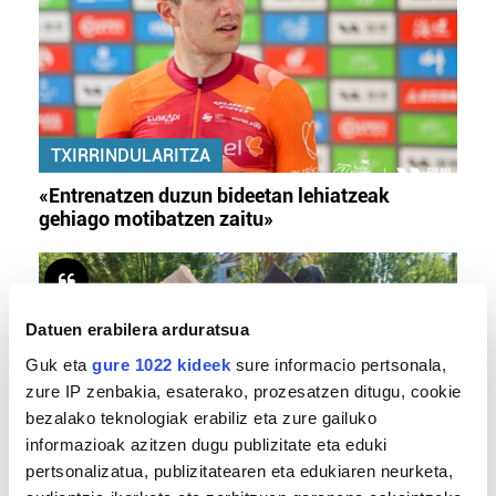
TXIRRINDULARITZA
«Entrenatzen duzun bideetan lehiatzeak
gehiago motibatzen zaitu»
Datuen erabilera arduratsua
Guk eta
gure 1022 kideek
sure informacio pertsonala,
zure IP zenbakia, esaterako, prozesatzen ditugu, cookie
bezalako teknologiak erabiliz eta zure gailuko
informazioak azitzen dugu publizitate eta eduki
pertsonalizatua, publizitatearen eta edukiaren neurketa,
MEMORIA HISTORIKOA