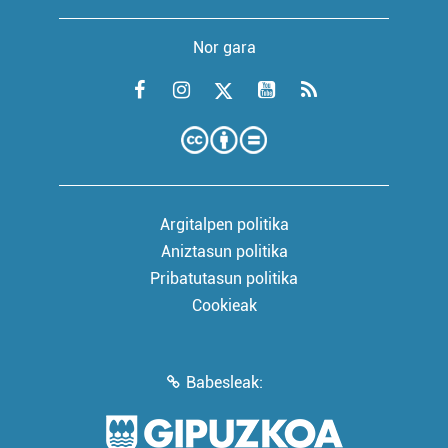
Nor gara
Argitalpen politika
Aniztasun politika
Pribatutasun politika
Cookieak
Babesleak: