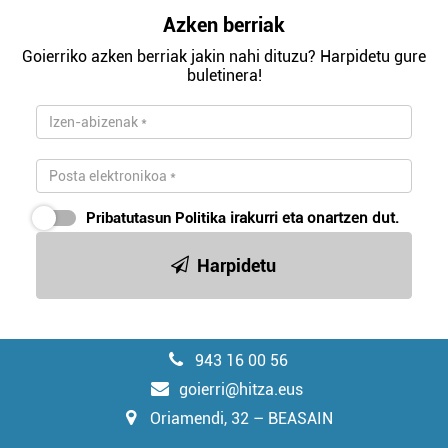
Azken berriak
Goierriko azken berriak jakin nahi dituzu? Harpidetu gure
buletinera!
Pribatutasun Politika
irakurri eta onartzen dut.
Harpidetu
943 16 00 56
goierri@hitza.eus
Oriamendi, 32 – BEASAIN