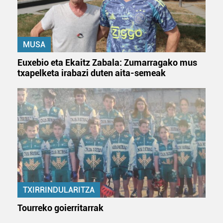
baliatzen gara. Ohar hau onartuz gero, teknologia hori
erabiltzeko baimen esplizitua ematen diguzu.
Gehiago
irakurri
MUSA
Euxebio eta Ekaitz Zabala: Zumarragako mus
txapelketa irabazi duten aita-semeak
TXIRRINDULARITZA
Tourreko goierritarrak