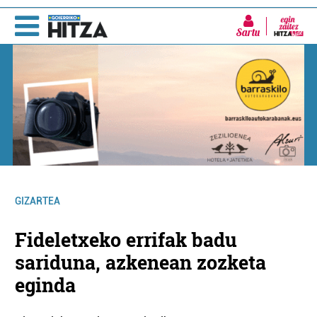
Sartu
GIZARTEA
Fideletxeko errifak badu
sariduna, azkenean zozketa
eginda