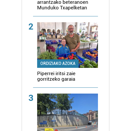
arrantzako beteranoen
Munduko Txapelketan
2
ORDIZIAKO AZOKA
Piperrei iritsi zaie
gorritzeko garaia
3