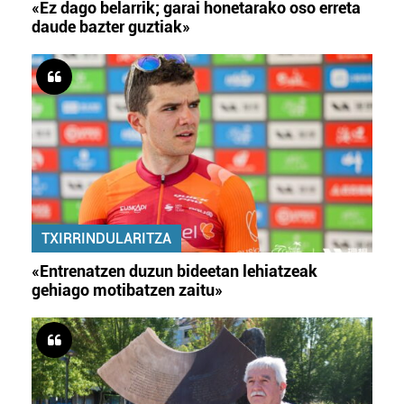
«Ez dago belarrik; garai honetarako oso erreta
daude bazter guztiak»
TXIRRINDULARITZA
«Entrenatzen duzun bideetan lehiatzeak
gehiago motibatzen zaitu»