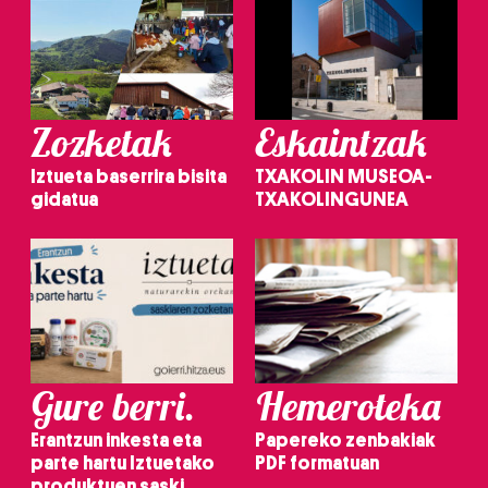
Zozketak
Eskaintzak
Iztueta baserrira bisita
TXAKOLIN MUSEOA-
gidatua
TXAKOLINGUNEA
Gure berri.
Hemeroteka
Erantzun inkesta eta
Papereko zenbakiak
parte hartu Iztuetako
PDF formatuan
produktuen saski