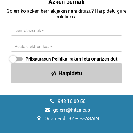
Azken berriak
Goierriko azken berriak jakin nahi dituzu? Harpidetu gure
buletinera!
Pribatutasun Politika
irakurri eta onartzen dut.
Harpidetu
943 16 00 56
goierri@hitza.eus
Oriamendi, 32 – BEASAIN