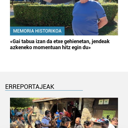
MEMORIA HISTORIKOA
«Gai tabua izan da etxe gehienetan, jendeak
azkeneko momentuan hitz egin du»
ERREPORTAJEAK