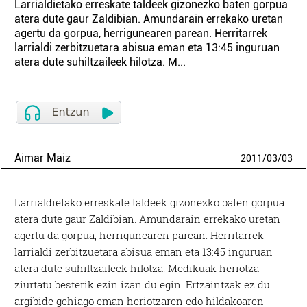
Larrialdietako erreskate taldeek gizonezko baten gorpua
atera dute gaur Zaldibian. Amundarain errekako uretan
agertu da gorpua, herrigunearen parean. Herritarrek
larrialdi zerbitzuetara abisua eman eta 13:45 inguruan
atera dute suhiltzaileek hilotza. M...
Aimar Maiz
2011
/
03
/
03
Larrialdietako erreskate taldeek gizonezko baten gorpua
atera dute gaur Zaldibian. Amundarain errekako uretan
agertu da gorpua, herrigunearen parean. Herritarrek
larrialdi zerbitzuetara abisua eman eta 13:45 inguruan
atera dute suhiltzaileek hilotza. Medikuak heriotza
ziurtatu besterik ezin izan du egin. Ertzaintzak ez du
argibide gehiago eman heriotzaren edo hildakoaren