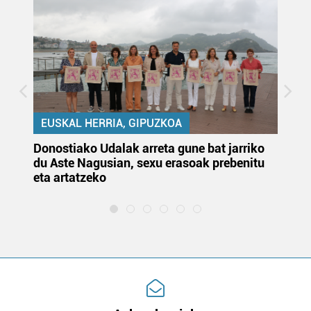
EUSKAL HERRIA, GIPUZKOA
Donostiako Udalak arreta gune bat jarriko
Ur
du Aste Nagusian, sexu erasoak prebenitu
es
eta artatzeko
lu