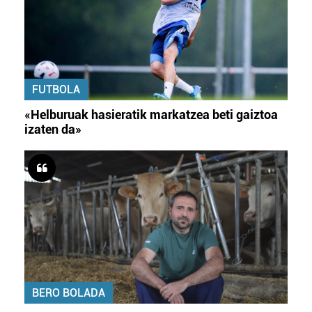
FUTBOLA
«Helburuak hasieratik markatzea beti gaiztoa
izaten da»
BERO BOLADA