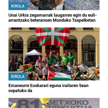
KIROLA
Unai Urkia zegamarrak laugarren egin du euli-
arrantzako beteranoen Munduko Txapelketan
KIROLA
Emaneurre Euskarari eguna irailaren 5ean
ospatuko da