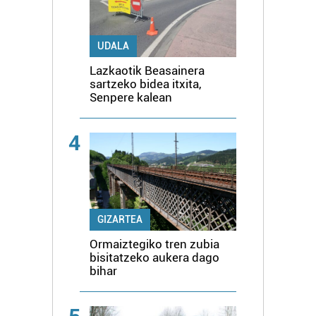
UDALA
Lazkaotik Beasainera
sartzeko bidea itxita,
Senpere kalean
4
GIZARTEA
Ormaiztegiko tren zubia
bisitatzeko aukera dago
bihar