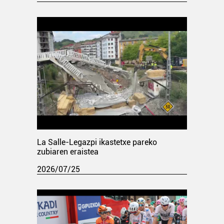
La Salle-Legazpi ikastetxe pareko
zubiaren eraistea
2026/07/25