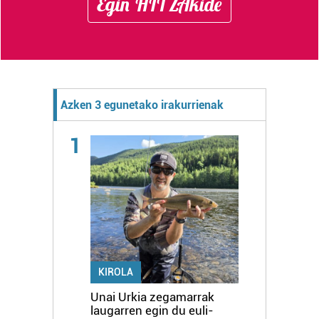
Egin HITZAkide
Azken 3 egunetako irakurrienak
1
KIROLA
Unai Urkia zegamarrak
laugarren egin du euli-