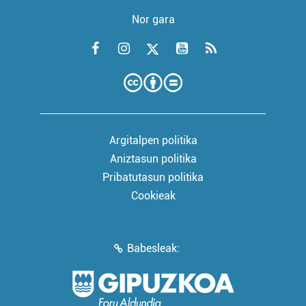
Nor gara
Argitalpen politika
Aniztasun politika
Pribatutasun politika
Cookieak
Babesleak: