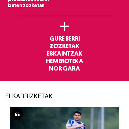
baten zozketan
+
GURE BERRI
ZOZKETAK
ESKAINTZAK
HEMEROTEKA
NOR GARA
ELKARRIZKETAK