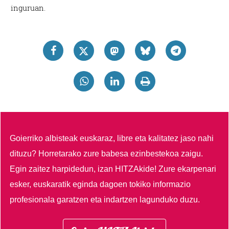
inguruan.
Goierriko albisteak euskaraz, libre eta kalitatez jaso nahi
dituzu?
Horretarako zure babesa ezinbestekoa zaigu.
Egin zaitez harpidedun, izan HITZAkide!
Zure ekarpenari
esker, euskaratik eginda dagoen tokiko informazio
profesionala garatzen eta indartzen lagunduko duzu.