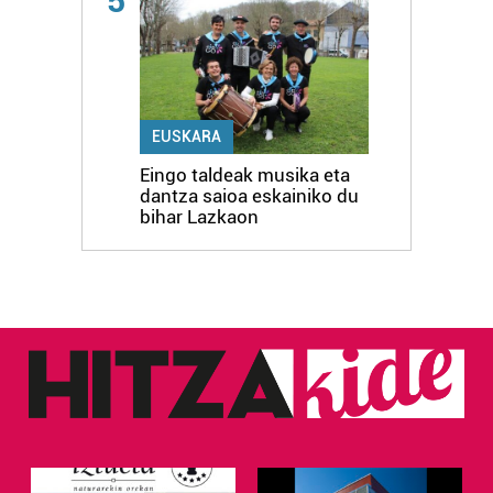
5
EUSKARA
Eingo taldeak musika eta
dantza saioa eskainiko du
bihar Lazkaon