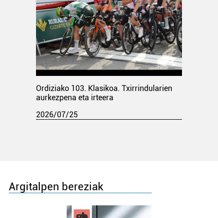
Ordiziako 103. Klasikoa. Txirrindularien
aurkezpena eta irteera
2026/07/25
Argitalpen bereziak