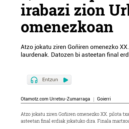
irabazi zion Ur
omenezkoan
Atzo jokatu ziren Goñiren omenezko XX. 
laurdenak. Datozen bi asteetan final erd
Otamotz.com Urretxu-Zumarraga
Goierri
Atzo jokatu ziren Goñiren omenezko XX. pilota tx
asteetan final erdiak jokatuko dira. Finala martx