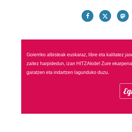
Goierriko albisteak euskaraz, libre eta kalitatez ja
zaitez harpidedun, izan HITZAkide!
Zure ekarpenar
garatzen eta indartzen lagunduko duzu.
Eg