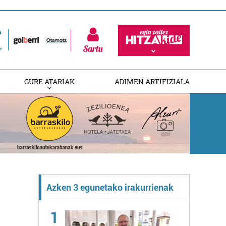
Sartu
GURE ATARIAK
ADIMEN ARTIFIZIALA
Azken 3 egunetako irakurrienak
1