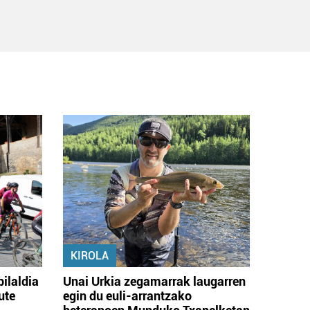
KIROLA
bilaldia
Unai Urkia zegamarrak laugarren
ute
egin du euli-arrantzako