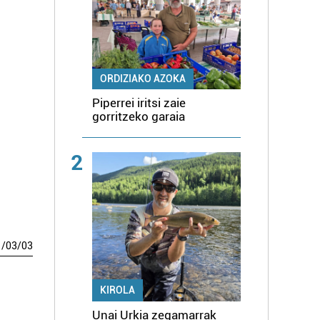
ORDIZIAKO AZOKA
Piperrei iritsi zaie
gorritzeko garaia
2
1
/
03
/
03
KIROLA
Unai Urkia zegamarrak