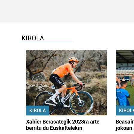
KIROLA
KIROLA
KIROL
Xabier Berasategik 2028ra arte
Beasain
berritu du Euskaltelekin
jokoan