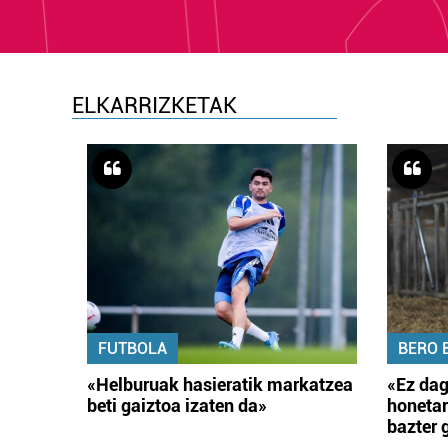
ELKARRIZKETAK
FUTBOLA
BERO 
«Helburuak hasieratik markatzea
«Ez dag
beti gaiztoa izaten da»
honetar
bazter 