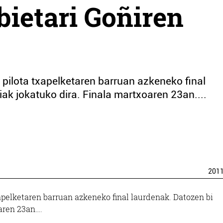
bietari Goñiren
pilota txapelketaren barruan azkeneko final
iak jokatuko dira. Finala martxoaren 23an....
201
apelketaren barruan azkeneko final laurdenak. Datozen bi
oaren 23an….