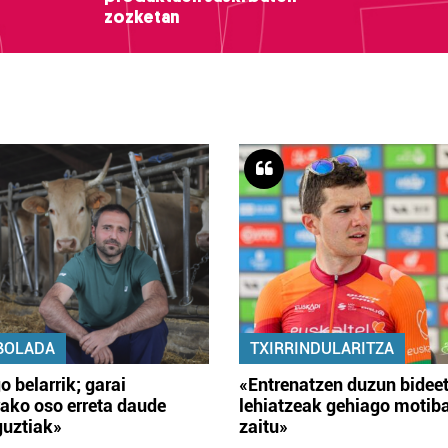
zozketan
BOLADA
TXIRRINDULARITZA
o belarrik; garai
«Entrenatzen duzun bidee
ako oso erreta daude
lehiatzeak gehiago motib
guztiak»
zaitu»