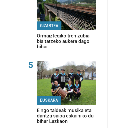
GIZARTEA
Ormaiztegiko tren zubia
bisitatzeko aukera dago
bihar
5
EUSKARA
Eingo taldeak musika eta
dantza saioa eskainiko du
bihar Lazkaon