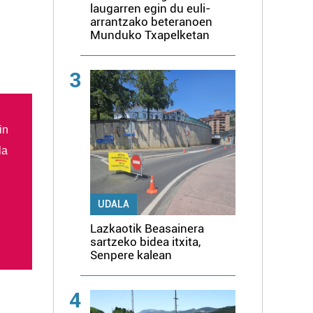
laugarren egin du euli-
arrantzako beteranoen
Munduko Txapelketan
3
in
la
UDALA
Lazkaotik Beasainera
sartzeko bidea itxita,
Senpere kalean
4