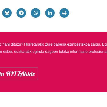
so nahi dituzu?
Horretarako zure babesa ezinbestekoa zaigu. Eg
i esker, euskaratik eginda dagoen tokiko informazio profesiona
in HITZAkide