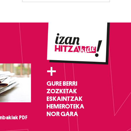
+
GURE BERRI
ZOZKETAK
ESKAINTZAK
HEMEROTEKA
NOR GARA
nbakiak PDF