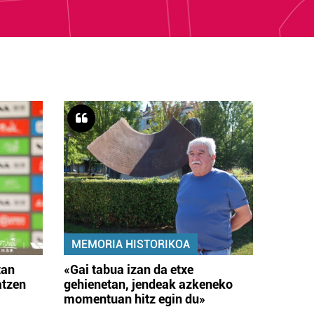
MEMORIA HISTORIKOA
tan
«Gai tabua izan da etxe
atzen
gehienetan, jendeak azkeneko
momentuan hitz egin du»