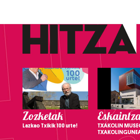
Zozketak
Eskaintz
Lazkao Txikik 100 urte!
TXAKOLIN MUSE
TXAKOLINGUNE