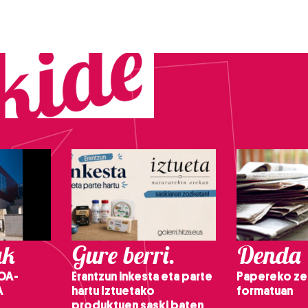
ak
Gure berri.
Denda
OA-
Erantzun inkesta eta parte
Papereko ze
A
hartu Iztuetako
formatuan
produktuen saski baten