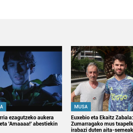
A
MUSA
rria ezagutzeko aukera
Euxebio eta Ekaitz Zabala
 eta 'Amaaaa!' abestiekin
Zumarragako mus txapelk
irabazi duten aita-semea