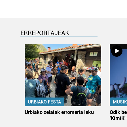
ERREPORTAJEAK
URBIAKO FESTA
MUSIK
Urbiako zelaiak erromeria leku
Odik be
'KimiK'