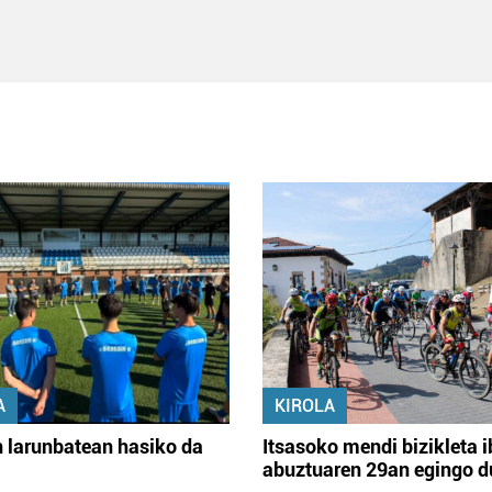
A
KIROLA
 larunbatean hasiko da
Itsasoko mendi bizikleta i
abuztuaren 29an egingo d