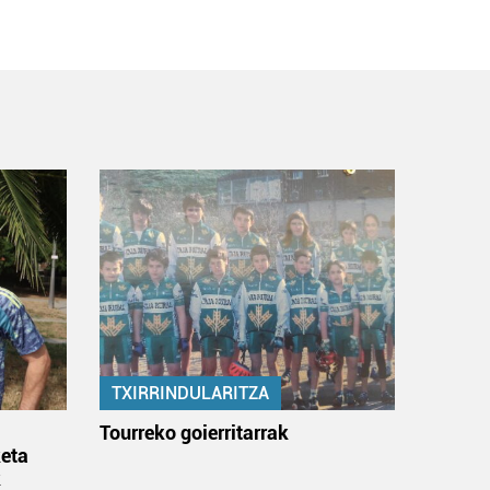
TXIRRINDULARITZA
:
Tourreko goierritarrak
eta
k