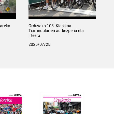
pareko
Ordiziako 103. Klasikoa.
Txirrindularien aurkezpena eta
irteera
2026/07/25