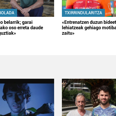
BOLADA
TXIRRINDULARITZA
o belarrik; garai
«Entrenatzen duzun bidee
ako oso erreta daude
lehiatzeak gehiago motib
guztiak»
zaitu»