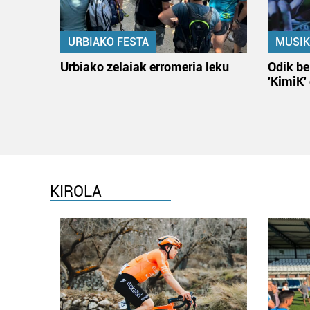
URBIAKO FESTA
MUSIK
Urbiako zelaiak erromeria leku
Odik be
'KimiK'
KIROLA