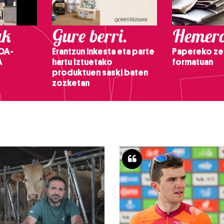
ak
Gure berri.
Hemero
OA-
Erantzun inkesta eta parte
Papereko ze
A
hartu Iztuetako
formatuan
produktuen saski baten
zozketan