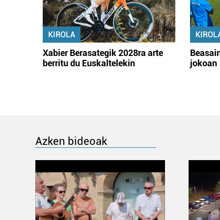
KIROLA
KIROL
Xabier Berasategik 2028ra arte
Beasain
berritu du Euskaltelekin
jokoan
Azken bideoak