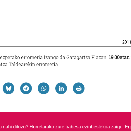
201
bezperako erromeria izango da Garagartza Plazan.
19:00etan
:
tza Taldearekin erromeria.
so nahi dituzu?
Horretarako zure babesa ezinbestekoa zaigu. Eg