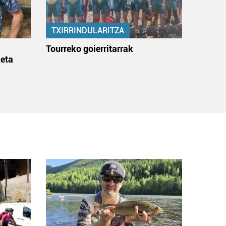
TXIRRINDULARITZA
:
Tourreko goierritarrak
eta
k