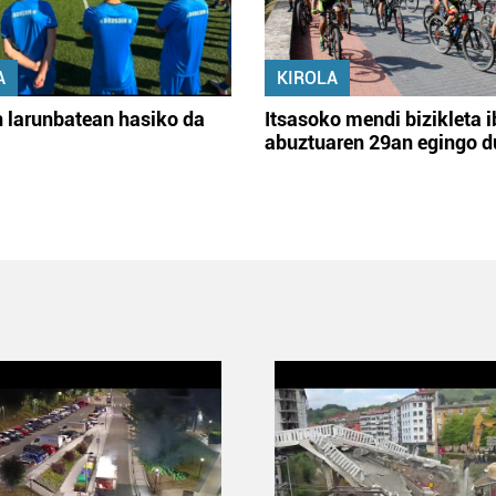
A
KIROLA
 larunbatean hasiko da
Itsasoko mendi bizikleta i
abuztuaren 29an egingo d