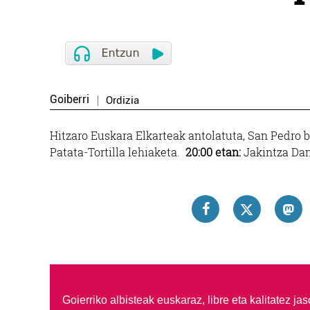
Goiberri
Ordizia
Hitzaro Euskara Elkarteak antolatuta, San Pedro 
Patata-Tortilla lehiaketa.
20:00 etan:
Jakintza Dan
Goierriko albisteak euskaraz, libre eta kalitatez ja