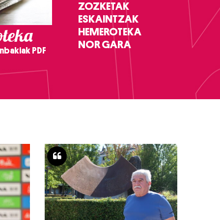
ZOZKETAK
ESKAINTZAK
teka
HEMEROTEKA
NOR GARA
nbakiak PDF