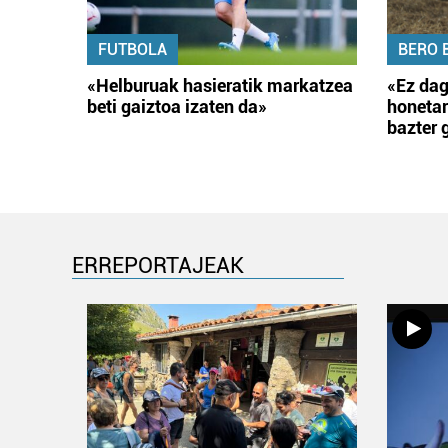
FUTBOLA
BERO 
«Helburuak hasieratik markatzea
«Ez dag
beti gaiztoa izaten da»
honetar
bazter 
ERREPORTAJEAK