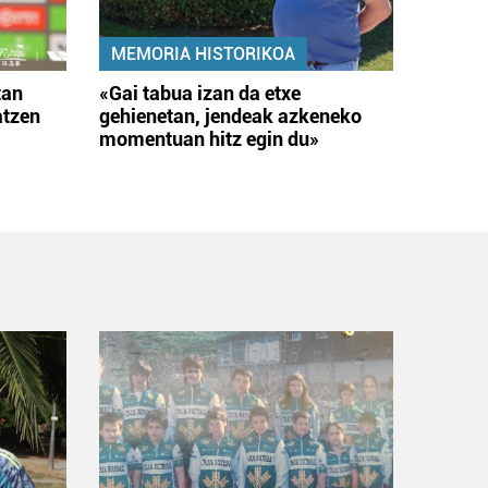
MEMORIA HISTORIKOA
tan
«Gai tabua izan da etxe
atzen
gehienetan, jendeak azkeneko
momentuan hitz egin du»