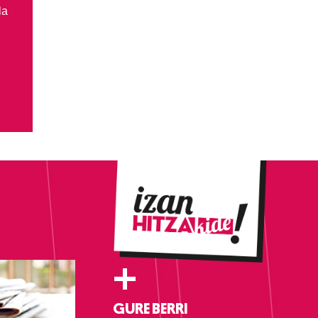
la
+
GURE BERRI