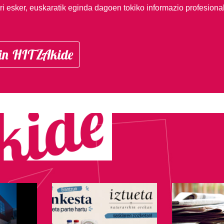
i esker, euskaratik eginda dagoen tokiko informazio profesiona
in HITZAkide