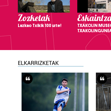
Zozketak
Eskaintz
Lazkao Txikik 100 urte!
TXAKOLIN MUSE
TXAKOLINGUNE
ELKARRIZKETAK