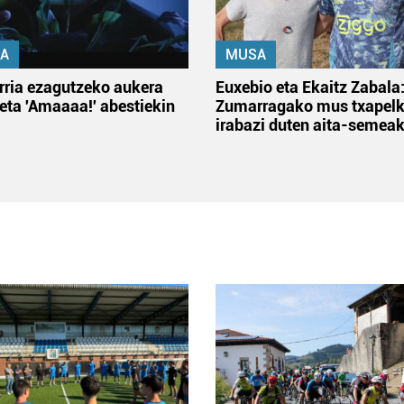
A
MUSA
rria ezagutzeko aukera
Euxebio eta Ekaitz Zabala
 eta 'Amaaaa!' abestiekin
Zumarragako mus txapelk
irabazi duten aita-semea