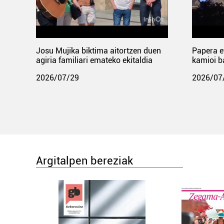
Josu Mujika biktima aitortzen duen
Papera e
agiria familiari emateko ekitaldia
kamioi b
2026/07/29
2026/07
Argitalpen bereziak