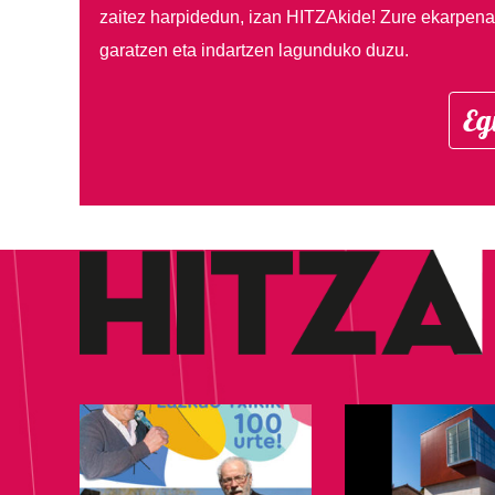
zaitez harpidedun, izan HITZAkide!
Zure ekarpenar
garatzen eta indartzen lagunduko duzu.
Eg