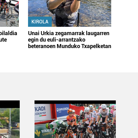
KIROLA
bilaldia
Unai Urkia zegamarrak laugarren
ute
egin du euli-arrantzako
beteranoen Munduko Txapelketan