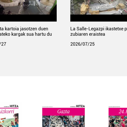
ta kartoia jasotzen duen
La Salle-Legazpi ikastetxe 
ateko kargak sua hartu du
zubiaren eraistea
/27
2026/07/25