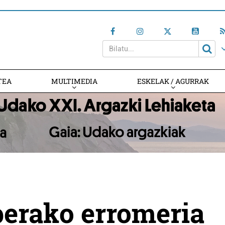
TEA
MULTIMEDIA
ESKELAK / AGURRAK
perako erromeria