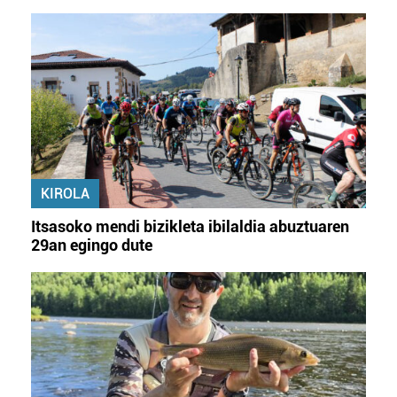
dezakezun ikusteko.
Lortu zure datu pertsonalak prozesatzeko moduari
buruzko informazio gehiago eta ezarri zure lehentasunak
datuen atalean. Edozein unetan alda edo ken dezakezu
zure baimena Cookieen adierazpenean.
Webgune honek cookie propioak eta hirugarrenen cookie-
fitxategiak erabiltzen ditu. Zure esperientzia eta
KIROLA
zerbitzuak hobetzeko asmoz, cookie teknologiaz
baliatzen gara. Ohar hau onartuz gero, teknologia hori
Itsasoko mendi bizikleta ibilaldia abuztuaren
erabiltzeko baimen esplizitua ematen diguzu.
Gehiago
29an egingo dute
irakurri