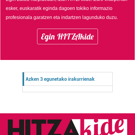
esker, euskaratik eginda dagoen tokiko informazio
profesionala garatzen eta indartzen lagunduko duzu.
Egin HITZAkide
Azken 3 egunetako irakurrienak