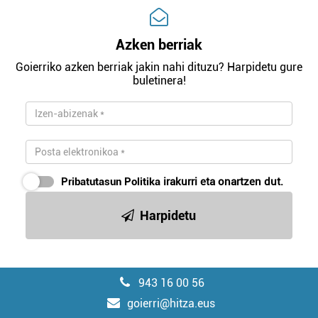
Azken berriak
Goierriko azken berriak jakin nahi dituzu? Harpidetu gure
buletinera!
Pribatutasun Politika
irakurri eta onartzen dut.
Harpidetu
943 16 00 56
goierri@hitza.eus