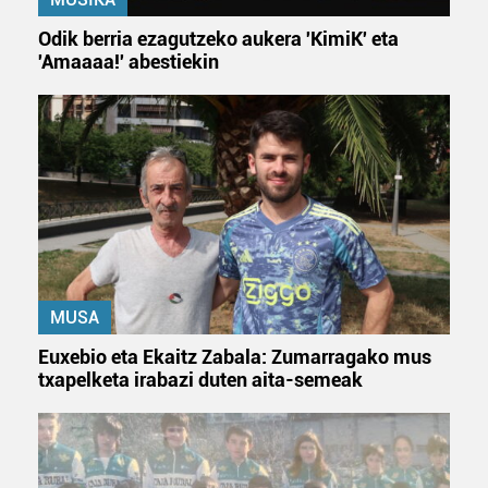
Odik berria ezagutzeko aukera 'KimiK' eta
'Amaaaa!' abestiekin
MUSA
Euxebio eta Ekaitz Zabala: Zumarragako mus
txapelketa irabazi duten aita-semeak