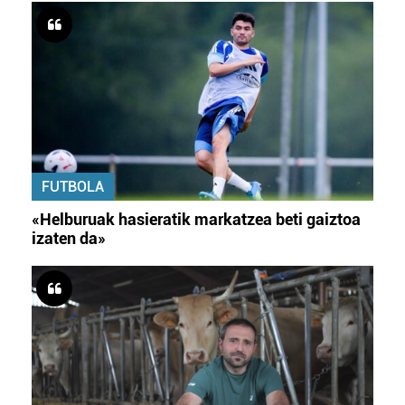
FUTBOLA
«Helburuak hasieratik markatzea beti gaiztoa
izaten da»