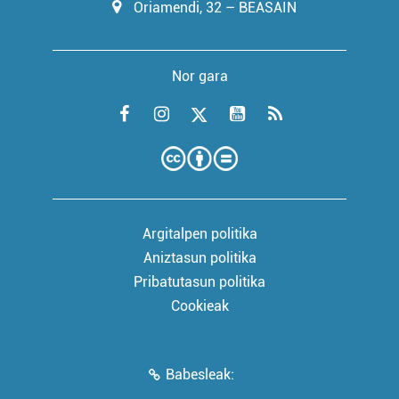
Oriamendi, 32 – BEASAIN
Nor gara
Argitalpen politika
Aniztasun politika
Pribatutasun politika
Cookieak
Babesleak: