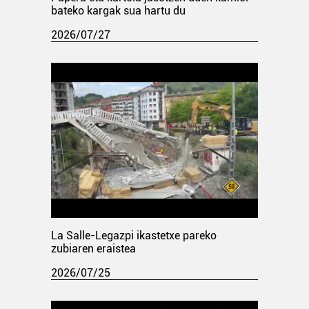
bateko kargak sua hartu du
2026/07/27
La Salle-Legazpi ikastetxe pareko
zubiaren eraistea
2026/07/25