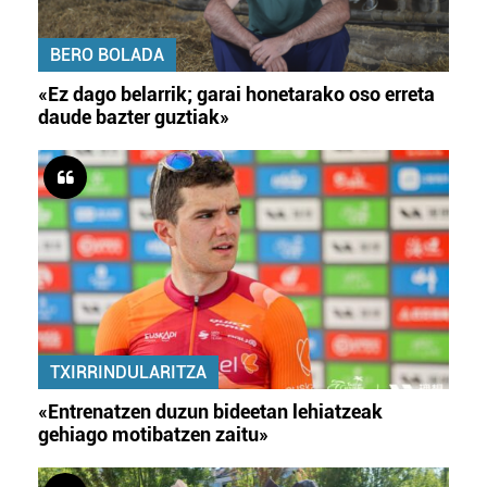
BERO BOLADA
«Ez dago belarrik; garai honetarako oso erreta
daude bazter guztiak»
TXIRRINDULARITZA
«Entrenatzen duzun bideetan lehiatzeak
gehiago motibatzen zaitu»