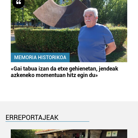
MEMORIA HISTORIKOA
«Gai tabua izan da etxe gehienetan, jendeak
azkeneko momentuan hitz egin du»
ERREPORTAJEAK