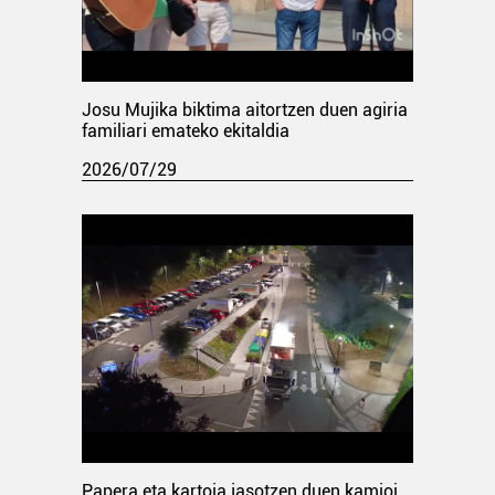
Josu Mujika biktima aitortzen duen agiria
familiari emateko ekitaldia
2026/07/29
Papera eta kartoia jasotzen duen kamioi