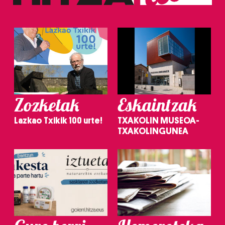
Zozketak
Eskaintzak
Lazkao Txikik 100 urte!
TXAKOLIN MUSEOA-
TXAKOLINGUNEA