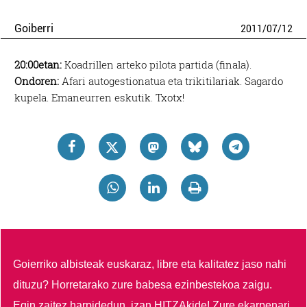
Goiberri
2011
/
07
/
12
20:00etan:
Koadrillen arteko pilota partida (finala).
Ondoren:
Afari autogestionatua eta trikitilariak. Sagardo
kupela. Emaneurren eskutik. Txotx!
Goierriko albisteak euskaraz, libre eta kalitatez jaso nahi
dituzu?
Horretarako zure babesa ezinbestekoa zaigu.
Egin zaitez harpidedun, izan HITZAkide!
Zure ekarpenari