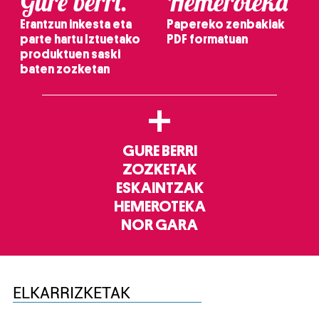
Gure berri.
Hemeroteka
Erantzun inkesta eta
Papereko zenbakiak
parte hartu Iztuetako
PDF formatuan
produktuen saski
baten zozketan
+
GURE BERRI
ZOZKETAK
ESKAINTZAK
HEMEROTEKA
NOR GARA
ELKARRIZKETAK