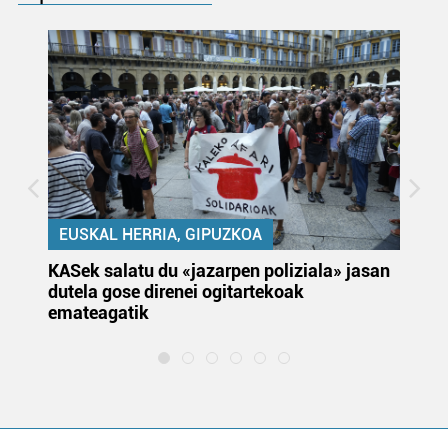
EUSKAL HERRIA, GIPUZKOA
KASek salatu du «jazarpen poliziala» jasan
Pa
dutela gose direnei ogitartekoak
da
emateagatik
«s