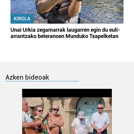
KIROLA
Unai Urkia zegamarrak laugarren egin du euli-
arrantzako beteranoen Munduko Txapelketan
Azken bideoak