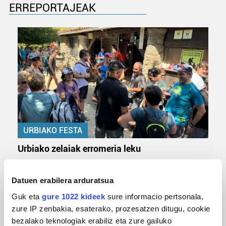
ERREPORTAJEAK
URBIAKO FESTA
Urbiako zelaiak erromeria leku
Datuen erabilera arduratsua
Guk eta
gure 1022 kideek
sure informacio pertsonala,
zure IP zenbakia, esaterako, prozesatzen ditugu, cookie
bezalako teknologiak erabiliz eta zure gailuko