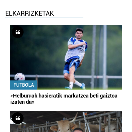
ELKARRIZKETAK
FUTBOLA
«Helburuak hasieratik markatzea beti gaiztoa
izaten da»