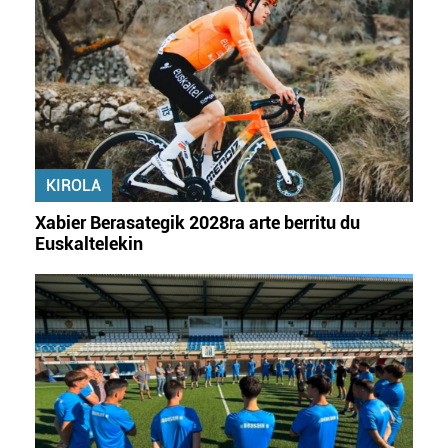
fitxategiak erabiltzen ditu. Zure esperientzia eta
zerbitzuak hobetzeko asmoz, cookie teknologiaz
baliatzen gara. Ohar hau onartuz gero, teknologia hori
erabiltzeko baimen esplizitua ematen diguzu.
Gehiago
irakurri
KIROLA
Xabier Berasategik 2028ra arte berritu du
Euskaltelekin