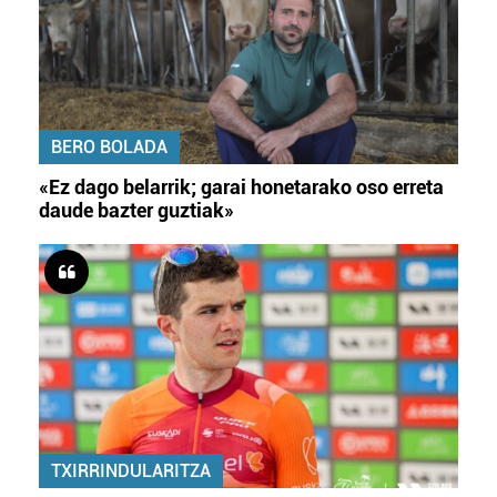
BERO BOLADA
«Ez dago belarrik; garai honetarako oso erreta
daude bazter guztiak»
TXIRRINDULARITZA