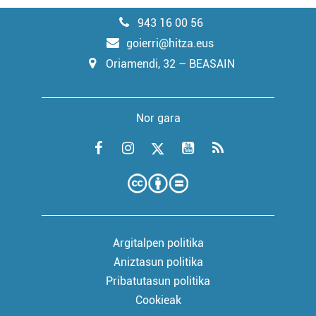
943 16 00 56
goierri@hitza.eus
Oriamendi, 32 – BEASAIN
Nor gara
Argitalpen politika
Aniztasun politika
Pribatutasun politika
Cookieak