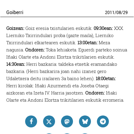
Goiberri
2011
/
08
/
29
Goizean:
Goiz eresia txistularien eskutik.
09:30ean:
XXX.
Lierniko Txirrindulari proba (gazte maila), Lierniko
Txirrindulari elkartearen eskutik.
13:00etan:
Meza
nagusia.
Ondoren:
Toka lehiaketa. Eguerdi parteko soinua
Iñaki Olarte eta Andoni Elortza trikitilarien eskutik.
14:30ean:
Herri bazkaria: taldeka etxetik eramandako
bazkaria. (Herri bazkarira joan nahi izanez gero
Udaletxera deitu irailaren 3a baino lehen).
18:00etan:
Herri kirolak: Iñaki Azurmendi eta Joseba Otaegi
aizkoran eta Izeta IV. Harria jasotzen.
Ondoren:
Iñaki
Olarte eta Andoni Elortza trikitilarien eskutik erromeria.