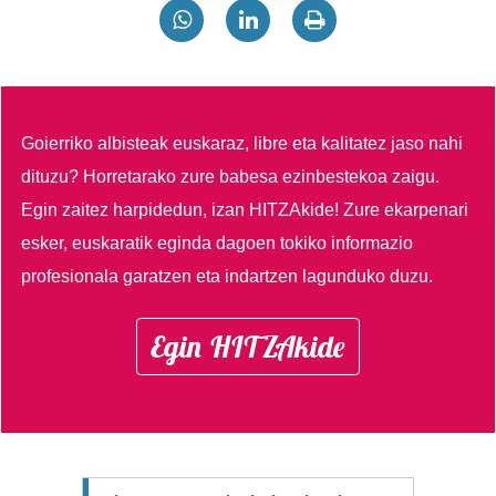
Goierriko albisteak euskaraz, libre eta kalitatez jaso nahi
dituzu?
Horretarako zure babesa ezinbestekoa zaigu.
Egin zaitez harpidedun, izan HITZAkide!
Zure ekarpenari
esker, euskaratik eginda dagoen tokiko informazio
profesionala garatzen eta indartzen lagunduko duzu.
Egin HITZAkide