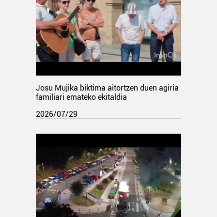
Josu Mujika biktima aitortzen duen agiria
familiari emateko ekitaldia
2026/07/29