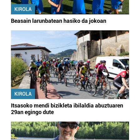
KIROLA
Beasain larunbatean hasiko da jokoan
KIROLA
Itsasoko mendi bizikleta ibilaldia abuztuaren
29an egingo dute