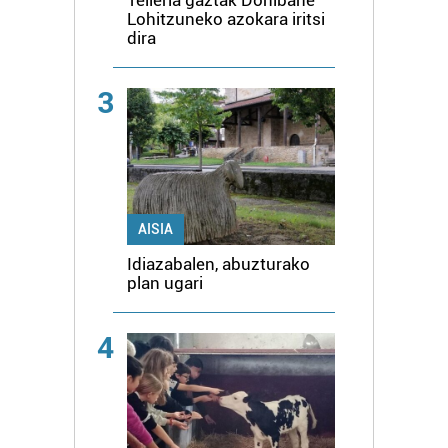
Telleria gaztak Donibane
Lohitzuneko azokara iritsi
dira
3
AISIA
Idiazabalen, abuzturako
plan ugari
4