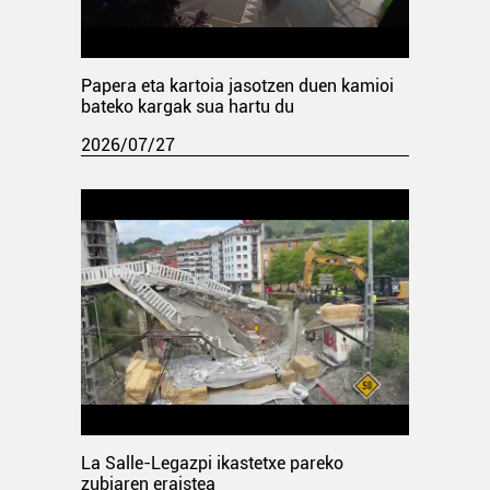
Papera eta kartoia jasotzen duen kamioi
bateko kargak sua hartu du
2026/07/27
La Salle-Legazpi ikastetxe pareko
zubiaren eraistea