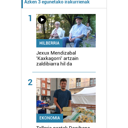
Azken 3 egunetako irakurrienak
1
HILBERRIA
Jexux Mendizabal
'Kaxkagorri' artzain
zaldibiarra hil da
2
EKONOMIA