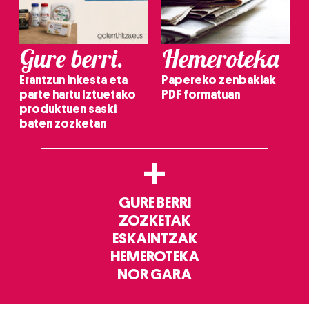
Gure berri.
Hemeroteka
Erantzun inkesta eta
Papereko zenbakiak
parte hartu Iztuetako
PDF formatuan
produktuen saski
baten zozketan
+
GURE BERRI
ZOZKETAK
ESKAINTZAK
HEMEROTEKA
NOR GARA