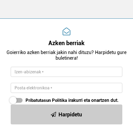
Azken berriak
Goierriko azken berriak jakin nahi dituzu? Harpidetu gure
buletinera!
Pribatutasun Politika
irakurri eta onartzen dut.
Harpidetu