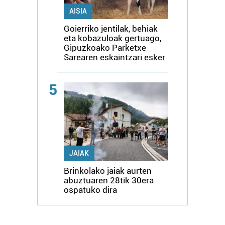
AISIA
Goierriko jentilak, behiak
eta kobazuloak gertuago,
Gipuzkoako Parketxe
Sarearen eskaintzari esker
5
JAIAK
Brinkolako jaiak aurten
abuztuaren 28tik 30era
ospatuko dira