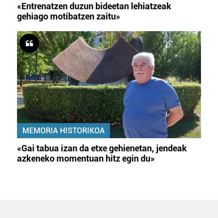
«Entrenatzen duzun bideetan lehiatzeak
gehiago motibatzen zaitu»
MEMORIA HISTORIKOA
«Gai tabua izan da etxe gehienetan, jendeak
azkeneko momentuan hitz egin du»