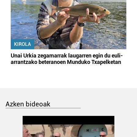
KIROLA
Unai Urkia zegamarrak laugarren egin du euli-
arrantzako beteranoen Munduko Txapelketan
Azken bideoak