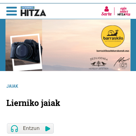
Sartu
JAIAK
Lierniko jaiak