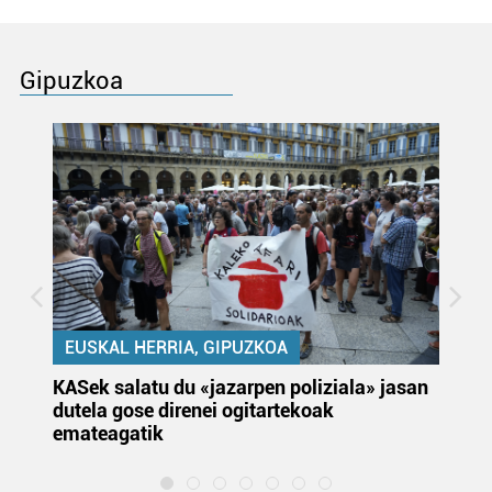
Gipuzkoa
EUSKAL HERRIA, GIPUZKOA
KASek salatu du «jazarpen poliziala» jasan
Pa
dutela gose direnei ogitartekoak
da
emateagatik
«s