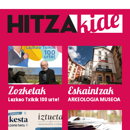
Zozketak
Eskaintzak
Lazkao Txikik 100 urte!
ARKEOLOGIA MUSEOA