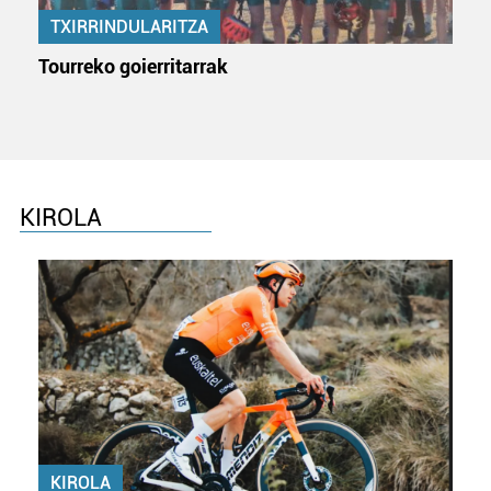
TXIRRINDULARITZA
Tourreko goierritarrak
KIROLA
KIROLA