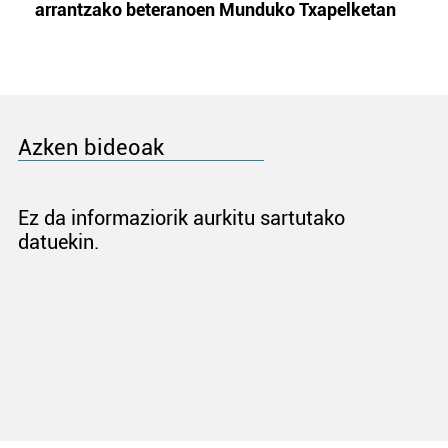
arrantzako beteranoen Munduko Txapelketan
Azken bideoak
Ez da informaziorik aurkitu sartutako
datuekin.