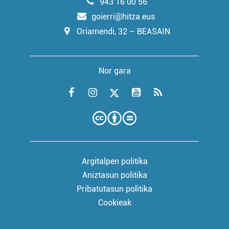
943 16 00 56
goierri@hitza.eus
Oriamendi, 32 – BEASAIN
Nor gara
Argitalpen politika
Aniztasun politika
Pribatutasun politika
Cookieak