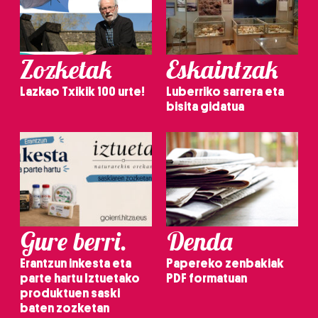
Zozketak
Eskaintzak
Lazkao Txikik 100 urte!
Luberriko sarrera eta
bisita gidatua
Gure berri.
Denda
Erantzun inkesta eta
Papereko zenbakiak
parte hartu Iztuetako
PDF formatuan
produktuen saski
baten zozketan