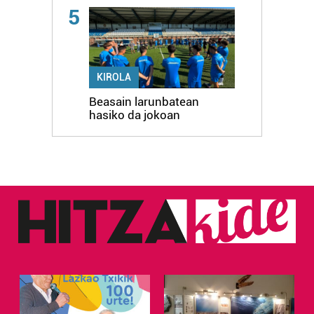
5
KIROLA
Beasain larunbatean
hasiko da jokoan