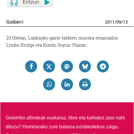
Goiberri
2011
/
09
/
13
23:00etan, Lazkaoko gazte taldeen musika emanaldia:
Limbo Bridge eta Konbo Soyuz. Plazan.
Goierriko albisteak euskaraz, libre eta kalitatez jaso nahi
dituzu?
Horretarako zure babesa ezinbestekoa zaigu.