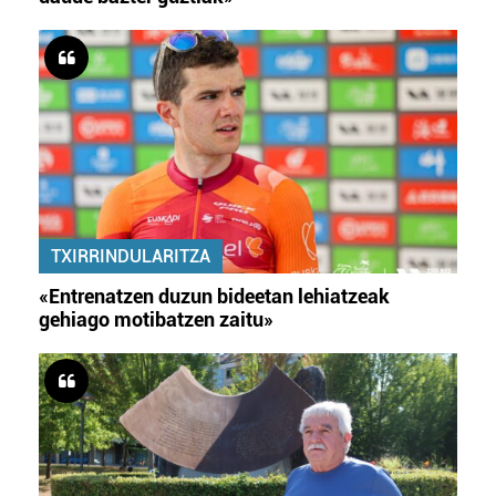
TXIRRINDULARITZA
«Entrenatzen duzun bideetan lehiatzeak
gehiago motibatzen zaitu»