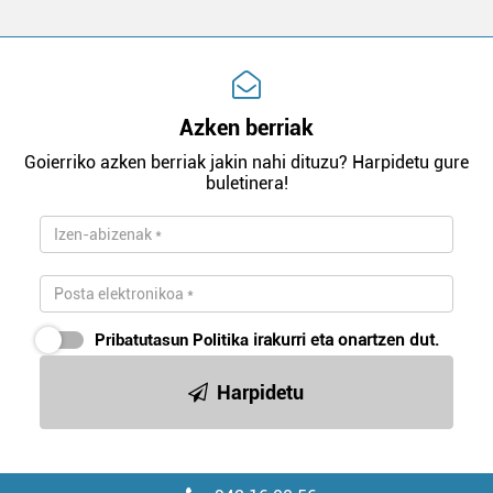
Azken berriak
Goierriko azken berriak jakin nahi dituzu? Harpidetu gure
buletinera!
Pribatutasun Politika
irakurri eta onartzen dut.
Harpidetu