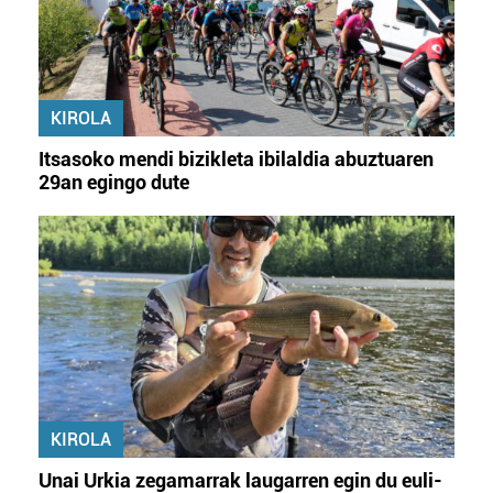
KIROLA
Itsasoko mendi bizikleta ibilaldia abuztuaren
29an egingo dute
KIROLA
Unai Urkia zegamarrak laugarren egin du euli-