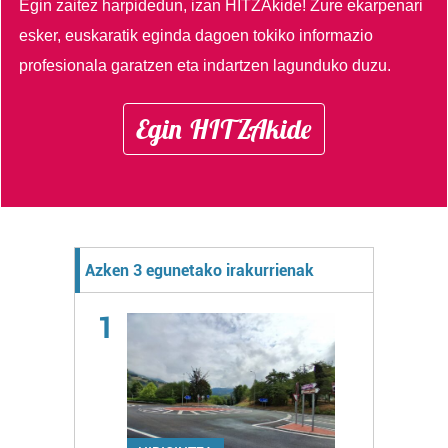
Egin zaitez harpidedun, izan HITZAkide!
Zure ekarpenari
esker, euskaratik eginda dagoen tokiko informazio
profesionala garatzen eta indartzen lagunduko duzu.
Egin HITZAkide
Azken 3 egunetako irakurrienak
1