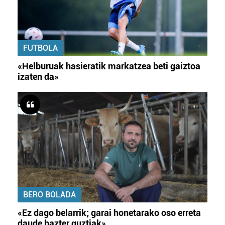
FUTBOLA
«Helburuak hasieratik markatzea beti gaiztoa
izaten da»
BERO BOLADA
«Ez dago belarrik; garai honetarako oso erreta
daude bazter guztiak»