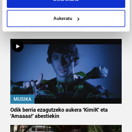
location which can be accurate to within several
meters
Aukeratu
URBIAKO FESTA
Identify your device by actively scanning it for
specific characteristics (fingerprinting)
Urbiako zelaiak erromeria leku
Find out more about how your personal data is processed
and set your preferences in the
details section
.
Guk eta gure bazkideek zure datu pertsonalak
prozesatzen ditugu, zure IP zenbakia, besteak beste,
teknologia erabiliz, cookieak adibidez, iragarki eta eduki
pertsonalizatuak eskaintzeko, iragarkiak eta edukia
neurtzeko, jendeari buruzko informazioa biltzeko eta
produktuak garatzeko. Zure datuak nork eta zertarako
erabiltzen dituen hauta dezakezu.
MUSIKA
Odik berria ezagutzeko aukera 'KimiK' eta
Bazkide batzuek ez dizute baimenik eskatzen, eta beren
'Amaaaa!' abestiekin
interes komertzial legitimoetan babesten dira. Ikusi gure
bazkideen zerrenda, beren ustez zein helburutarako