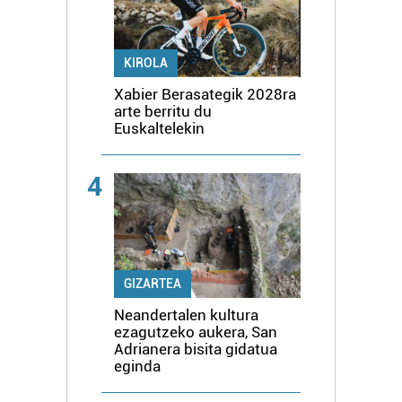
KIROLA
Xabier Berasategik 2028ra
arte berritu du
Euskaltelekin
4
GIZARTEA
Neandertalen kultura
ezagutzeko aukera, San
Adrianera bisita gidatua
eginda