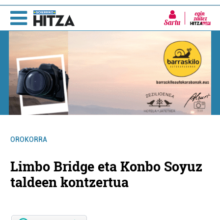
Sartu
OROKORRA
Limbo Bridge eta Konbo Soyuz
taldeen kontzertua