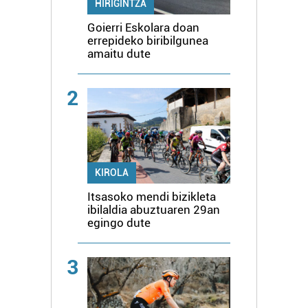
HIRIGINTZA
Goierri Eskolara doan
errepideko biribilgunea
amaitu dute
2
KIROLA
Itsasoko mendi bizikleta
ibilaldia abuztuaren 29an
egingo dute
3