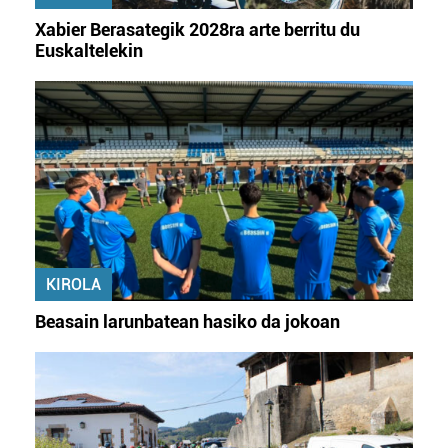
Xabier Berasategik 2028ra arte berritu du
Euskaltelekin
KIROLA
Beasain larunbatean hasiko da jokoan