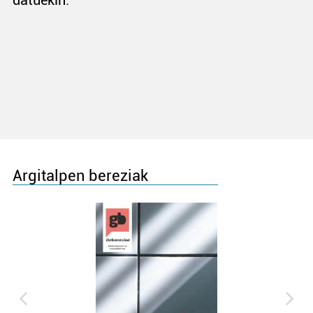
datuekin.
Argitalpen bereziak