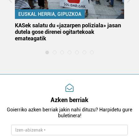
EUSKAL HERRIA, GIPUZKOA
KASek salatu du «jazarpen poliziala» jasan
Pa
dutela gose direnei ogitartekoak
da
emateagatik
«s
Azken berriak
Goierriko azken berriak jakin nahi dituzu? Harpidetu gure
buletinera!