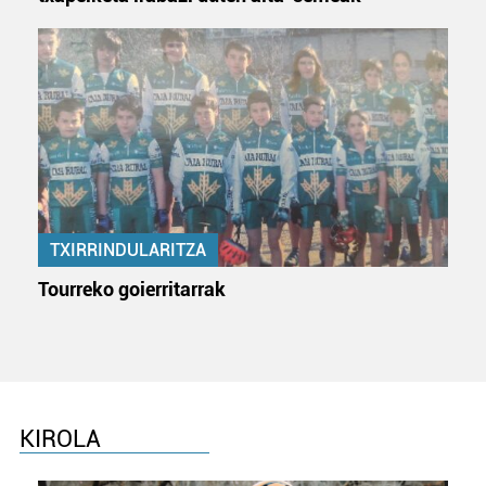
TXIRRINDULARITZA
Tourreko goierritarrak
KIROLA