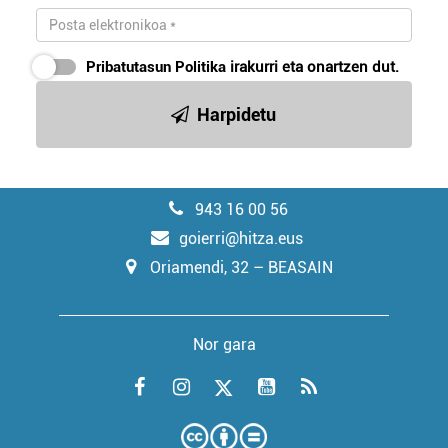
Pribatutasun Politika
irakurri eta onartzen dut.
Harpidetu
943 16 00 56
goierri@hitza.eus
Oriamendi, 32 – BEASAIN
Nor gara