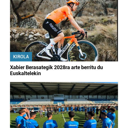
KIROLA
Xabier Berasategik 2028ra arte berritu du
Euskaltelekin