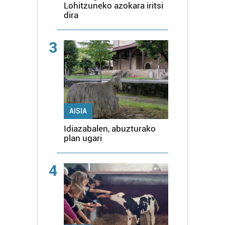
Lohitzuneko azokara iritsi
dira
3
AISIA
Idiazabalen, abuzturako
plan ugari
4