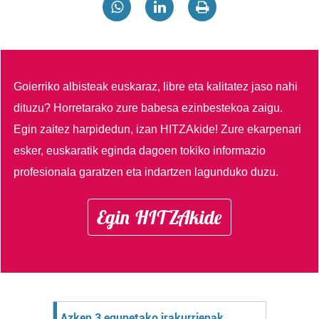
Goierriko albisteak euskaraz, libre eta kalitatez jaso nahi
dituzu?
Horretarako zure babesa ezinbestekoa zaigu.
Egin zaitez harpidedun, izan HITZAkide!
Zure ekarpenari
esker, euskaratik eginda dagoen tokiko informazio
profesionala garatzen eta indartzen lagunduko duzu.
Egin HITZAkide
Azken 3 egunetako irakurrienak