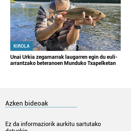
KIROLA
Unai Urkia zegamarrak laugarren egin du euli-
arrantzako beteranoen Munduko Txapelketan
Azken bideoak
Ez da informaziorik aurkitu sartutako