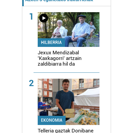
1
HILBERRIA
Jexux Mendizabal
'Kaxkagorri' artzain
zaldibiarra hil da
2
EKONOMIA
Telleria gaztak Donibane