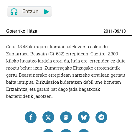
Goierriko Hitza
2011
/
09
/
13
Gaur, 13:45ak inguru, kamioi batek zama galdu du
Zumarraga-Beasain (Gi-632) errepidean. Guztira, 2.300
kiloko hagatxo fardela erori da, hala ere, errepidea ez dute
moztu behar izan; Zumarragako Eitzagako errotondatik
gertu, Beasainerako errepidean sartzeko errailean gertatu
baita istripua. Zirkulazioa bideratzen dabil une honetan
Ertzaintza, eta garabi bat dago jada hagatxoak
bazterbidetik jasotzen.