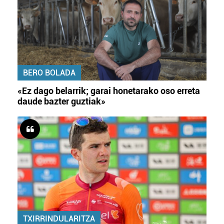
BERO BOLADA
«Ez dago belarrik; garai honetarako oso erreta
daude bazter guztiak»
TXIRRINDULARITZA