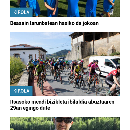
KIROLA
Beasain larunbatean hasiko da jokoan
KIROLA
Itsasoko mendi bizikleta ibilaldia abuztuaren
29an egingo dute