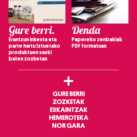
Gure berri.
Denda
Erantzun inkesta eta
Papereko zenbakiak
parte hartu Iztuetako
PDF formatuan
produktuen saski
baten zozketan
+
GURE BERRI
ZOZKETAK
ESKAINTZAK
HEMEROTEKA
NOR GARA