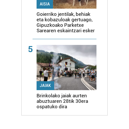
AISIA
Goierriko jentilak, behiak
eta kobazuloak gertuago,
Gipuzkoako Parketxe
Sarearen eskaintzari esker
5
JAIAK
Brinkolako jaiak aurten
abuztuaren 28tik 30era
ospatuko dira