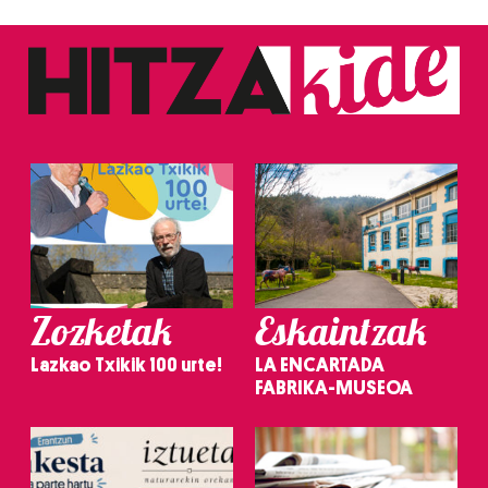
Zozketak
Eskaintzak
Lazkao Txikik 100 urte!
LA ENCARTADA
FABRIKA-MUSEOA