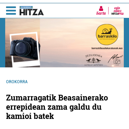
Sartu
OROKORRA
Zumarragatik Beasainerako
errepidean zama galdu du
kamioi batek