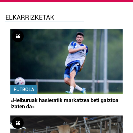
ELKARRIZKETAK
FUTBOLA
«Helburuak hasieratik markatzea beti gaiztoa
izaten da»