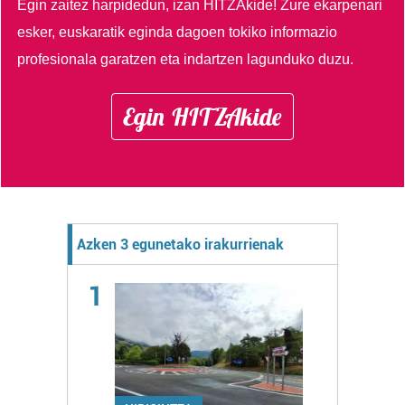
Egin zaitez harpidedun, izan HITZAkide!
Zure ekarpenari
esker, euskaratik eginda dagoen tokiko informazio
profesionala garatzen eta indartzen lagunduko duzu.
Egin HITZAkide
Azken 3 egunetako irakurrienak
1