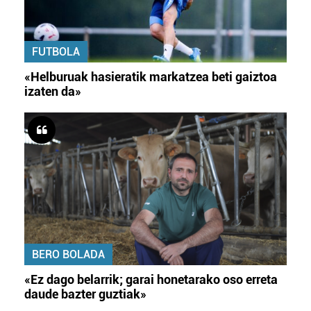
FUTBOLA
«Helburuak hasieratik markatzea beti gaiztoa
izaten da»
BERO BOLADA
«Ez dago belarrik; garai honetarako oso erreta
daude bazter guztiak»