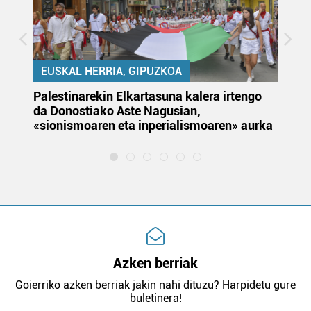
EUSKAL HERRIA, GIPUZKOA
Palestinarekin Elkartasuna kalera irtengo
Do
da Donostiako Aste Nagusian,
du
«sionismoaren eta inperialismoaren» aurka
et
Azken berriak
Goierriko azken berriak jakin nahi dituzu? Harpidetu gure
buletinera!