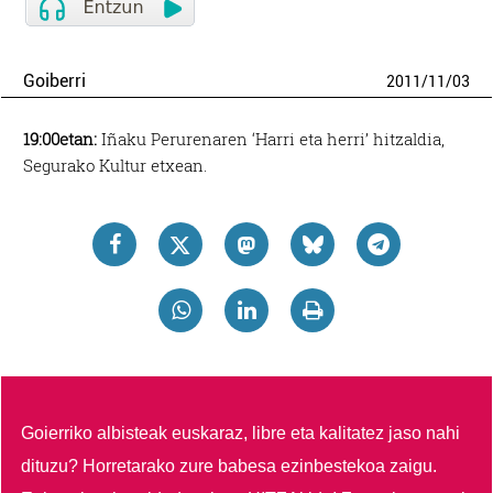
Goiberri
2011
/
11
/
03
19:00etan:
Iñaku Perurenaren ‘Harri eta herri’ hitzaldia,
Segurako Kultur etxean.
Goierriko albisteak euskaraz, libre eta kalitatez jaso nahi
dituzu?
Horretarako zure babesa ezinbestekoa zaigu.