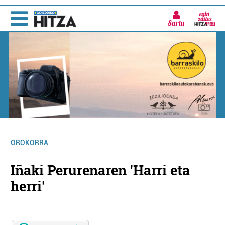
Sartu
OROKORRA
Iñaki Perurenaren 'Harri eta
herri'