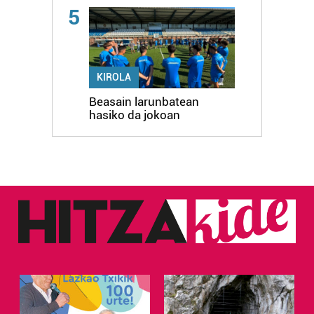
5
KIROLA
Beasain larunbatean
hasiko da jokoan