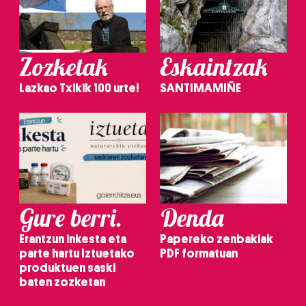
Zozketak
Eskaintzak
Lazkao Txikik 100 urte!
SANTIMAMIÑE
Gure berri.
Denda
Erantzun inkesta eta
Papereko zenbakiak
parte hartu Iztuetako
PDF formatuan
produktuen saski
baten zozketan