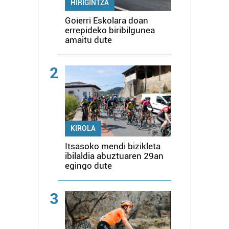
HIRIGINTZA
Goierri Eskolara doan
errepideko biribilgunea
amaitu dute
2
KIROLA
Itsasoko mendi bizikleta
ibilaldia abuztuaren 29an
egingo dute
3