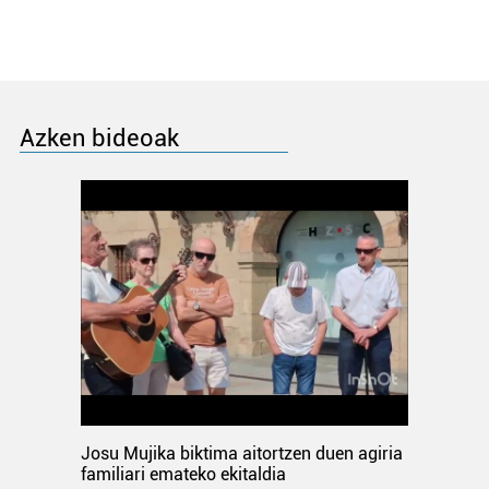
Azken bideoak
Josu Mujika biktima aitortzen duen agiria
familiari emateko ekitaldia