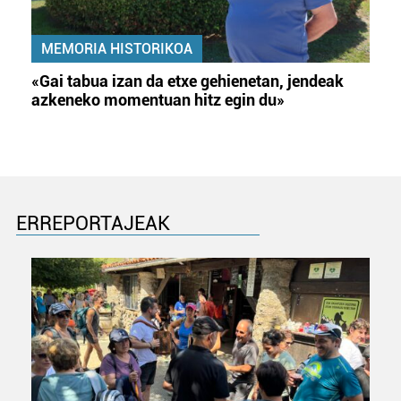
MEMORIA HISTORIKOA
«Gai tabua izan da etxe gehienetan, jendeak
azkeneko momentuan hitz egin du»
ERREPORTAJEAK