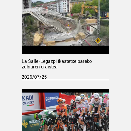
La Salle-Legazpi ikastetxe pareko
zubiaren eraistea
2026/07/25