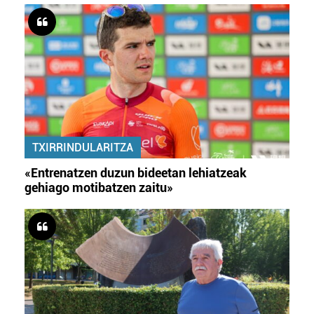
TXIRRINDULARITZA
«Entrenatzen duzun bideetan lehiatzeak
gehiago motibatzen zaitu»