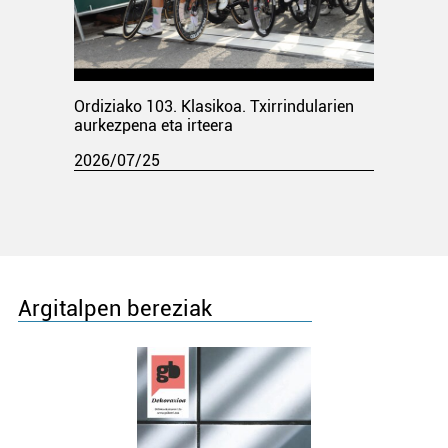
Ordiziako 103. Klasikoa. Txirrindularien
aurkezpena eta irteera
2026/07/25
Argitalpen bereziak