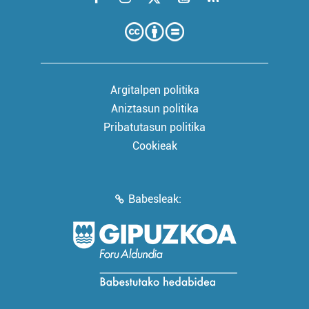
Argitalpen politika
Aniztasun politika
Pribatutasun politika
Cookieak
Babesleak: