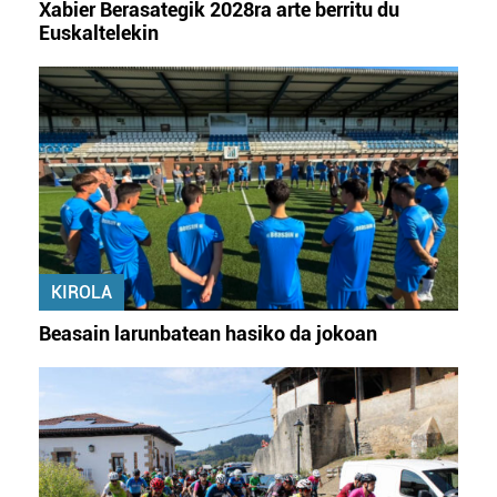
irakurri
Xabier Berasategik 2028ra arte berritu du
Euskaltelekin
KIROLA
Beasain larunbatean hasiko da jokoan