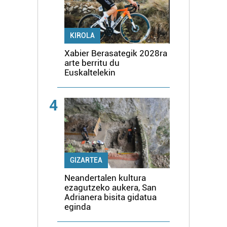
KIROLA
Xabier Berasategik 2028ra
arte berritu du
Euskaltelekin
4
GIZARTEA
Neandertalen kultura
ezagutzeko aukera, San
Adrianera bisita gidatua
eginda