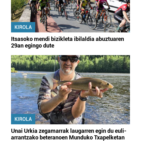
KIROLA
Itsasoko mendi bizikleta ibilaldia abuztuaren
29an egingo dute
KIROLA
Unai Urkia zegamarrak laugarren egin du euli-
arrantzako beteranoen Munduko Txapelketan