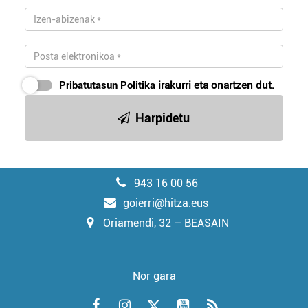
Pribatutasun Politika
irakurri eta onartzen dut.
Harpidetu
943 16 00 56
goierri@hitza.eus
Oriamendi, 32 – BEASAIN
Nor gara