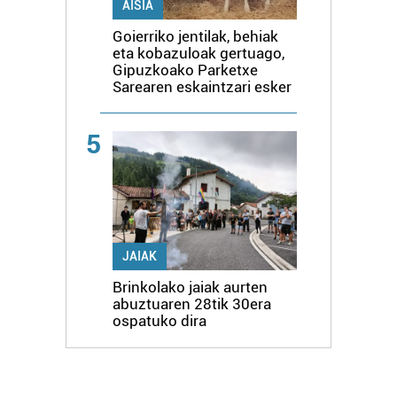
AISIA
Goierriko jentilak, behiak
eta kobazuloak gertuago,
Gipuzkoako Parketxe
Sarearen eskaintzari esker
5
JAIAK
Brinkolako jaiak aurten
abuztuaren 28tik 30era
ospatuko dira