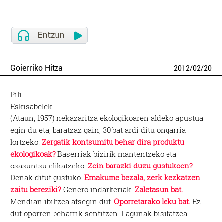
Goierriko Hitza
2012
/
02
/
20
Pili
Eskisabelek
(Ataun, 1957) nekazaritza ekologikoaren aldeko apustua
egin du eta, baratzaz gain, 30 bat ardi ditu ongarria
lortzeko.
Zergatik kontsumitu behar dira produktu
ekologikoak?
Baserriak bizirik mantentzeko eta
osasuntsu elikatzeko.
Zein barazki duzu gustukoen?
Denak ditut gustuko.
Emakume bezala, zerk kezkatzen
zaitu bereziki?
Genero indarkeriak.
Zaletasun bat.
Mendian ibiltzea atsegin dut.
Oporretarako leku bat.
Ez
dut oporren beharrik sentitzen. Lagunak bisitatzea