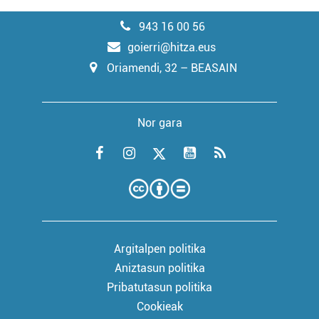
943 16 00 56
goierri@hitza.eus
Oriamendi, 32 – BEASAIN
Nor gara
Argitalpen politika
Aniztasun politika
Pribatutasun politika
Cookieak