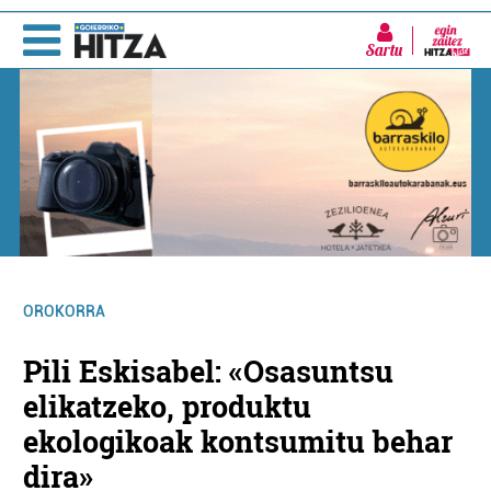
Sartu
OROKORRA
Pili Eskisabel: «Osasuntsu
elikatzeko, produktu
ekologikoak kontsumitu behar
dira»