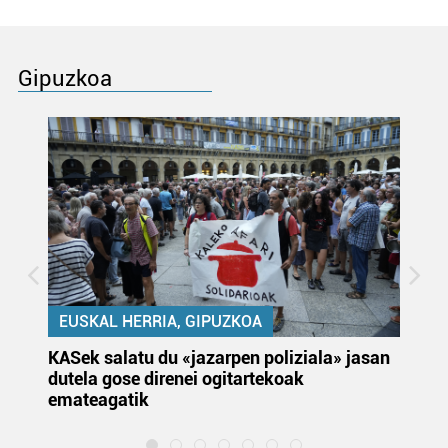
Gipuzkoa
EUSKAL HERRIA, GIPUZKOA
KASek salatu du «jazarpen poliziala» jasan
Pa
dutela gose direnei ogitartekoak
da
emateagatik
«s