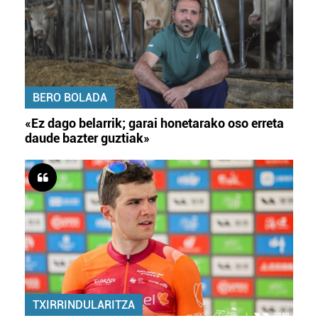
BERO BOLADA
«Ez dago belarrik; garai honetarako oso erreta
daude bazter guztiak»
TXIRRINDULARITZA