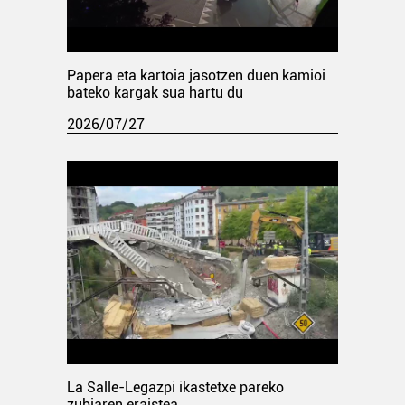
Papera eta kartoia jasotzen duen kamioi
bateko kargak sua hartu du
2026/07/27
La Salle-Legazpi ikastetxe pareko
zubiaren eraistea