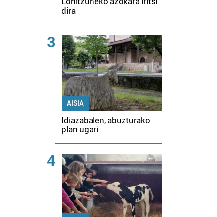
Lohitzuneko azokara iritsi
dira
3
AISIA
Idiazabalen, abuzturako
plan ugari
4