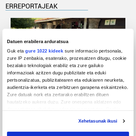
ERREPORTAJEAK
Datuen erabilera arduratsua
Guk eta
gure 1022 kideek
sure informacio pertsonala,
zure IP zenbakia, esaterako, prozesatzen ditugu, cookie
bezalako teknologiak erabiliz eta zure gailuko
informazioak azitzen dugu publizitate eta eduki
URBIAKO FESTA
pertsonalizatua, publizitatearen eta edukiaren neurketa,
audientzia-ikerketa eta zerbitzuen garapena eskaintzeko.
Urbiako zelaiak erromeria leku
Zure datuak nork eta zertarako erabiltzen dituen
hautatzeko aukera duzu. Zure onespena aldatzen edo
deuseztatzen ahal duzu edozein momentutan, Cookie
deklaraziotik edo Privacy triggerean klikatuz.
Xehetasunak ikusi
If you allow, we would also like to: