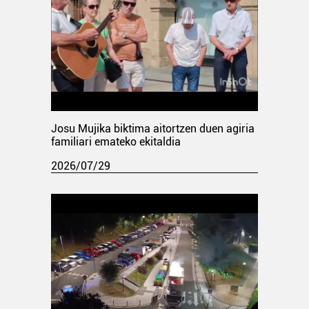
Josu Mujika biktima aitortzen duen agiria
familiari emateko ekitaldia
2026/07/29