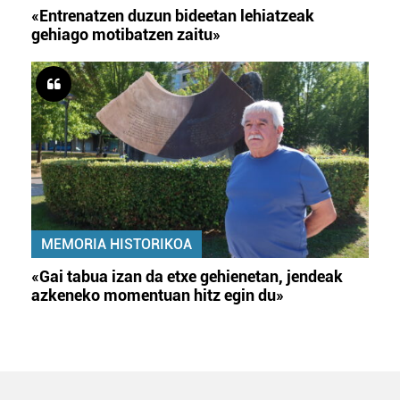
«Entrenatzen duzun bideetan lehiatzeak
gehiago motibatzen zaitu»
MEMORIA HISTORIKOA
«Gai tabua izan da etxe gehienetan, jendeak
azkeneko momentuan hitz egin du»