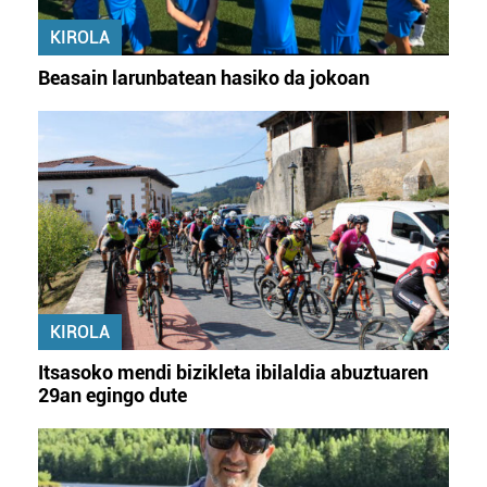
KIROLA
Beasain larunbatean hasiko da jokoan
KIROLA
Itsasoko mendi bizikleta ibilaldia abuztuaren
29an egingo dute