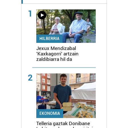
1
HILBERRIA
Jexux Mendizabal
'Kaxkagorri' artzain
zaldibiarra hil da
2
EKONOMIA
Telleria gaztak Donibane