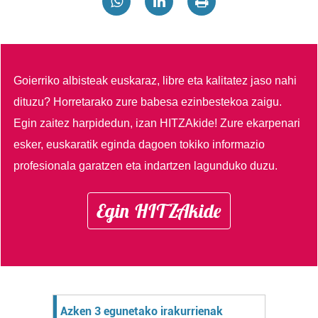
Goierriko albisteak euskaraz, libre eta kalitatez jaso nahi
dituzu?
Horretarako zure babesa ezinbestekoa zaigu.
Egin zaitez harpidedun, izan HITZAkide!
Zure ekarpenari
esker, euskaratik eginda dagoen tokiko informazio
profesionala garatzen eta indartzen lagunduko duzu.
Egin HITZAkide
Azken 3 egunetako irakurrienak