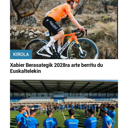
KIROLA
Xabier Berasategik 2028ra arte berritu du
Euskaltelekin