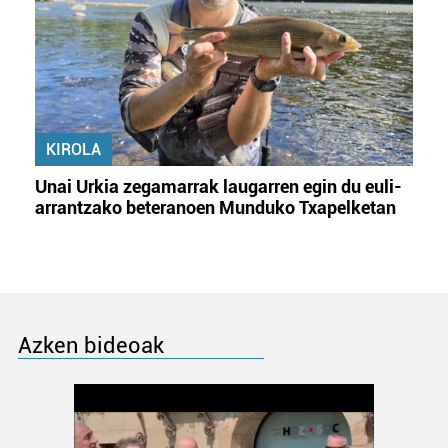
KIROLA
Unai Urkia zegamarrak laugarren egin du euli-
arrantzako beteranoen Munduko Txapelketan
Azken bideoak