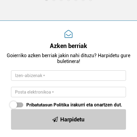
Azken berriak
Goierriko azken berriak jakin nahi dituzu? Harpidetu gure
buletinera!
Pribatutasun Politika
irakurri eta onartzen dut.
Harpidetu