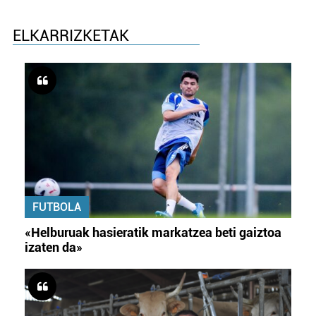
ELKARRIZKETAK
FUTBOLA
«Helburuak hasieratik markatzea beti gaiztoa
izaten da»