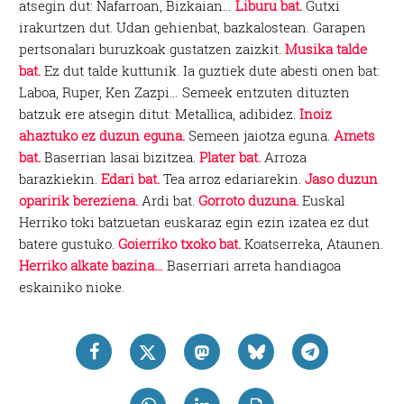
atsegin dut: Nafarroan, Bizkaian…
Liburu bat.
Gutxi
irakurtzen dut. Udan gehienbat, bazkalostean. Garapen
pertsonalari buruzkoak gustatzen zaizkit.
Musika talde
bat.
Ez dut talde kuttunik. Ia guztiek dute abesti onen bat:
Laboa, Ruper, Ken Zazpi… Semeek entzuten dituzten
batzuk ere atsegin ditut: Metallica, adibidez.
Inoiz
ahaztuko ez duzun eguna.
Semeen jaiotza eguna.
Amets
bat.
Baserrian lasai bizitzea.
Plater bat.
Arroza
barazkiekin.
Edari bat.
Tea arroz edariarekin.
Jaso duzun
oparirik bereziena.
Ardi bat.
Gorroto duzuna.
Euskal
Herriko toki batzuetan euskaraz egin ezin izatea ez dut
batere gustuko.
Goierriko txoko bat.
Koatserreka, Ataunen.
Herriko alkate bazina…
Baserriari arreta handiagoa
eskainiko nioke.