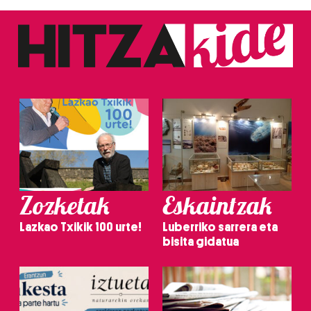
Zozketak
Eskaintzak
Lazkao Txikik 100 urte!
Luberriko sarrera eta
bisita gidatua