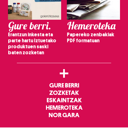
Gure berri.
Hemeroteka
Erantzun inkesta eta
Papereko zenbakiak
parte hartu Iztuetako
PDF formatuan
produktuen saski
baten zozketan
+
GURE BERRI
ZOZKETAK
ESKAINTZAK
HEMEROTEKA
NOR GARA