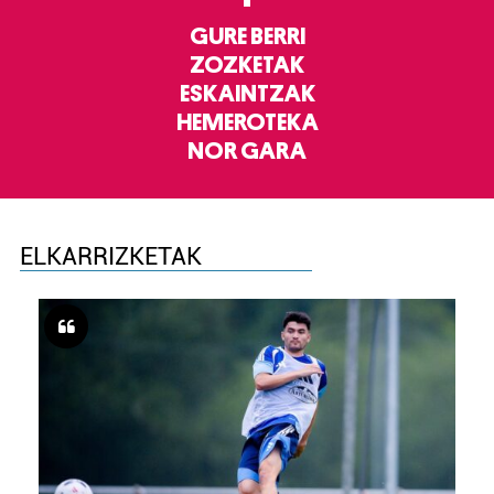
GURE BERRI
ZOZKETAK
ESKAINTZAK
HEMEROTEKA
NOR GARA
ELKARRIZKETAK