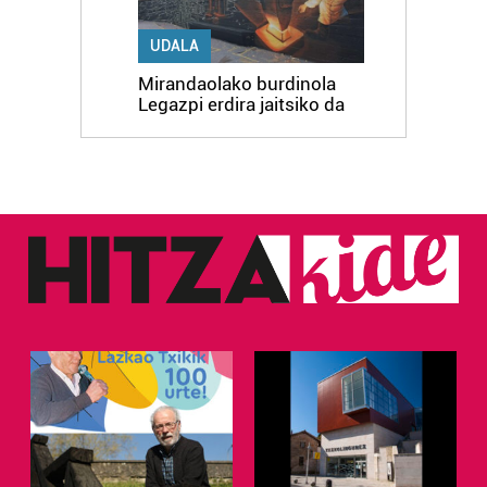
UDALA
Mirandaolako burdinola
Legazpi erdira jaitsiko da