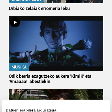
Urbiako zelaiak erromeria leku
MUSIKA
Odik berria ezagutzeko aukera 'KimiK' eta
'Amaaaa!' abestiekin
Datuen erabilera arduratsua