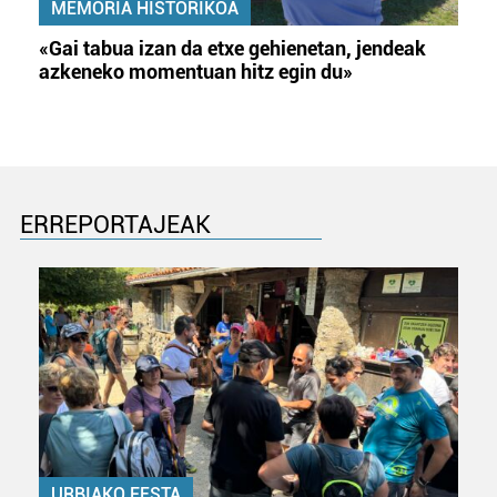
MEMORIA HISTORIKOA
«Gai tabua izan da etxe gehienetan, jendeak
azkeneko momentuan hitz egin du»
ERREPORTAJEAK
URBIAKO FESTA