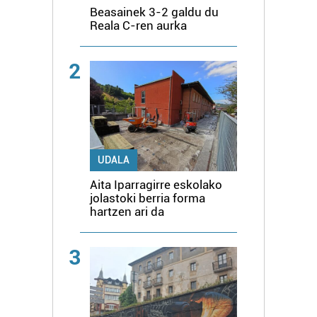
Beasainek 3-2 galdu du
Reala C-ren aurka
2
UDALA
Aita Iparragirre eskolako
jolastoki berria forma
hartzen ari da
3