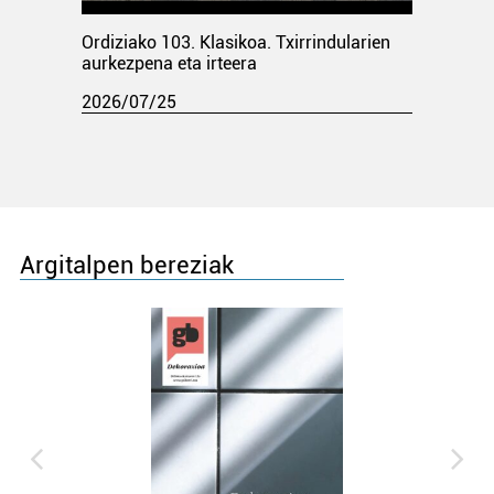
Ordiziako 103. Klasikoa. Txirrindularien
aurkezpena eta irteera
2026/07/25
Argitalpen bereziak