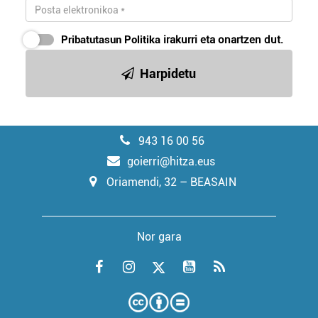
Pribatutasun Politika
irakurri eta onartzen dut.
Harpidetu
943 16 00 56
goierri@hitza.eus
Oriamendi, 32 – BEASAIN
Nor gara