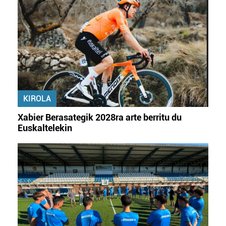
zure baimena Cookieen adierazpenean.
Webgune honek cookie propioak eta hirugarrenen cookie-
fitxategiak erabiltzen ditu. Zure esperientzia eta
zerbitzuak hobetzeko asmoz, cookie teknologiaz
baliatzen gara. Ohar hau onartuz gero, teknologia hori
erabiltzeko baimen esplizitua ematen diguzu.
Gehiago
irakurri
KIROLA
Xabier Berasategik 2028ra arte berritu du
Euskaltelekin