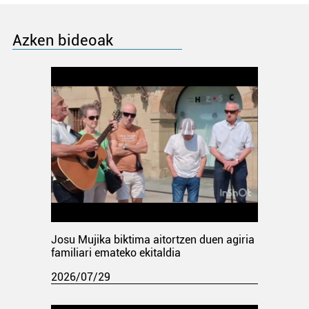
Azken bideoak
Josu Mujika biktima aitortzen duen agiria
familiari emateko ekitaldia
2026/07/29