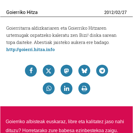
Goierriko Hitza
2012
/
02
/
27
Goierritarra aldizkariaren eta Goierriko Hitzaren
urtemugak ospatzeko kaleratu zen Bizi! diska sarean
topa daiteke. Abestiak jaisteko aukera ere badago.
http://goierri.hitza.info
Goierriko albisteak euskaraz, libre eta kalitatez jaso nahi
dituzu?
Horretarako zure babesa ezinbestekoa zaigu.