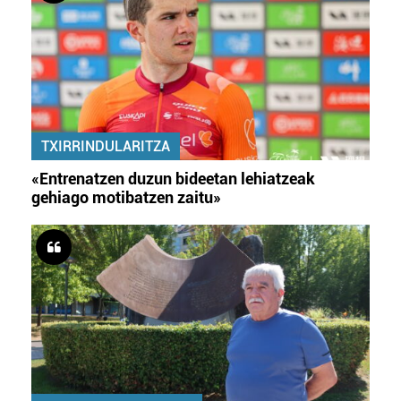
TXIRRINDULARITZA
«Entrenatzen duzun bideetan lehiatzeak
gehiago motibatzen zaitu»