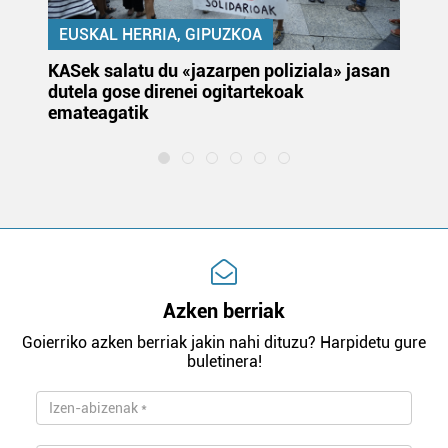
EUSKAL HERRIA, GIPUZKOA
KASek salatu du «jazarpen poliziala» jasan
Pa
dutela gose direnei ogitartekoak
da
emateagatik
«s
Azken berriak
Goierriko azken berriak jakin nahi dituzu? Harpidetu gure
buletinera!