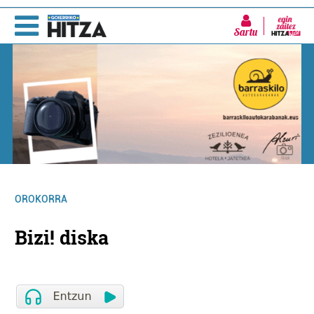
Sartu
OROKORRA
Bizi! diska