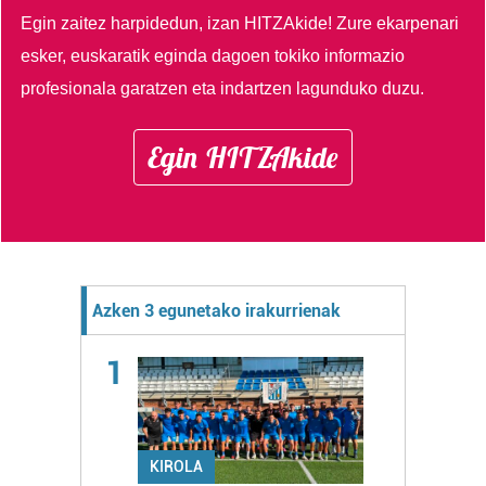
Egin zaitez harpidedun, izan HITZAkide!
Zure ekarpenari
esker, euskaratik eginda dagoen tokiko informazio
profesionala garatzen eta indartzen lagunduko duzu.
Egin HITZAkide
Azken 3 egunetako irakurrienak
1
KIROLA