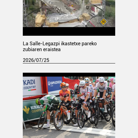
La Salle-Legazpi ikastetxe pareko
zubiaren eraistea
2026/07/25