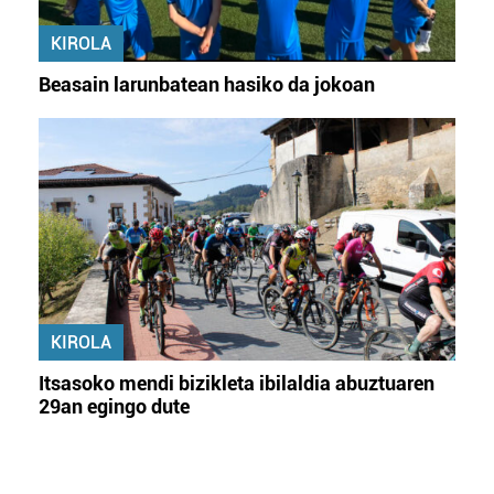
KIROLA
Beasain larunbatean hasiko da jokoan
KIROLA
Itsasoko mendi bizikleta ibilaldia abuztuaren
29an egingo dute