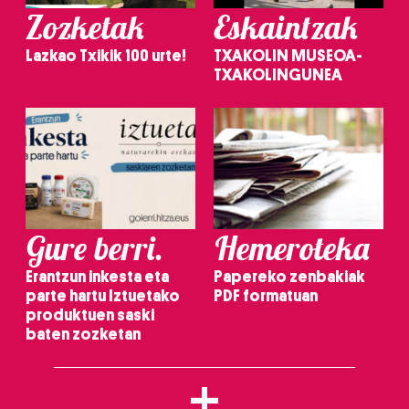
Zozketak
Eskaintzak
Lazkao Txikik 100 urte!
TXAKOLIN MUSEOA-
TXAKOLINGUNEA
Gure berri.
Hemeroteka
Erantzun inkesta eta
Papereko zenbakiak
parte hartu Iztuetako
PDF formatuan
produktuen saski
baten zozketan
+