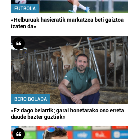
FUTBOLA
«Helburuak hasieratik markatzea beti gaiztoa
izaten da»
BERO BOLADA
«Ez dago belarrik; garai honetarako oso erreta
daude bazter guztiak»