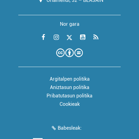
Oriamendi, 32 – BEASAIN
Nor gara
Argitalpen politika
Aniztasun politika
Pribatutasun politika
Cookieak
Babesleak: