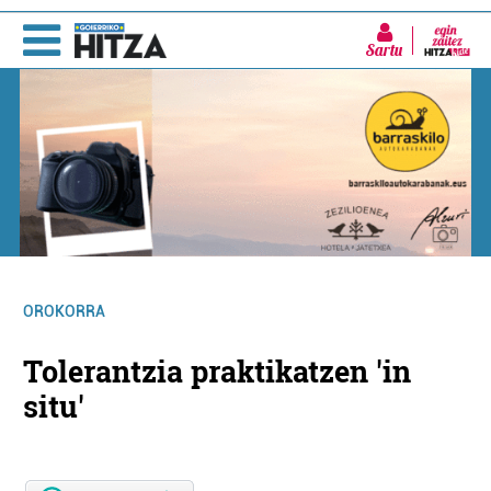
Sartu
OROKORRA
Tolerantzia praktikatzen 'in
situ'