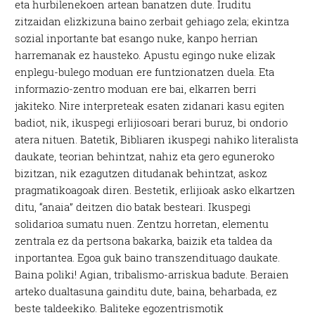
eta hurbilenekoen artean banatzen dute. Iruditu
zitzaidan elizkizuna baino zerbait gehiago zela; ekintza
sozial inportante bat esango nuke, kanpo herrian
harremanak ez hausteko. Apustu egingo nuke elizak
enplegu-bulego moduan ere funtzionatzen duela. Eta
informazio-zentro moduan ere bai, elkarren berri
jakiteko. Nire interpreteak esaten zidanari kasu egiten
badiot, nik, ikuspegi erlijiosoari berari buruz, bi ondorio
atera nituen. Batetik, Bibliaren ikuspegi nahiko literalista
daukate, teorian behintzat, nahiz eta gero eguneroko
bizitzan, nik ezagutzen ditudanak behintzat, askoz
pragmatikoagoak diren. Bestetik, erlijioak asko elkartzen
ditu, “anaia” deitzen dio batak besteari. Ikuspegi
solidarioa sumatu nuen. Zentzu horretan, elementu
zentrala ez da pertsona bakarka, baizik eta taldea da
inportantea. Egoa guk baino transzendituago daukate.
Baina poliki! Agian, tribalismo-arriskua badute. Beraien
arteko dualtasuna gainditu dute, baina, beharbada, ez
beste taldeekiko. Baliteke egozentrismotik