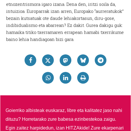
etnozentrismora igaro izana. Dena den, iritzi soila da,
intuizioa. Europarrak izan arren, Europako “aurreratukok”
bezain kutsatuak ote daude lehiakortasun, diru-gose,
indibidualismo eta abarrean? Ez dakit. Gurea dakigu guk:
hamaika titiko txerramaren errapean hamabi txerrikume
baino lehia handiagoan bizi gara.
Goierriko albisteak euskaraz, libre eta kalitatez jaso nahi
dituzu?
Horretarako zure babesa ezinbestekoa zaigu.
Egin zaitez harpidedun, izan HITZAkide!
Zure ekarpenari