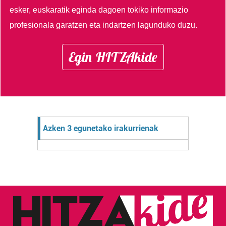
esker, euskaratik eginda dagoen tokiko informazio
profesionala garatzen eta indartzen lagunduko duzu.
Egin HITZAkide
Azken 3 egunetako irakurrienak