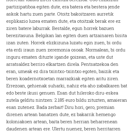
partizipatiboa egiten dute, era batera eta bestera jende
askok hartu zuen parte. Otoitz bakoitzaren aurretik
esplikazio luzea ematen dute, eta otoitzak berak ere ez
ziren batere laburrak. Bestalde, egun horrek bazuen
berezitasuna. Belgikan lan egiten duen artzainaren bisita
izan zuten. Horrek elizkizuna luzatu egin zuen, bi ordu
eta erdi iraun zuen zeremonia osoak. Normalean, bi ordu
inguru ematen dituzte igande goizean, eta uste dut
arratsaldez berriro elkartzen direla. Pentsatzekoa den
eran, umeak ez dira txintxo-txintxo egoten, baizik eta
beren koadernotxoetan marrazkiak egiten aritu ziren.
Errezoan, gehienak suharki, nahiz eta aho zabalkaren bat
edo beste ikusi genuen. Esan dut hileroko diru-eskea
zutela gelditu nintzen: 2.185 euro bildu zituzten, amaieran
esan zutenez. Bada zerbait! Diru hori, gero, premian
direnen artean banatzen dute, ez bakarrik hemengo
koloniakoen artean, baita beren herrian beharrenean
daudenen artean ere. Ulertu nuenez, beren herritarren