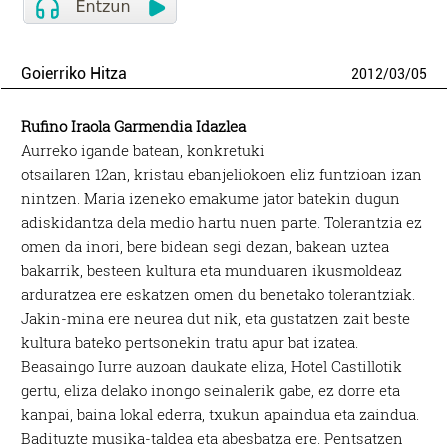
Goierriko Hitza
2012
/
03
/
05
Rufino Iraola Garmendia Idazlea
Aurreko igande batean, konkretuki
otsailaren 12an, kristau ebanjeliokoen eliz funtzioan izan
nintzen. Maria izeneko emakume jator batekin dugun
adiskidantza dela medio hartu nuen parte. Tolerantzia ez
omen da inori, bere bidean segi dezan, bakean uztea
bakarrik, besteen kultura eta munduaren ikusmoldeaz
arduratzea ere eskatzen omen du benetako tolerantziak.
Jakin-mina ere neurea dut nik, eta gustatzen zait beste
kultura bateko pertsonekin tratu apur bat izatea.
Beasaingo Iurre auzoan daukate eliza, Hotel Castillotik
gertu, eliza delako inongo seinalerik gabe, ez dorre eta
kanpai, baina lokal ederra, txukun apaindua eta zaindua.
Badituzte musika-taldea eta abesbatza ere. Pentsatzen