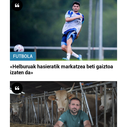
FUTBOLA
«Helburuak hasieratik markatzea beti gaiztoa
izaten da»