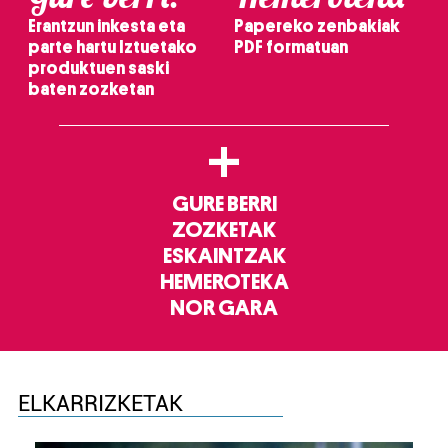
Erantzun inkesta eta
Papereko zenbakiak
parte hartu Iztuetako
PDF formatuan
produktuen saski
baten zozketan
+
GURE BERRI
ZOZKETAK
ESKAINTZAK
HEMEROTEKA
NOR GARA
ELKARRIZKETAK