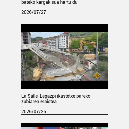
bateko kargak sua hartu du
2026/07/27
La Salle-Legazpi ikastetxe pareko
zubiaren eraistea
2026/07/25