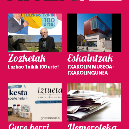
Zozketak
Eskaintzak
Lazkao Txikik 100 urte!
TXAKOLIN MUSEOA-
TXAKOLINGUNEA
Gure berri.
Hemeroteka