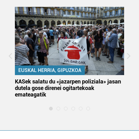
EUSKAL HERRIA, GIPUZKOA
KASek salatu du «jazarpen poliziala» jasan
Pa
dutela gose direnei ogitartekoak
da
emateagatik
«s