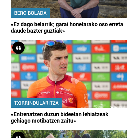
BERO BOLADA
«Ez dago belarrik; garai honetarako oso erreta
daude bazter guztiak»
TXIRRINDULARITZA
«Entrenatzen duzun bideetan lehiatzeak
gehiago motibatzen zaitu»