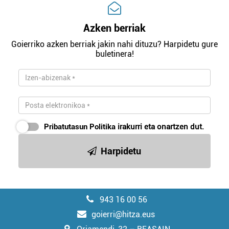
Azken berriak
Goierriko azken berriak jakin nahi dituzu? Harpidetu gure
buletinera!
Pribatutasun Politika
irakurri eta onartzen dut.
Harpidetu
943 16 00 56
goierri@hitza.eus