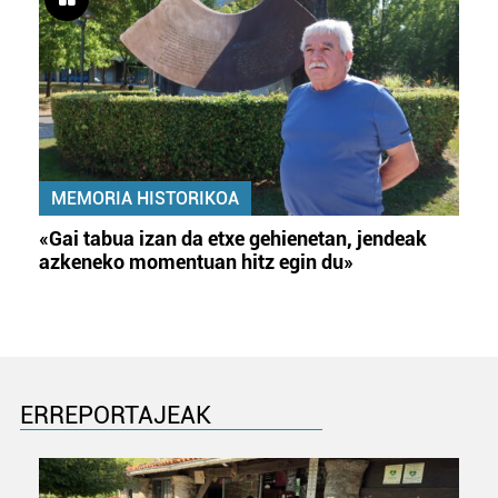
MEMORIA HISTORIKOA
«Gai tabua izan da etxe gehienetan, jendeak
azkeneko momentuan hitz egin du»
ERREPORTAJEAK