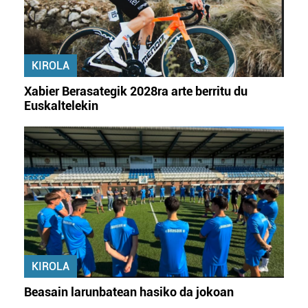
KIROLA
Xabier Berasategik 2028ra arte berritu du
Euskaltelekin
KIROLA
Beasain larunbatean hasiko da jokoan