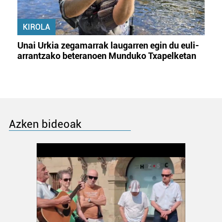
KIROLA
Unai Urkia zegamarrak laugarren egin du euli-
arrantzako beteranoen Munduko Txapelketan
Azken bideoak