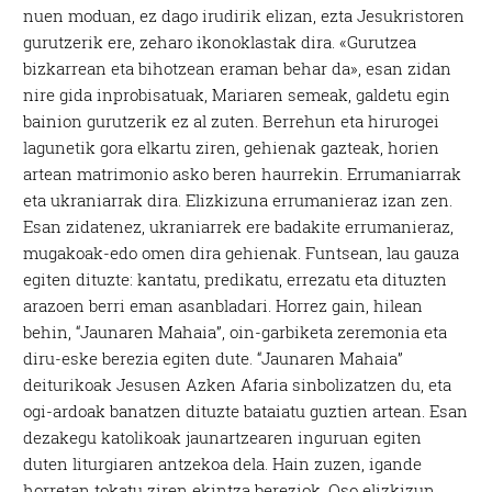
nuen moduan, ez dago irudirik elizan, ezta Jesukristoren
gurutzerik ere, zeharo ikonoklastak dira. «Gurutzea
bizkarrean eta bihotzean eraman behar da», esan zidan
nire gida inprobisatuak, Mariaren semeak, galdetu egin
bainion gurutzerik ez al zuten. Berrehun eta hirurogei
lagunetik gora elkartu ziren, gehienak gazteak, horien
artean matrimonio asko beren haurrekin. Errumaniarrak
eta ukraniarrak dira. Elizkizuna errumanieraz izan zen.
Esan zidatenez, ukraniarrek ere badakite errumanieraz,
mugakoak-edo omen dira gehienak. Funtsean, lau gauza
egiten dituzte: kantatu, predikatu, errezatu eta dituzten
arazoen berri eman asanbladari. Horrez gain, hilean
behin, “Jaunaren Mahaia”, oin-garbiketa zeremonia eta
diru-eske berezia egiten dute. “Jaunaren Mahaia”
deiturikoak Jesusen Azken Afaria sinbolizatzen du, eta
ogi-ardoak banatzen dituzte bataiatu guztien artean. Esan
dezakegu katolikoak jaunartzearen inguruan egiten
duten liturgiaren antzekoa dela. Hain zuzen, igande
horretan tokatu ziren ekintza bereziok. Oso elizkizun