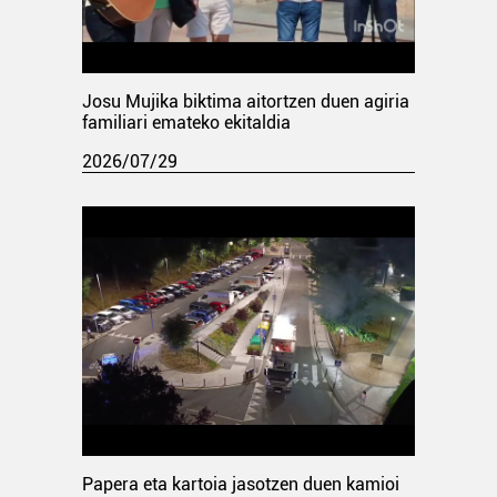
Josu Mujika biktima aitortzen duen agiria
familiari emateko ekitaldia
2026/07/29
Papera eta kartoia jasotzen duen kamioi