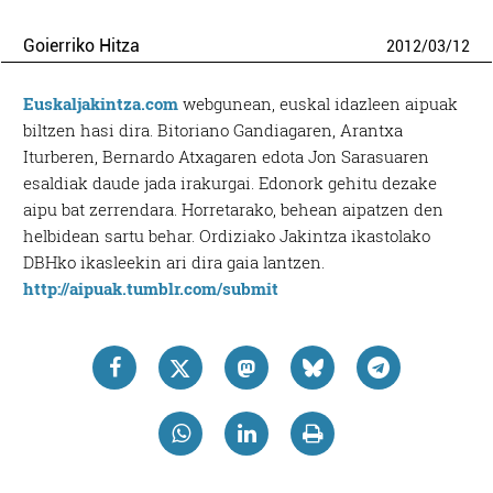
Goierriko Hitza
2012
/
03
/
12
Euskaljakintza.com
webgunean, euskal idazleen aipuak
biltzen hasi dira. Bitoriano Gandiagaren, Arantxa
Iturberen, Bernardo Atxagaren edota Jon Sarasuaren
esaldiak daude jada irakurgai. Edonork gehitu dezake
aipu bat zerrendara. Horretarako, behean aipatzen den
helbidean sartu behar. Ordiziako Jakintza ikastolako
DBHko ikasleekin ari dira gaia lantzen.
http://aipuak.tumblr.com/submit