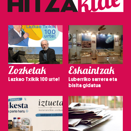
Zozketak
Eskaintzak
Lazkao Txikik 100 urte!
Luberriko sarrera eta
bisita gidatua