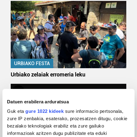
URBIAKO FESTA
Urbiako zelaiak erromeria leku
Datuen erabilera arduratsua
Guk eta
gure 1022 kideek
sure informacio pertsonala,
zure IP zenbakia, esaterako, prozesatzen ditugu, cookie
bezalako teknologiak erabiliz eta zure gailuko
informazioak azitzen dugu publizitate eta eduki