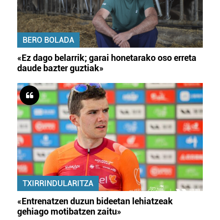
BERO BOLADA
«Ez dago belarrik; garai honetarako oso erreta
daude bazter guztiak»
TXIRRINDULARITZA
«Entrenatzen duzun bideetan lehiatzeak
gehiago motibatzen zaitu»