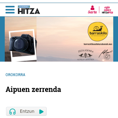
Sartu
OROKORRA
Aipuen zerrenda