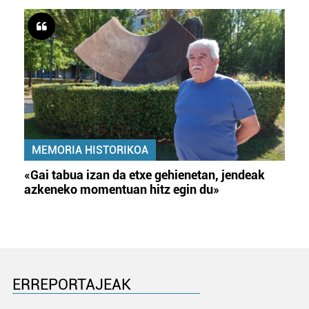
MEMORIA HISTORIKOA
«Gai tabua izan da etxe gehienetan, jendeak
azkeneko momentuan hitz egin du»
ERREPORTAJEAK