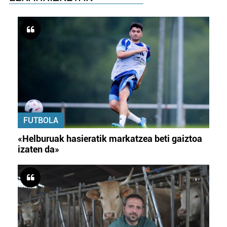
FUTBOLA
«Helburuak hasieratik markatzea beti gaiztoa
izaten da»