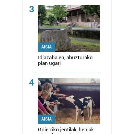
3
AISIA
Idiazabalen, abuzturako
plan ugari
4
AISIA
Goierriko jentilak, behiak