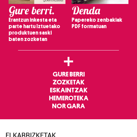
Gure berri.
Denda
Erantzun inkesta eta
Papereko zenbakiak
parte hartu Iztuetako
PDF formatuan
produktuen saski
baten zozketan
+
GURE BERRI
ZOZKETAK
ESKAINTZAK
HEMEROTEKA
NOR GARA
ELKARRIZKETAK