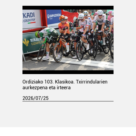
Ordiziako 103. Klasikoa. Txirrindularien
aurkezpena eta irteera
2026/07/25