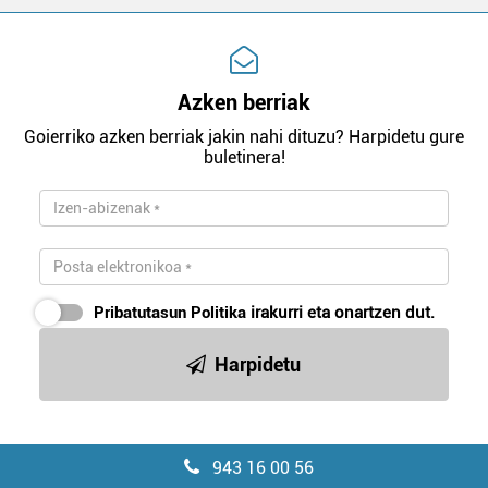
Azken berriak
Goierriko azken berriak jakin nahi dituzu? Harpidetu gure
buletinera!
Pribatutasun Politika
irakurri eta onartzen dut.
Harpidetu
943 16 00 56