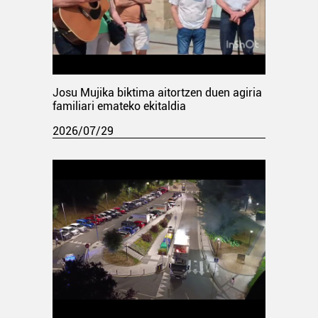
Josu Mujika biktima aitortzen duen agiria
familiari emateko ekitaldia
2026/07/29