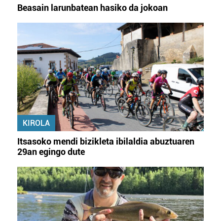
Beasain larunbatean hasiko da jokoan
KIROLA
Itsasoko mendi bizikleta ibilaldia abuztuaren
29an egingo dute