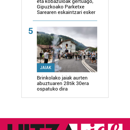
eta kobazuloak gertuago,
Gipuzkoako Parketxe
Sarearen eskaintzari esker
5
JAIAK
Brinkolako jaiak aurten
abuztuaren 28tik 30era
ospatuko dira