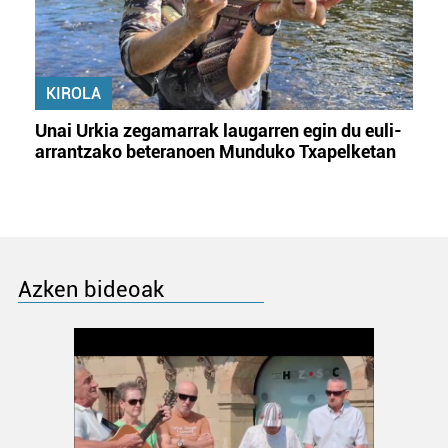
KIROLA
Unai Urkia zegamarrak laugarren egin du euli-
arrantzako beteranoen Munduko Txapelketan
Azken bideoak