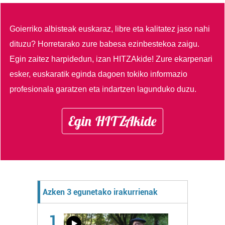
Goierriko albisteak euskaraz, libre eta kalitatez jaso nahi
dituzu?
Horretarako zure babesa ezinbestekoa zaigu.
Egin zaitez harpidedun, izan HITZAkide!
Zure ekarpenari
esker, euskaratik eginda dagoen tokiko informazio
profesionala garatzen eta indartzen lagunduko duzu.
Egin HITZAkide
Azken 3 egunetako irakurrienak
1