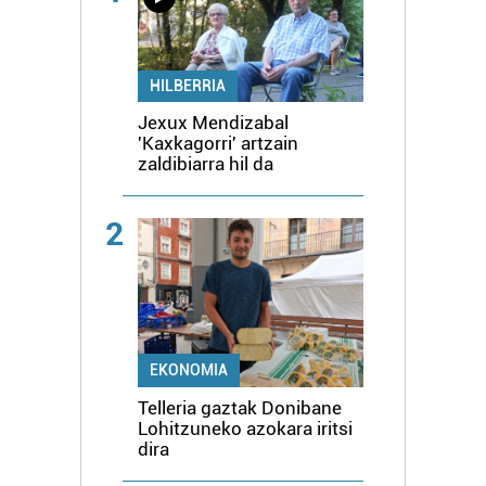
HILBERRIA
Jexux Mendizabal
'Kaxkagorri' artzain
zaldibiarra hil da
2
EKONOMIA
Telleria gaztak Donibane
Lohitzuneko azokara iritsi
dira