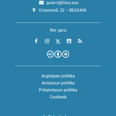
goierri@hitza.eus
Oriamendi, 32 – BEASAIN
Nor gara
Argitalpen politika
Aniztasun politika
Pribatutasun politika
Cookieak