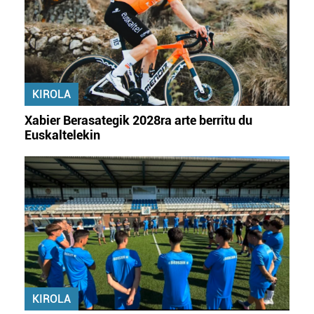
zerbitzuak hobetzeko asmoz, cookie teknologiaz
baliatzen gara. Ohar hau onartuz gero, teknologia hori
erabiltzeko baimen esplizitua ematen diguzu.
Gehiago
irakurri
KIROLA
Xabier Berasategik 2028ra arte berritu du
Euskaltelekin
KIROLA