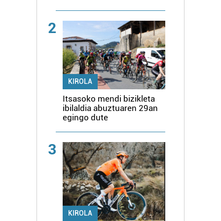
2
KIROLA
Itsasoko mendi bizikleta
ibilaldia abuztuaren 29an
egingo dute
3
KIROLA