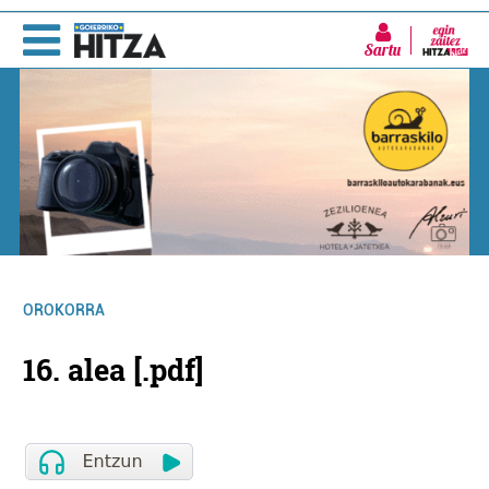
Sartu
OROKORRA
16. alea [.pdf]