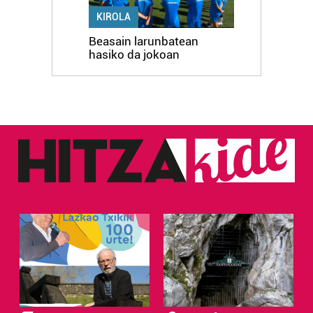
KIROLA
Beasain larunbatean
hasiko da jokoan