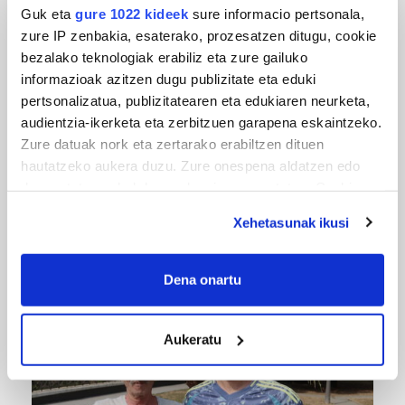
Guk eta
gure 1022 kideek
sure informacio pertsonala,
zure IP zenbakia, esaterako, prozesatzen ditugu, cookie
bezalako teknologiak erabiliz eta zure gailuko
informazioak azitzen dugu publizitate eta eduki
pertsonalizatua, publizitatearen eta edukiaren neurketa,
audientzia-ikerketa eta zerbitzuen garapena eskaintzeko.
Zure datuak nork eta zertarako erabiltzen dituen
hautatzeko aukera duzu. Zure onespena aldatzen edo
deuseztatzen ahal duzu edozein momentutan, Cookie
MUSIKA
deklaraziotik edo Privacy triggerean klikatuz.
Xehetasunak ikusi
Odik berria ezagutzeko aukera 'KimiK' eta
If you allow, we would also like to:
'Amaaaa!' abestiekin
Collect information about your geographical
Dena onartu
location which can be accurate to within several
meters
Aukeratu
Identify your device by actively scanning it for
specific characteristics (fingerprinting)
Find out more about how your personal data is processed