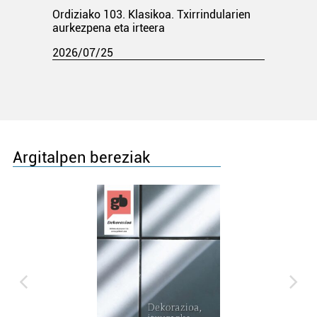
Ordiziako 103. Klasikoa. Txirrindularien
aurkezpena eta irteera
2026/07/25
Argitalpen bereziak