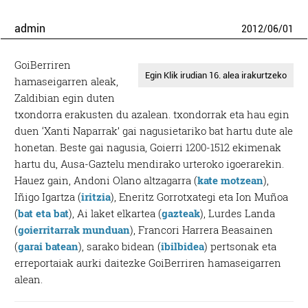
admin
2012
/
06
/
01
GoiBerriren
Egin Klik irudian 16. alea irakurtzeko
hamaseigarren aleak,
Zaldibian egin duten
txondorra erakusten du azalean. txondorrak eta hau egin
duen ‘Xanti Naparrak’ gai nagusietariko bat hartu dute ale
honetan. Beste gai nagusia, Goierri 1200-1512 ekimenak
hartu du, Ausa-Gaztelu mendirako urteroko igoerarekin.
Hauez gain, Andoni Olano altzagarra (
kate motzean
),
Iñigo Igartza (
iritzia
), Eneritz Gorrotxategi eta Ion Muñoa
(
bat eta bat
), Ai laket elkartea (
gazteak
), Lurdes Landa
(
goierritarrak munduan
), Francori Harrera Beasainen
(
garai batean
), sarako bidean (
ibilbidea
) pertsonak eta
erreportaiak aurki daitezke GoiBerriren hamaseigarren
alean.