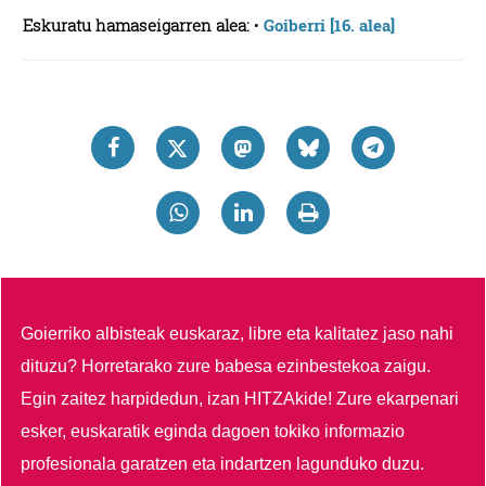
Eskuratu hamaseigarren alea:
•
Goiberri [16. alea]
Goierriko albisteak euskaraz, libre eta kalitatez jaso nahi
dituzu?
Horretarako zure babesa ezinbestekoa zaigu.
Egin zaitez harpidedun, izan HITZAkide!
Zure ekarpenari
esker, euskaratik eginda dagoen tokiko informazio
profesionala garatzen eta indartzen lagunduko duzu.