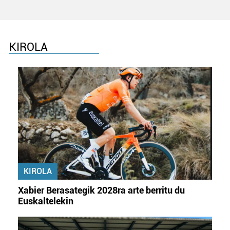
zure baimena Cookieen adierazpenean.
Webgune honek cookie propioak eta hirugarrenen cookie-
fitxategiak erabiltzen ditu. Zure esperientzia eta
KIROLA
zerbitzuak hobetzeko asmoz, cookie teknologiaz
baliatzen gara. Ohar hau onartuz gero, teknologia hori
erabiltzeko baimen esplizitua ematen diguzu.
Gehiago
irakurri
KIROLA
Xabier Berasategik 2028ra arte berritu du
Euskaltelekin