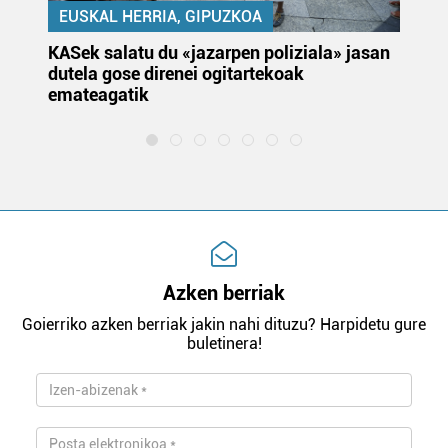
EUSKAL HERRIA, GIPUZKOA
KASek salatu du «jazarpen poliziala» jasan
Pa
dutela gose direnei ogitartekoak
da
emateagatik
«s
Azken berriak
Goierriko azken berriak jakin nahi dituzu? Harpidetu gure
buletinera!