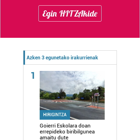
Egin HITZAkide
Azken 3 egunetako irakurrienak
1
HIRIGINTZA
Goierri Eskolara doan
errepideko biribilgunea
amaitu dute