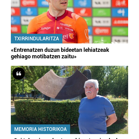
TXIRRINDULARITZA
«Entrenatzen duzun bideetan lehiatzeak
gehiago motibatzen zaitu»
MEMORIA HISTORIKOA