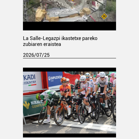
La Salle-Legazpi ikastetxe pareko
zubiaren eraistea
2026/07/25