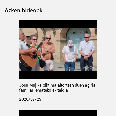
Azken bideoak
Josu Mujika biktima aitortzen duen agiria
familiari emateko ekitaldia
2026/07/29