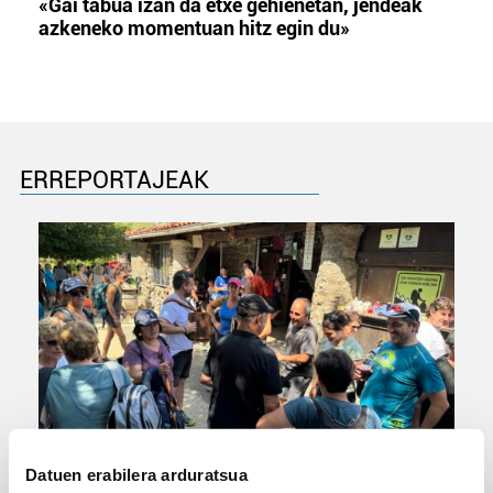
«Gai tabua izan da etxe gehienetan, jendeak
azkeneko momentuan hitz egin du»
ERREPORTAJEAK
URBIAKO FESTA
Datuen erabilera arduratsua
Urbiako zelaiak erromeria leku