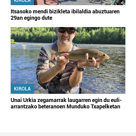
KIROLA
Itsasoko mendi bizikleta ibilaldia abuztuaren
29an egingo dute
KIROLA
Unai Urkia zegamarrak laugarren egin du euli-
arrantzako beteranoen Munduko Txapelketan