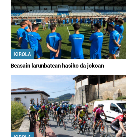
KIROLA
Beasain larunbatean hasiko da jokoan