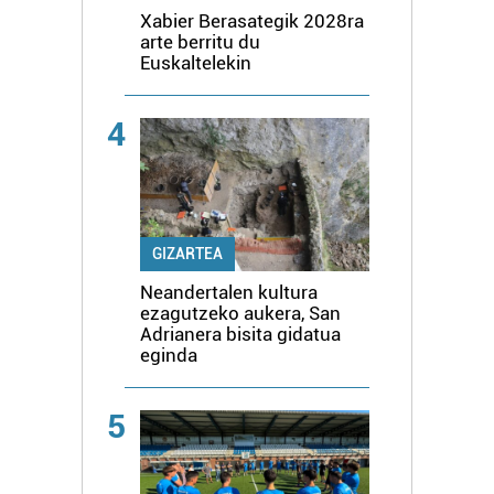
Xabier Berasategik 2028ra
arte berritu du
Euskaltelekin
4
GIZARTEA
Neandertalen kultura
ezagutzeko aukera, San
Adrianera bisita gidatua
eginda
5