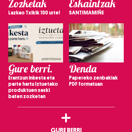
Zozketak
Eskaintzak
Lazkao Txikik 100 urte!
SANTIMAMIÑE
Gure berri.
Denda
Erantzun inkesta eta
Papereko zenbakiak
parte hartu Iztuetako
PDF formatuan
produktuen saski
baten zozketan
+
GURE BERRI