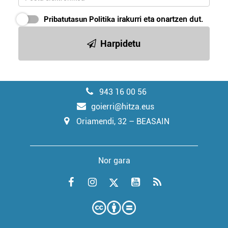
Pribatutasun Politika
irakurri eta onartzen dut.
Harpidetu
943 16 00 56
goierri@hitza.eus
Oriamendi, 32 – BEASAIN
Nor gara