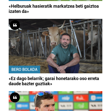
«Helburuak hasieratik markatzea beti gaiztoa
izaten da»
BERO BOLADA
«Ez dago belarrik; garai honetarako oso erreta
daude bazter guztiak»