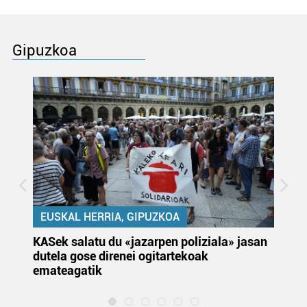
Gipuzkoa
EUSKAL HERRIA, GIPUZKOA
KASek salatu du «jazarpen poliziala» jasan
Pa
dutela gose direnei ogitartekoak
da
emateagatik
«s