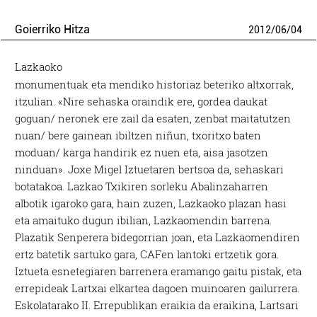
Goierriko Hitza
2012
/
06
/
04
Lazkaoko
monumentuak eta mendiko historiaz beteriko altxorrak,
itzulian. «Nire sehaska oraindik ere, gordea daukat
goguan/ neronek ere zail da esaten, zenbat maitatutzen
nuan/ bere gainean ibiltzen niñun, txoritxo baten
moduan/ karga handirik ez nuen eta, aisa jasotzen
ninduan». Joxe Migel Iztuetaren bertsoa da, sehaskari
botatakoa. Lazkao Txikiren sorleku Abalinzaharren
albotik igaroko gara, hain zuzen, Lazkaoko plazan hasi
eta amaituko dugun ibilian, Lazkaomendin barrena.
Plazatik Senperera bidegorrian joan, eta Lazkaomendiren
ertz batetik sartuko gara, CAF­en lantoki ertzetik gora.
Iztueta esnetegiaren barrenera eramango gaitu pistak, eta
errepideak Lartxai elkartea dagoen muinoaren gailurrera.
Eskolatarako II. Errepublikan eraikia da eraikina, Lartsari