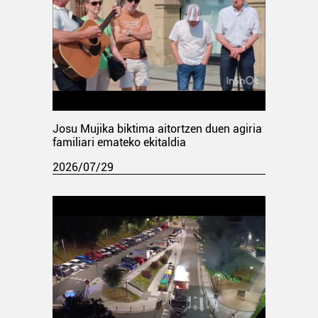
Josu Mujika biktima aitortzen duen agiria
familiari emateko ekitaldia
2026/07/29