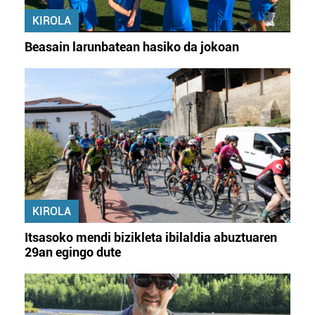
KIROLA
Beasain larunbatean hasiko da jokoan
KIROLA
Itsasoko mendi bizikleta ibilaldia abuztuaren
29an egingo dute