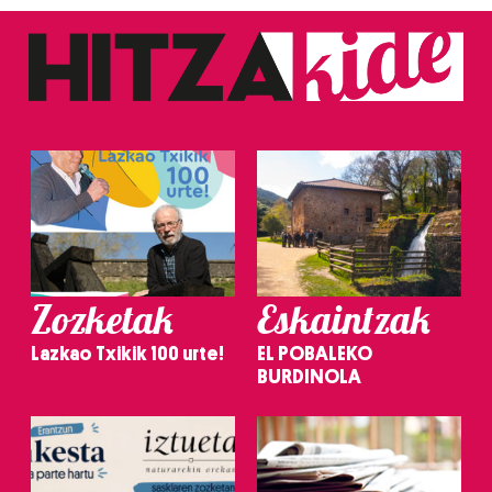
Zozketak
Eskaintzak
Lazkao Txikik 100 urte!
EL POBALEKO
BURDINOLA