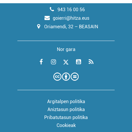
943 16 00 56
goierri@hitza.eus
Oriamendi, 32 – BEASAIN
Nor gara
Argitalpen politika
Aniztasun politika
Pribatutasun politika
Cookieak