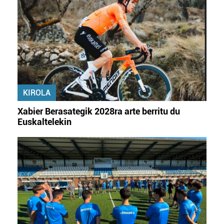
duten interes legitimoa eta horren aurka nola egin
dezakezun ikusteko.
Lortu zure datu pertsonalak prozesatzeko moduari
buruzko informazio gehiago eta ezarri zure lehentasunak
datuen atalean. Edozein unetan alda edo ken dezakezu
zure baimena Cookieen adierazpenean.
KIROLA
Webgune honek cookie propioak eta hirugarrenen cookie-
Xabier Berasategik 2028ra arte berritu du
fitxategiak erabiltzen ditu. Zure esperientzia eta
Euskaltelekin
zerbitzuak hobetzeko asmoz, cookie teknologiaz
baliatzen gara. Ohar hau onartuz gero, teknologia hori
erabiltzeko baimen esplizitua ematen diguzu.
Gehiago
irakurri