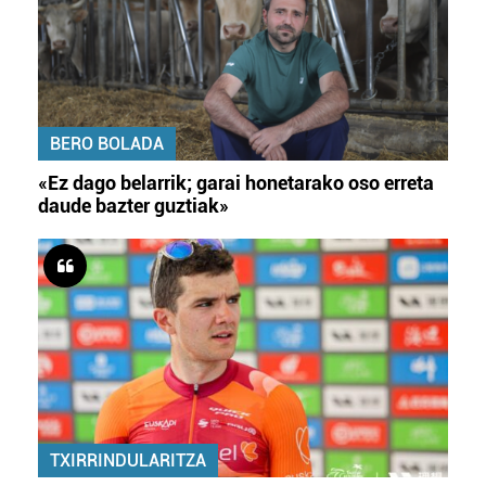
BERO BOLADA
«Ez dago belarrik; garai honetarako oso erreta
daude bazter guztiak»
TXIRRINDULARITZA