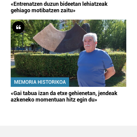
«Entrenatzen duzun bideetan lehiatzeak
gehiago motibatzen zaitu»
MEMORIA HISTORIKOA
«Gai tabua izan da etxe gehienetan, jendeak
azkeneko momentuan hitz egin du»