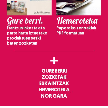
Gure berri.
Hemeroteka
Erantzun inkesta eta
Papereko zenbakiak
parte hartu Iztuetako
PDF formatuan
produktuen saski
baten zozketan
+
GURE BERRI
ZOZKETAK
ESKAINTZAK
HEMEROTEKA
NOR GARA