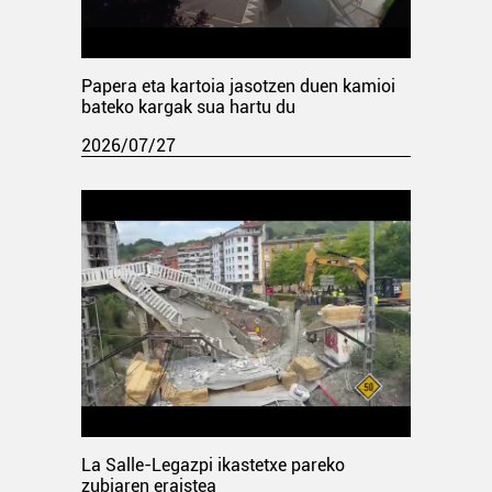
Papera eta kartoia jasotzen duen kamioi
bateko kargak sua hartu du
2026/07/27
La Salle-Legazpi ikastetxe pareko
zubiaren eraistea