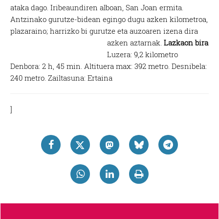
ataka dago. Iribeaundiren alboan, San Joan ermita.
Antzinako gurutze-bidean egingo dugu azken kilometroa,
plazaraino; harrizko bi gurutze eta auzoaren izena dira
azken aztarnak.
Lazkaon bira
Luzera: 9,2 kilometro
Denbora: 2 h, 45 min. Altituera max: 392 metro. Desnibela:
240 metro. Zailtasuna: Ertaina
]