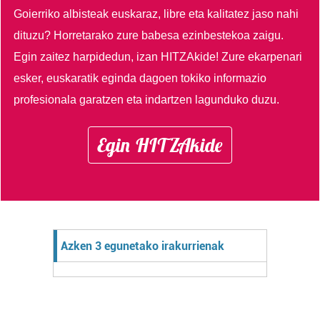
Goierriko albisteak euskaraz, libre eta kalitatez jaso nahi
dituzu?
Horretarako zure babesa ezinbestekoa zaigu.
Egin zaitez harpidedun, izan HITZAkide!
Zure ekarpenari
esker, euskaratik eginda dagoen tokiko informazio
profesionala garatzen eta indartzen lagunduko duzu.
Egin HITZAkide
Azken 3 egunetako irakurrienak