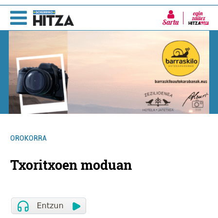
Sartu
OROKORRA
Txoritxoen moduan