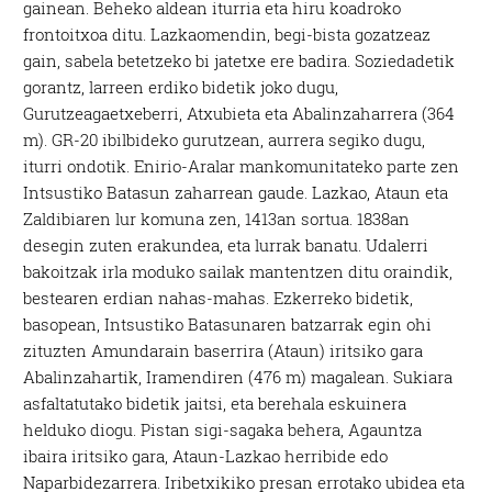
gainean. Beheko aldean iturria eta hiru koadroko
frontoitxoa ditu. Lazkaomendin, begi-bista gozatzeaz
gain, sabela betetzeko bi jatetxe ere badira. Soziedadetik
gorantz, larreen erdiko bidetik joko dugu,
Gurutzeagaetxeberri, Atxubieta eta Abalinzaharrera (364
m). GR-20 ibilbideko gurutzean, aurrera segiko dugu,
iturri ondotik. Enirio-Aralar mankomunitateko parte zen
Intsustiko Batasun zaharrean gaude. Lazkao, Ataun eta
Zaldibiaren lur komuna zen, 1413an sortua. 1838an
desegin zuten erakundea, eta lurrak banatu. Udalerri
bakoitzak irla moduko sailak mantentzen ditu oraindik,
bestearen erdian nahas-mahas. Ezkerreko bidetik,
basopean, Intsustiko Batasunaren batzarrak egin ohi
zituzten Amundarain baserrira (Ataun) iritsiko gara
Abalinzahartik, Iramendiren (476 m) magalean. Sukiara
asfaltatutako bidetik jaitsi, eta berehala eskuinera
helduko diogu. Pistan sigi-sagaka behera, Agauntza
ibaira iritsiko gara, Ataun-Lazkao herribide edo
Naparbidezarrera. Iribetxikiko presan errotako ubidea eta