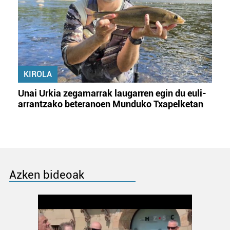
KIROLA
Unai Urkia zegamarrak laugarren egin du euli-
arrantzako beteranoen Munduko Txapelketan
Azken bideoak