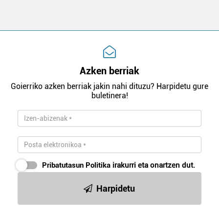
Azken berriak
Goierriko azken berriak jakin nahi dituzu? Harpidetu gure
buletinera!
Pribatutasun Politika
irakurri eta onartzen dut.
Harpidetu