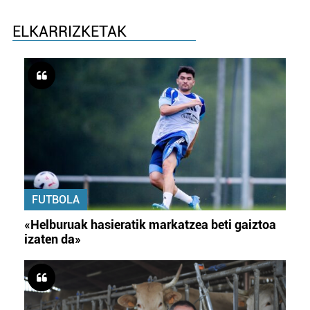
ELKARRIZKETAK
FUTBOLA
«Helburuak hasieratik markatzea beti gaiztoa
izaten da»