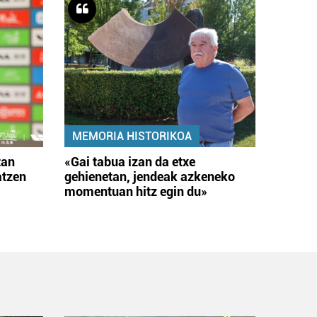
MEMORIA HISTORIKOA
tan
«Gai tabua izan da etxe
atzen
gehienetan, jendeak azkeneko
momentuan hitz egin du»