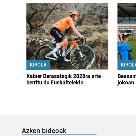
KIROLA
KIROL
Xabier Berasategik 2028ra arte
Beasain
berritu du Euskaltelekin
jokoan
Azken bideoak