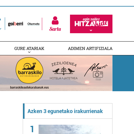
Sartu
GURE ATARIAK
ADIMEN ARTIFIZIALA
Azken 3 egunetako irakurrienak
1