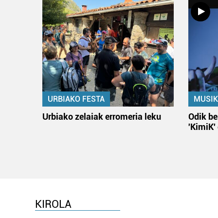
URBIAKO FESTA
MUSIK
Urbiako zelaiak erromeria leku
Odik be
'KimiK'
KIROLA