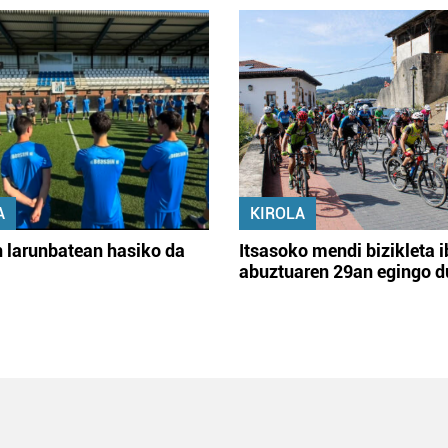
A
KIROLA
 larunbatean hasiko da
Itsasoko mendi bizikleta i
abuztuaren 29an egingo d