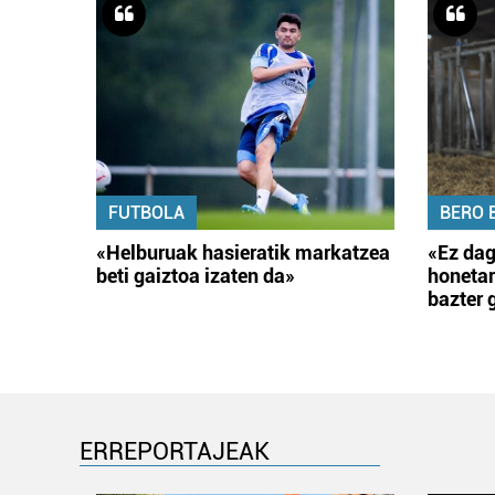
FUTBOLA
BERO 
«Helburuak hasieratik markatzea
«Ez dag
beti gaiztoa izaten da»
honetar
bazter 
ERREPORTAJEAK