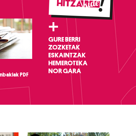
+
GURE BERRI
ZOZKETAK
ESKAINTZAK
HEMEROTEKA
NOR GARA
nbakiak PDF