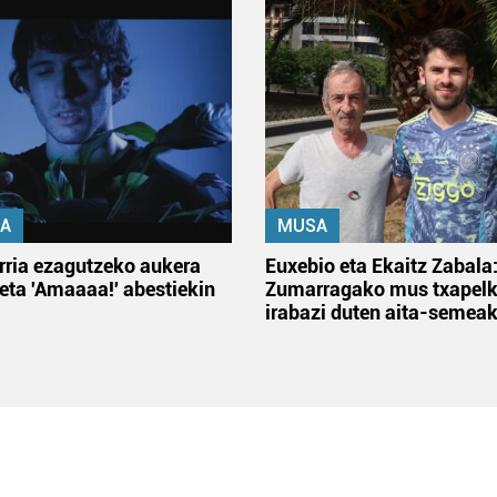
A
MUSA
rria ezagutzeko aukera
Euxebio eta Ekaitz Zabala
 eta 'Amaaaa!' abestiekin
Zumarragako mus txapelk
irabazi duten aita-semea