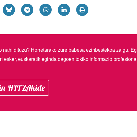
so nahi dituzu?
Horretarako zure babesa ezinbestekoa zaigu. Eg
i esker, euskaratik eginda dagoen tokiko informazio profesiona
in HITZAkide