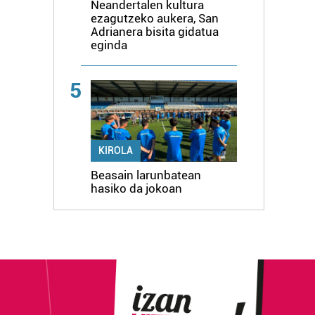
Neandertalen kultura
ezagutzeko aukera, San
Adrianera bisita gidatua
eginda
5
KIROLA
Beasain larunbatean
hasiko da jokoan