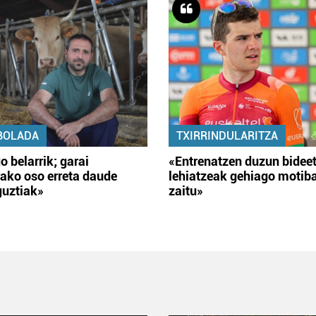
BOLADA
TXIRRINDULARITZA
o belarrik; garai
«Entrenatzen duzun bidee
ako oso erreta daude
lehiatzeak gehiago motib
guztiak»
zaitu»