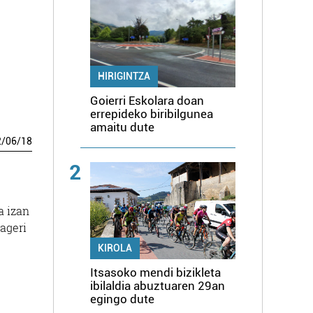
HIRIGINTZA
Goierri Eskolara doan
errepideko biribilgunea
amaitu dute
2
/
06
/
18
2
a izan
 ageri
KIROLA
Itsasoko mendi bizikleta
ibilaldia abuztuaren 29an
egingo dute