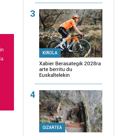
3
in
KIROLA
la
Xabier Berasategik 2028ra
arte berritu du
Euskaltelekin
4
GIZARTEA