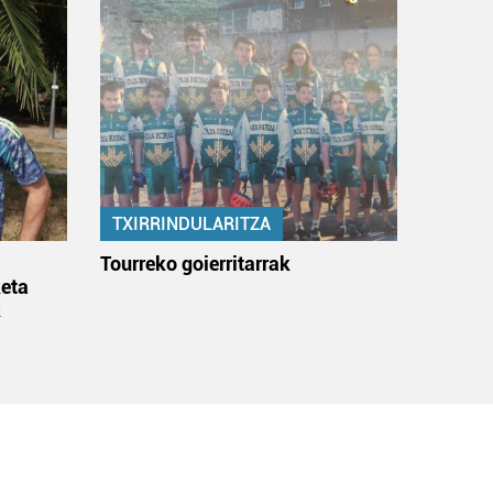
TXIRRINDULARITZA
:
Tourreko goierritarrak
eta
k