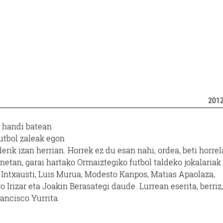
201
i handi batean
Futbol zaleak egon
erik izan herrian. Horrek ez du esan nahi, ordea, beti horrel
netan, garai hartako Ormaiztegiko futbol taldeko jokalariak
io Intxausti, Luis Murua, Modesto Kanpos, Matias Apaolaza,
Irizar eta Joakin Berasategi daude. Lurrean eserita, berriz,
ancisco Yurrita.