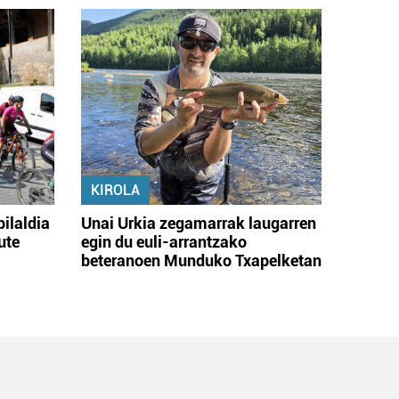
KIROLA
bilaldia
Unai Urkia zegamarrak laugarren
ute
egin du euli-arrantzako
beteranoen Munduko Txapelketan