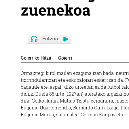
zuenekoa
Goierriko Hitza
Goierri
Ormaiztegi kirol mailan ezaguna izan bada, neurr
txirrindularitzari eta eskubaloiari esker izan da. 
badaude ere, aspal- diko urteetan ez da futbol tald
denik. Duela 85 urte (1927an) ateratako argazki ho
dira. Goiko ilaran, Matias Txistu bergararra, Inaz
Eugenio Ugartemendia, Bernardo Gurrutxaga, Floro 
Eugenio Murua, soinujolea, German Kanpos eta Fr