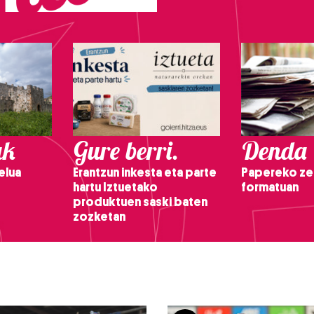
ak
Gure berri.
Denda
elua
Erantzun inkesta eta parte
Papereko ze
hartu Iztuetako
formatuan
produktuen saski baten
zozketan