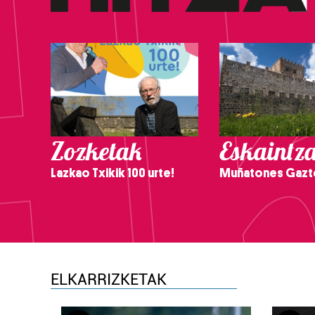
Zozketak
Eskaintz
Lazkao Txikik 100 urte!
Muñatones Gazt
ELKARRIZKETAK