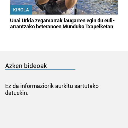
KIROLA
Unai Urkia zegamarrak laugarren egin du euli-
arrantzako beteranoen Munduko Txapelketan
Azken bideoak
Ez da informaziorik aurkitu sartutako
datuekin.