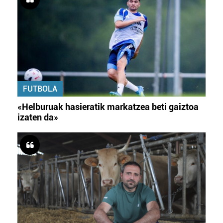
FUTBOLA
«Helburuak hasieratik markatzea beti gaiztoa
izaten da»