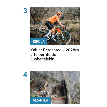
3
KIROLA
Xabier Berasategik 2028ra
arte berritu du
Euskaltelekin
4
GIZARTEA