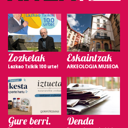
Zozketak
Eskaintzak
Lazkao Txikik 100 urte!
ARKEOLOGIA MUSEOA
Gure berri.
Denda