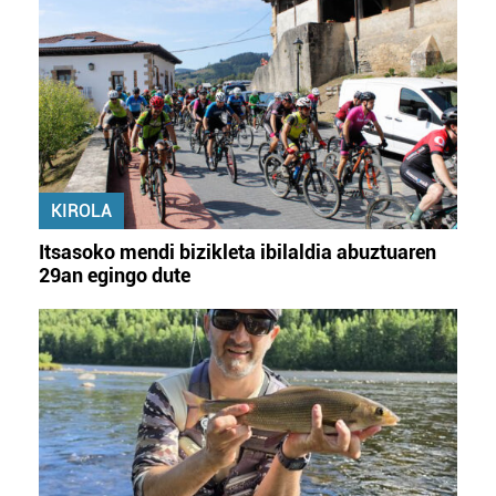
KIROLA
Itsasoko mendi bizikleta ibilaldia abuztuaren
29an egingo dute