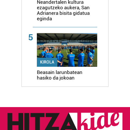
Neandertalen kultura
ezagutzeko aukera, San
Adrianera bisita gidatua
eginda
5
KIROLA
Beasain larunbatean
hasiko da jokoan