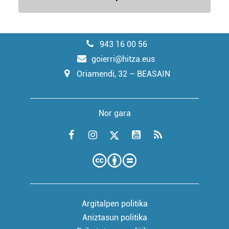
943 16 00 56
goierri@hitza.eus
Oriamendi, 32 – BEASAIN
Nor gara
Argitalpen politika
Aniztasun politika