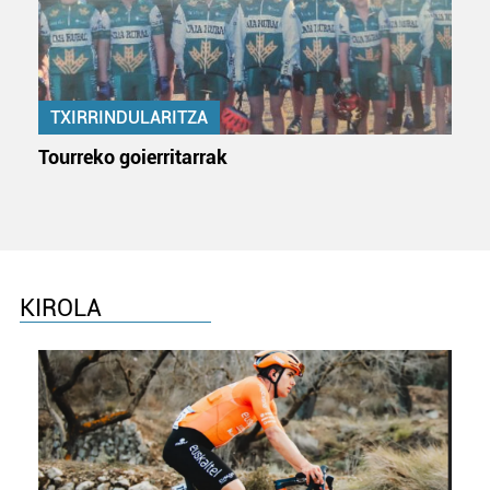
TXIRRINDULARITZA
Tourreko goierritarrak
KIROLA