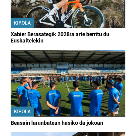
KIROLA
Xabier Berasategik 2028ra arte berritu du
Euskaltelekin
KIROLA
Beasain larunbatean hasiko da jokoan