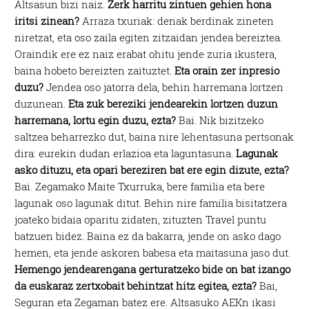
Altsasun bizi naiz.
Zerk harritu zintuen gehien hona
iritsi zinean?
Arraza txuriak: denak berdinak zineten
niretzat, eta oso zaila egiten zitzaidan jendea bereiztea.
Oraindik ere ez naiz erabat ohitu jende zuria ikustera,
baina hobeto bereizten zaituztet.
Eta orain zer inpresio
duzu?
Jendea oso jatorra dela, behin harremana lortzen
duzunean.
Eta zuk bereziki jendearekin lortzen duzun
harremana, lortu egin duzu, ezta?
Bai. Nik bizitzeko
saltzea beharrezko dut, baina nire lehentasuna pertsonak
dira: eurekin dudan erlazioa eta laguntasuna.
Lagunak
asko dituzu, eta opari bereziren bat ere egin dizute, ezta?
Bai. Zegamako Maite Txurruka, bere familia eta bere
lagunak oso lagunak ditut. Behin nire familia bisitatzera
joateko bidaia oparitu zidaten, zituzten Travel puntu
batzuen bidez. Baina ez da bakarra, jende on asko dago
hemen, eta jende askoren babesa eta maitasuna jaso dut.
Hemengo jendearengana gerturatzeko bide on bat izango
da euskaraz zertxobait behintzat hitz egitea, ezta?
Bai,
Seguran eta Zegaman batez ere. Altsasuko AEKn ikasi