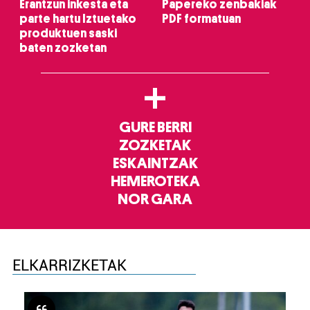
Erantzun inkesta eta
Papereko zenbakiak
parte hartu Iztuetako
PDF formatuan
produktuen saski
baten zozketan
+
GURE BERRI
ZOZKETAK
ESKAINTZAK
HEMEROTEKA
NOR GARA
ELKARRIZKETAK