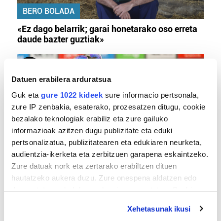
BERO BOLADA
«Ez dago belarrik; garai honetarako oso erreta
daude bazter guztiak»
Datuen erabilera arduratsua
Guk eta
gure 1022 kideek
sure informacio pertsonala,
zure IP zenbakia, esaterako, prozesatzen ditugu, cookie
bezalako teknologiak erabiliz eta zure gailuko
informazioak azitzen dugu publizitate eta eduki
pertsonalizatua, publizitatearen eta edukiaren neurketa,
audientzia-ikerketa eta zerbitzuen garapena eskaintzeko.
TXIRRINDULARITZA
Zure datuak nork eta zertarako erabiltzen dituen
«Entrenatzen duzun bideetan lehiatzeak
hautatzeko aukera duzu. Zure onespena aldatzen edo
gehiago motibatzen zaitu»
deuseztatzen ahal duzu edozein momentutan, Cookie
deklaraziotik edo Privacy triggerean klikatuz.
Xehetasunak ikusi