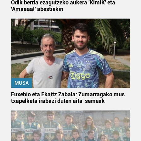
Odik berria ezagutzeko aukera 'KimiK' eta
'Amaaaa!' abestiekin
MUSA
Euxebio eta Ekaitz Zabala: Zumarragako mus
txapelketa irabazi duten aita-semeak