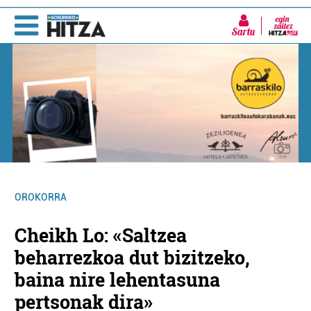
Sartu
OROKORRA
Cheikh Lo: «Saltzea
beharrezkoa dut bizitzeko,
baina nire lehentasuna
pertsonak dira»