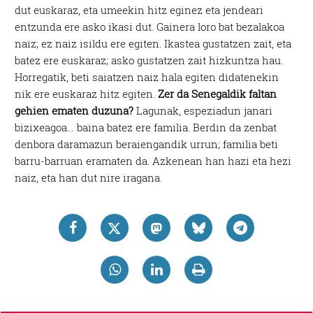
dut euskaraz, eta umeekin hitz eginez eta jendeari
entzunda ere asko ikasi dut. Gainera loro bat bezalakoa
naiz; ez naiz isildu ere egiten. Ikastea gustatzen zait, eta
batez ere euskaraz; asko gustatzen zait hizkuntza hau.
Horregatik, beti saiatzen naiz hala egiten didatenekin
nik ere euskaraz hitz egiten.
Zer da Senegaldik faltan
gehien ematen duzuna?
Lagunak, espeziadun janari
bizixeagoa… baina batez ere familia. Berdin da zenbat
denbora daramazun beraiengandik urrun; familia beti
barru-barruan eramaten da. Azkenean han hazi eta hezi
naiz, eta han dut nire iragana.