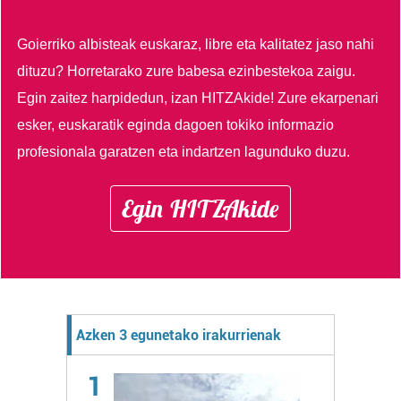
Goierriko albisteak euskaraz, libre eta kalitatez jaso nahi
dituzu?
Horretarako zure babesa ezinbestekoa zaigu.
Egin zaitez harpidedun, izan HITZAkide!
Zure ekarpenari
esker, euskaratik eginda dagoen tokiko informazio
profesionala garatzen eta indartzen lagunduko duzu.
Egin HITZAkide
Azken 3 egunetako irakurrienak
1