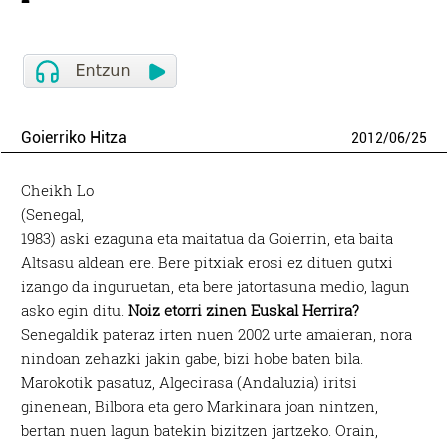
Goierriko Hitza
2012
/
06
/
25
Cheikh Lo
(Senegal,
1983) aski ezaguna eta maitatua da Goierrin, eta baita
Altsasu aldean ere. Bere pitxiak erosi ez dituen gutxi
izango da inguruetan, eta bere jatortasuna medio, lagun
asko egin ditu.
Noiz etorri zinen Euskal Herrira?
Senegaldik pateraz irten nuen 2002 urte amaieran, nora
nindoan zehazki jakin gabe, bizi hobe baten bila.
Marokotik pasatuz, Algecirasa (Andaluzia) iritsi
ginenean, Bilbora eta gero Markinara joan nintzen,
bertan nuen lagun batekin bizitzen jartzeko. Orain,