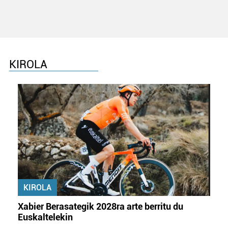
KIROLA
KIROLA
Xabier Berasategik 2028ra arte berritu du
Euskaltelekin