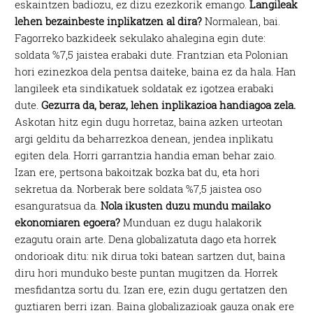
eskaintzen badiozu, ez dizu ezezkorik emango.
Langileak
lehen bezainbeste inplikatzen al dira?
Normalean, bai.
Fagorreko bazkideek sekulako ahalegina egin dute:
soldata %7,5 jaistea erabaki dute. Frantzian eta Polonian
hori ezinezkoa dela pentsa daiteke, baina ez da hala. Han
langileek eta sindikatuek soldatak ez igotzea erabaki
dute.
Gezurra da, beraz, lehen inplikazioa handiagoa zela.
Askotan hitz egin dugu horretaz, baina azken urteotan
argi gelditu da beharrezkoa denean, jendea inplikatu
egiten dela. Horri garrantzia handia eman behar zaio.
Izan ere, pertsona bakoitzak bozka bat du, eta hori
sekretua da. Norberak bere soldata %7,5 jaistea oso
esanguratsua da.
Nola ikusten duzu mundu mailako
ekonomiaren egoera?
Munduan ez dugu halakorik
ezagutu orain arte. Dena globalizatuta dago eta horrek
ondorioak ditu: nik dirua toki batean sartzen dut, baina
diru hori munduko beste puntan mugitzen da. Horrek
mesfidantza sortu du. Izan ere, ezin dugu gertatzen den
guztiaren berri izan. Baina globalizazioak gauza onak ere