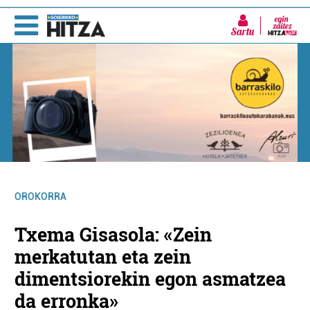
Sartu
OROKORRA
Txema Gisasola: «Zein
merkatutan eta zein
dimentsiorekin egon asmatzea
da erronka»