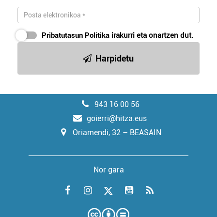
Pribatutasun Politika
irakurri eta onartzen dut.
Harpidetu
943 16 00 56
goierri@hitza.eus
Oriamendi, 32 – BEASAIN
Nor gara