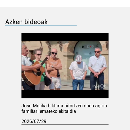
Azken bideoak
Josu Mujika biktima aitortzen duen agiria
familiari emateko ekitaldia
2026/07/29