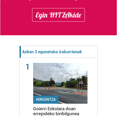
Egin HITZAkide
Azken 3 egunetako irakurrienak
1
HIRIGINTZA
Goierri Eskolara doan
errepideko biribilgunea