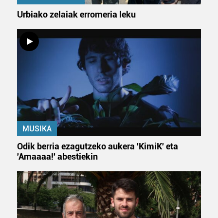
Urbiako zelaiak erromeria leku
MUSIKA
Odik berria ezagutzeko aukera 'KimiK' eta
'Amaaaa!' abestiekin