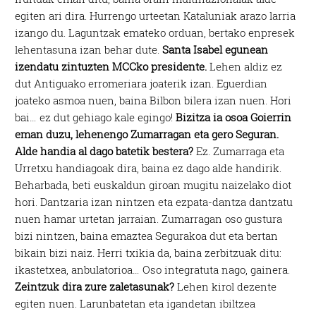
egiten ari dira. Hurrengo urteetan Kataluniak arazo larria
izango du. Laguntzak emateko orduan, bertako enpresek
lehentasuna izan behar dute.
Santa Isabel egunean
izendatu zintuzten MCCko presidente.
Lehen aldiz ez
dut Antiguako erromeriara joaterik izan. Eguerdian
joateko asmoa nuen, baina Bilbon bilera izan nuen. Hori
bai… ez dut gehiago kale egingo!
Bizitza ia osoa Goierrin
eman duzu, lehenengo Zumarragan eta gero Seguran.
Alde handia al dago batetik bestera?
Ez. Zumarraga eta
Urretxu handiagoak dira, baina ez dago alde handirik.
Beharbada, beti euskaldun giroan mugitu naizelako diot
hori. Dantzaria izan nintzen eta ezpata-dantza dantzatu
nuen hamar urtetan jarraian. Zumarragan oso gustura
bizi nintzen, baina emaztea Segurakoa dut eta bertan
bikain bizi naiz. Herri txikia da, baina zerbitzuak ditu:
ikastetxea, anbulatorioa… Oso integratuta nago, gainera.
Zeintzuk dira zure zaletasunak?
Lehen kirol dezente
egiten nuen. Larunbatetan eta igandetan ibiltzea