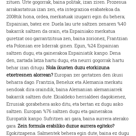
zituen. Urte gogorrak, baina politak, izan ziren. Prozesua
arrakastatsua izan zen, eta integrazioa erabatekoa da.
2008tik hona, ordea, merkatuak izugarri egin du behera;
Espainian, batez ere. Duela lau urte saltzen zenaren %40
bakarrik saltzen da orain, eta Espainiako merkatua
guretzat oso garrantzitsua zen, baina zorionez, Frantzian
eta Polonian ere liderrak ginen. Egun, %24 Espainian
saltzen dugu, eta gainerakoa Espainiatik kanpo. Dena
den, zartada latza hartu dugu, eta neurri gogorrak hartu
behar izan ditugu.
Nola ikusten duzu etorkizuna
etxetresnen alorrean?
Europan zer gertatzen den ikusi
beharra dago. Frantzia, Benelux eta Alemania merkatu
sendoak dira oraindik, baina Alemanian alemaniarrek
bakarrik saltzen dute. Ekialdeko herrialdeei dagokienez,
Errusiak gorabehera asko ditu, eta bertan ez dugu asko
saltzen. Europan %76 saltzen dugu eta gainerakoa
Europatik kanpo. Sufritzen ari gara, baina aurrera aterako
gara.
Zein formula erabiliko duzue aurrera egiteko?
Egokitzapena. Salmentek behera egin dute, baina ez dugu