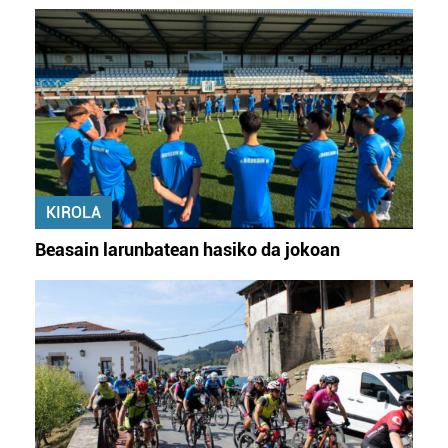
KIROLA
Beasain larunbatean hasiko da jokoan