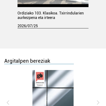
Ordiziako 103. Klasikoa. Txirrindularien
aurkezpena eta irteera
2026/07/25
Argitalpen bereziak