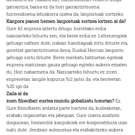
garrantzia, baina ez da hori garrantzitsuena:
funtsezkoena lehiakorra izatea da, lanpostuak sortzeko.
Kanpora joanez hemen lanpostuak sortzea lortzen al da?
Gure 42 enpresa aztertu ditugu: horietako erdia
nazioarteko bihurtu zen, eta beste erdia ez. Lehenengoek
gehiago saltzen dute, irabazi handiagoak lortu dituzte eta,
guretzat garrantzitsuena dena, Euskal Herrian lanpostu
gehiago sortu dituzte. Beste merkatu batzuetan egoteak
enpresa matrizean gauza gehiago egiteko aukera ematen
du. Hori nabarmena da. Nazioarteko bihurtu ez ziren
enpresetan langile kopurua %11 jaitsi da, eta besteetan
%25 igo da.
Zaila al da
zuen filosofiari eustea mundu globalizatu honetan?
Ez.
Gure filosofiaren ardatza parte hartzea da, kudeaketan,
erabaki organoetan eta jabegoan. Gure izaera azaltzen
diegunean, hemendik kanpokoek ere kooperatibista izan
nahi dute. Jendeari autonomia eta erabakitzeko aukera