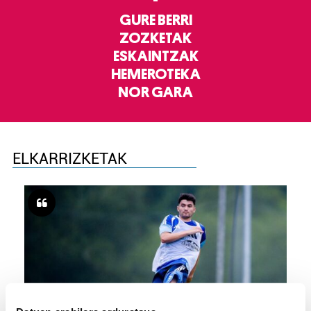
GURE BERRI
ZOZKETAK
ESKAINTZAK
HEMEROTEKA
NOR GARA
ELKARRIZKETAK