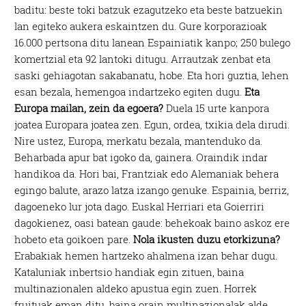
baditu: beste toki batzuk ezagutzeko eta beste batzuekin
lan egiteko aukera eskaintzen du. Gure korporazioak
16.000 pertsona ditu lanean Espainiatik kanpo; 250 bulego
komertzial eta 92 lantoki ditugu. Arrautzak zenbat eta
saski gehiagotan sakabanatu, hobe. Eta hori guztia, lehen
esan bezala, hemengoa indartzeko egiten dugu.
Eta
Europa mailan, zein da egoera?
Duela 15 urte kanpora
joatea Europara joatea zen. Egun, ordea, txikia dela dirudi.
Nire ustez, Europa, merkatu bezala, mantenduko da.
Beharbada apur bat igoko da, gainera. Oraindik indar
handikoa da. Hori bai, Frantziak edo Alemaniak behera
egingo balute, arazo latza izango genuke. Espainia, berriz,
dagoeneko lur jota dago. Euskal Herriari eta Goierriri
dagokienez, oasi batean gaude: behekoak baino askoz ere
hobeto eta goikoen pare.
Nola ikusten duzu etorkizuna?
Erabakiak hemen hartzeko ahalmena izan behar dugu.
Kataluniak inbertsio handiak egin zituen, baina
multinazionalen aldeko apustua egin zuen. Horrek
fruituak eman ditu, baina orain multinazionalak alde