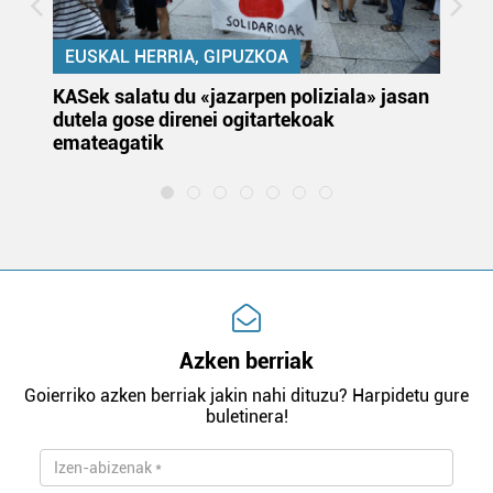
EUSKAL HERRIA, GIPUZKOA
KASek salatu du «jazarpen poliziala» jasan
Pa
dutela gose direnei ogitartekoak
da
emateagatik
«s
Azken berriak
Goierriko azken berriak jakin nahi dituzu? Harpidetu gure
buletinera!