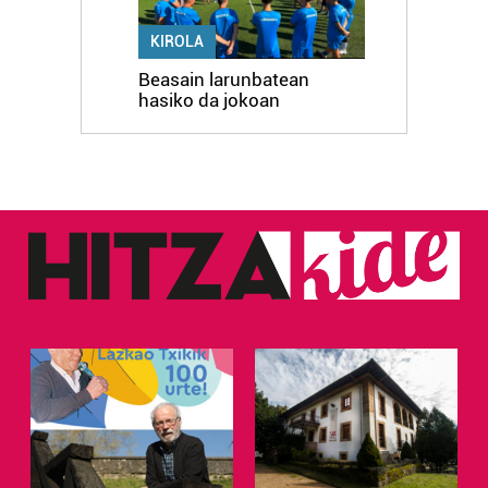
KIROLA
Beasain larunbatean
hasiko da jokoan