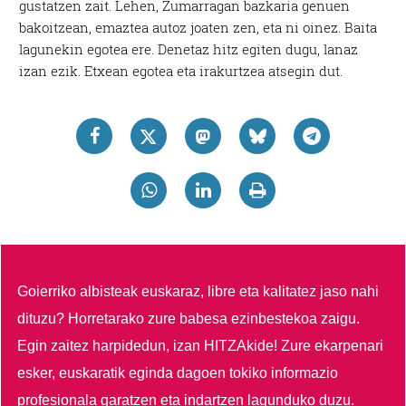
gustatzen zait. Lehen, Zumarragan bazkaria genuen
bakoitzean, emaztea autoz joaten zen, eta ni oinez. Baita
lagunekin egotea ere. Denetaz hitz egiten dugu, lanaz
izan ezik. Etxean egotea eta irakurtzea atsegin dut.
Goierriko albisteak euskaraz, libre eta kalitatez jaso nahi
dituzu?
Horretarako zure babesa ezinbestekoa zaigu.
Egin zaitez harpidedun, izan HITZAkide!
Zure ekarpenari
esker, euskaratik eginda dagoen tokiko informazio
profesionala garatzen eta indartzen lagunduko duzu.