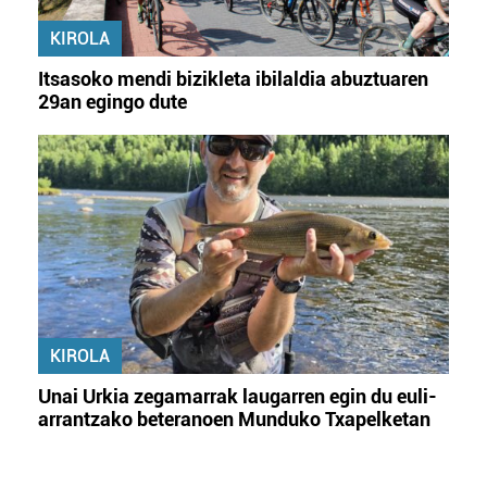
KIROLA
Itsasoko mendi bizikleta ibilaldia abuztuaren
29an egingo dute
KIROLA
Unai Urkia zegamarrak laugarren egin du euli-
arrantzako beteranoen Munduko Txapelketan