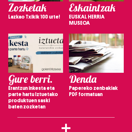
Zozketak
Eskaintzak
Lazkao Txikik 100 urte!
EUSKAL HERRIA
MUSEOA
Gure berri.
Denda
Erantzun inkesta eta
Papereko zenbakiak
parte hartu Iztuetako
PDF formatuan
produktuen saski
baten zozketan
+