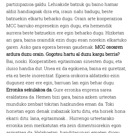
partizipazioa galdu. Lehiakide batzuk gu baino hamar
aldiz handiagoak dira eta, iraun nahi badugu, beste
batzuekin elkartu beharko dugu. Orain arte kooperazioa
MCC barruko enpresekin egin dugu, eta hemendik
aurrera beste batzuekin ere egin beharko dugu. Hizketan
ari gara, baina oraindik ezin dugu esan norekin elkartuko
garen. Asko gara egoera berean gaudenak.
MCC osoaren
ardura duzu orain. Gogotsu hartu al duzu kargu berria?
Bai, noski. Kooperatiben egitasmoan sinesten dugu, eta
ilusio handia dut. Unea ez da egokiena, baina ez guretzat,
eta ez beste inorentzat. Egoera orokorra aldatzeko ezin
dugunez ezer ere egin, barruan lan egin behar dugu.
Erronka sekulakoa da.
Gure erronka enpresa sarea
eraldatzea da. Hemen bizi gara, baina azken urteotan
munduko zenbait tokitan hazkundea eman da. Toki
horietan egon denak irabaziak lortu ditu, eta horiek hona
ekarri ditu: lana, egitasmoak… Hurrengo urteetarako
erronka zein merkatutan eta zein dimentsiorekin egon
asmatzea da. Halakoetan, handitasunari ematen diogu