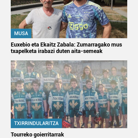
MUSA
Euxebio eta Ekaitz Zabala: Zumarragako mus
txapelketa irabazi duten aita-semeak
TXIRRINDULARITZA
Tourreko goierritarrak