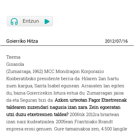
Goierriko Hitza
2012
/
07
/
16
Txema
Gisasola
(Zumarraga, 1962) MCC Mondragon Korporazio
Kooberatiboko presidente berria da. Hilaren 2an hartu
zuen kargua, Santa Isabel egunean. Arrasaten lan egiten
du, baina Goierrirekin lotura estua du: Zumarragan jaioa
da eta Seguran bizi da.
Azken urteotan Fagor Etxetresnak
taldearen zuzendari nagusia izan zara. Zein egoeratan
utzi duzu etxetresnen taldea?
2006tik 2012ra bitartean
izan naiz kudeatzailea. 2005ean Frantziako Brandt
enpresa erosi genuen. Gure tamainakoa zen, 4.500 langile