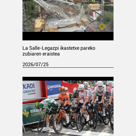
La Salle-Legazpi ikastetxe pareko
zubiaren eraistea
2026/07/25