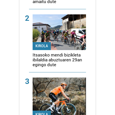
amaitu dute
2
KIROLA
Itsasoko mendi bizikleta
ibilaldia abuztuaren 29an
egingo dute
3
KIROLA