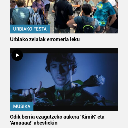
URBIAKO FESTA
Urbiako zelaiak erromeria leku
MUSIKA
Odik berria ezagutzeko aukera 'KimiK' eta
'Amaaaa!' abestiekin