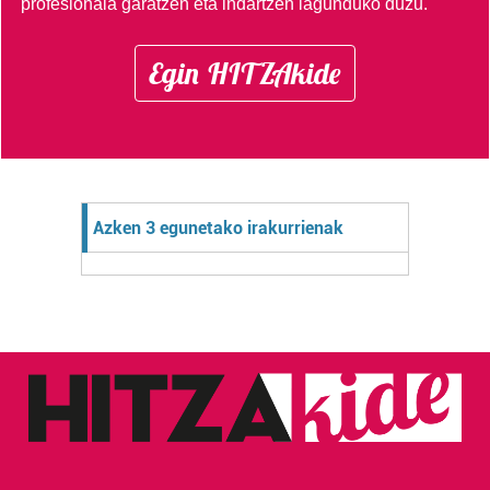
profesionala garatzen eta indartzen lagunduko duzu.
Egin HITZAkide
Azken 3 egunetako irakurrienak