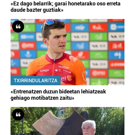
«Ez dago belarrik; garai honetarako oso erreta
daude bazter guztiak»
TXIRRINDULARITZA
«Entrenatzen duzun bideetan lehiatzeak
gehiago motibatzen zaitu»