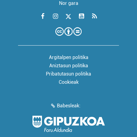
Nor gara
Argitalpen politika
Aniztasun politika
Pribatutasun politika
Cookieak
Babesleak: