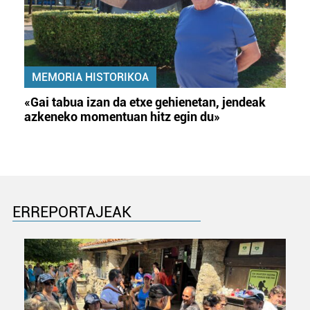
MEMORIA HISTORIKOA
«Gai tabua izan da etxe gehienetan, jendeak
azkeneko momentuan hitz egin du»
ERREPORTAJEAK