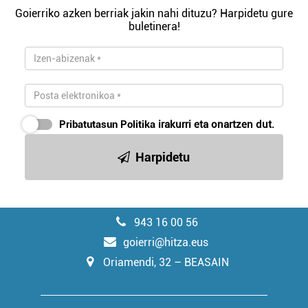
Goierriko azken berriak jakin nahi dituzu? Harpidetu gure
buletinera!
Pribatutasun Politika
irakurri eta onartzen dut.
Harpidetu
943 16 00 56
goierri@hitza.eus
Oriamendi, 32 – BEASAIN