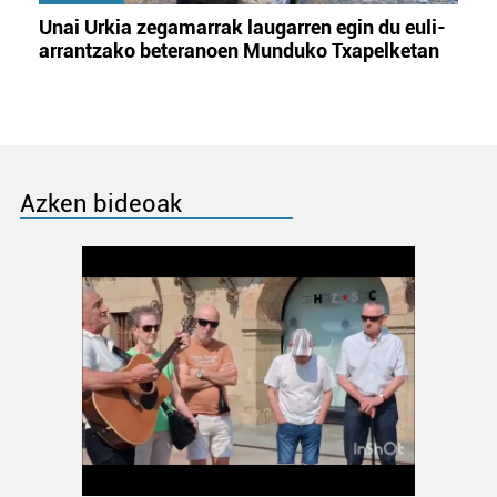
Unai Urkia zegamarrak laugarren egin du euli-
arrantzako beteranoen Munduko Txapelketan
Azken bideoak