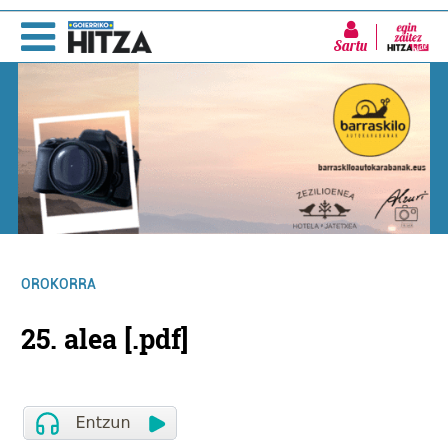
Sartu
OROKORRA
25. alea [.pdf]