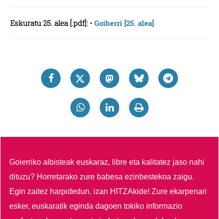
Eskuratu 25. alea [.pdf]:
•
Goiberri [25. alea]
Goierriko albisteak euskaraz, libre eta kalitatez jaso nahi
dituzu?
Horretarako zure babesa ezinbestekoa zaigu.
Egin zaitez harpidedun, izan HITZAkide!
Zure ekarpenari
esker, euskaratik eginda dagoen tokiko informazio