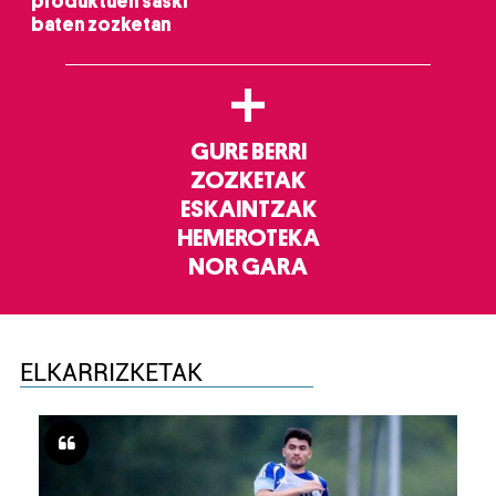
produktuen saski
baten zozketan
+
GURE BERRI
ZOZKETAK
ESKAINTZAK
HEMEROTEKA
NOR GARA
ELKARRIZKETAK