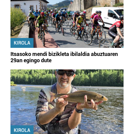
erabiltzeko baimen esplizitua ematen diguzu.
Gehiago
irakurri
KIROLA
Itsasoko mendi bizikleta ibilaldia abuztuaren
29an egingo dute
KIROLA