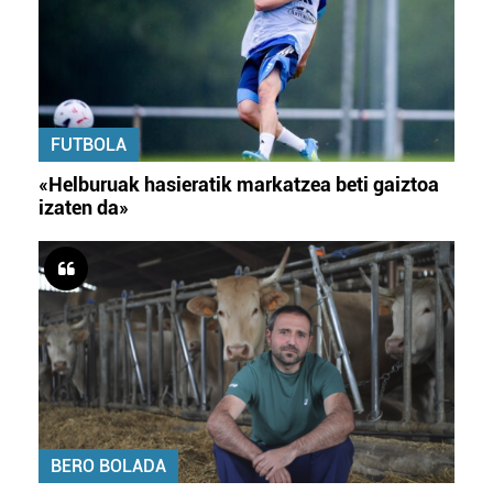
FUTBOLA
«Helburuak hasieratik markatzea beti gaiztoa
izaten da»
BERO BOLADA