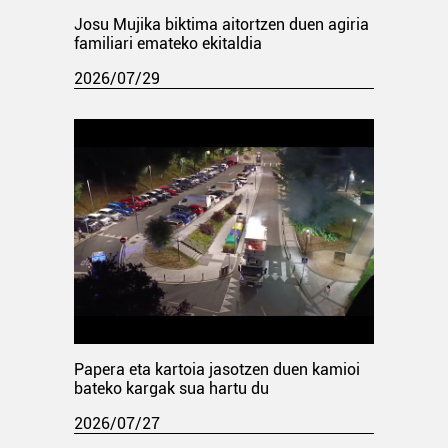
Josu Mujika biktima aitortzen duen agiria
familiari emateko ekitaldia
2026/07/29
Papera eta kartoia jasotzen duen kamioi
bateko kargak sua hartu du
2026/07/27