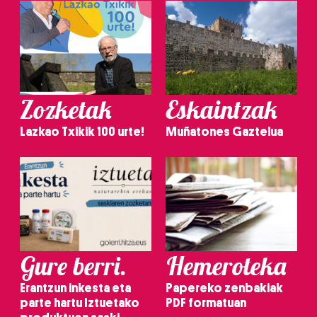
Zozketak
Eskaintzak
Lazkao Txikik 100 urte!
Muñatones Gaztelua
Gure berri.
Hemeroteka
Erantzun inkesta eta
Papereko zenbakiak
parte hartu Iztuetako
PDF formatuan