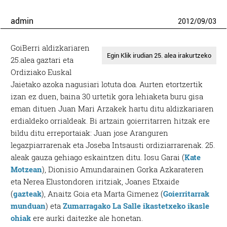
admin
2012
/
09
/
03
GoiBerri aldizkariaren
Egin Klik irudian 25. alea irakurtzeko
25.alea gaztari eta
Ordiziako Euskal
Jaietako azoka nagusiari lotuta doa. Aurten etortzertik
izan ez duen, baina 30 urtetik gora lehiaketa buru gisa
eman dituen Juan Mari Arzakek hartu ditu aldizkariaren
erdialdeko orrialdeak. Bi artzain goierritarren hitzak ere
bildu ditu erreportaiak: Juan jose Aranguren
legazpiarrarenak eta Joseba Intsausti ordiziarrarenak. 25.
aleak gauza gehiago eskaintzen ditu. Iosu Garai (
Kate
Motzean
), Dionisio Amundarainen Gorka Azkarateren
eta Nerea Elustondoren iritziak, Joanes Etxaide
(
gazteak
), Anaitz Goia eta Marta Gimenez (
Goierritarrak
munduan
) eta
Zumarragako La Salle ikastetxeko ikasle
ohiak
ere aurki daitezke ale honetan.