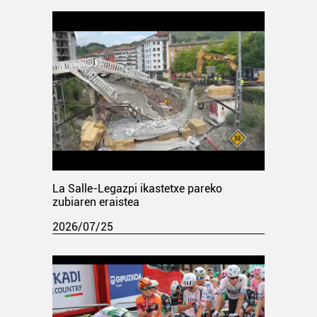
La Salle-Legazpi ikastetxe pareko
zubiaren eraistea
2026/07/25