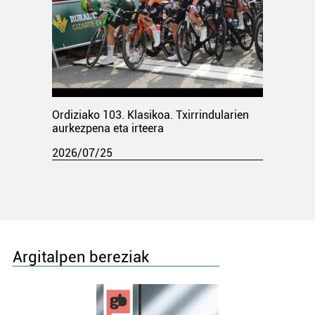
Ordiziako 103. Klasikoa. Txirrindularien
aurkezpena eta irteera
2026/07/25
Argitalpen bereziak