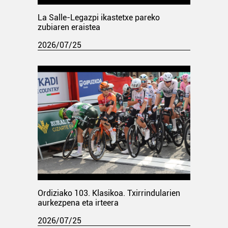
La Salle-Legazpi ikastetxe pareko
zubiaren eraistea
2026/07/25
Ordiziako 103. Klasikoa. Txirrindularien
aurkezpena eta irteera
2026/07/25