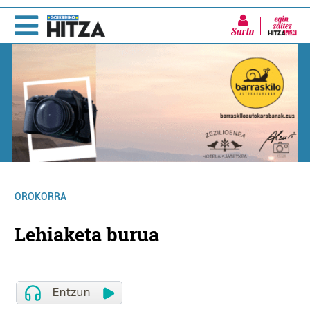
Sartu
OROKORRA
Lehiaketa burua