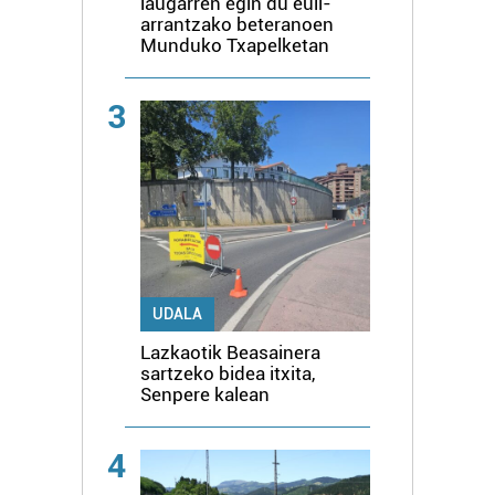
laugarren egin du euli-
arrantzako beteranoen
Munduko Txapelketan
3
UDALA
Lazkaotik Beasainera
sartzeko bidea itxita,
Senpere kalean
4