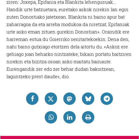
ziren: Joxepa, Epifania eta Blankita lehengusuak…
Handik urte batzuetara, euretako askok nirekin lan egin
zuten Donostiako jatetxean. Blankita ni baino apur bat
zaharragoa da eta arreba modukoa da niretzat; Epifaniak
urte asko eman zituen gurekin Donostian». Oraindik ere
harreman estua du Goierriko senitartekoekin. Dena den,
nahi baino gutxiago etortzen dela aitortu du. «Askoz ere
gehiago joan beharko nintzateke, bikain portatu baitziren
nirekin eta bizitza osoan asko maitatu bainaute.
Eurengandik zer edo zer behar dudan bakoitzean,
laguntzeko prest daude», dio.