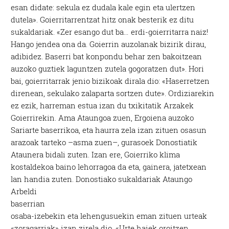
esan didate: sekula ez dudala kale egin eta ulertzen
dutela». Goierritarrentzat hitz onak besterik ez ditu
sukaldariak. «Zer esango dut ba… erdi-goierritarra naiz!
Hango jendea ona da. Goierrin auzolanak bizirik dirau,
adibidez. Baserri bat konpondu behar zen bakoitzean
auzoko guztiek laguntzen zutela gogoratzen dut». Hori
bai, goierritarrak jenio bizikoak dirala dio: «Haserretzen
direnean, sekulako zalaparta sortzen dute». Ordiziarekin
ez ezik, harreman estua izan du txikitatik Arzakek
Goierrirekin. Ama Ataungoa zuen, Ergoiena auzoko
Sariarte baserrikoa, eta haurra zela izan zituen osasun
arazoak tarteko –asma zuen–, gurasoek Donostiatik
Ataunera bidali zuten. Izan ere, Goierriko klima
kostaldekoa baino lehorragoa da eta, gainera, jatetxean
lan handia zuten.
Donostiako sukaldariak Ataungo
Arbeldi
baserrian
osaba-izebekin eta lehengusuekin eman zituen urteak
«zoragarriak» izan zirela dio. «Urte haiek oroitzen