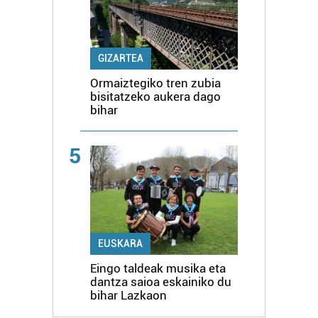
GIZARTEA
Ormaiztegiko tren zubia
bisitatzeko aukera dago
bihar
5
EUSKARA
Eingo taldeak musika eta
dantza saioa eskainiko du
bihar Lazkaon