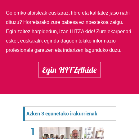
Goierriko albisteak euskaraz, libre eta kalitatez jaso nahi
dituzu?
Horretarako zure babesa ezinbestekoa zaigu.
Egin zaitez harpidedun, izan HITZAkide!
Zure ekarpenari
esker, euskaratik eginda dagoen tokiko informazio
profesionala garatzen eta indartzen lagunduko duzu.
Egin HITZAkide
Azken 3 egunetako irakurrienak
1