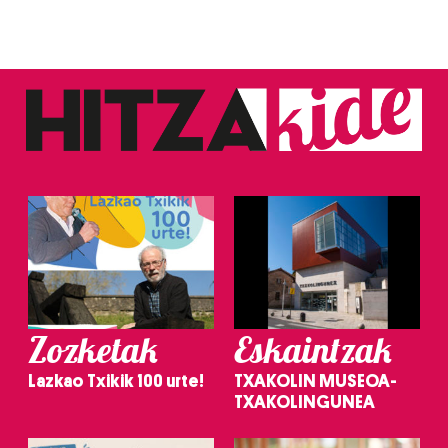
Zozketak
Eskaintzak
Lazkao Txikik 100 urte!
TXAKOLIN MUSEOA-
TXAKOLINGUNEA