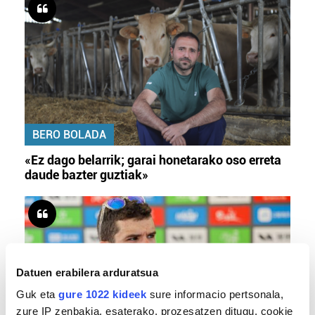
BERO BOLADA
«Ez dago belarrik; garai honetarako oso erreta
daude bazter guztiak»
Datuen erabilera arduratsua
Guk eta
gure 1022 kideek
sure informacio pertsonala,
zure IP zenbakia, esaterako, prozesatzen ditugu, cookie