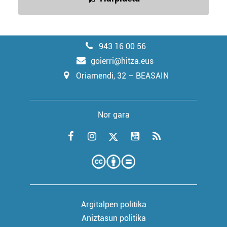
943 16 00 56
goierri@hitza.eus
Oriamendi, 32 – BEASAIN
Nor gara
Argitalpen politika
Aniztasun politika