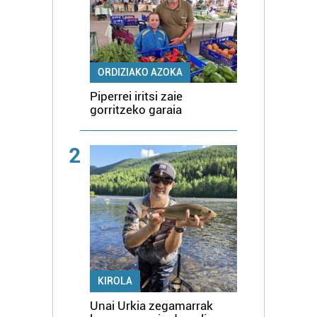
ORDIZIAKO AZOKA
Piperrei iritsi zaie
gorritzeko garaia
2
KIROLA
Unai Urkia zegamarrak