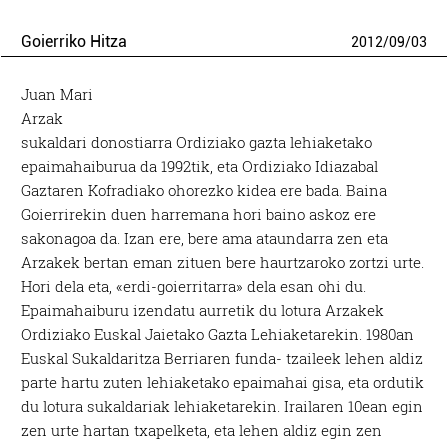
Goierriko Hitza
2012
/
09
/
03
Juan Mari
Arzak
sukaldari donostiarra Ordiziako gazta lehiaketako
epaimahaiburua da 1992tik, eta Ordiziako Idiazabal
Gaztaren Kofradiako ohorezko kidea ere bada. Baina
Goierrirekin duen harremana hori baino askoz ere
sakonagoa da. Izan ere, bere ama ataundarra zen eta
Arzakek bertan eman zituen bere haurtzaroko zortzi urte.
Hori dela eta, «erdi-goierritarra» dela esan ohi du.
Epaimahaiburu izendatu aurretik du lotura Arzakek
Ordiziako Euskal Jaietako Gazta Lehiaketarekin. 1980an
Euskal Sukaldaritza Berriaren funda- tzaileek lehen aldiz
parte hartu zuten lehiaketako epaimahai gisa, eta ordutik
du lotura sukaldariak lehiaketarekin. Irailaren 10ean egin
zen urte hartan txapelketa, eta lehen aldiz egin zen