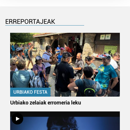
Guk eta gure bazkideek zure datu pertsonalak
prozesatzen ditugu, zure IP zenbakia, besteak beste,
teknologia erabiliz, cookieak adibidez, iragarki eta eduki
ERREPORTAJEAK
pertsonalizatuak eskaintzeko, iragarkiak eta edukia
neurtzeko, jendeari buruzko informazioa biltzeko eta
produktuak garatzeko. Zure datuak nork eta zertarako
erabiltzen dituen hauta dezakezu.
Bazkide batzuek ez dizute baimenik eskatzen, eta beren
interes komertzial legitimoetan babesten dira. Ikusi gure
bazkideen zerrenda, beren ustez zein helburutarako
duten interes legitimoa eta horren aurka nola egin
dezakezun ikusteko.
URBIAKO FESTA
Lortu zure datu pertsonalak prozesatzeko moduari
Urbiako zelaiak erromeria leku
buruzko informazio gehiago eta ezarri zure lehentasunak
datuen atalean. Edozein unetan alda edo ken dezakezu
zure baimena Cookieen adierazpenean.