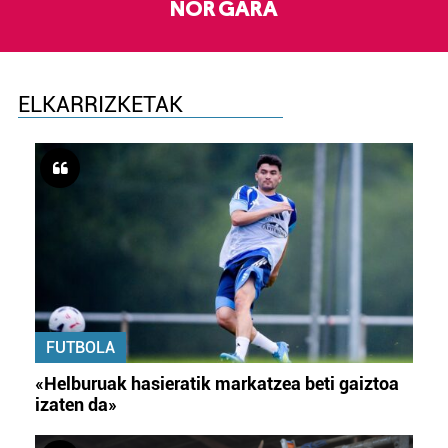
NOR GARA
ELKARRIZKETAK
FUTBOLA
«Helburuak hasieratik markatzea beti gaiztoa
izaten da»