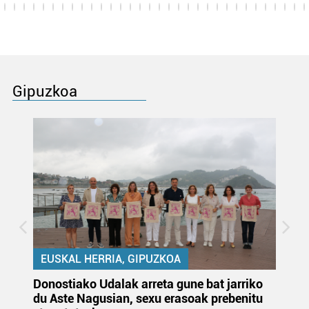
Gipuzkoa
EUSKAL HERRIA, GIPUZKOA
Donostiako Udalak arreta gune bat jarriko
Ur
du Aste Nagusian, sexu erasoak prebenitu
es