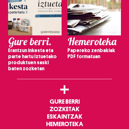
Gure berri.
Hemeroteka
Erantzun inkesta eta
Papereko zenbakiak
parte hartu Iztuetako
PDF formatuan
produktuen saski
baten zozketan
+
GURE BERRI
ZOZKETAK
ESKAINTZAK
HEMEROTEKA