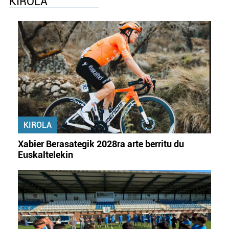
KIROLA
KIROLA
Xabier Berasategik 2028ra arte berritu du
Euskaltelekin