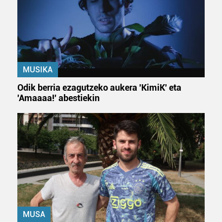
Webgune honek cookie propioak eta hirugarrenen cookie-
fitxategiak erabiltzen ditu. Zure esperientzia eta
zerbitzuak hobetzeko asmoz, cookie teknologiaz
baliatzen gara. Ohar hau onartuz gero, teknologia hori
erabiltzeko baimen esplizitua ematen diguzu.
Gehiago
irakurri
MUSIKA
Odik berria ezagutzeko aukera 'KimiK' eta
'Amaaaa!' abestiekin
MUSA