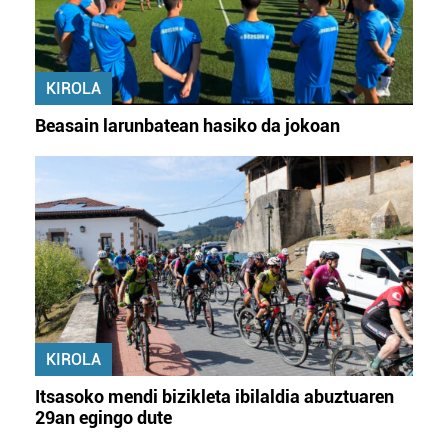
KIROLA
Beasain larunbatean hasiko da jokoan
KIROLA
Itsasoko mendi bizikleta ibilaldia abuztuaren
29an egingo dute