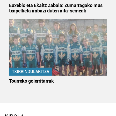
Euxebio eta Ekaitz Zabala: Zumarragako mus
txapelketa irabazi duten aita-semeak
TXIRRINDULARITZA
Tourreko goierritarrak