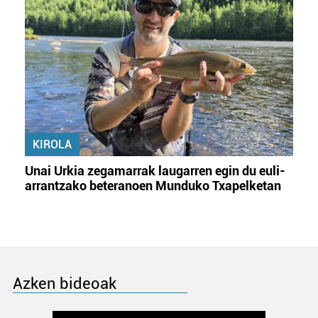
KIROLA
Unai Urkia zegamarrak laugarren egin du euli-
arrantzako beteranoen Munduko Txapelketan
Azken bideoak