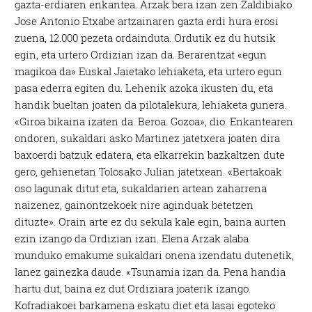
gazta-erdiaren enkantea. Arzak bera izan zen Zaldibiako
Jose Antonio Etxabe artzainaren gazta erdi hura erosi
zuena, 12.000 pezeta ordainduta. Ordutik ez du hutsik
egin, eta urtero Ordizian izan da. Berarentzat «egun
magikoa da» Euskal Jaietako lehiaketa, eta urtero egun
pasa ederra egiten du. Lehenik azoka ikusten du, eta
handik bueltan joaten da pilotalekura, lehiaketa gunera.
«Giroa bikaina izaten da. Beroa. Gozoa», dio. Enkantearen
ondoren, sukaldari asko Martinez jatetxera joaten dira
baxoerdi batzuk edatera, eta elkarrekin bazkaltzen dute
gero, gehienetan Tolosako Julian jatetxean. «Bertakoak
oso lagunak ditut eta, sukaldarien artean zaharrena
naizenez, gainontzekoek nire aginduak betetzen
dituzte». Orain arte ez du sekula kale egin, baina aurten
ezin izango da Ordizian izan. Elena Arzak alaba
munduko emakume sukaldari onena izendatu dutenetik,
lanez gainezka daude. «Tsunamia izan da. Pena handia
hartu dut, baina ez dut Ordiziara joaterik izango.
Kofradiakoei barkamena eskatu diet eta lasai egoteko