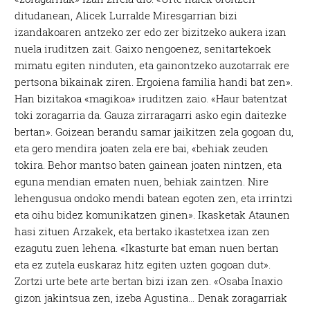
ditudanean, Alicek Lurralde Miresgarrian bizi
izandakoaren antzeko zer edo zer bizitzeko aukera izan
nuela iruditzen zait. Gaixo nengoenez, senitartekoek
mimatu egiten ninduten, eta gainontzeko auzotarrak ere
pertsona bikainak ziren. Ergoiena familia handi bat zen».
Han bizitakoa «magikoa» iruditzen zaio. «Haur batentzat
toki zoragarria da. Gauza zirraragarri asko egin daitezke
bertan». Goizean berandu samar jaikitzen zela gogoan du,
eta gero mendira joaten zela ere bai, «behiak zeuden
tokira. Behor mantso baten gainean joaten nintzen, eta
eguna mendian ematen nuen, behiak zaintzen. Nire
lehengusua ondoko mendi batean egoten zen, eta irrintzi
eta oihu bidez komunikatzen ginen». Ikasketak Ataunen
hasi zituen Arzakek, eta bertako ikastetxea izan zen
ezagutu zuen lehena. «Ikasturte bat eman nuen bertan
eta ez zutela euskaraz hitz egiten uzten gogoan dut».
Zortzi urte bete arte bertan bizi izan zen. «Osaba Inaxio
gizon jakintsua zen, izeba Agustina… Denak zoragarriak