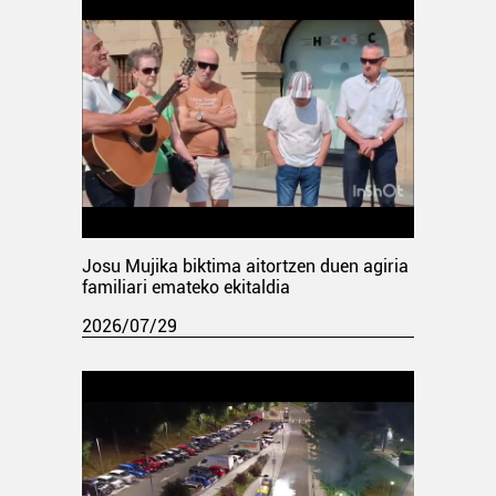
Josu Mujika biktima aitortzen duen agiria
familiari emateko ekitaldia
2026/07/29