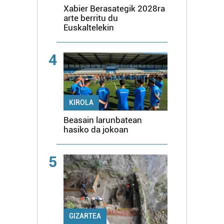
Xabier Berasategik 2028ra
arte berritu du
Euskaltelekin
4
KIROLA
Beasain larunbatean
hasiko da jokoan
5
GIZARTEA