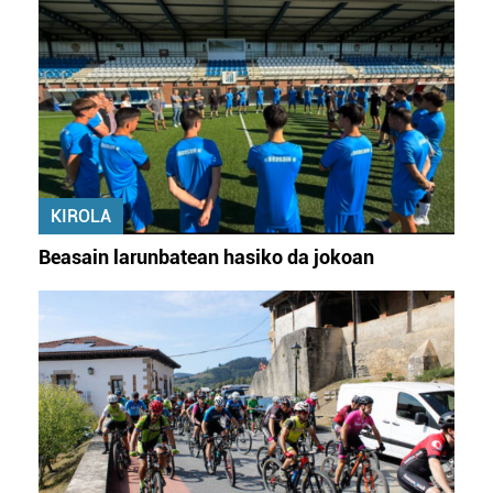
KIROLA
Beasain larunbatean hasiko da jokoan