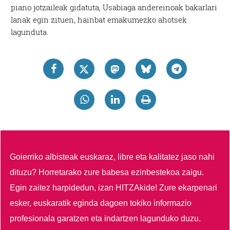
piano jotzaileak gidatuta, Usabiaga andereinoak bakarlari
lanak egin zituen, hainbat emakumezko ahotsek
lagunduta.
Goierriko albisteak euskaraz, libre eta kalitatez jaso nahi
dituzu?
Horretarako zure babesa ezinbestekoa zaigu.
Egin zaitez harpidedun, izan HITZAkide!
Zure ekarpenari
esker, euskaratik eginda dagoen tokiko informazio
profesionala garatzen eta indartzen lagunduko duzu.