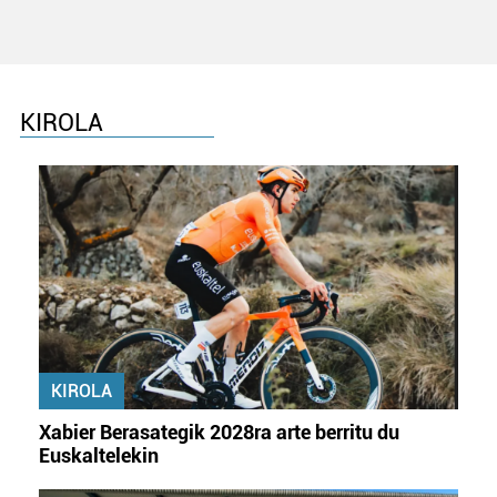
KIROLA
KIROLA
Xabier Berasategik 2028ra arte berritu du
Euskaltelekin