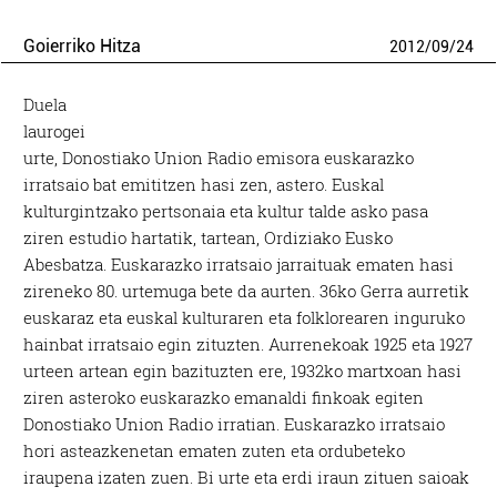
Goierriko Hitza
2012
/
09
/
24
Duela
laurogei
urte, Donostiako Union Radio emisora euskarazko
irratsaio bat emititzen hasi zen, astero. Euskal
kulturgintzako pertsonaia eta kultur talde asko pasa
ziren estudio hartatik, tartean, Ordiziako Eusko
Abesbatza. Euskarazko irratsaio jarraituak ematen hasi
zireneko 80. urtemuga bete da aurten. 36ko Gerra aurretik
euskaraz eta euskal kulturaren eta folklorearen inguruko
hainbat irratsaio egin zituzten. Aurrenekoak 1925 eta 1927
urteen artean egin bazituzten ere, 1932ko martxoan hasi
ziren asteroko euskarazko emanaldi finkoak egiten
Donostiako Union Radio irratian. Euskarazko irratsaio
hori asteazkenetan ematen zuten eta ordubeteko
iraupena izaten zuen. Bi urte eta erdi iraun zituen saioak