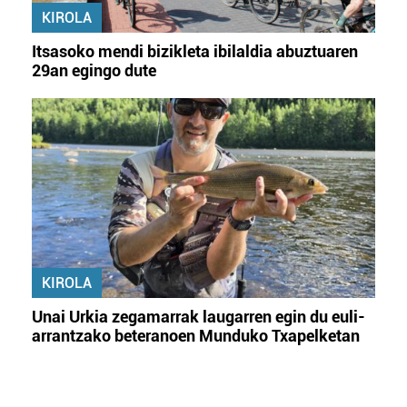
KIROLA
Itsasoko mendi bizikleta ibilaldia abuztuaren
29an egingo dute
KIROLA
Unai Urkia zegamarrak laugarren egin du euli-
arrantzako beteranoen Munduko Txapelketan