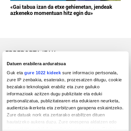
«Gai tabua izan da etxe gehienetan, jendeak
azkeneko momentuan hitz egin du»
ERREPORTAJEAK
Datuen erabilera arduratsua
Guk eta
gure 1022 kideek
sure informacio pertsonala,
zure IP zenbakia, esaterako, prozesatzen ditugu, cookie
bezalako teknologiak erabiliz eta zure gailuko
informazioak azitzen dugu publizitate eta eduki
pertsonalizatua, publizitatearen eta edukiaren neurketa,
audientzia-ikerketa eta zerbitzuen garapena eskaintzeko.
Zure datuak nork eta zertarako erabiltzen dituen
hautatzeko aukera duzu. Zure onespena aldatzen edo
URBIAKO FESTA
deuseztatzen ahal duzu edozein momentutan, Cookie