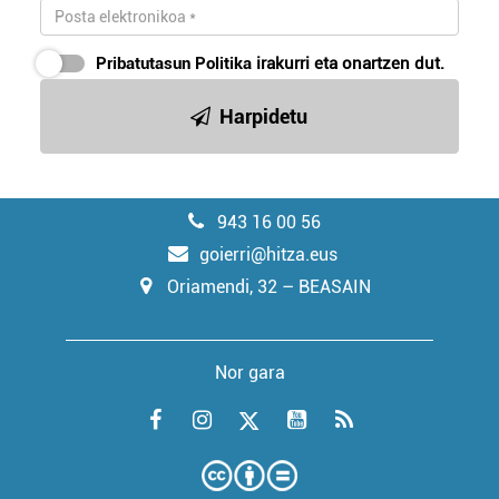
Pribatutasun Politika
irakurri eta onartzen dut.
Harpidetu
943 16 00 56
goierri@hitza.eus
Oriamendi, 32 – BEASAIN
Nor gara