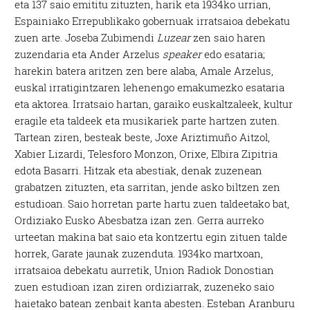
eta 137 saio emititu zituzten, harik eta 1934ko urrian,
Espainiako Errepublikako gobernuak irratsaioa debekatu
zuen arte. Joseba Zubimendi
Luzear
zen saio haren
zuzendaria eta Ander Arzelus
speaker
edo esataria;
harekin batera aritzen zen bere alaba, Amale Arzelus,
euskal irratigintzaren lehenengo emakumezko esataria
eta aktorea. Irratsaio hartan, garaiko euskaltzaleek, kultur
eragile eta taldeek eta musikariek parte hartzen zuten.
Tartean ziren, besteak beste, Joxe Ariztimuño Aitzol,
Xabier Lizardi, Telesforo Monzon, Orixe, Elbira Zipitria
edota Basarri. Hitzak eta abestiak, denak zuzenean
grabatzen zituzten, eta sarritan, jende asko biltzen zen
estudioan. Saio horretan parte hartu zuen taldeetako bat,
Ordiziako Eusko Abesbatza izan zen. Gerra aurreko
urteetan makina bat saio eta kontzertu egin zituen talde
horrek, Garate jaunak zuzenduta. 1934ko martxoan,
irratsaioa debekatu aurretik, Union Radiok Donostian
zuen estudioan izan ziren ordiziarrak, zuzeneko saio
haietako batean zenbait kanta abesten. Esteban Aranburu