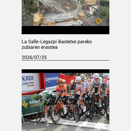
La Salle-Legazpi ikastetxe pareko
zubiaren eraistea
2026/07/25