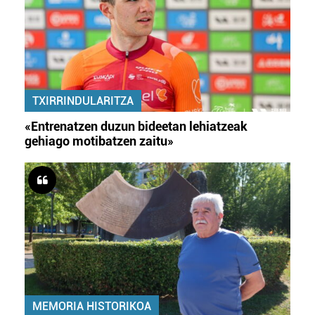
TXIRRINDULARITZA
«Entrenatzen duzun bideetan lehiatzeak
gehiago motibatzen zaitu»
MEMORIA HISTORIKOA