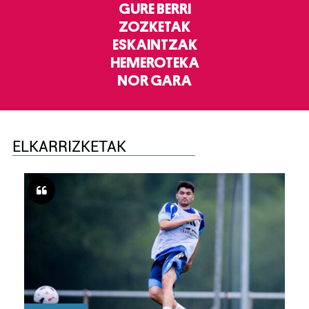
GURE BERRI
ZOZKETAK
ESKAINTZAK
HEMEROTEKA
NOR GARA
ELKARRIZKETAK