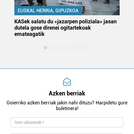
EUSKAL HERRIA, GIPUZKOA
KASek salatu du «jazarpen poliziala» jasan
Pa
dutela gose direnei ogitartekoak
da
emateagatik
«s
Azken berriak
Goierriko azken berriak jakin nahi dituzu? Harpidetu gure
buletinera!