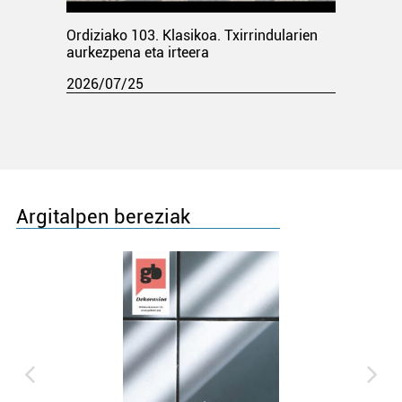
Ordiziako 103. Klasikoa. Txirrindularien
aurkezpena eta irteera
2026/07/25
Argitalpen bereziak