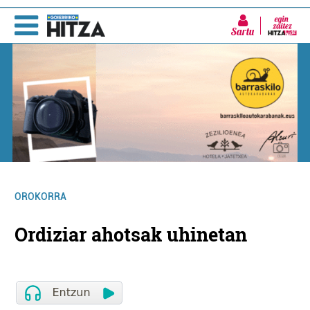
Sartu
OROKORRA
Ordiziar ahotsak uhinetan