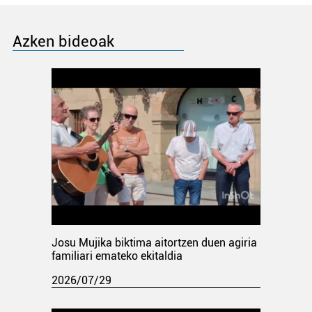
Azken bideoak
Josu Mujika biktima aitortzen duen agiria
familiari emateko ekitaldia
2026/07/29