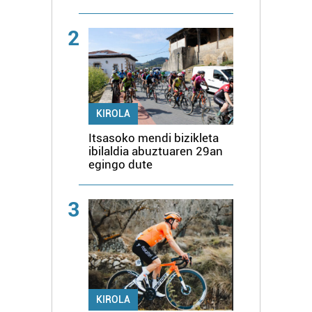
2
KIROLA
Itsasoko mendi bizikleta
ibilaldia abuztuaren 29an
egingo dute
3
KIROLA