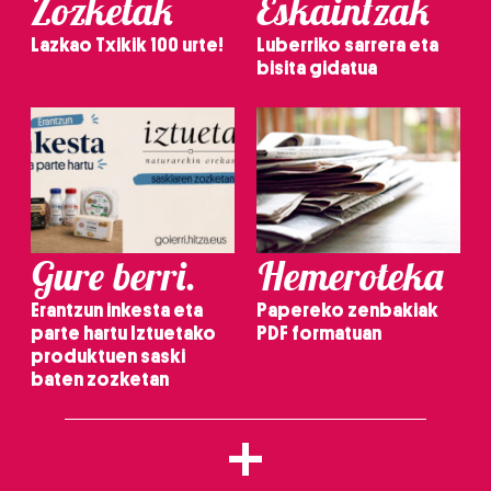
Zozketak
Eskaintzak
Lazkao Txikik 100 urte!
Luberriko sarrera eta
bisita gidatua
Gure berri.
Hemeroteka
Erantzun inkesta eta
Papereko zenbakiak
parte hartu Iztuetako
PDF formatuan
produktuen saski
baten zozketan
+