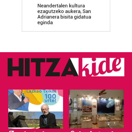
Neandertalen kultura
ezagutzeko aukera, San
Adrianera bisita gidatua
eginda