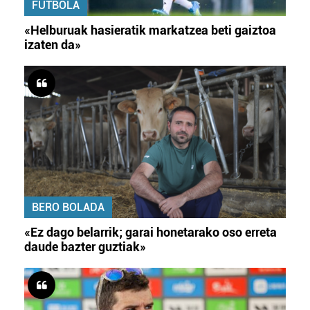
FUTBOLA
«Helburuak hasieratik markatzea beti gaiztoa
izaten da»
BERO BOLADA
«Ez dago belarrik; garai honetarako oso erreta
daude bazter guztiak»