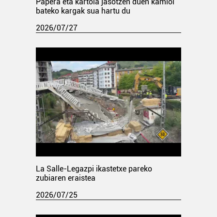
Papera eta kartoia jasotzen duen kamioi
bateko kargak sua hartu du
2026/07/27
La Salle-Legazpi ikastetxe pareko
zubiaren eraistea
2026/07/25