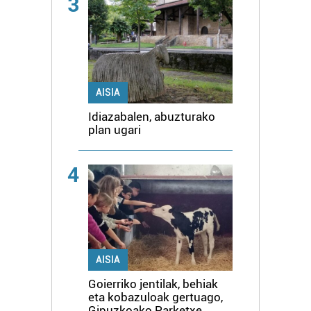
3
AISIA
Idiazabalen, abuzturako
plan ugari
4
AISIA
Goierriko jentilak, behiak
eta kobazuloak gertuago,
Gipuzkoako Parketxe