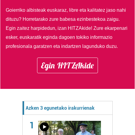
Goierriko albisteak euskaraz, libre eta kalitatez jaso nahi
dituzu?
Horretarako zure babesa ezinbestekoa zaigu.
Egin zaitez harpidedun, izan HITZAkide!
Zure ekarpenari
esker, euskaratik eginda dagoen tokiko informazio
profesionala garatzen eta indartzen lagunduko duzu.
Egin HITZAkide
Azken 3 egunetako irakurrienak
1