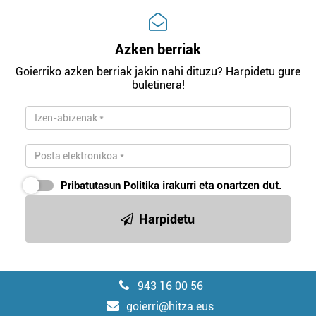
Azken berriak
Goierriko azken berriak jakin nahi dituzu? Harpidetu gure
buletinera!
Pribatutasun Politika
irakurri eta onartzen dut.
Harpidetu
943 16 00 56
goierri@hitza.eus