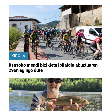
KIROLA
Itsasoko mendi bizikleta ibilaldia abuztuaren
29an egingo dute