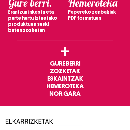
Gure berri.
Hemeroteka
Erantzun inkesta eta
Papereko zenbakiak
parte hartu Iztuetako
PDF formatuan
produktuen saski
baten zozketan
+
GURE BERRI
ZOZKETAK
ESKAINTZAK
HEMEROTEKA
NOR GARA
ELKARRIZKETAK