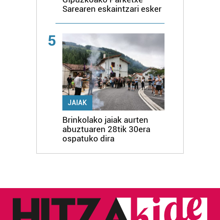
Sarearen eskaintzari esker
5
JAIAK
Brinkolako jaiak aurten
abuztuaren 28tik 30era
ospatuko dira