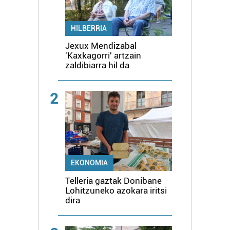
HILBERRIA
Jexux Mendizabal
'Kaxkagorri' artzain
zaldibiarra hil da
2
EKONOMIA
Telleria gaztak Donibane
Lohitzuneko azokara iritsi
dira