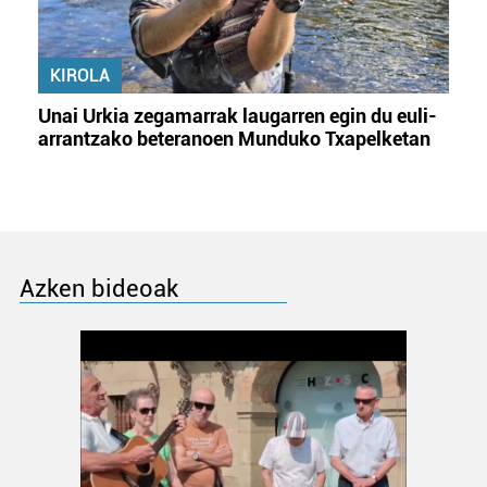
KIROLA
Unai Urkia zegamarrak laugarren egin du euli-
arrantzako beteranoen Munduko Txapelketan
Azken bideoak