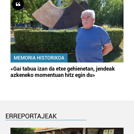
MEMORIA HISTORIKOA
«Gai tabua izan da etxe gehienetan, jendeak
azkeneko momentuan hitz egin du»
ERREPORTAJEAK