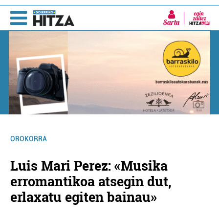
Sartu
OROKORRA
Luis Mari Perez: «Musika
erromantikoa atsegin dut,
erlaxatu egiten bainau»