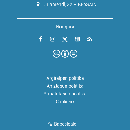
Oriamendi, 32 – BEASAIN
Nor gara
Argitalpen politika
Aniztasun politika
Pribatutasun politika
Cookieak
Babesleak: