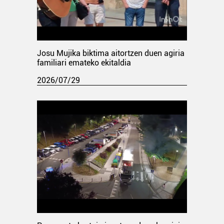
Josu Mujika biktima aitortzen duen agiria
familiari emateko ekitaldia
2026/07/29