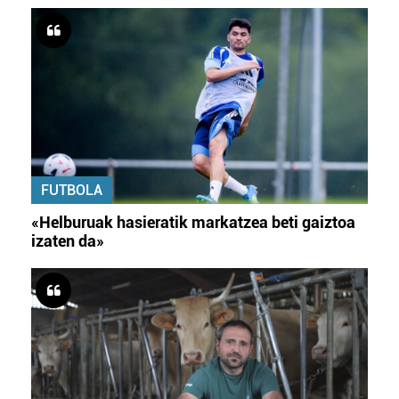
FUTBOLA
«Helburuak hasieratik markatzea beti gaiztoa
izaten da»