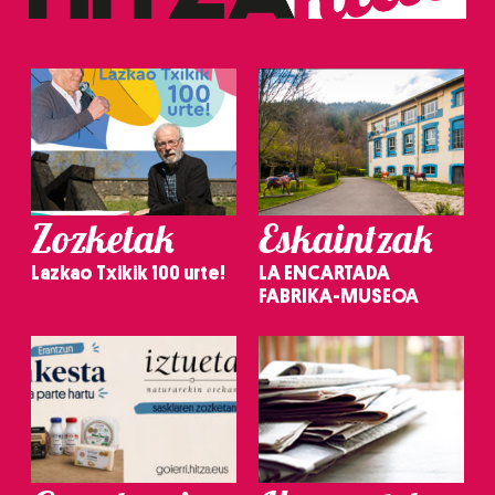
Zozketak
Eskaintzak
Lazkao Txikik 100 urte!
LA ENCARTADA
FABRIKA-MUSEOA