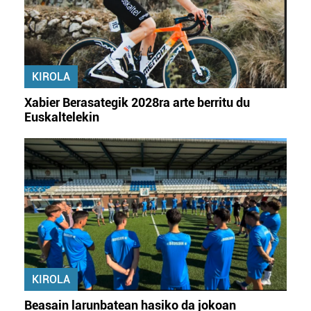
KIROLA
Xabier Berasategik 2028ra arte berritu du
Euskaltelekin
KIROLA
Beasain larunbatean hasiko da jokoan