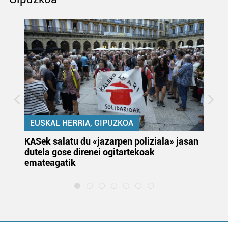
EUSKAL HERRIA, GIPUZKOA
KASek salatu du «jazarpen poliziala» jasan
Pa
dutela gose direnei ogitartekoak
da
emateagatik
«s