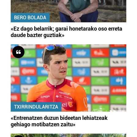
BERO BOLADA
«Ez dago belarrik; garai honetarako oso erreta
daude bazter guztiak»
TXIRRINDULARITZA
«Entrenatzen duzun bideetan lehiatzeak
gehiago motibatzen zaitu»