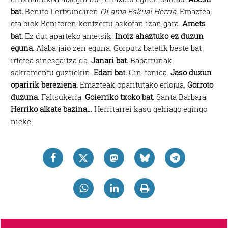
bat.
Benito Lertxundiren
Oi ama Eskual Herria
. Emaztea
eta biok Benitoren kontzertu askotan izan gara.
Amets
bat.
Ez dut aparteko ametsik.
Inoiz ahaztuko ez duzun
eguna.
Alaba jaio zen eguna. Gorputz batetik beste bat
irtetea sinesgaitza da.
Janari bat.
Babarrunak
sakramentu guztiekin.
Edari bat.
Gin-tonica.
Jaso duzun
oparirik bereziena.
Emazteak oparitutako erlojua.
Gorroto
duzuna.
Faltsukeria.
Goierriko txoko bat.
Santa Barbara.
Herriko alkate bazina…
Herritarrei kasu gehiago egingo
nieke.