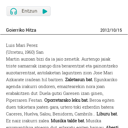
Goierriko Hitza
2012
/
10
/
15
Luis Mari Perez
(Urretxu, 1960) San
Martin auzoan bizi da ia jaio zenetik. Aurtengo jaiak
triste samarrak izango dira berarentzat eta gainontzeko
auzotarrentzat, antolaketan laguntzen zion Jose Mari
Azkarate irailean hil baitzen.
Zaletasun bat.
Egunkariko
agenda irakurri ondoren, emaztearekin nora joan
erabakitzen dut. Duela gutxi Garesen izan ginen,
Piperraren Festan.
Oporretarako leku bat.
Beroa egiten
duen tokietara joaten gara, urtero toki ezberdin batera:
Caceres, Huelva, Salou, Benidorm, Cambrils…
Liburu bat.
Ez naiz irakurri zalea.
Musika talde bat.
Musika
erromantikoa atsegin dut, erlaxatu egiten bainau.
Abesti