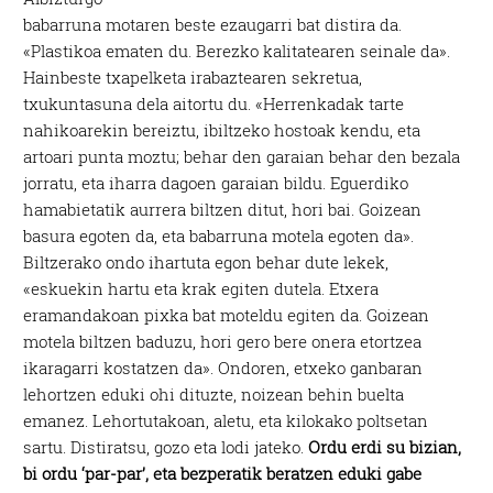
babarruna motaren beste ezaugarri bat distira da.
«Plastikoa ematen du. Berezko kalitatearen seinale da».
Hainbeste txapelketa irabaztearen sekretua,
txukuntasuna dela aitortu du. «Herrenkadak tarte
nahikoarekin bereiztu, ibiltzeko hostoak kendu, eta
artoari punta moztu; behar den garaian behar den bezala
jorratu, eta iharra dagoen garaian bildu. Eguerdiko
hamabietatik aurrera biltzen ditut, hori bai. Goizean
basura egoten da, eta babarruna motela egoten da».
Biltzerako ondo ihartuta egon behar dute lekek,
«eskuekin hartu eta krak egiten dutela. Etxera
eramandakoan pixka bat moteldu egiten da. Goizean
motela biltzen baduzu, hori gero bere onera etortzea
ikaragarri kostatzen da». Ondoren, etxeko ganbaran
lehortzen eduki ohi dituzte, noizean behin buelta
emanez. Lehortutakoan, aletu, eta kilokako poltsetan
sartu. Distiratsu, gozo eta lodi jateko.
Ordu erdi su bizian,
bi ordu ‘par-par’, eta bezperatik beratzen eduki gabe