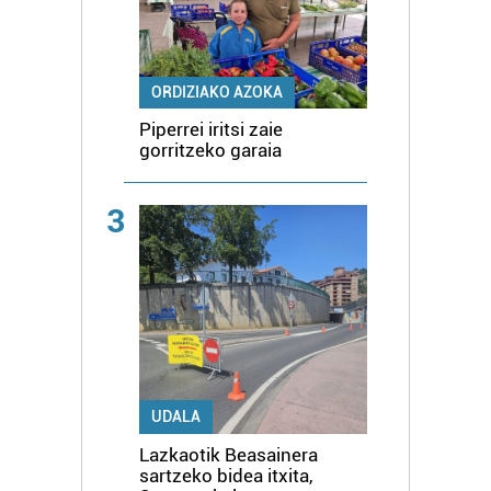
ORDIZIAKO AZOKA
Piperrei iritsi zaie
gorritzeko garaia
3
UDALA
Lazkaotik Beasainera
sartzeko bidea itxita,