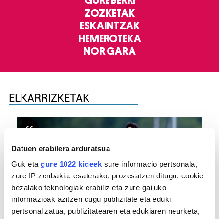
GURE BERRI
ZOZKETAK
ESKAINTZAK
HEMEROTEKA
NOR GARA
ELKARRIZKETAK
Datuen erabilera arduratsua
Guk eta
gure 1022 kideek
sure informacio pertsonala,
zure IP zenbakia, esaterako, prozesatzen ditugu, cookie
bezalako teknologiak erabiliz eta zure gailuko
informazioak azitzen dugu publizitate eta eduki
pertsonalizatua, publizitatearen eta edukiaren neurketa,
FUTBOLA