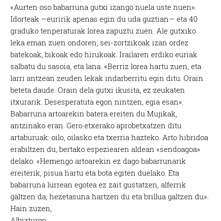
«Aurten oso babarruna gutxi izango nuela uste nuen».
Idorteak —euririk apenas egin du uda guztian— eta 40
graduko tenperaturak lorea zapuztu zuen. Ale gutxiko
leka eman zuen ondoren, sei-zortzikoak izan ordez
batekoak, bikoak edo hirukoak. Irailaren erdiko euriak
salbatu du sasoia, eta lana. «Berriz lorea hartu zuen, eta
larri antzean zeuden lekak indarberritu egin ditu. Orain
beteta daude. Orain dela gutxi ikusita, ez zeukaten
itxurarik. Desesperatuta egon nintzen, egia esan».
Babarruna artoarekin batera ereiten du Mujikak,
antzinako eran. Gero etxerako aprobetxatzen ditu
artaburuak: oilo, oilasko eta txerria hazteko. Arto hibridoa
erabiltzen du, bertako espeziearen aldean «sendoagoa»
delako. «Hemengo artoarekin ez dago babarrunarik
ereiterik, pisua hartu eta bota egiten duelako. Eta
babarruna lurrean egotea ez zait gustatzen, alferrik
galtzen da, hezetasuna hartzen du eta brillua galtzen du».
Hain zuzen,
Albizturgo