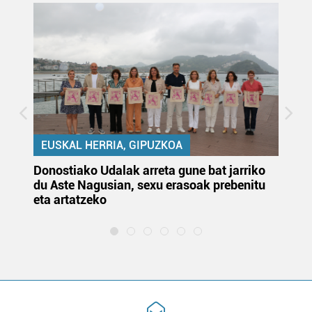
EUSKAL HERRIA, GIPUZKOA
Donostiako Udalak arreta gune bat jarriko
Ur
du Aste Nagusian, sexu erasoak prebenitu
es
eta artatzeko
lu