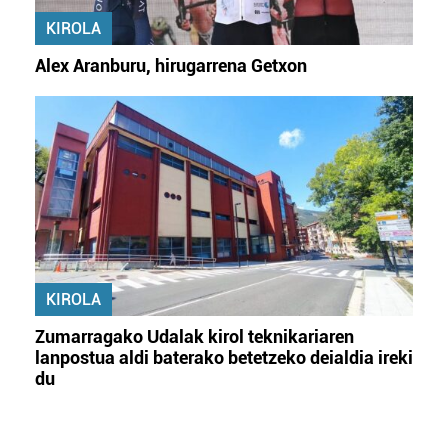
KIROLA
Alex Aranburu, hirugarrena Getxon
KIROLA
Zumarragako Udalak kirol teknikariaren
lanpostua aldi baterako betetzeko deialdia ireki
du