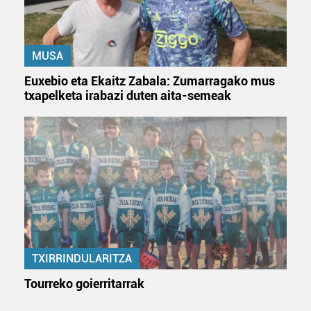
MUSA
Euxebio eta Ekaitz Zabala: Zumarragako mus
txapelketa irabazi duten aita-semeak
TXIRRINDULARITZA
Tourreko goierritarrak