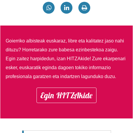
Goierriko albisteak euskaraz, libre eta kalitatez jaso nahi
dituzu?
Horretarako zure babesa ezinbestekoa zaigu.
Egin zaitez harpidedun, izan HITZAkide!
Zure ekarpenari
esker, euskaratik eginda dagoen tokiko informazio
profesionala garatzen eta indartzen lagunduko duzu.
Egin HITZAkide