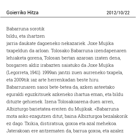
Goierriko Hitza
2012
/
10
/
22
Babarruna sorotik
bildu, eta ihartzen
jarria daukate dagoeneko nekazariek. Joxe Mujika
txapeldun da arloan. Tolosako Babarruna izendapenaren
lehiaketa gorena, Tolosan bertan azaroan izaten dena,
bosgarren aldiz irabazten saiatuko da Joxe Mujika
(Legorreta, 1941). 1999an jantzi zuen aurreneko txapela,
eta 2009tik iaz arte herrenkadan beste hiru.
Babarrunaren sasoi bete-betea da, azken asteetako
eguraldi eguzkitsuek azkeneko ihartua eman, eta bildu
dituzte gehienek. Izena Tolosakoarena duen arren,
Albizturgo barietatea ereiten du Mujikak. «Babarruna
mota asko ezagutzen ditut, baina Albizturgoa bezalakorik
ez dago. Txikia, distiratsua, goxoa eta azal mehekoa.
Jaterakoan ere antzematen da, barrua goxoa, eta azalez