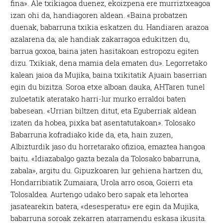
fina». Ale txikiagoa duenez, ekoizpena ere murriztxeagoa
izan ohi da, handiagoren aldean. «Baina probatzen
duenak, babarruna txikia eskatzen du. Handiaren arazoa
azalarena da; ale handiak zakarragoa edukitzen du,
barrua goxoa, baina jaten hasitakoan estropozu egiten
dizu. Txikiak, dena mamia dela ematen du». Legorretako
kalean jaioa da Mujika, baina txikitatik Ajuain baserrian
egin du bizitza. Soroa etxe alboan dauka, AHTaren tunel
zuloetatik ateratako harri-lur murko erraldoi baten
babesean. «Urrian biltzen ditut, eta Eguberriak aldean
izaten da hobea, pixka bat asentatutakoan». Tolosako
Babarruna kofradiako kide da, eta, hain zuzen,
Albizturdik jaso du horretarako ofizioa, emaztea hangoa
baitu. «Idiazabalgo gazta bezala da Tolosako babarruna,
zabala», argitu du. Gipuzkoaren lur gehiena hartzen du,
Hondarribiatik Zumaiara, Urola arro osoa, Goierri eta
Tolosaldea. Aurtengo udako bero sapak eta lehortea
jasatearekin batera, «desesperatu» ere egin da Mujika,
babarruna soroak zekarren atarramendu eskasa ikusita.