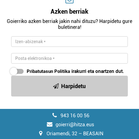
Azken berriak
Goierriko azken berriak jakin nahi dituzu? Harpidetu gure
buletinera!
Pribatutasun Politika
irakurri eta onartzen dut.
Harpidetu
943 16 00 56
goierri@hitza.eus
Oriamendi, 32 – BEASAIN