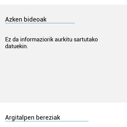
Azken bideoak
Ez da informaziorik aurkitu sartutako
datuekin.
Argitalpen bereziak