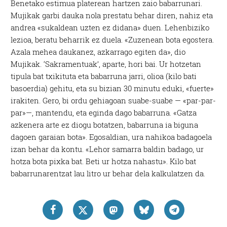
Benetako estimua platerean hartzen zaio babarrunari.
Mujikak garbi dauka nola prestatu behar diren, nahiz eta
andrea «sukaldean uzten ez didana» duen. Lehenbiziko
lezioa, beratu beharrik ez duela. «Zuzenean bota egostera.
Azala mehea daukanez, azkarrago egiten da», dio
Mujikak. ‘Sakramentuak’, aparte, hori bai. Ur hotzetan
tipula bat txikituta eta babarruna jarri, olioa (kilo bati
basoerdia) gehitu, eta su bizian 30 minutu eduki, «fuerte»
irakiten. Gero, bi ordu gehiagoan suabe-suabe — «par-par-
par»—, mantendu, eta eginda dago babarruna. «Gatza
azkenera arte ez diogu botatzen, babarruna ia biguna
dagoen garaian bota». Egosaldian, ura nahikoa badagoela
izan behar da kontu. «Lehor samarra baldin badago, ur
hotza bota pixka bat. Beti ur hotza nahastu». Kilo bat
babarrunarentzat lau litro ur behar dela kalkulatzen da.