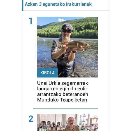
Azken 3 egunetako irakurrienak
1
KIROLA
Unai Urkia zegamarrak
laugarren egin du euli-
arrantzako beteranoen
Munduko Txapelketan
2