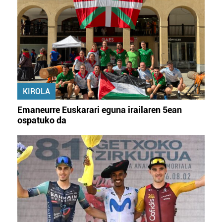
KIROLA
Emaneurre Euskarari eguna irailaren 5ean
ospatuko da