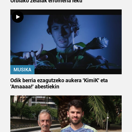
Urbiako zelaiak erromeria leku
MUSIKA
Odik berria ezagutzeko aukera 'KimiK' eta
'Amaaaa!' abestiekin