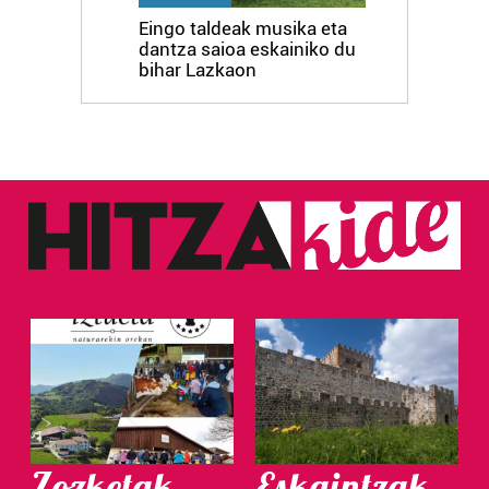
Eingo taldeak musika eta
dantza saioa eskainiko du
bihar Lazkaon
Zozketak
Eskaintzak