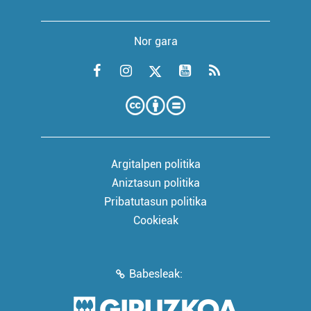
Nor gara
Argitalpen politika
Aniztasun politika
Pribatutasun politika
Cookieak
Babesleak: