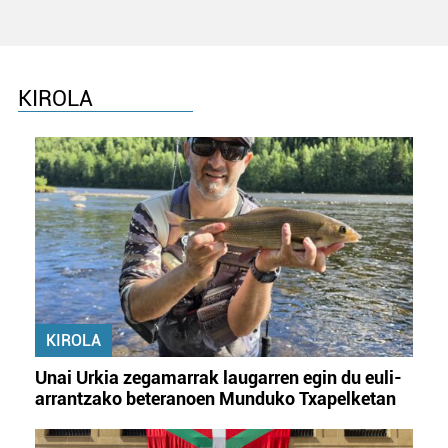
KIROLA
KIROLA
Unai Urkia zegamarrak laugarren egin du euli-
arrantzako beteranoen Munduko Txapelketan