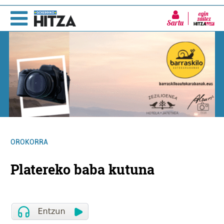
Sartu
OROKORRA
Platereko baba kutuna