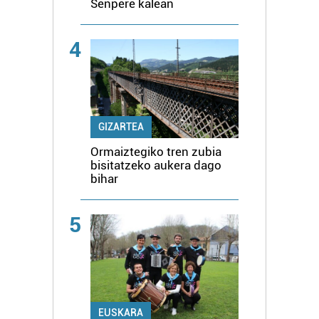
Senpere kalean
4
GIZARTEA
Ormaiztegiko tren zubia
bisitatzeko aukera dago
bihar
5
EUSKARA