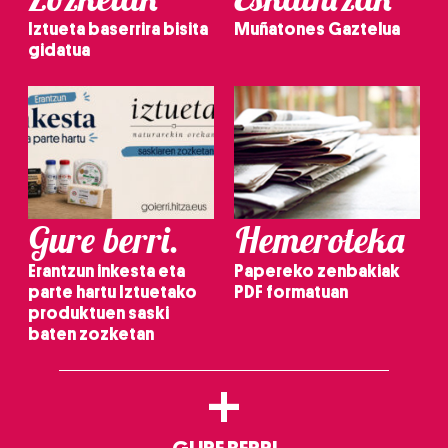
Iztueta baserrira bisita
Muñatones Gaztelua
gidatua
Gure berri.
Hemeroteka
Erantzun inkesta eta
Papereko zenbakiak
parte hartu Iztuetako
PDF formatuan
produktuen saski
baten zozketan
+