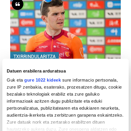
TXIRRINDULARITZA
«Entrenatzen duzun bideetan lehiatzeak
Datuen erabilera arduratsua
gehiago motibatzen zaitu»
Guk eta
gure 1022 kideek
sure informacio pertsonala,
zure IP zenbakia, esaterako, prozesatzen ditugu, cookie
bezalako teknologiak erabiliz eta zure gailuko
informazioak azitzen dugu publizitate eta eduki
pertsonalizatua, publizitatearen eta edukiaren neurketa,
audientzia-ikerketa eta zerbitzuen garapena eskaintzeko.
Zure datuak nork eta zertarako erabiltzen dituen
hautatzeko aukera duzu. Zure onespena aldatzen edo