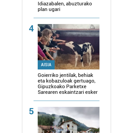
Idiazabalen, abuzturako
plan ugari
4
AISIA
Goierriko jentilak, behiak
eta kobazuloak gertuago,
Gipuzkoako Parketxe
Sarearen eskaintzari esker
5