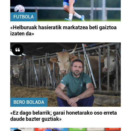
FUTBOLA
«Helburuak hasieratik markatzea beti gaiztoa
izaten da»
BERO BOLADA
«Ez dago belarrik; garai honetarako oso erreta
daude bazter guztiak»