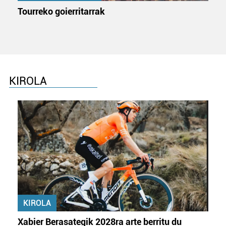
Tourreko goierritarrak
KIROLA
KIROLA
Xabier Berasategik 2028ra arte berritu du