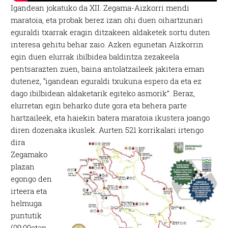
Igandean jokatuko da XII. Zegama-Aizkorri mendi
maratoia, eta probak berez izan ohi duen oihartzunari
eguraldi txarrak eragin ditzakeen aldaketek sortu duten
interesa gehitu behar zaio. Azken egunetan Aizkorrin
egin duen elurrak ibilbidea baldintza zezakeela
pentsarazten zuen, baina antolatzaileek jakitera eman
dutenez, “igandean eguraldi txukuna espero da eta ez
dago ibilbidean aldaketarik egiteko asmorik”. Beraz,
elurretan egin beharko dute gora eta behera parte
hartzaileek, eta haiekin batera maratoia ikustera joango
diren dozenaka ikuslek.
Aurten 521 korrikalari irtengo
dira
Zegamako
plazan
egongo den
irteera eta
helmuga
puntutik
(09:00etan