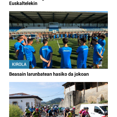
Euskaltelekin
KIROLA
Beasain larunbatean hasiko da jokoan