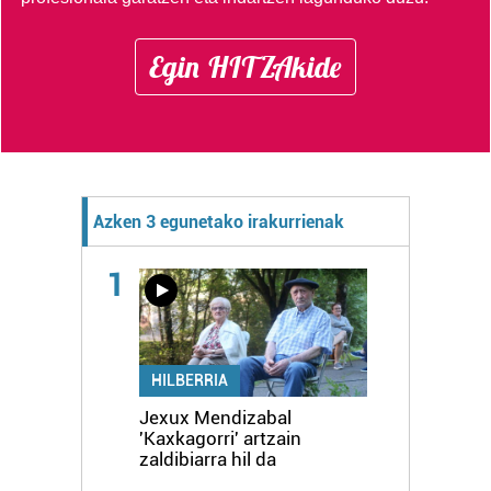
Egin HITZAkide
Azken 3 egunetako irakurrienak
1
HILBERRIA
Jexux Mendizabal
'Kaxkagorri' artzain
zaldibiarra hil da