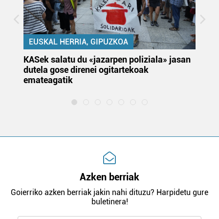
EUSKAL HERRIA, GIPUZKOA
KASek salatu du «jazarpen poliziala» jasan
Pa
dutela gose direnei ogitartekoak
da
emateagatik
«s
Azken berriak
Goierriko azken berriak jakin nahi dituzu? Harpidetu gure
buletinera!