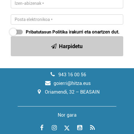
Pribatutasun Politika
irakurri eta onartzen dut.
Harpidetu
943 16 00 56
goierri@hitza.eus
Oriamendi, 32 – BEASAIN
Nor gara