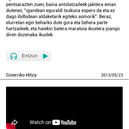
pentsarazten zuen, baina antolatzaileek jakitera eman
dutenez, "igandean eguraldi txukuna espero da eta ez
dago ibilbidean aldaketarik egiteko asmorik". Beraz,
elurretan egin beharko dute gora eta behera parte
hartzaileek, eta haiekin batera maratoia ikustera joango
diren dozenaka ikuslek.
Goierriko Hitza
2013
/
05
/
23