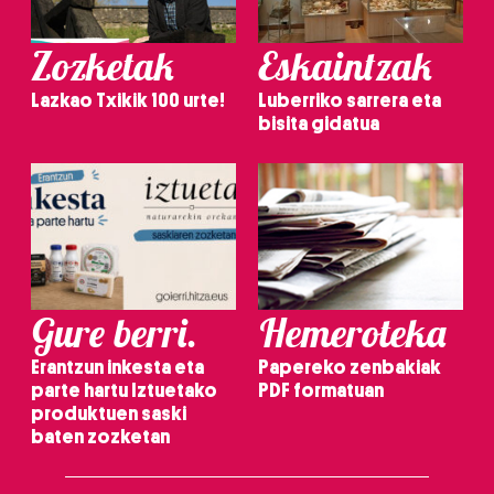
Zozketak
Eskaintzak
Lazkao Txikik 100 urte!
Luberriko sarrera eta
bisita gidatua
Gure berri.
Hemeroteka
Erantzun inkesta eta
Papereko zenbakiak
parte hartu Iztuetako
PDF formatuan
produktuen saski
baten zozketan