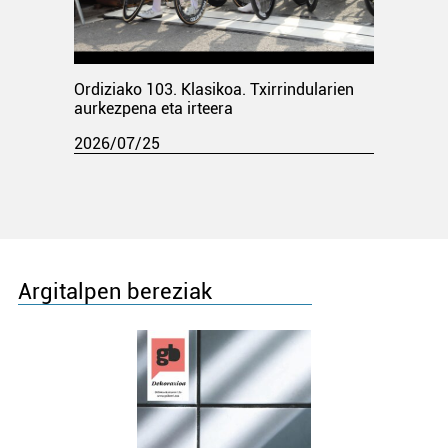
Ordiziako 103. Klasikoa. Txirrindularien
aurkezpena eta irteera
2026/07/25
Argitalpen bereziak