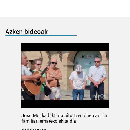
Azken bideoak
Josu Mujika biktima aitortzen duen agiria
familiari emateko ekitaldia