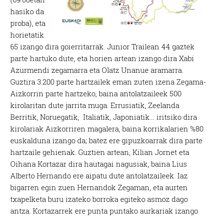
hasiko da
proba), eta
horietatik
65 izango dira goierritarrak. Junior Trailean 44 gaztek
parte hartuko dute, eta horien artean izango dira Xabi
Azurmendi zegamarra eta Olatz Unanue aramarra.
Guztira 3.200 parte hartzailek eman zuten izena Zegama-
Aizkorrin parte hartzeko, baina antolatzaileek 500
kirolaritan dute jarrita muga. Errusiatik, Zeelanda
Berritik, Noruegatik, Italiatik, Japoniatik… iritsiko dira
kirolariak Aizkorriren magalera, baina korrikalarien %80
euskalduna izango da; batez ere gipuzkoarrak dira parte
hartzaile gehienak. Guztien artean, Kilian Jornet eta
Oihana Kortazar dira hautagai nagusiak, baina Lius
Alberto Hernando ere aipatu dute antolatzaileek. Iaz
bigarren egin zuen Hernandok Zegaman, eta aurten
txapelketa buru izateko borroka egiteko asmoz dago
antza. Kortazarrek ere punta puntako aurkariak izango