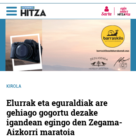
Sartu
KIROLA
Elurrak eta eguraldiak are
gehiago gogortu dezake
igandean egingo den Zegama-
Aizkorri maratoia