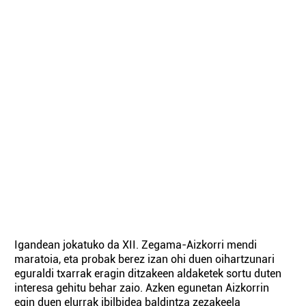
Igandean jokatuko da XII. Zegama-Aizkorri mendi
maratoia, eta probak berez izan ohi duen oihartzunari
eguraldi txarrak eragin ditzakeen aldaketek sortu duten
interesa gehitu behar zaio. Azken egunetan Aizkorrin
egin duen elurrak ibilbidea baldintza zezakeela