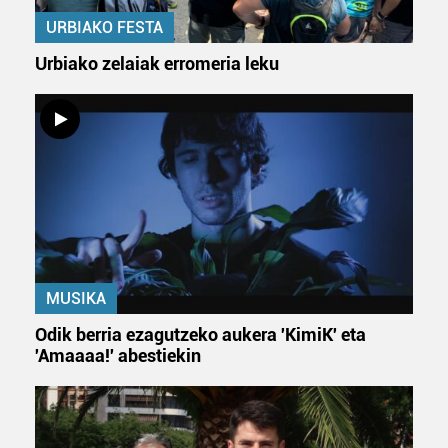
erabiltzen dituen hauta dezakezu.
URBIAKO FESTA
Bazkide batzuek ez dizute baimenik eskatzen, eta beren
Urbiako zelaiak erromeria leku
interes komertzial legitimoetan babesten dira. Ikusi gure
bazkideen zerrenda, beren ustez zein helburutarako
duten interes legitimoa eta horren aurka nola egin
dezakezun ikusteko.
Lortu zure datu pertsonalak prozesatzeko moduari
buruzko informazio gehiago eta ezarri zure lehentasunak
datuen atalean. Edozein unetan alda edo ken dezakezu
zure baimena Cookieen adierazpenean.
MUSIKA
Webgune honek cookie propioak eta hirugarrenen cookie-
Odik berria ezagutzeko aukera 'KimiK' eta
fitxategiak erabiltzen ditu. Zure esperientzia eta
'Amaaaa!' abestiekin
zerbitzuak hobetzeko asmoz, cookie teknologiaz
baliatzen gara. Ohar hau onartuz gero, teknologia hori
erabiltzeko baimen esplizitua ematen diguzu.
Gehiago
irakurri