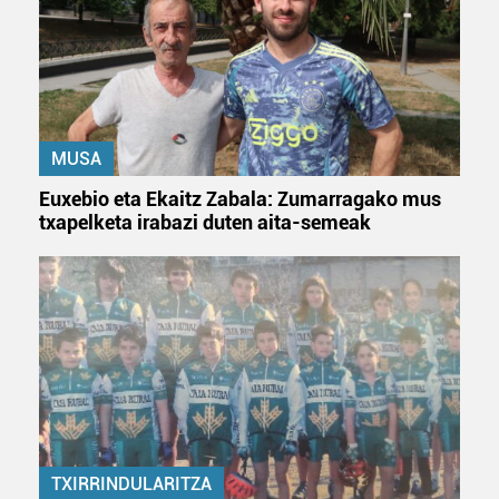
MUSA
Euxebio eta Ekaitz Zabala: Zumarragako mus
txapelketa irabazi duten aita-semeak
TXIRRINDULARITZA