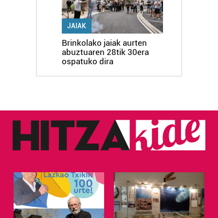
JAIAK
Brinkolako jaiak aurten
abuztuaren 28tik 30era
ospatuko dira