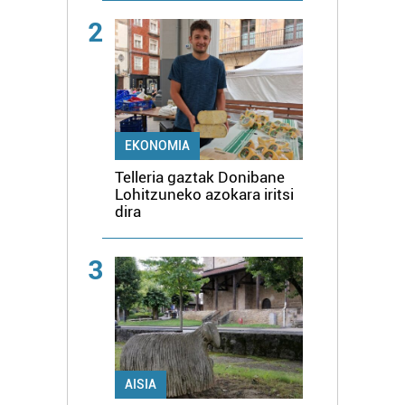
2
EKONOMIA
Telleria gaztak Donibane
Lohitzuneko azokara iritsi
dira
3
AISIA