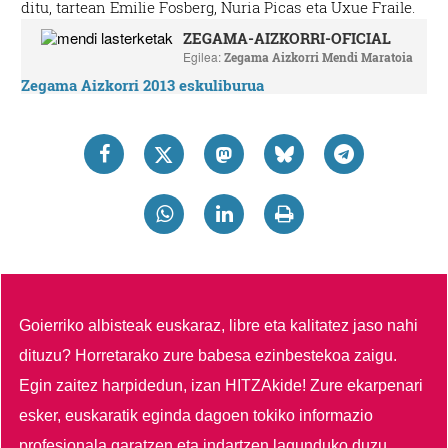
ditu, tartean Emilie Fosberg, Nuria Picas eta Uxue Fraile.
ZEGAMA-AIZKORRI-OFICIAL
Egilea:
Zegama Aizkorri Mendi Maratoia
Zegama Aizkorri 2013 eskuliburua
Goierriko albisteak euskaraz, libre eta kalitatez jaso nahi
dituzu?
Horretarako zure babesa ezinbestekoa zaigu.
Egin zaitez harpidedun, izan HITZAkide!
Zure ekarpenari
esker, euskaratik eginda dagoen tokiko informazio
profesionala garatzen eta indartzen lagunduko duzu.