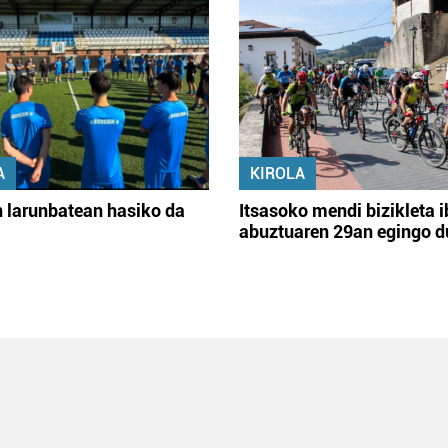
A
KIROLA
 larunbatean hasiko da
Itsasoko mendi bizikleta i
abuztuaren 29an egingo d