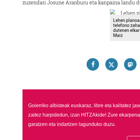
zuzendari Josune Aranburu eta kanpaina landu dut
Lehen planoa
telefono zah
dutenen elkar
Maiz
Goierriko albisteak euskaraz, libre eta kalitatez ja
zaitez harpidedun, izan HITZAkide!
Zure ekarpenar
garatzen eta indartzen lagunduko duzu.