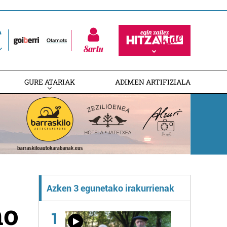
Sartu
GURE ATARIAK
ADIMEN ARTIFIZIALA
Azken 3 egunetako irakurrienak
no
1