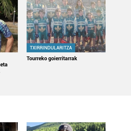
TXIRRINDULARITZA
:
Tourreko goierritarrak
eta
k