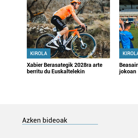
KIROLA
KIROL
Xabier Berasategik 2028ra arte
Beasain
berritu du Euskaltelekin
jokoan
Azken bideoak