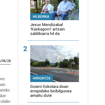
HILBERRIA
Jexux Mendizabal
'Kaxkagorri' artzain
zaldibiarra hil da
2
3
/
06
/
28
den
HIRIGINTZA
man
Goierri Eskolara doan
mateko.
errepideko biribilgunea
amaitu dute
zkie
tolako