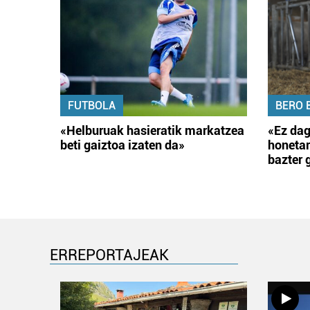
FUTBOLA
BERO 
«Helburuak hasieratik markatzea
«Ez dag
beti gaiztoa izaten da»
honetar
bazter 
ERREPORTAJEAK