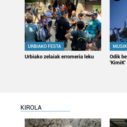
URBIAKO FESTA
MUSIK
Urbiako zelaiak erromeria leku
Odik be
'KimiK'
KIROLA