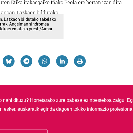
en Etika irakasgaiko Iñako Beola ere bertan izan dira.
n, Lazkaon bildutako sakelako
arrak, Angelman sindromea
tekoei emateko prest./Aimar
so nahi dituzu?
Horretarako zure babesa ezinbestekoa zaigu. Eg
i esker, euskaratik eginda dagoen tokiko informazio profesiona