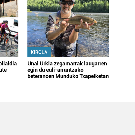
KIROLA
bilaldia
Unai Urkia zegamarrak laugarren
ute
egin du euli-arrantzako
beteranoen Munduko Txapelketan