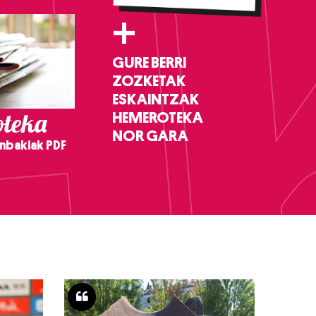
+
GURE BERRI
ZOZKETAK
ESKAINTZAK
teka
HEMEROTEKA
NOR GARA
nbakiak PDF