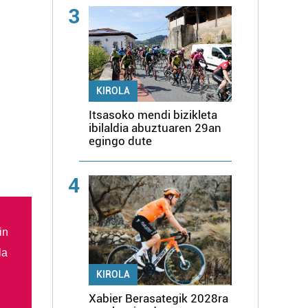
3
KIROLA
Itsasoko mendi bizikleta
ibilaldia abuztuaren 29an
egingo dute
4
in
la
KIROLA
Xabier Berasategik 2028ra