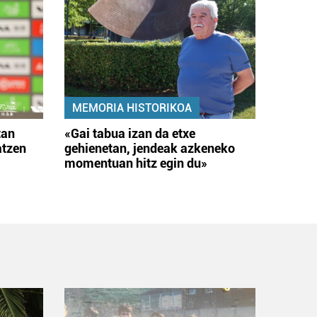
MEMORIA HISTORIKOA
tan
«Gai tabua izan da etxe
atzen
gehienetan, jendeak azkeneko
momentuan hitz egin du»