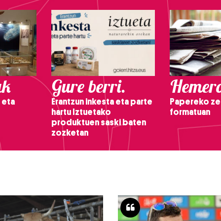
ak
Gure berri.
Hemero
 eta
Erantzun inkesta eta parte
Papereko ze
hartu Iztuetako
formatuan
produktuen saski baten
zozketan