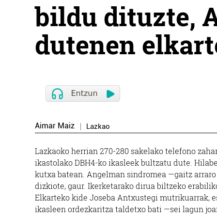
bildu dituzte,
dutenen elkart
Aimar Maiz
Lazkao
Lazkaoko herrian 270-280 sakelako telefono zahar
ikastolako DBH4-ko ikasleek bultzatu dute. Hilabe
kutxa batean. Angelman sindromea —gaitz arraro
dizkiote, gaur. Ikerketarako dirua biltzeko erabil
Elkarteko kide Joseba Antxustegi mutrikuarrak, e
ikasleen ordezkaritza taldetxo bati —sei lagun j