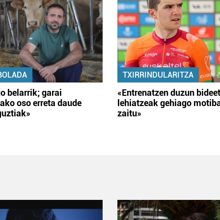
BOLADA
TXIRRINDULARITZA
o belarrik; garai
«Entrenatzen duzun bidee
ako oso erreta daude
lehiatzeak gehiago motib
guztiak»
zaitu»