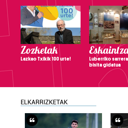
Zozketak
Eskaintz
Lazkao Txikik 100 urte!
Luberriko sarrera
bisita gidatua
ELKARRIZKETAK