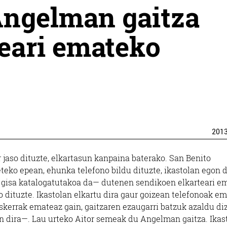
 Angelman gaitza
eari emateko
201
 jaso dituzte, elkartasun kanpaina baterako. San Benito
teko epean, ehunka telefono bildu dituzte, ikastolan egon 
 gisa katalogatutakoa da— dutenen sendikoen elkarteari e
iko dituzte. Ikastolan elkartu dira gaur goizean telefonoak e
skerrak emateaz gain, gaitzaren ezaugarri batzuk azaldu di
oan dira—. Lau urteko Aitor semeak du Angelman gaitza. Ikas