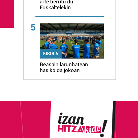
arte berritu du
Euskaltelekin
5
KIROLA
Beasain larunbatean
hasiko da jokoan