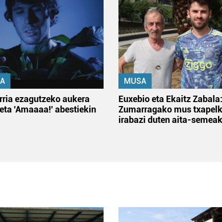
A
MUSA
rria ezagutzeko aukera
Euxebio eta Ekaitz Zabala
 eta 'Amaaaa!' abestiekin
Zumarragako mus txapelk
irabazi duten aita-semea