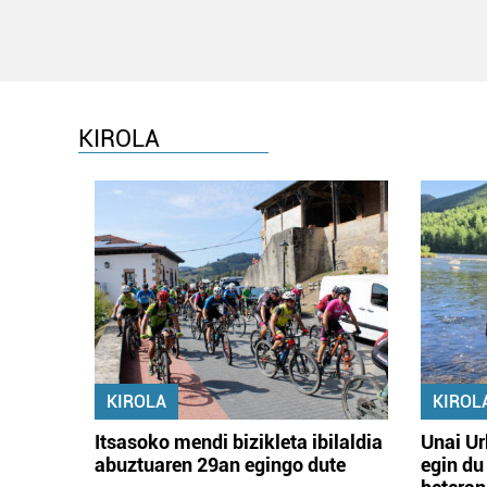
KIROLA
KIROLA
KIROL
Itsasoko mendi bizikleta ibilaldia
Unai Ur
abuztuaren 29an egingo dute
egin du