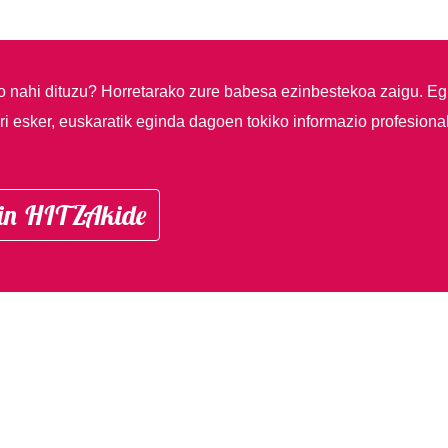
so nahi dituzu?
Horretarako zure babesa ezinbestekoa zaigu. Eg
i esker, euskaratik eginda dagoen tokiko informazio profesiona
in HITZAkide