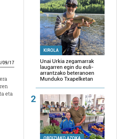
KIROLA
Unai Urkia zegamarrak
3
/
09
/
17
laugarren egin du euli-
arrantzako beteranoen
era
Munduko Txapelketan
iren
ta eta
2
ORDIZIAKO AZOKA