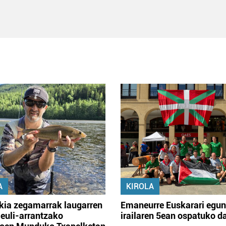
A
KIROLA
kia zegamarrak laugarren
Emaneurre Euskarari egu
 euli-arrantzako
irailaren 5ean ospatuko d