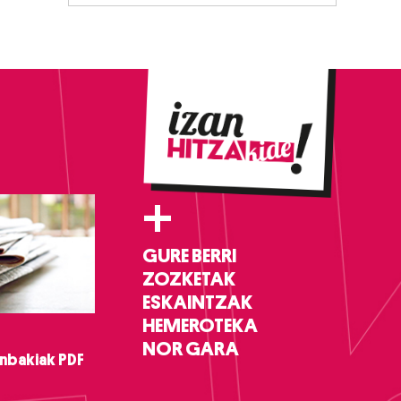
+
GURE BERRI
ZOZKETAK
ESKAINTZAK
HEMEROTEKA
NOR GARA
nbakiak PDF