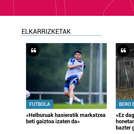
ELKARRIZKETAK
FUTBOLA
BERO 
«Helburuak hasieratik markatzea
«Ez dag
beti gaiztoa izaten da»
honetar
bazter 