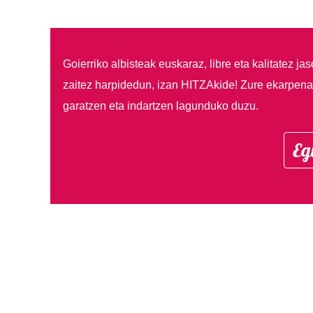
Goierriko albisteak euskaraz, libre eta kalitatez ja
zaitez harpidedun, izan HITZAkide!
Zure ekarpenar
garatzen eta indartzen lagunduko duzu.
Eg