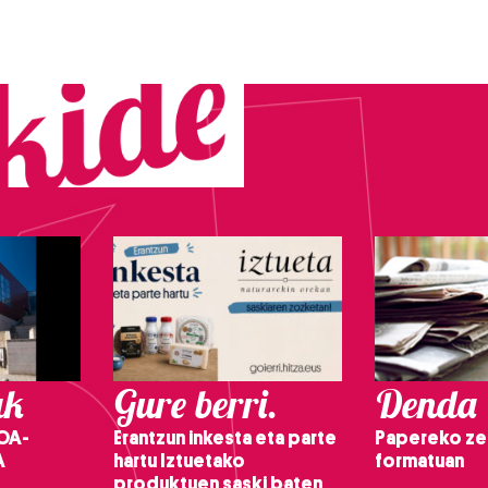
ak
Gure berri.
Denda
OA-
Erantzun inkesta eta parte
Papereko ze
A
hartu Iztuetako
formatuan
produktuen saski baten