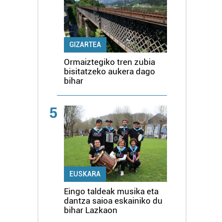
GIZARTEA
Ormaiztegiko tren zubia
bisitatzeko aukera dago
bihar
5
EUSKARA
Eingo taldeak musika eta
dantza saioa eskainiko du
bihar Lazkaon