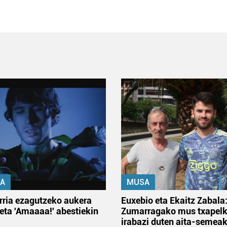
A
MUSA
rria ezagutzeko aukera
Euxebio eta Ekaitz Zabala
 eta 'Amaaaa!' abestiekin
Zumarragako mus txapelk
irabazi duten aita-semea