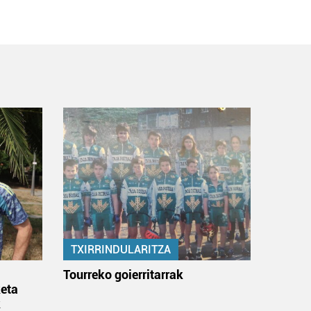
TXIRRINDULARITZA
:
Tourreko goierritarrak
eta
k