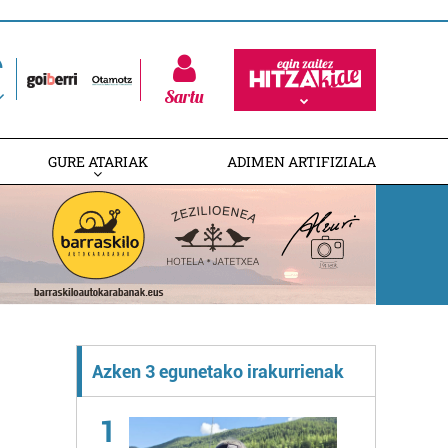
Sartu
GURE ATARIAK
ADIMEN ARTIFIZIALA
Azken 3 egunetako irakurrienak
1