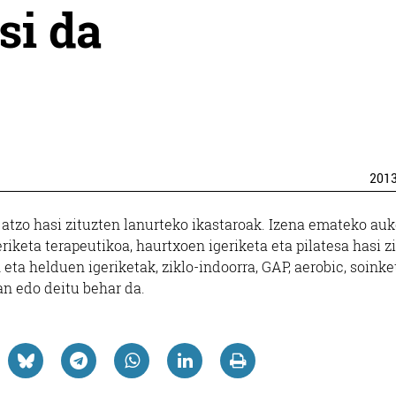
si da
201
atzo hasi zituzten lanurteko ikastaroak. Izena emateko auk
iketa terapeutikoa, haurtxoen igeriketa eta pilatesa hasi z
n eta helduen igeriketak, ziklo-indoorra, GAP, aerobic, soinke
an edo deitu behar da.