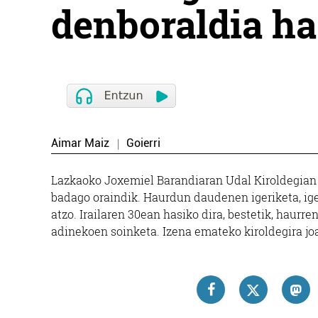
denboraldia ha
Aimar Maiz
Goierri
Lazkaoko Joxemiel Barandiaran Udal Kiroldegian 
badago oraindik. Haurdun daudenen igeriketa, iger
atzo. Irailaren 30ean hasiko dira, bestetik, haurre
adinekoen soinketa. Izena emateko kiroldegira jo