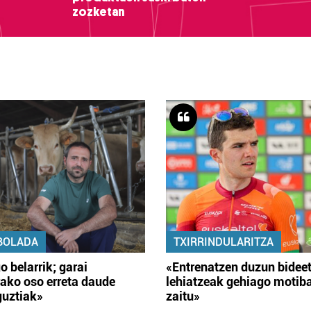
zozketan
BOLADA
TXIRRINDULARITZA
o belarrik; garai
«Entrenatzen duzun bidee
ako oso erreta daude
lehiatzeak gehiago motib
guztiak»
zaitu»