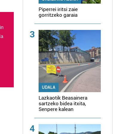
Piperrei iritsi zaie
gorritzeko garaia
in
3
la
UDALA
Lazkaotik Beasainera
sartzeko bidea itxita,
Senpere kalean
4