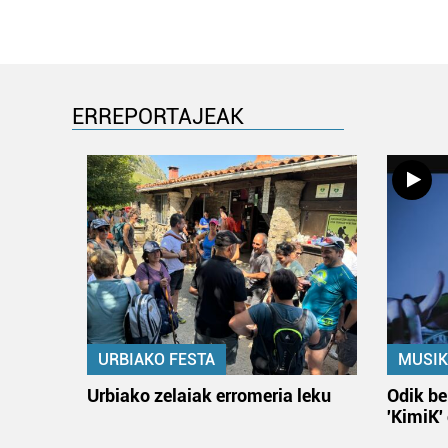
ERREPORTAJEAK
URBIAKO FESTA
MUSIK
Urbiako zelaiak erromeria leku
Odik be
'KimiK'