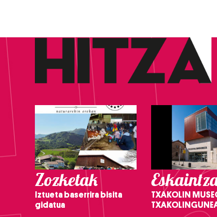
Zozketak
Eskaintz
Iztueta baserrira bisita
TXAKOLIN MUSE
gidatua
TXAKOLINGUNE