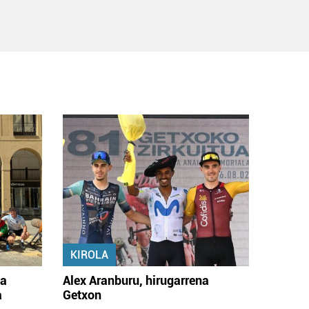
KIROLA
na
Alex Aranburu, hirugarrena
a
Getxon