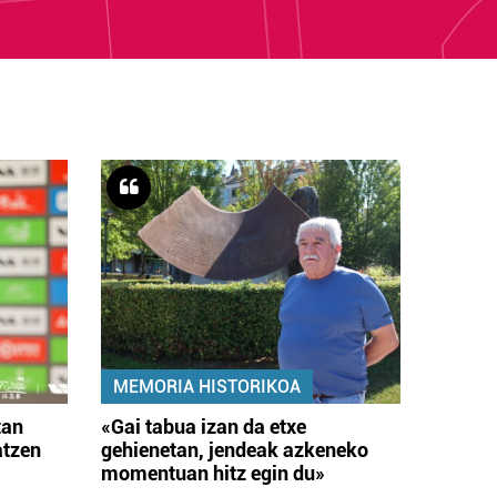
MEMORIA HISTORIKOA
tan
«Gai tabua izan da etxe
atzen
gehienetan, jendeak azkeneko
momentuan hitz egin du»